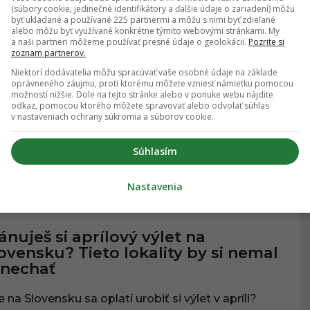
(súbory cookie, jedinečné identifikátory a ďalšie údaje o zariadení) môžu
04.09.2025
, 10:01
byť ukladané a používané 225 partnermi a môžu s nimi byť zdieľané
alebo môžu byť využívané konkrétne týmito webovými stránkami. My
a naši partneri môžeme používať presné údaje o geolokácii.
Pozrite si
zoznam partnerov.
 turistiku do Tatier v papučiach?
Niektorí dodávatelia môžu spracúvať vaše osobné údaje na základe
oloidúci sa nestačili čudovať, čo
oprávneného záujmu, proti ktorému môžete vzniesť námietku pomocou
možností nižšie. Dole na tejto stránke alebo v ponuke webu nájdite
ala mladá žena obuté
odkaz, pomocou ktorého môžete spravovať alebo odvolať súhlas
v nastaveniach ochrany súkromia a súborov cookie.
Tatier sa vybrala ďalšia nezodpovedná turistka.
Súhlasím
Nastavenia
04.09.2024
, 13:34
IOZITY
ánuješ si aprílový výlet na
ovensku? Tieto lokality by si nemal
ynechať
 na Slovensku sa oplatí urobiť si výlet v apríli?