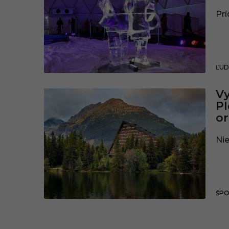
Prí
ĽUD
Vy
Pl
or
Nie
ŠP