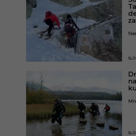
Ta
de
za
Nem
SLO
Dr
na
k
Mno
SLO