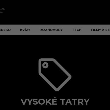
2026
ia
ENSKO
KVÍZY
ROZHOVORY
TECH
FILMY A SE
VYSOKÉ TATRY