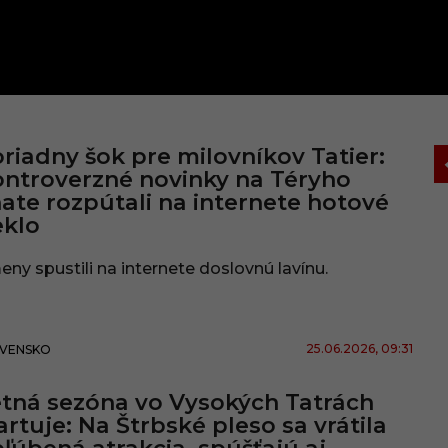
riadny šok pre milovníkov Tatier:
ntroverzné novinky na Téryho
ate rozpútali na internete hotové
eklo
ny spustili na internete doslovnú lavínu.
25.06.2026
, 09:31
VENSKO
tná sezóna vo Vysokých Tatrách
artuje: Na Štrbské pleso sa vrátila