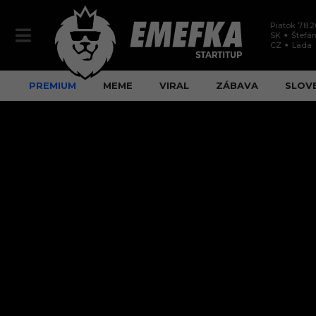
Piatok 7.8.
SK
Štefán
CZ
Lada
PREMIUM
MEME
VIRAL
ZÁBAVA
SLOV