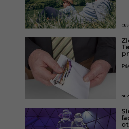
CES
Zl
Ta
pr
Pác
NE
Sl
ľa
ot