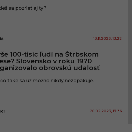
deš sa pozrieť aj ty?
13.11.2023
, 13:22
IA
še 100-tisíc ľudí na Štrbskom
ese? Slovensko v roku 1970
ganizovalo obrovskú udalosť
čo také sa už možno nikdy nezopakuje.
28.02.2023
, 17:36
ORT