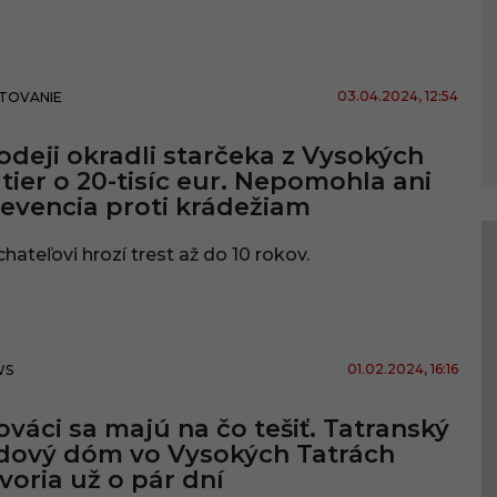
03.04.2024
, 12:54
TOVANIE
odeji okradli starčeka z Vysokých
tier o 20-tisíc eur. Nepomohla ani
evencia proti krádežiam
hateľovi hrozí trest až do 10 rokov.
01.02.2024
, 16:16
WS
ováci sa majú na čo tešiť. Tatranský
dový dóm vo Vysokých Tatrách
voria už o pár dní