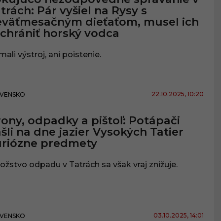
trách: Pár vyšiel na Rysy s
väťmesačným dieťaťom, musel ich
chrániť horský vodca
ali výstroj, ani poistenie.
22.10.2025
, 10:20
VENSKO
ony, odpadky a pištoľ: Potápači
šli na dne jazier Vysokých Tatier
uriózne predmety
žstvo odpadu v Tatrách sa však vraj znižuje.
03.10.2025
, 14:01
VENSKO