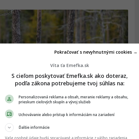
Pokračovať s nevyhnutnými cookies →
Víta ťa Emefka.sk
S cieľom poskytovať Emefka.sk ako doteraz,
podľa zákona potrebujeme tvoj súhlas na:
Personalizovaná reklama a obsah, meranie reklamy a obsahu,
prieskum cieľových skupín a vývoj služieb
a, ktorý spanikáril. Vedenie
Uchovávanie alebo prístup k informáciám na zariadení
 vyhnúť
Ďalšie informácie
 neistými turistami.
Vaše osobné údaje budú spracúvané a informácie z vášho zariadenia