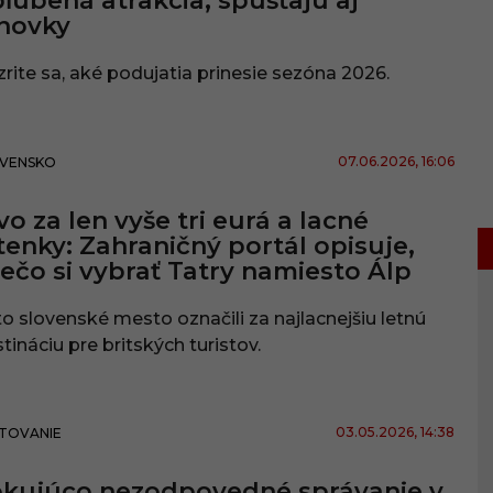
ľúbená atrakcia, spúšťajú aj
novky
rite sa, aké podujatia prinesie sezóna 2026.
07.06.2026
, 16:06
VENSKO
vo za len vyše tri eurá a lacné
tenky: Zahraničný portál opisuje,
ečo si vybrať Tatry namiesto Álp
o slovenské mesto označili za najlacnejšiu letnú
tináciu pre britských turistov.
03.05.2026
, 14:38
TOVANIE
kujúco nezodpovedné správanie v