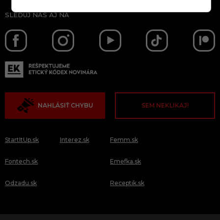
SLEDUJ NÁS AJ NA
NAHLÁSIŤ CHYBU
SEM NEKLIKAJ!
StartItUp.sk
Interez.sk
Femm.sk
Fontech.sk
Emefka.sk
Odzadu.sk
Receptik.sk