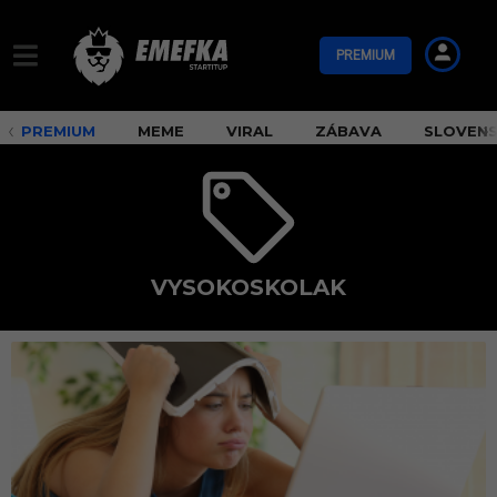
PREMIUM
PREMIUM
MEME
VIRAL
ZÁBAVA
SLOVEN
VYSOKOSKOLAK
v
y
s
o
k