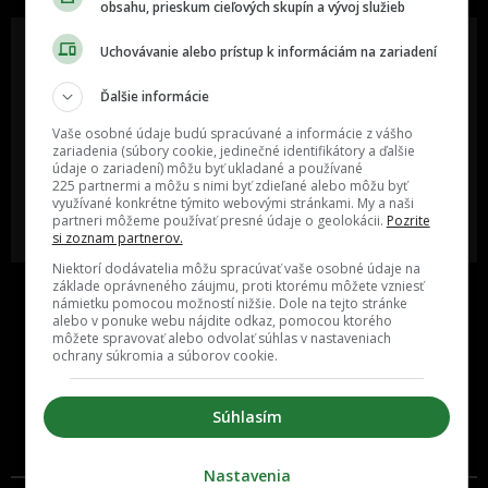
obsahu, prieskum cieľových skupín a vývoj služieb
Uchovávanie alebo prístup k informáciám na zariadení
Ďalšie informácie
Oslov reklamou viac ako milión
Vieš o niečom zaujímavom alebo
ľudí v rôznych vekových
poznáš niekoho, o kom by sme
Vaše osobné údaje budú spracúvané a informácie z vášho
kategóriách a na rôznych
mali určite napísať?
sociálnych sieťach a nakopni svoj
zariadenia (súbory cookie, jedinečné identifikátory a ďalšie
biznis alebo produkt.
údaje o zariadení) môžu byť ukladané a používané
225 partnermi a môžu s nimi byť zdieľané alebo môžu byť
využívané konkrétne týmito webovými stránkami. My a naši
MÁM ZÁUJEM O
POŠLI NÁM TIP NA ČLÁNOK
partneri môžeme používať presné údaje o geolokácii.
Pozrite
SPOLUPRÁCU
si zoznam partnerov.
Niektorí dodávatelia môžu spracúvať vaše osobné údaje na
základe oprávneného záujmu, proti ktorému môžete vzniesť
námietku pomocou možností nižšie. Dole na tejto stránke
alebo v ponuke webu nájdite odkaz, pomocou ktorého
môžete spravovať alebo odvolať súhlas v nastaveniach
ochrany súkromia a súborov cookie.
Súhlasím
Inzercia
Cenník
Nastavenia