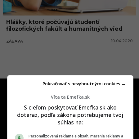
o
s
Hlášky, ktoré počúvajú študenti
k
filozofických fakúlt a humanitných vied
o
10.04.2020
ZÁBAVA
l
a
k
Pokračovať s nevyhnutnými cookies →
Víta ťa Emefka.sk
S cieľom poskytovať Emefka.sk ako
doteraz, podľa zákona potrebujeme tvoj
One time najzábavnejšie miesto na
súhlas na:
slovenskom internete, next time
najzabávnejšie miesto na svete
Personalizovaná reklama a obsah, meranie reklamy a