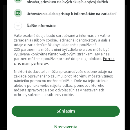
obsahu, prieskum cieľových skupín a vývoj služieb
Uchovávanie alebo prístup k informáciám na zariadení
Ďalšie informácie
Oslov reklamou viac ako milión
Vieš o niečom zaujímavom alebo
ľudí v rôznych vekových
poznáš niekoho, o kom by sme
Vaše osobné údaje budú spracúvané a informácie z vášho
kategóriách a na rôznych
mali určite napísať?
sociálnych sieťach a nakopni svoj
zariadenia (súbory cookie, jedinečné identifikátory a ďalšie
biznis alebo produkt.
údaje o zariadení) môžu byť ukladané a používané
225 partnermi a môžu s nimi byť zdieľané alebo môžu byť
využívané konkrétne týmito webovými stránkami. My a naši
MÁM ZÁUJEM O
POŠLI NÁM TIP NA ČLÁNOK
partneri môžeme používať presné údaje o geolokácii.
Pozrite
SPOLUPRÁCU
si zoznam partnerov.
Niektorí dodávatelia môžu spracúvať vaše osobné údaje na
základe oprávneného záujmu, proti ktorému môžete vzniesť
námietku pomocou možností nižšie. Dole na tejto stránke
alebo v ponuke webu nájdite odkaz, pomocou ktorého
môžete spravovať alebo odvolať súhlas v nastaveniach
ochrany súkromia a súborov cookie.
Súhlasím
Inzercia
Cenník
Nastavenia