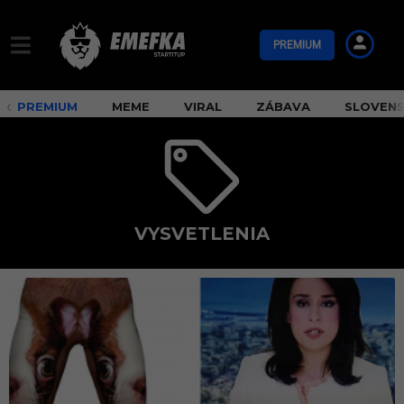
PREMIUM
PREMIUM
MEME
VIRAL
ZÁBAVA
SLOVEN
VYSVETLENIA
v
y
s
v
e