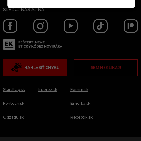
SLEDUJ NÁS AJ NA
NAHLÁSIŤ CHYBU
SEM NEKLIKAJ!
StartItUp.sk
Interez.sk
Femm.sk
Fontech.sk
Emefka.sk
Odzadu.sk
Receptik.sk