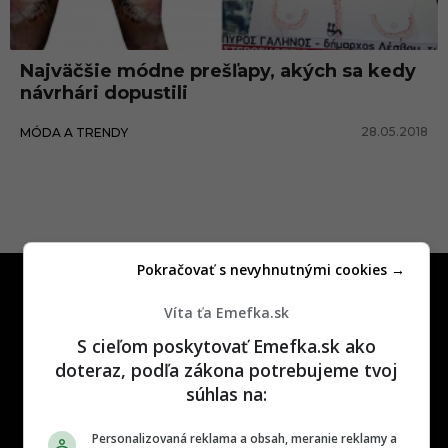
t
l
Najväčšie módne prešľapy, akých sa kedy
e
návrhári dopustili
n
28.05.2018
MÓDA A TRENDY
i
a
Pokračovať s nevyhnutnými cookies →
Víta ťa Emefka.sk
S cieľom poskytovať Emefka.sk ako
doteraz, podľa zákona potrebujeme tvoj
One time najzábavnejšie miesto na
súhlas na:
slovenskom internete, next time
najzabávnejšie miesto na svete
Personalizovaná reklama a obsah, meranie reklamy a