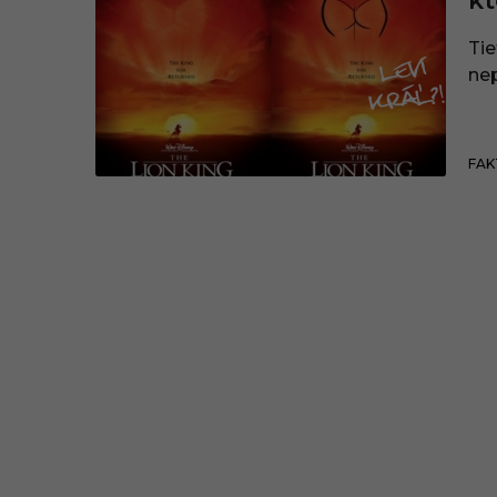
kt
Ti
nep
FAK