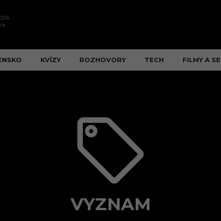
2026
ia
ENSKO
KVÍZY
ROZHOVORY
TECH
FILMY A SE
VYZNAM