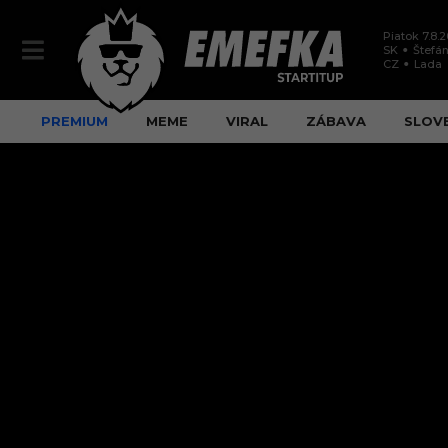
Piatok 7.8.
SK
Štefán
CZ
Lada
PREMIUM
MEME
VIRAL
ZÁBAVA
SLOV