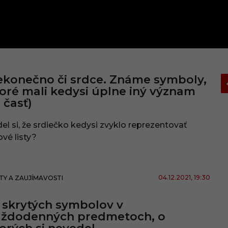
konečno či srdce. Známe symboly,
oré mali kedysi úplne iný význam
. časť)
el si, že srdiečko kedysi zvyklo reprezentovať
ové listy?
04.12.2021
, 19:30
TY A ZAUJÍMAVOSTI
 skrytých symbolov v
aždodenných predmetoch, o