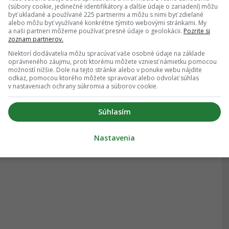
(súbory cookie, jedinečné identifikátory a ďalšie údaje o zariadení) môžu
byť ukladané a používané 225 partnermi a môžu s nimi byť zdieľané
alebo môžu byť využívané konkrétne týmito webovými stránkami. My
a naši partneri môžeme používať presné údaje o geolokácii.
Pozrite si
zoznam partnerov.
Niektorí dodávatelia môžu spracúvať vaše osobné údaje na základe
oprávneného záujmu, proti ktorému môžete vzniesť námietku pomocou
možností nižšie. Dole na tejto stránke alebo v ponuke webu nájdite
odkaz, pomocou ktorého môžete spravovať alebo odvolať súhlas
v nastaveniach ochrany súkromia a súborov cookie.
Súhlasím
Nastavenia