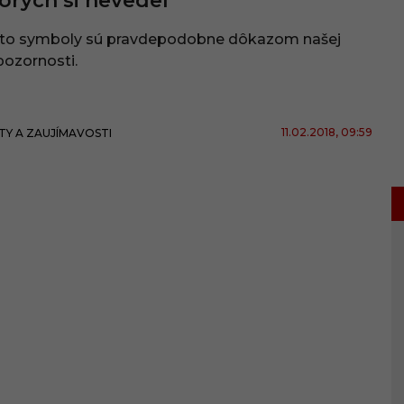
orých si nevedel
eto symboly sú pravdepodobne dôkazom našej
ozornosti.
11.02.2018
, 09:59
TY A ZAUJÍMAVOSTI