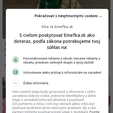
Pokračovať s nevyhnutnými cookies →
Víta ťa Emefka.sk
S cieľom poskytovať Emefka.sk ako
doteraz, podľa zákona potrebujeme tvoj
Dôchodkyňa takmer vyhodila prsteň z
súhlas na:
blšieho trhu. Má hodnotu viac ako 2,3
milióna eur
Personalizovaná reklama a obsah, meranie reklamy a
obsahu, prieskum cieľových skupín a vývoj služieb
04.11.2021
KURIOZITY
Uchovávanie alebo prístup k informáciám na zariadení
Ďalšie informácie
Vaše osobné údaje budú spracúvané a informácie z vášho
zariadenia (súbory cookie, jedinečné identifikátory a ďalšie
údaje o zariadení) môžu byť ukladané a používané
225 partnermi a môžu s nimi byť zdieľané alebo môžu byť
využívané konkrétne týmito webovými stránkami. My a naši
partneri môžeme používať presné údaje o geolokácii.
Pozrite