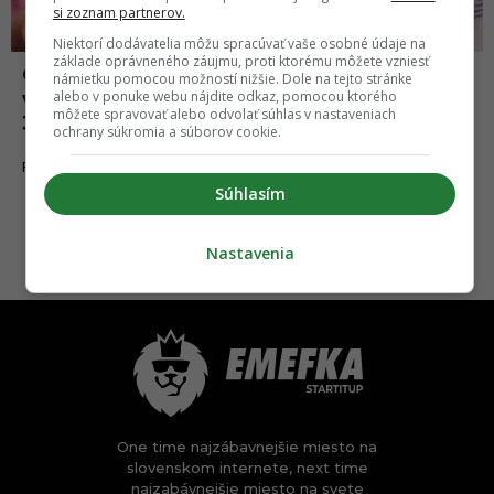
si zoznam partnerov.
Niektorí dodávatelia môžu spracúvať vaše osobné údaje na
základe oprávneného záujmu, proti ktorému môžete vzniesť
Chudobný rybár našiel vo svojom obede
námietku pomocou možností nižšie. Dole na tejto stránke
vzácnu oranžovú perlu v hodnote takmer
alebo v ponuke webu nájdite odkaz, pomocou ktorého
môžete spravovať alebo odvolať súhlas v nastaveniach
300-tisíc eur
ochrany súkromia a súborov cookie.
25.07.2021
FAKTY A ZAUJÍMAVOSTI
Súhlasím
Nastavenia
One time najzábavnejšie miesto na
slovenskom internete, next time
najzabávnejšie miesto na svete