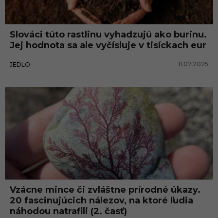
e
Slováci túto rastlinu vyhadzujú ako burinu.
Jej hodnota sa ale vyčísluje v tisíckach eur
11.07.2025
JEDLO
Vzácne mince či zvláštne prírodné úkazy.
20 fascinujúcich nálezov, na ktoré ľudia
náhodou natrafili (2. časť)