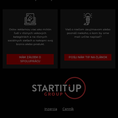
Oslov reklamou viac ako milión
Vieš o niečom zaujímavom alebo
ľudí v rôznych vekových
poznáš niekoho, o kom by sme
kategóriách a na rôznych
mali určite napísať?
sociálnych sieťach a nakopni svoj
biznis alebo produkt.
MÁM ZÁUJEM O
POŠLI NÁM TIP NA ČLÁNOK
SPOLUPRÁCU
Inzercia
Cenník