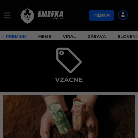
PREMIUM
PREMIUM
MEME
VIRAL
ZÁBAVA
SLOVEN
VZÁCNE
v
z
á
c
n