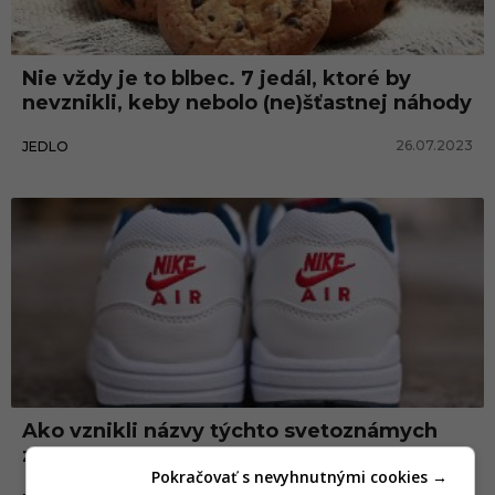
Nie vždy je to blbec. 7 jedál, ktoré by
nevznikli, keby nebolo (ne)šťastnej náhody
26.07.2023
JEDLO
Ako vznikli názvy týchto svetoznámych
značiek? Niektoré ťa prekvapia
Pokračovať s nevyhnutnými cookies →