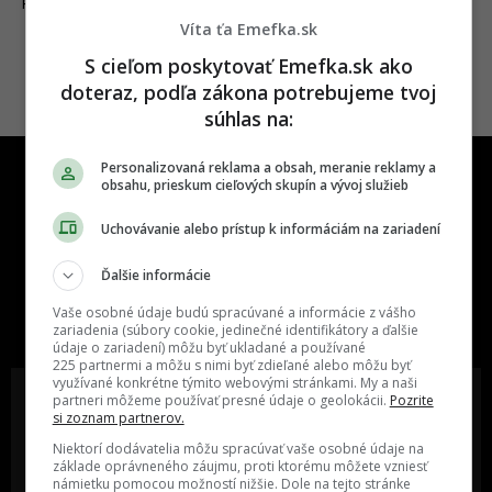
03.05.2022
FAKTY A ZAUJÍMAVOSTI
Víta ťa Emefka.sk
S cieľom poskytovať Emefka.sk ako
doteraz, podľa zákona potrebujeme tvoj
súhlas na:
Personalizovaná reklama a obsah, meranie reklamy a
obsahu, prieskum cieľových skupín a vývoj služieb
Uchovávanie alebo prístup k informáciám na zariadení
Ďalšie informácie
One time najzábavnejšie miesto na
slovenskom internete, next time
Vaše osobné údaje budú spracúvané a informácie z vášho
najzabávnejšie miesto na svete
zariadenia (súbory cookie, jedinečné identifikátory a ďalšie
údaje o zariadení) môžu byť ukladané a používané
225 partnermi a môžu s nimi byť zdieľané alebo môžu byť
využívané konkrétne týmito webovými stránkami. My a naši
partneri môžeme používať presné údaje o geolokácii.
Pozrite
si zoznam partnerov.
Niektorí dodávatelia môžu spracúvať vaše osobné údaje na
Oslov reklamou viac ako milión
Vieš o niečom zaujímavom alebo
základe oprávneného záujmu, proti ktorému môžete vzniesť
ľudí v rôznych vekových
poznáš niekoho, o kom by sme
námietku pomocou možností nižšie. Dole na tejto stránke
kategóriách a na rôznych
mali určite napísať?