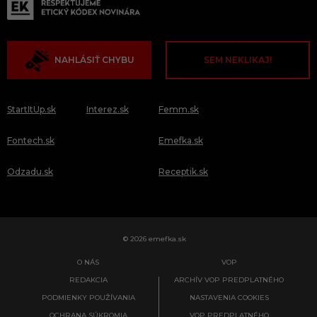
NAHLÁSIŤ CHYBU
SEM NEKLIKAJ!
StartItUp.sk
Interez.sk
Femm.sk
Fontech.sk
Emefka.sk
Odzadu.sk
Receptik.sk
© 2026 emefka.sk
O NÁS
VOP
REDAKCIA
ARCHÍV VOP PREDPLATNÉHO
PODMIENKY POUŽÍVANIA
NASTAVENIA COOKIES
OCHRANA SÚKROMIA
VOP PREDPLATNÉHO