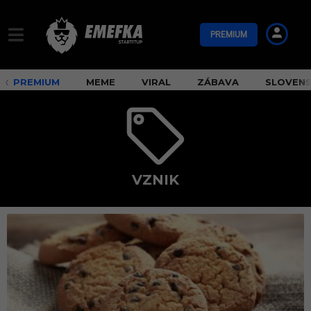
PREMIUM
PREMIUM
MEME
VIRAL
ZÁBAVA
SLOVEN
VZNIK
v
z
n
i
k