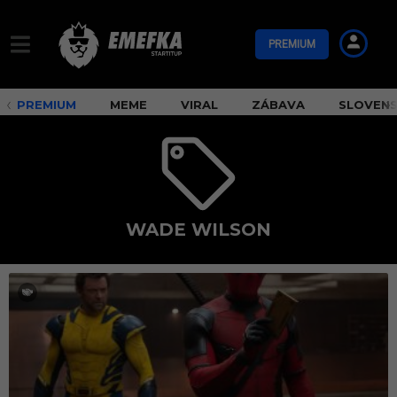
PREMIUM
PREMIUM
MEME
VIRAL
ZÁBAVA
SLOVEN
WADE WILSON
W
a
d
e
W