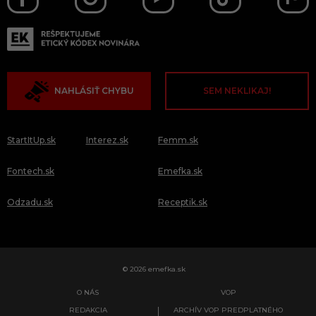
NAHLÁSIŤ CHYBU
SEM NEKLIKAJ!
StartItUp.sk
Interez.sk
Femm.sk
Fontech.sk
Emefka.sk
Odzadu.sk
Receptik.sk
© 2026 emefka.sk
O NÁS
VOP
REDAKCIA
ARCHÍV VOP PREDPLATNÉHO