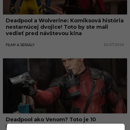
i
l
Deadpool a Wolverine: Komiksová história
s
nestarnúcej dvojice! Toto by ste mali
o
vedieť pred návštevou kina
n
24.07.2024
FILMY A SERIÁLY
Deadpool ako Venom? Toto je 10
najzvláštnejších faktov o ukecanom