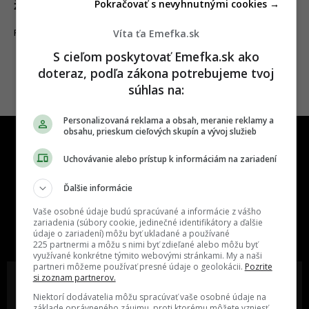
Pokračovať s nevyhnutnými cookies →
žoldákovi
Víta ťa Emefka.sk
23.02.2024
FILMY A SERIÁLY
S cieľom poskytovať Emefka.sk ako
doteraz, podľa zákona potrebujeme tvoj
súhlas na:
Personalizovaná reklama a obsah, meranie reklamy a
obsahu, prieskum cieľových skupín a vývoj služieb
Uchovávanie alebo prístup k informáciám na zariadení
Ďalšie informácie
One time najzábavnejšie miesto na
Vaše osobné údaje budú spracúvané a informácie z vášho
slovenskom internete, next time
zariadenia (súbory cookie, jedinečné identifikátory a ďalšie
údaje o zariadení) môžu byť ukladané a používané
najzabávnejšie miesto na svete
225 partnermi a môžu s nimi byť zdieľané alebo môžu byť
využívané konkrétne týmito webovými stránkami. My a naši
partneri môžeme používať presné údaje o geolokácii.
Pozrite
si zoznam partnerov.
Niektorí dodávatelia môžu spracúvať vaše osobné údaje na
základe oprávneného záujmu, proti ktorému môžete vzniesť