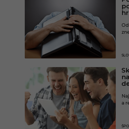
po
hr
Od 
zn
SLO
Sk
na
de
Na
a r
ŠP