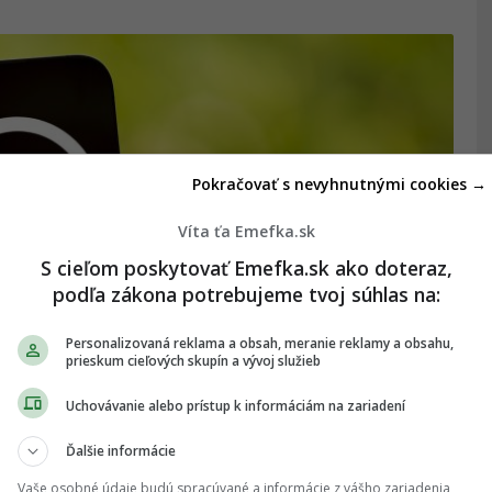
Pokračovať s nevyhnutnými cookies →
Víta ťa Emefka.sk
S cieľom poskytovať Emefka.sk ako doteraz,
podľa zákona potrebujeme tvoj súhlas na:
Personalizovaná reklama a obsah, meranie reklamy a obsahu,
prieskum cieľových skupín a vývoj služieb
p predstavil fantastickú
Uchovávanie alebo prístup k informáciám na zariadení
voju všestrannosť
Ďalšie informácie
 používať nielen v telefónoch.
Vaše osobné údaje budú spracúvané a informácie z vášho zariadenia