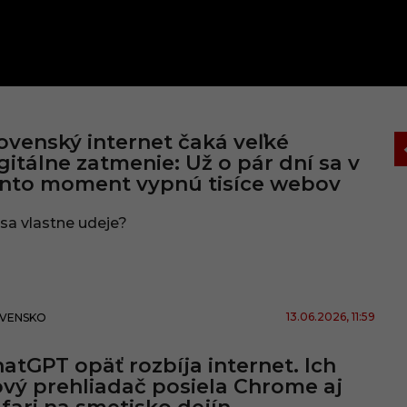
ovenský internet čaká veľké
gitálne zatmenie: Už o pár dní sa v
nto moment vypnú tisíce webov
sa vlastne udeje?
13.06.2026
, 11:59
VENSKO
atGPT opäť rozbíja internet. Ich
vý prehliadač posiela Chrome aj