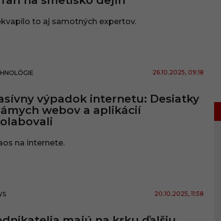
fari na smetisko dejín
kvapilo to aj samotných expertov.
26.10.2025
, 09:18
HNOLÓGIE
sívny výpadok internetu: Desiatky
ámych webov a aplikácií
olabovali
os na internete.
20.10.2025
, 11:58
WS
dnikatelia majú na krku ďalšiu