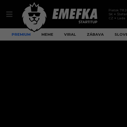
Piatok 7.8.
SK
Štefán
CZ
Lada
PREMIUM
MEME
VIRAL
ZÁBAVA
SLOV