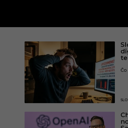
w
Sl
di
e
te
b
Čo 
SLO
Ch
no