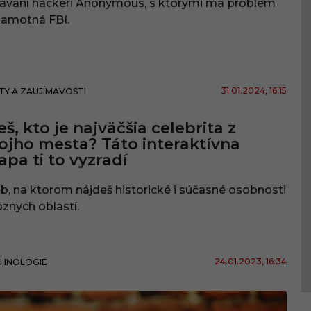
ávaní hackeri Anonymous, s ktorými má problém
samotná FBI.
31.01.2024
, 16:15
TY A ZAUJÍMAVOSTI
eš, kto je najväčšia celebrita z
ojho mesta? Táto interaktívna
pa ti to vyzradí
, na ktorom nájdeš historické i súčasné osobnosti
ôznych oblastí.
24.01.2023
, 16:34
HNOLÓGIE