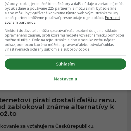
(súbory cookie, jedinečné identifikátory a ďalšie údaje o zariadení) môžu
01.05.2025
, 14:45
byť ukladané a používané 225 partnermi a môžu s nimi byť zdieľané
alebo môžu byť využívané konkrétne týmito webovými stránkami. My
a naši partneri môžeme používať presné údaje o geolokácii.
Pozrite si
zoznam partnerov.
andál v digitálnom svete: Tvoja
Niektorí dodávatelia môžu spracúvať vaše osobné údaje na základe
ľúbená aplikácia ťa možno špehuje
oprávneného záujmu, proti ktorému môžete vzniesť námietku pomocou
možností nižšie. Dole na tejto stránke alebo v ponuke webu nájdite
odkaz, pomocou ktorého môžete spravovať alebo odvolať súhlas
úbený prehliadač Firefox čelí obvineniu zo
v nastaveniach ochrany súkromia a súborov cookie.
dovania používateľov bez ich súhlasu.
Súhlasím
Nastavenia
28.09.2024
, 16:11
ÍTAČE
ternetoví piráti dostali ďalšiu ranu.
d zablokoval známe alternatívy k
ož.to
kovanie sa vzťahuje na Českú republiku.