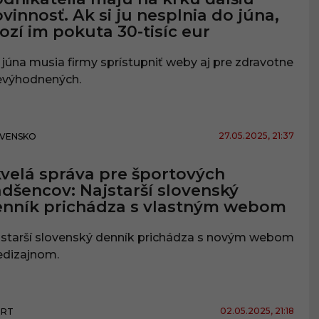
vinnosť. Ak si ju nesplnia do júna,
ozí im pokuta 30-tisíc eur
júna musia firmy sprístupniť weby aj pre zdravotne
evýhodnených.
27.05.2025
, 21:37
VENSKO
velá správa pre športových
dšencov: Najstarší slovenský
nník prichádza s vlastným webom
jstarší slovenský denník prichádza s novým webom
edizajnom.
02.05.2025
, 21:18
ORT