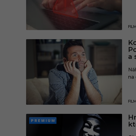
FIL
Ko
Po
a 
Náh
na
FIL
Hn
kt