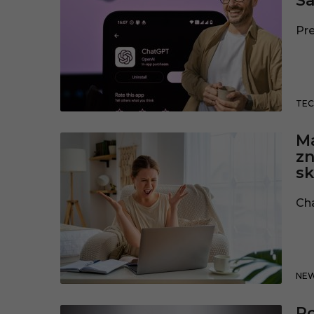
Sa
Pre
TEC
Ma
zn
sk
Cha
NE
Po