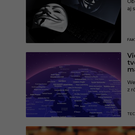
Ob
aj 
FAK
Vi
tv
ma
Web
z r
TEC