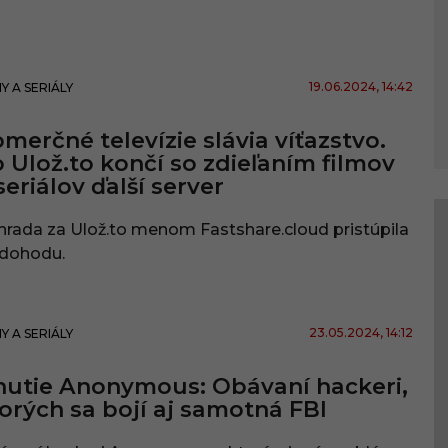
19.06.2024
, 14:42
MY A SERIÁLY
merčné televízie slávia víťazstvo.
 Ulož.to končí so zdieľaním filmov
seriálov ďalší server
rada za Ulož.to menom Fastshare.cloud pristúpila
 dohodu.
23.05.2024
, 14:12
MY A SERIÁLY
utie Anonymous: Obávaní hackeri,
orých sa bojí aj samotná FBI