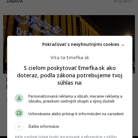
13.12.2017
ZÁBAVA
Pokračovať s nevyhnutnými cookies →
Víta ťa Emefka.sk
S cieľom poskytovať Emefka.sk ako
doteraz, podľa zákona potrebujeme tvoj
Nakupovanie vianočných darčekov v
súhlas na:
kocke
Personalizovaná reklama a obsah, meranie reklamy a
02.12.2017
ZÁBAVA
obsahu, prieskum cieľových skupín a vývoj služieb
Uchovávanie alebo prístup k informáciám na zariadení
Ďalšie informácie
Vaše osobné údaje budú spracúvané a informácie z vášho