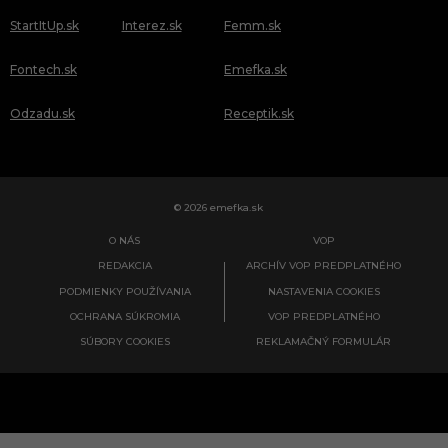
StartItUp.sk
Interez.sk
Femm.sk
Fontech.sk
Emefka.sk
Odzadu.sk
Receptik.sk
© 2026 emefka.sk
O NÁS
VOP
REDAKCIA
ARCHÍV VOP PREDPLATNÉHO
PODMIENKY POUŽÍVANIA
NASTAVENIA COOKIES
OCHRANA SÚKROMIA
VOP PREDPLATNÉHO
SÚBORY COOKIES
REKLAMAČNÝ FORMULÁR