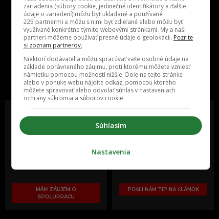
zariadenia (súbory cookie, jedinečné identifikátory a ďalšie
údaje o zariadení) môžu byť ukladané a používané
225 partnermi a môžu s nimi byť zdieľané alebo môžu byť
využívané konkrétne týmito webovými stránkami. My a naši
partneri môžeme používať presné údaje o geolokácii.
Pozrite
si zoznam partnerov.
Niektorí dodávatelia môžu spracúvať vaše osobné údaje na
One time najzábavnejšie miesto na
základe oprávneného záujmu, proti ktorému môžete vzniesť
slovenskom internete, next time
námietku pomocou možností nižšie. Dole na tejto stránke
najzabávnejšie miesto na svete
alebo v ponuke webu nájdite odkaz, pomocou ktorého
môžete spravovať alebo odvolať súhlas v nastaveniach
ochrany súkromia a súborov cookie.
Súhlasím
Oslov reklamou viac ako milión
Vieš o niečom zaujímavom alebo
ľudí v rôznych vekových
poznáš niekoho, o kom by sme
Nastavenia
kategóriách a na rôznych
mali určite napísať?
sociálnych sieťach a nakopni svoj
biznis alebo produkt.
MÁM ZÁUJEM O
POŠLI NÁM TIP NA ČLÁNOK
SPOLUPRÁCU