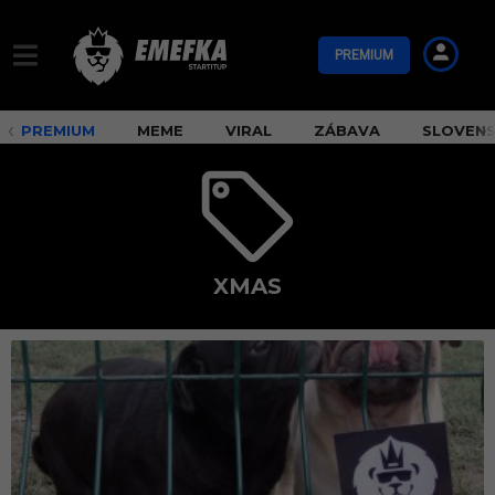
PREMIUM
PREMIUM
MEME
VIRAL
ZÁBAVA
SLOVEN
XMAS
x
m
a
s