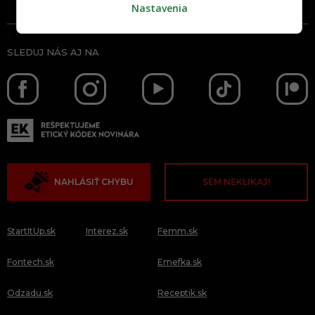
Nastavenia
SLEDUJ NÁS AJ NA
NAHLÁSIŤ CHYBU
SEM NEKLIKAJ!
StartItUp.sk
Interez.sk
Femm.sk
Fontech.sk
Emefka.sk
Odzadu.sk
Receptik.sk