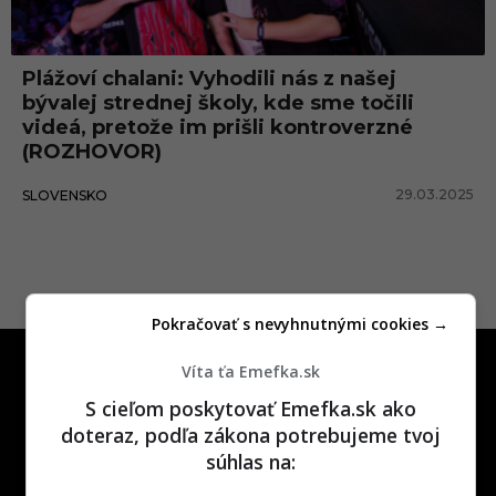
n
ý
Plážoví chalani: Vyhodili nás z našej
o
bývalej strednej školy, kde sme točili
b
videá, pretože im prišli kontroverzné
(ROZHOVOR)
s
a
29.03.2025
SLOVENSKO
h
Pokračovať s nevyhnutnými cookies →
Víta ťa Emefka.sk
S cieľom poskytovať Emefka.sk ako
doteraz, podľa zákona potrebujeme tvoj
súhlas na:
One time najzábavnejšie miesto na