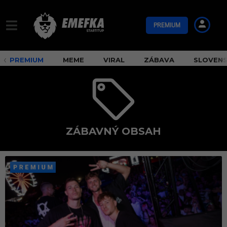
PREMIUM
PREMIUM
MEME
VIRAL
ZÁBAVA
SLOVEN
ZÁBAVNÝ OBSAH
z
á
b
a
v