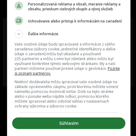
slovenskom internete, next time
Personalizovaná reklama a obsah, meranie reklamy a
najzabávnejšie miesto na svete
obsahu, prieskum cieľových skupín a vývoj služieb
Uchovávanie alebo prístup k informáciám na zariadení
Ďalšie informácie
Oslov reklamou viac ako milión
Vieš o niečom zaujímavom alebo
Vaše osobné údaje budú spracúvané a informácie z vášho
ľudí v rôznych vekových
poznáš niekoho, o kom by sme
zariadenia (súbory cookie, jedinečné identifikátory a ďalšie
kategóriách a na rôznych
mali určite napísať?
údaje o zariadení) môžu byť ukladané a používané
sociálnych sieťach a nakopni svoj
225 partnermi a môžu s nimi byť zdieľané alebo môžu byť
biznis alebo produkt.
využívané konkrétne týmito webovými stránkami. My a naši
partneri môžeme používať presné údaje o geolokácii.
Pozrite
si zoznam partnerov.
MÁM ZÁUJEM O
POŠLI NÁM TIP NA ČLÁNOK
SPOLUPRÁCU
Niektorí dodávatelia môžu spracúvať vaše osobné údaje na
základe oprávneného záujmu, proti ktorému môžete vzniesť
námietku pomocou možností nižšie. Dole na tejto stránke
alebo v ponuke webu nájdite odkaz, pomocou ktorého
môžete spravovať alebo odvolať súhlas v nastaveniach
ochrany súkromia a súborov cookie.
Súhlasím
Inzercia
Cenník