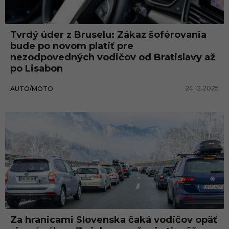
Tvrdý úder z Bruselu: Zákaz šoférovania
bude po novom platiť pre
nezodpovedných vodičov od Bratislavy až
po Lisabon
24.12.2025
AUTO/MOTO
Auto/moto
Za hranicami Slovenska čaká vodičov opäť