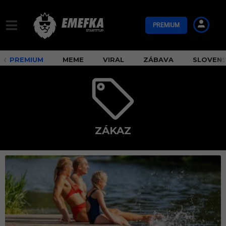
PREMIUM
PREMIUM
MEME
VIRAL
ZÁBAVA
SLOVEN
ZÁKAZ
z
á
k
a
z