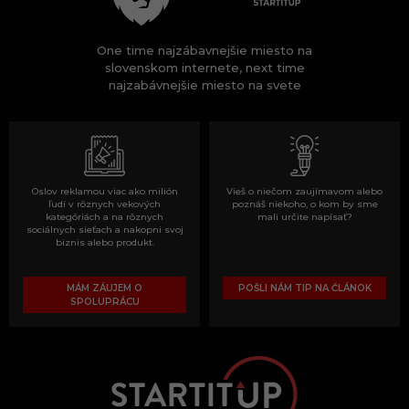
One time najzábavnejšie miesto na
slovenskom internete, next time
najzabávnejšie miesto na svete
Oslov reklamou viac ako milión
Vieš o niečom zaujímavom alebo
ľudí v rôznych vekových
poznáš niekoho, o kom by sme
kategóriách a na rôznych
mali určite napísať?
sociálnych sieťach a nakopni svoj
biznis alebo produkt.
MÁM ZÁUJEM O
POŠLI NÁM TIP NA ČLÁNOK
SPOLUPRÁCU