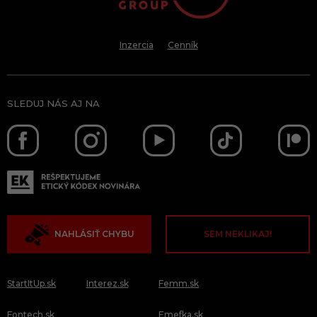
Inzercia
Cenník
SLEDUJ NÁS AJ NA
NAHLÁSIŤ CHYBU
SEM NEKLIKAJ!
StartItUp.sk
Interez.sk
Femm.sk
Fontech.sk
Emefka.sk