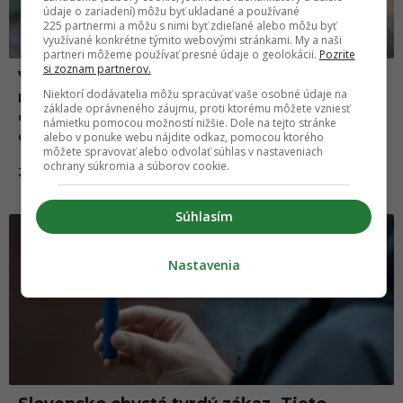
údaje o zariadení) môžu byť ukladané a používané
225 partnermi a môžu s nimi byť zdieľané alebo môžu byť
využívané konkrétne týmito webovými stránkami. My a naši
partneri môžeme používať presné údaje o geolokácii.
Pozrite
si zoznam partnerov.
Výlet sa premenil na nočnú moru: Vlk
Niektorí dodávatelia môžu spracúvať vaše osobné údaje na
napadol malého chlapca, potom ho
základe oprávneného záujmu, proti ktorému môžete vzniesť
odvliekol do lesa, úrady povolili jeho
námietku pomocou možností nižšie. Dole na tejto stránke
odstrel
alebo v ponuke webu nájdite odkaz, pomocou ktorého
môžete spravovať alebo odvolať súhlas v nastaveniach
ochrany súkromia a súborov cookie.
03.08.2025
ZAHRANIČIE
Súhlasím
Nastavenia