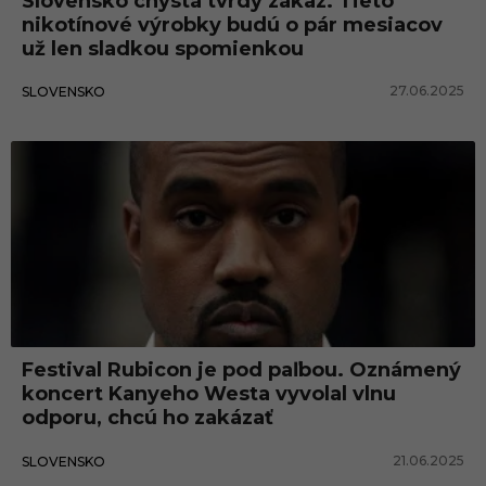
Slovensko chystá tvrdý zákaz. Tieto
nikotínové výrobky budú o pár mesiacov
už len sladkou spomienkou
27.06.2025
SLOVENSKO
Festival Rubicon je pod paľbou. Oznámený
koncert Kanyeho Westa vyvolal vlnu
odporu, chcú ho zakázať
21.06.2025
SLOVENSKO