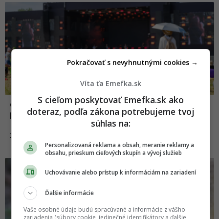
Pokračovať s nevyhnutnými cookies →
Víta ťa Emefka.sk
S cieľom poskytovať Emefka.sk ako
Obľúbený slovenský festival je zrušený.
doteraz, podľa zákona potrebujeme tvoj
Môže za to vírus, ktorý sa šíri mestom
súhlas na:
07.08.2025
ZDRAVIE A FITNESS
Personalizovaná reklama a obsah, meranie reklamy a
obsahu, prieskum cieľových skupín a vývoj služieb
Uchovávanie alebo prístup k informáciám na zariadení
Ďalšie informácie
Vaše osobné údaje budú spracúvané a informácie z vášho
zariadenia (súbory cookie, jedinečné identifikátory a ďalšie