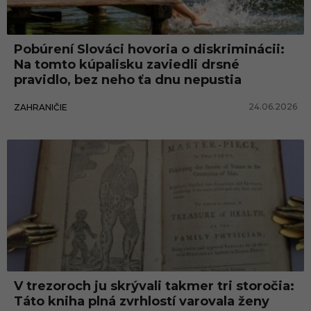
Pobúrení Slováci hovoria o diskriminácii:
Na tomto kúpalisku zaviedli drsné
pravidlo, bez neho ťa dnu nepustia
24.06.2026
ZAHRANIČIE
V trezoroch ju skrývali takmer tri storočia:
Táto kniha plná zvrhlostí varovala ženy