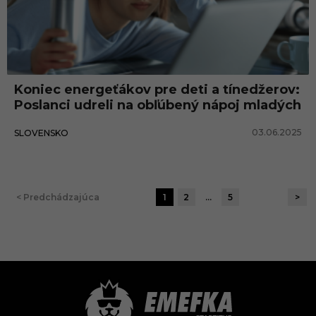
Koniec energeťákov pre deti a tínedžerov:
Poslanci udreli na obľúbený nápoj mladých
03.06.2025
SLOVENSKO
< Predchádzajúca
1
2
…
5
>