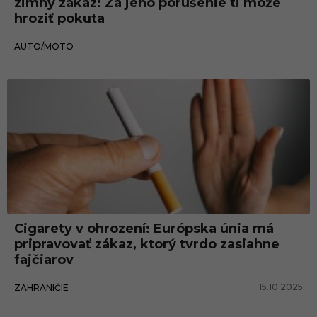
zimný zákaz: Za jeho porušenie ti môže
hroziť pokuta
18.11.2025
AUTO/MOTO
Cigarety v ohrození: Európska únia má
pripravovať zákaz, ktorý tvrdo zasiahne
fajčiarov
15.10.2025
ZAHRANIČIE