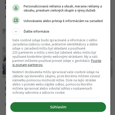
jasajú. Šéf ich nemôže kontaktovať po
pracovnom čase
Personalizovaná reklama a obsah, meranie reklamy a
obsahu, prieskum cieľových skupín a vývoj služieb
09.11.2021
NEWS
Uchovávanie alebo prístup k informáciám na zariadení
Ďalšie informácie
Vaše osobné údaje budú spracúvané a informácie z vášho
zariadenia (súbory cookie, jedinečné identifikátory a ďalšie
údaje o zariadení) môžu byť ukladané a používané
225 partnermi a môžu s nimi byť zdieľané alebo môžu byť
využívané konkrétne týmito webovými stránkami. My a naši
partneri môžeme používať presné údaje o geolokácii.
Pozrite
si zoznam partnerov.
Niektorí dodávatelia môžu spracúvať vaše osobné údaje na
základe oprávneného záujmu, proti ktorému môžete vzniesť
námietku pomocou možností nižšie. Dole na tejto stránke
Stále viac ľudí sa odmieta vrátiť do
alebo v ponuke webu nájdite odkaz, pomocou ktorého
kancelárií. Ak nedostanú home office,
môžete spravovať alebo odvolať súhlas v nastaveniach
ochrany súkromia a súborov cookie.
dajú výpoveď
13.06.2021
NEWS
Súhlasím