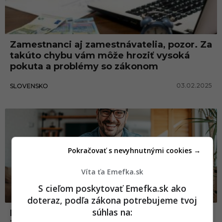
Zamestnanci aj zamestnávatelia, pozor. Za
takúto chybu vám môže hroziť vysoká
pokuta a problémy so zákonom
03.02.2025
SLOVENSKO
News
Pokračovať s nevyhnutnými cookies →
Víta ťa Emefka.sk
S cieľom poskytovať Emefka.sk ako
doteraz, podľa zákona potrebujeme tvoj
súhlas na:
Priaznivci home office v Portugalsku