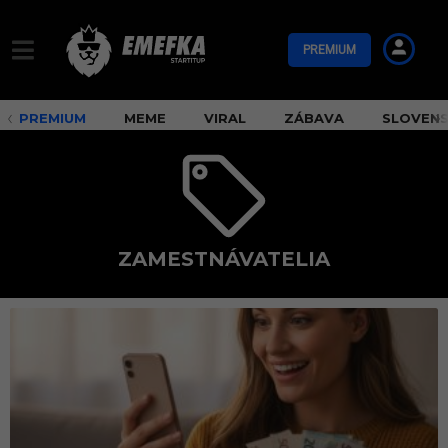
PREMIUM
PREMIUM
MEME
VIRAL
ZÁBAVA
SLOVEN
ZAMESTNÁVATELIA
z
a
m
e
s