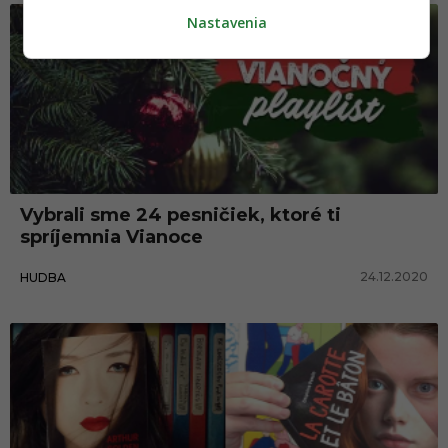
Nastavenia
Vybrali sme 24 pesničiek, ktoré ti
spríjemnia Vianoce
24.12.2020
HUDBA