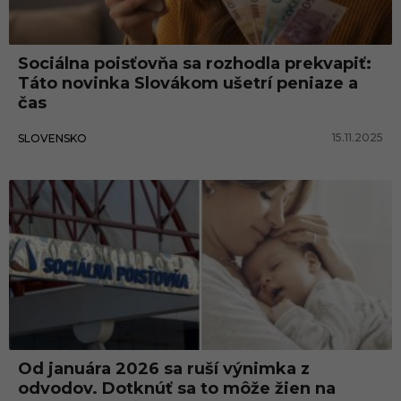
t
n
Sociálna poisťovňa sa rozhodla prekvapiť:
á
Táto novinka Slovákom ušetrí peniaze a
v
čas
a
15.11.2025
SLOVENSKO
t
e
l
i
a
Od januára 2026 sa ruší výnimka z
odvodov. Dotknúť sa to môže žien na