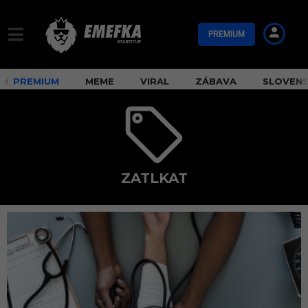
PREMIUM
PREMIUM
MEME
VIRAL
ZÁBAVA
SLOVEN
ZATLKAT
z
a
t
l
k