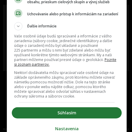
obsahu, prieskum cieľových skupín a vývoj služieb
Uchovávanie alebo prístup k informáciám na zariadení
Ďalšie informácie
Oslov reklamou viac ako milión
Vieš o niečom zaujímavom alebo
ľudí v rôznych vekových
poznáš niekoho, o kom by sme
Vaše osobné údaje budú spracúvané a informácie z vášho
kategóriách a na rôznych
mali určite napísať?
sociálnych sieťach a nakopni svoj
zariadenia (súbory cookie, jedinečné identifikátory a ďalšie
biznis alebo produkt.
údaje o zariadení) môžu byť ukladané a používané
225 partnermi a môžu s nimi byť zdieľané alebo môžu byť
využívané konkrétne týmito webovými stránkami. My a naši
MÁM ZÁUJEM O
POŠLI NÁM TIP NA ČLÁNOK
partneri môžeme používať presné údaje o geolokácii.
Pozrite
SPOLUPRÁCU
si zoznam partnerov.
Niektorí dodávatelia môžu spracúvať vaše osobné údaje na
základe oprávneného záujmu, proti ktorému môžete vzniesť
námietku pomocou možností nižšie. Dole na tejto stránke
alebo v ponuke webu nájdite odkaz, pomocou ktorého
môžete spravovať alebo odvolať súhlas v nastaveniach
ochrany súkromia a súborov cookie.
Súhlasím
Inzercia
Cenník
Nastavenia