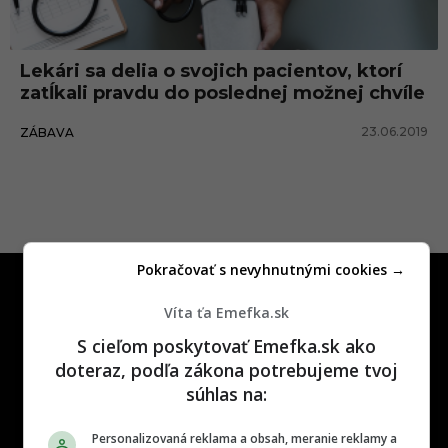
a
t
Lekári sa delia o svojich pacientov, ktorí
zatĺkali pravdu do poslednej možnej chvíle
23.06.2019
ZÁBAVA
Pokračovať s nevyhnutnými cookies →
Víta ťa Emefka.sk
S cieľom poskytovať Emefka.sk ako
doteraz, podľa zákona potrebujeme tvoj
One time najzábavnejšie miesto na
súhlas na:
slovenskom internete, next time
najzabávnejšie miesto na svete
Personalizovaná reklama a obsah, meranie reklamy a