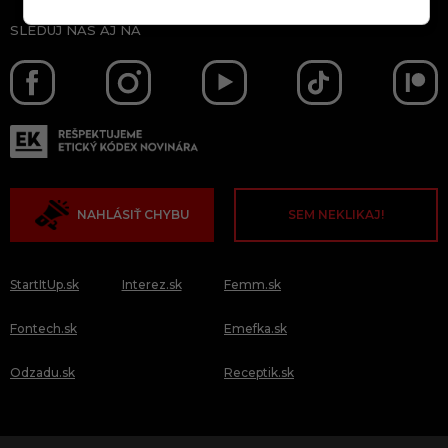
SLEDUJ NÁS AJ NA
NAHLÁSIŤ CHYBU
SEM NEKLIKAJ!
StartItUp.sk
Interez.sk
Femm.sk
Fontech.sk
Emefka.sk
Odzadu.sk
Receptik.sk