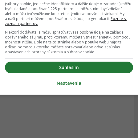
(súbory cookie, jedinečné identifikátory a ďalšie údaje o zariadení) môžu
byť ukladané a používané 225 partnermi a môžu s nimi byť zdieľané
alebo môžu byť využívané konkrétne týmito webovými stránkami. My
a naši partneri môžeme používať presné údaje o geolokácii.
Pozrite si
zoznam partnerov.
Niektorí dodávatelia môžu spracúvať vaše osobné údaje na základe
oprávneného záujmu, proti ktorému môžete vzniesť námietku pomocou
možností nižšie. Dole na tejto stránke alebo v ponuke webu nájdite
odkaz, pomocou ktorého môžete spravovať alebo odvolať súhlas
v nastaveniach ochrany súkromia a súborov cookie.
Súhlasím
Nastavenia