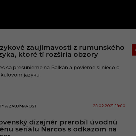
zykové zaujímavosti z rumunského
zyka, ktoré ti rozšíria obzory
s sa presunieme na Balkán a povieme si niečo o
akulovom jazyku.
28.02.2021
, 18:00
TY A ZAUJÍMAVOSTI
ovenský dizajnér prerobil úvodnú
énu seriálu Narcos s odkazom na