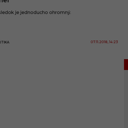
mer
sledok je jednoducho ohromný.
07.11.2018
, 14:23
ITIKA