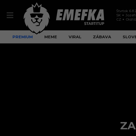
Štvrtok 6.8
SK
Jozef
CZ
Oldři
PREMIUM
MEME
VIRAL
ZÁBAVA
SLOV
ZA