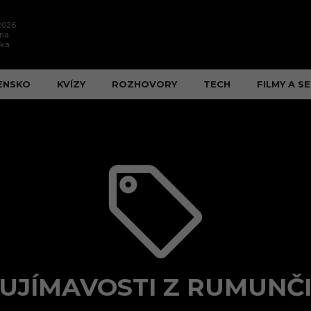
.2026
ína
ška
ENSKO
KVÍZY
ROZHOVORY
TECH
FILMY A SE
UJÍMAVOSTI Z RUMUNČ