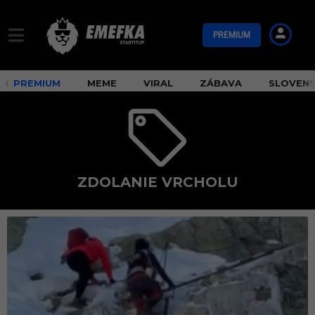
PREMIUM
PREMIUM
MEME
VIRAL
ZÁBAVA
SLOVEN
ZDOLANIE VRCHOLU
z
d
o
l
a