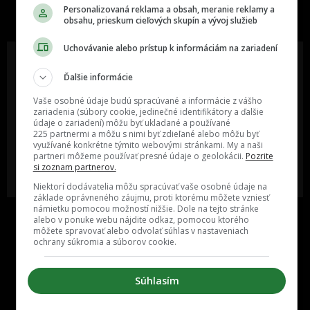
slovenskom internete, next time
Personalizovaná reklama a obsah, meranie reklamy a
najzabávnejšie miesto na svete
obsahu, prieskum cieľových skupín a vývoj služieb
Uchovávanie alebo prístup k informáciám na zariadení
Ďalšie informácie
Oslov reklamou viac ako milión
Vieš o niečom zaujímavom alebo
Vaše osobné údaje budú spracúvané a informácie z vášho
ľudí v rôznych vekových
poznáš niekoho, o kom by sme
zariadenia (súbory cookie, jedinečné identifikátory a ďalšie
kategóriách a na rôznych
mali určite napísať?
údaje o zariadení) môžu byť ukladané a používané
sociálnych sieťach a nakopni svoj
225 partnermi a môžu s nimi byť zdieľané alebo môžu byť
biznis alebo produkt.
využívané konkrétne týmito webovými stránkami. My a naši
partneri môžeme používať presné údaje o geolokácii.
Pozrite
si zoznam partnerov.
MÁM ZÁUJEM O
POŠLI NÁM TIP NA ČLÁNOK
SPOLUPRÁCU
Niektorí dodávatelia môžu spracúvať vaše osobné údaje na
základe oprávneného záujmu, proti ktorému môžete vzniesť
námietku pomocou možností nižšie. Dole na tejto stránke
alebo v ponuke webu nájdite odkaz, pomocou ktorého
môžete spravovať alebo odvolať súhlas v nastaveniach
ochrany súkromia a súborov cookie.
Súhlasím
Inzercia
Cenník