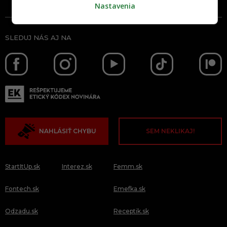
Nastavenia
SLEDUJ NÁS AJ NA
NAHLÁSIŤ CHYBU
SEM NEKLIKAJ!
StartItUp.sk
Interez.sk
Femm.sk
Fontech.sk
Emefka.sk
Odzadu.sk
Receptik.sk