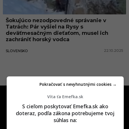
n
i
Šokujúco nezodpovedné správanie v
e
Tatrách: Pár vyšiel na Rysy s
v
deväťmesačným dieťaťom, musel ich
zachrániť horský vodca
r
c
22.10.2025
SLOVENSKO
h
o
l
u
Pokračovať s nevyhnutnými cookies →
Víta ťa Emefka.sk
S cieľom poskytovať Emefka.sk ako
doteraz, podľa zákona potrebujeme tvoj
súhlas na:
One time najzábavnejšie miesto na