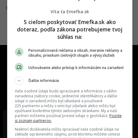
13.01.2020
FILMY A SERIÁLY
Víta ťa Emefka.sk
S cieľom poskytovať Emefka.sk ako
doteraz, podľa zákona potrebujeme tvoj
súhlas na:
Personalizovaná reklama a obsah, meranie reklamy a
obsahu, prieskum cieľových skupín a vývoj služieb
Uchovávanie alebo prístup k informáciám na zariadení
Ďalšie informácie
One time najzábavnejšie miesto na
Vaše osobné údaje budú spracúvané a informácie z vášho
slovenskom internete, next time
zariadenia (súbory cookie, jedinečné identifikátory a ďalšie
najzabávnejšie miesto na svete
údaje o zariadení) môžu byť ukladané a používané
225 partnermi a môžu s nimi byť zdieľané alebo môžu byť
využívané konkrétne týmito webovými stránkami. My a naši
partneri môžeme používať presné údaje o geolokácii.
Pozrite
si zoznam partnerov.
Niektorí dodávatelia môžu spracúvať vaše osobné údaje na
základe oprávneného záujmu, proti ktorému môžete vzniesť
Oslov reklamou viac ako milión
Vieš o niečom zaujímavom alebo
ľudí v rôznych vekových
poznáš niekoho, o kom by sme