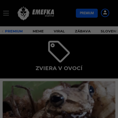
PREMIUM
PREMIUM
MEME
VIRAL
ZÁBAVA
SLOVEN
ZVIERA V OVOCÍ
z
v
i
e
r