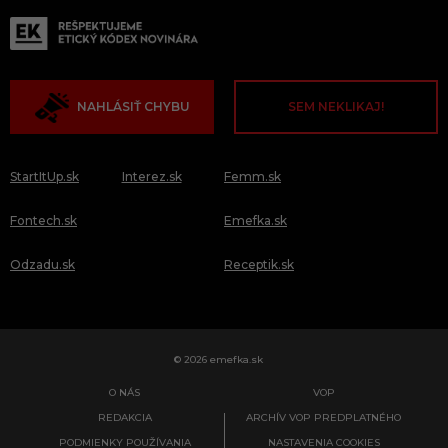
NAHLÁSIŤ CHYBU
SEM NEKLIKAJ!
StartItUp.sk
Interez.sk
Femm.sk
Fontech.sk
Emefka.sk
Odzadu.sk
Receptik.sk
© 2026 emefka.sk
O NÁS
VOP
REDAKCIA
ARCHÍV VOP PREDPLATNÉHO
PODMIENKY POUŽÍVANIA
NASTAVENIA COOKIES