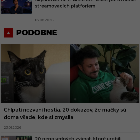
streamovacích platforiem
07.08.2026
PODOBNÉ
Chlpatí nezvaní hostia. 20 dôkazov, že mačky sú
doma všade, kde si zmyslia
23.01.2026
20 neposedných zvierat, ktoré urobili