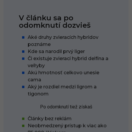
V článku sa po
odomknutí dozvieš
Aké druhy zvieracích hybridov
poznáme
Kde sa narodil prvý liger
Či existuje zvierací hybrid delfína a
veľryby
Akú hmotnosť celkovo unesie
cama
Aký je rozdiel medzi ligrom a
tigonom
Po odomknutí tiež získaš
Články bez reklám
Neobmedzený prístup k viac ako