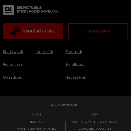
NAHLÁSIŤ CHYBU
SEM NEKLIKAJ!
StartItUp.sk
Interez.sk
Femm.sk
Fontech.sk
Emefka.sk
Odzadu.sk
Receptik.sk
© 2026 emefka.sk
O NÁS
VOP
REDAKCIA
ARCHÍV VOP PREDPLATNÉHO
PODMIENKY POUŽÍVANIA
NASTAVENIA COOKIES