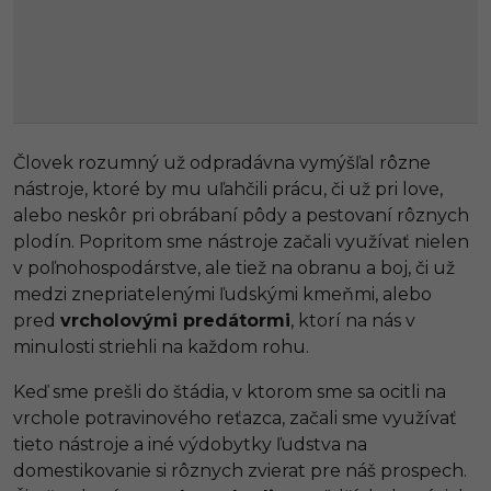
Človek rozumný už odpradávna vymýšľal rôzne
nástroje, ktoré by mu uľahčili prácu, či už pri love,
alebo neskôr pri obrábaní pôdy a pestovaní rôznych
plodín. Popritom sme nástroje začali využívať nielen
v poľnohospodárstve, ale tiež na obranu a boj, či už
medzi znepriatelenými ľudskými kmeňmi, alebo
pred
vrcholovými predátormi
, ktorí na nás v
minulosti striehli na každom rohu.
Keď sme prešli do štádia, v ktorom sme sa ocitli na
vrchole potravinového reťazca, začali sme využívať
tieto nástroje a iné výdobytky ľudstva na
domestikovanie si rôznych zvierat pre náš prospech.