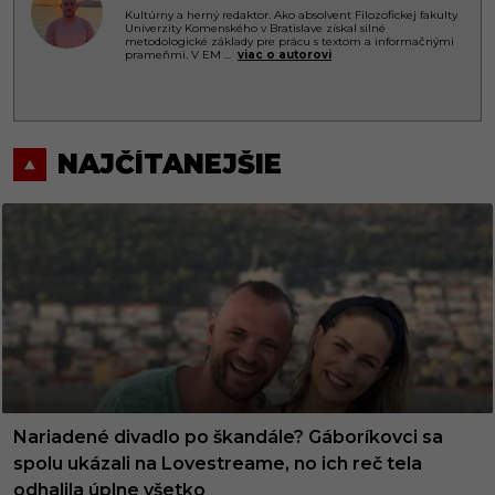
Kultúrny a herný redaktor. Ako absolvent Filozofickej fakulty
Univerzity Komenského v Bratislave získal silné
metodologické základy pre prácu s textom a informačnými
prameňmi. V EM
...
viac o autorovi
NAJČÍTANEJŠIE
Nariadené divadlo po škandále? Gáboríkovci sa
spolu ukázali na Lovestreame, no ich reč tela
odhalila úplne všetko