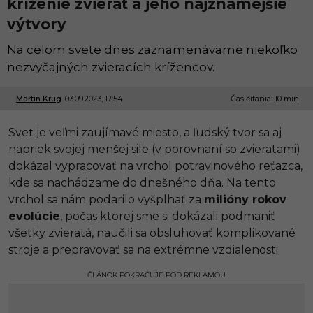
kríženie zvierat a jeho najznámejšie
výtvory
Na celom svete dnes zaznamenávame niekoľko
nezvyčajných zvieracích krížencov.
Martin Krug
03.09.2023, 17:54
2
Čas čítania: 10 min
7
.
Svet je veľmi zaujímavé miesto, a ľudský tvor sa aj
0
6
napriek svojej menšej sile (v porovnaní so zvieratami)
.
dokázal vypracovať na vrchol potravinového reťazca,
2
0
kde sa nachádzame do dnešného dňa. Na tento
2
vrchol sa nám podarilo vyšplhať za
milióny rokov
4
,
evolúcie
, počas ktorej sme si dokázali podmaniť
0
všetky zvieratá, naučili sa obsluhovať komplikované
4
:
stroje a prepravovať sa na extrémne vzdialenosti.
4
8
ČLÁNOK POKRAČUJE POD REKLAMOU