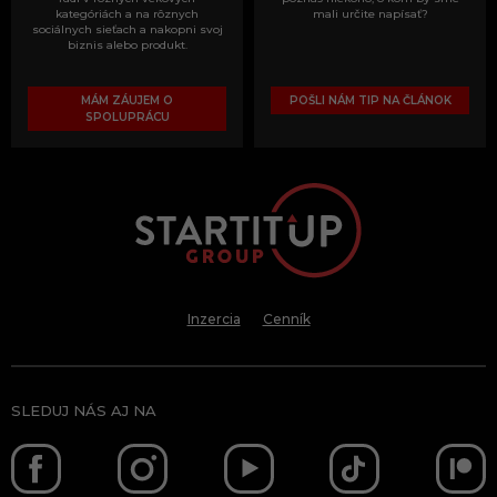
kategóriách a na rôznych
mali určite napísať?
sociálnych sieťach a nakopni svoj
biznis alebo produkt.
MÁM ZÁUJEM O
POŠLI NÁM TIP NA ČLÁNOK
SPOLUPRÁCU
Inzercia
Cenník
SLEDUJ NÁS AJ NA