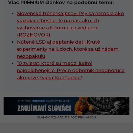
Viac PREMIUM článkov na podobnú tému:
Slovenská trénerka psov: Psy sa nerodia ako
vraždiace beštie. Je na nás, ako ich
vychováme a k čomu ich vedieme
(ROZHOVOR)
Nútené LSD aj deptanie detí. Kruté
experimenty na ľuďoch, ktoré sa už hádam
nezopakujú
10 zvierat, ktoré sú medzi ľuďmi
najobľúbenejšie. Prečo odborník neodporúča
ako prvé zvieratko mačku?
ČLÁNOK POKRAČUJE POD REKLAMOU