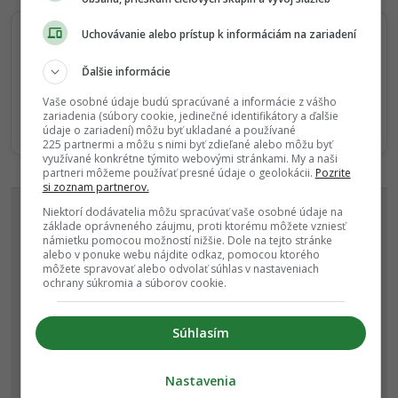
i
o
Uchovávanie alebo prístup k informáciám na zariadení
n
Sledujte nás na Google Správy
Ďalšie informácie
Nenechajte si ujsť žiadne dôležité novinky.
Vaše osobné údaje budú spracúvané a informácie z vášho
☆
Sledovať
zariadenia (súbory cookie, jedinečné identifikátory a ďalšie
údaje o zariadení) môžu byť ukladané a používané
★
Po otvorení kliknite na hviezdičku
Sledovať
225 partnermi a môžu s nimi byť zdieľané alebo môžu byť
využívané konkrétne týmito webovými stránkami. My a naši
partneri môžeme používať presné údaje o geolokácii.
Pozrite
REKLAMA
si zoznam partnerov.
Niektorí dodávatelia môžu spracúvať vaše osobné údaje na
základe oprávneného záujmu, proti ktorému môžete vzniesť
námietku pomocou možností nižšie. Dole na tejto stránke
alebo v ponuke webu nájdite odkaz, pomocou ktorého
môžete spravovať alebo odvolať súhlas v nastaveniach
ochrany súkromia a súborov cookie.
Súhlasím
Nastavenia