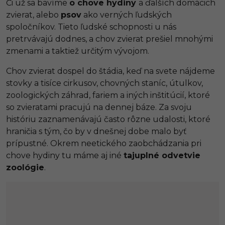
Či už sa bavíme
o chove hydiny
a ďalších domácich
zvierat, alebo
psov
ako verných ľudských
spoločníkov. Tieto ľudské schopnosti u nás
pretrvávajú dodnes, a chov zvierat prešiel mnohými
zmenami a taktiež určitým vývojom.
Chov zvierat dospel do štádia, keď na svete nájdeme
stovky a tisíce cirkusov, chovných staníc, útulkov,
zoologických záhrad, fariem a iných inštitúcií, ktoré
so zvieratami pracujú na dennej báze. Za svoju
históriu zaznamenávajú často rôzne udalosti, ktoré
hraničia s tým, čo by v dnešnej dobe malo byť
prípustné. Okrem neetického zaobchádzania pri
chove hydiny tu máme aj iné
tajuplné odvetvie
zoológie
.