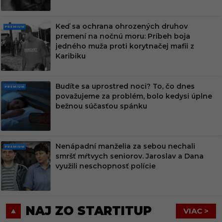
Keď sa ochrana ohrozených druhov
PRE
premení na nočnú moru: Príbeh boja
MIU
jedného muža proti korytnačej mafii z
M
Karibiku
Budíte sa uprostred noci? To, čo dnes
PRE
považujeme za problém, bolo kedysi úplne
MIU
bežnou súčasťou spánku
M
Nenápadní manželia za sebou nechali
PRE
smršť mŕtvych seniorov. Jaroslav a Dana
MIU
využili neschopnosť polície
M
NAJ ZO STARTITUP
VIAC >