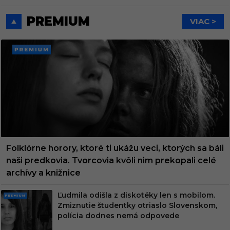
PREMIUM
VIAC >
PREMI
UM
Folklórne horory, ktoré ti ukážu veci, ktorých sa báli
naši predkovia. Tvorcovia kvôli nim prekopali celé
archívy a knižnice
Ľudmila odišla z diskotéky len s mobilom.
PRE
Zmiznutie študentky otriaslo Slovenskom,
MIU
polícia dodnes nemá odpovede
M