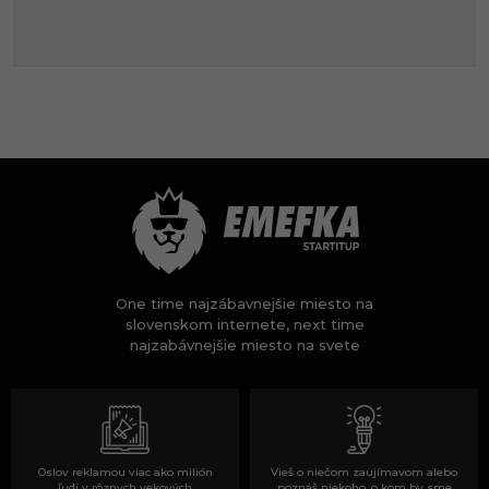
One time najzábavnejšie miesto na
slovenskom internete, next time
najzabávnejšie miesto na svete
Oslov reklamou viac ako milión
Vieš o niečom zaujímavom alebo
ľudí v rôznych vekových
poznáš niekoho, o kom by sme