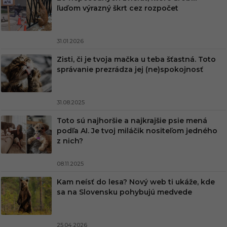
ľuďom výrazný škrt cez rozpočet
31.01.2026
Zisti, či je tvoja mačka u teba šťastná. Toto
správanie prezrádza jej (ne)spokojnosť
31.08.2025
Toto sú najhoršie a najkrajšie psie mená
podľa AI. Je tvoj miláčik nositeľom jedného
z nich?
08.11.2025
Kam neísť do lesa? Nový web ti ukáže, kde
sa na Slovensku pohybujú medvede
25.04.2026