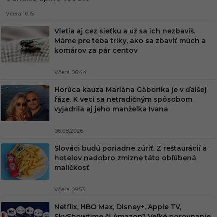
Včera 10:15
Vletia aj cez sieťku a už sa ich nezbavíš.
Máme pre teba triky, ako sa zbaviť múch a
komárov za pár centov
Včera 06:44
Horúca kauza Mariána Gáboríka je v ďalšej
fáze. K veci sa netradičným spôsobom
vyjadrila aj jeho manželka Ivana
06.08.2026
Slováci budú poriadne zúriť. Z reštaurácií a
hotelov nadobro zmizne táto obľúbená
maličkosť
Včera 09:53
Netflix, HBO Max, Disney+, Apple TV,
SkyShowtime či Amazon? Veľké porovnanie