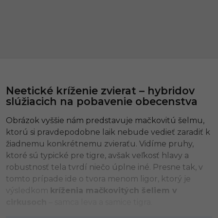
Neetické kríženie zvierat – hybridov
slúžiacich na pobavenie obecenstva
Obrázok vyššie nám predstavuje mačkovitú šelmu,
ktorú si pravdepodobne laik nebude vedieť zaradiť k
žiadnemu konkrétnemu zvieraťu. Vidíme pruhy,
ktoré sú typické pre tigre, avšak veľkosť hlavy a
robustnosť tela tvrdí niečo úplne iné. Presne tak, v
tomto prípade ide o tvora menom ligor, ktorý je
výsledkom
kríženia mačkovitých šeliem v
cirkusoch
– samca leva a samice tigra.