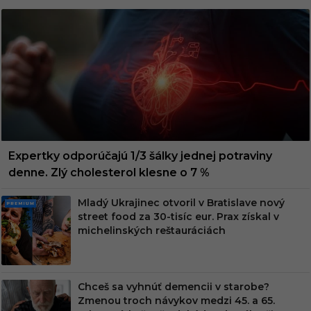
Expertky odporúčajú 1/3 šálky jednej potraviny
denne. Zlý cholesterol klesne o 7 %
Mladý Ukrajinec otvoril v Bratislave nový
PRE
street food za 30-tisíc eur. Prax získal v
MIU
michelinských reštauráciách
M
Chceš sa vyhnúť demencii v starobe?
Zmenou troch návykov medzi 45. a 65.