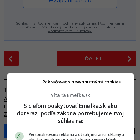
Zaplatiť kartou
Súhlasím s
Podmienkami ochrany súkromia
,
Podmienkami
používania
,
Všeobecnými obchodnými podmienkami
a
Podmienkami TrustPay.
P
ĎALEJ
o
s
t
Pokračovať s nevyhnutnými cookies →
P
TAGY:
a
Víta ťa Emefka.sk
ANIMAL
,
CAMA
,
CIRCUS
,
CIRKUS
,
GROLAR
,
g
S cieľom poskytovať Emefka.sk ako
LIGER
,
MEDVEĎ
,
TIGON
,
WHOLPHIN
,
ZOO
,
i
doteraz, podľa zákona potrebujeme tvoj
ZOOLOGICKÁ ZÁHRADA
,
ZVIERA
n
súhlas na:
a
t
Personalizovaná reklama a obsah, meranie reklamy a
obsahu, prieskum cieľových skupín a vývoj služieb