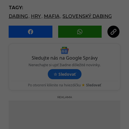
P
TAGY:
a
DABING
,
HRY
,
MAFIA
,
SLOVENSKÝ DABING
g
i
n
a
t
i
Sledujte nás na Google Správy
o
Nenechajte si ujsť žiadne dôležité novinky.
n
☆
Sledovať
★
Po otvorení kliknite na hviezdičku
Sledovať
REKLAMA