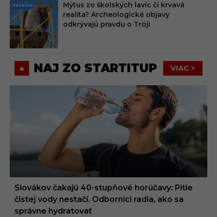
Mýtus zo školských lavíc či krvavá
PRE
realita? Archeologické objavy
MIU
odkrývajú pravdu o Tróji
M
NAJ ZO STARTITUP
VIAC >
Slovákov čakajú 40-stupňové horúčavy: Pitie
čistej vody nestačí. Odborníci radia, ako sa
správne hydratovať