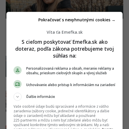
Pokračovať s nevyhnutnými cookies →
Slovenská influencerka čelí ďalšiemu škandálu.
Z cudzích domov si robí fotokútik, majitelia
Víta ťa Emefka.sk
penia a hrozia súdom
S cieľom poskytovať Emefka.sk ako
doteraz, podľa zákona potrebujeme tvoj
05.08.2026
súhlas na:
Horúca kauza Mariána Gáboríka je v
ďalšej fáze. K veci sa netradičným
Personalizovaná reklama a obsah, meranie reklamy a
spôsobom vyjadrila aj jeho manželka
obsahu, prieskum cieľových skupín a vývoj služieb
Ivana
Včera 15:14
Uchovávanie alebo prístup k informáciám na zariadení
„Roz***ali mi auto!“ Exfarmárka po
Ďalšie informácie
videu s Gáboríkom čelí brutálnym
vyhrážkam a útokom
Vaše osobné údaje budú spracúvané a informácie z vášho
zariadenia (súbory cookie, jedinečné identifikátory a ďalšie
údaje o zariadení) môžu byť ukladané a používané
Včera 09:57
225 partnermi a môžu s nimi byť zdieľané alebo môžu byť
využívané konkrétne týmito webovými stránkami. My a naši
„Ukáž, aký máš strih na p****e?“ Kauza