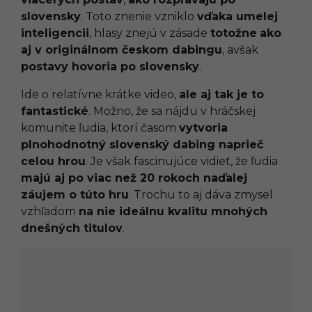
slovensky
. Toto znenie vzniklo
vďaka umelej
inteligencii
, hlasy znejú v zásade
totožne
ako
aj v originálnom českom dabingu
, avšak
postavy hovoria po slovensky
.
Ide o relatívne krátke video,
ale aj tak je to
fantastické
. Možno, že sa nájdu v hráčskej
komunite ľudia, ktorí časom
vytvoria
plnohodnotný slovenský dabing naprieč
celou hrou
. Je však fascinujúce vidieť, že ľudia
majú aj po viac než 20 rokoch
naďalej
záujem
o túto hru
. Trochu to aj dáva zmysel
vzhľadom
na nie ideálnu kvalitu mnohých
dnešných titulov
.