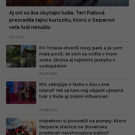
Aj oni sú iba obyčajní ľudia. Teri Pallová
prezradila tajnú kuriozitu, ktorú o Separovi
veľa ľudí netušilo
15.11.2025
Pri Trnave otvorili nový park a ja som
mala pocit, že som sa ocitla v inom
svete. Skrýva aj tajomnú jaskyňu s
vodopádom
06.05.2026
Kto zabojuje o lásku v šou Love
Island? Má sa tam vraj objaviť výrazná
tvár z Ruže aj známi influenceri
29.08.2025
Inšpektori si posvietili na pumpy: Ktoré
čerpacie stanice na Slovensku
predávali nevyhovujúce palivo?