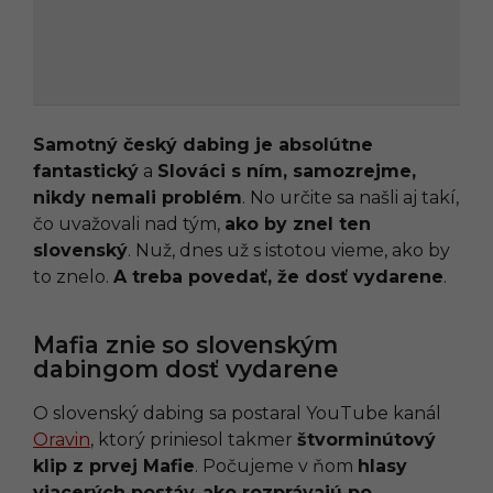
Samotný český dabing je absolútne
fantastický
a
Slováci s ním, samozrejme,
nikdy nemali problém
. No určite sa našli aj takí,
čo uvažovali nad tým,
ako by znel ten
slovenský
. Nuž, dnes už s istotou vieme, ako by
to znelo.
A treba povedať, že dosť vydarene
.
Mafia znie so slovenským
dabingom dosť vydarene
O slovenský dabing sa postaral YouTube kanál
Oravin
, ktorý priniesol takmer
štvorminútový
klip z prvej Mafie
. Počujeme v ňom
hlasy
viacerých postáv
,
ako rozprávajú po