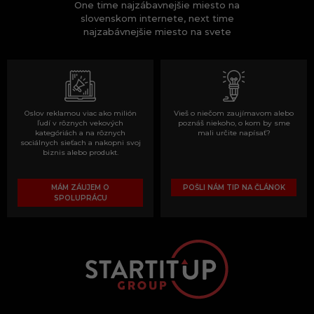
One time najzábavnejšie miesto na
slovenskom internete, next time
najzabávnejšie miesto na svete
Oslov reklamou viac ako milión
Vieš o niečom zaujímavom alebo
ľudí v rôznych vekových
poznáš niekoho, o kom by sme
kategóriách a na rôznych
mali určite napísať?
sociálnych sieťach a nakopni svoj
biznis alebo produkt.
MÁM ZÁUJEM O
POŠLI NÁM TIP NA ČLÁNOK
SPOLUPRÁCU