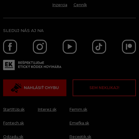
Inzercia
Cenník
SLEDUJ NÁS AJ NA
NAHLÁSIŤ CHYBU
SEM NEKLIKAJ!
StartItUp.sk
Interez.sk
Femm.sk
Fontech.sk
Emefka.sk
Odzadu.sk
Receptik.sk