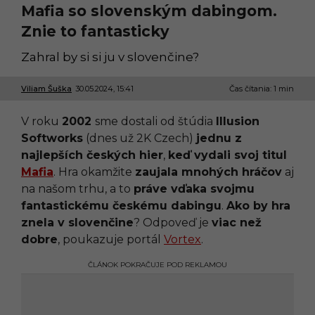
Mafia so slovenským dabingom.
Znie to fantasticky
Zahral by si si ju v slovenčine?
Viliam Šuška
30.05.2024, 15:41
3
Čas čítania: 1 min
0
.
V roku
2002
sme dostali od štúdia
Illusion
0
5
Softworks
(dnes už 2K Czech)
jednu z
.
najlepších českých hier
,
keď vydali svoj titul
2
0
Mafia
. Hra okamžite
zaujala mnohých hráčov
aj
2
na našom trhu, a to
práve vďaka svojmu
4
,
fantastickému českému dabingu
.
Ako by hra
1
znela v slovenčine
? Odpoveď je
viac než
5
:
dobre
, poukazuje portál
Vortex
.
4
1
ČLÁNOK POKRAČUJE POD REKLAMOU