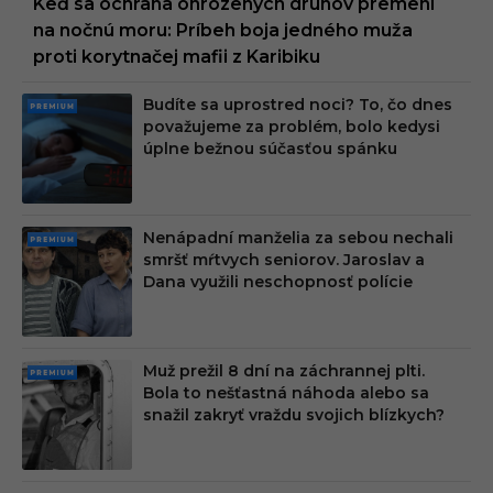
Keď sa ochrana ohrozených druhov premení
na nočnú moru: Príbeh boja jedného muža
proti korytnačej mafii z Karibiku
Budíte sa uprostred noci? To, čo dnes
PRE
považujeme za problém, bolo kedysi
MIU
úplne bežnou súčasťou spánku
M
Nenápadní manželia za sebou nechali
PRE
smršť mŕtvych seniorov. Jaroslav a
MIU
Dana využili neschopnosť polície
M
Muž prežil 8 dní na záchrannej plti.
PRE
Bola to nešťastná náhoda alebo sa
MIU
snažil zakryť vraždu svojich blízkych?
M