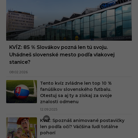
KVÍZ: 85 % Slovákov pozná len tú svoju.
Uhádneš slovenské mesto podľa vlakovej
stanice?
08.02.2026
Tento kvíz zvládne len top 10 %
fanúšikov slovenského futbalu.
Otestuj sa aj ty a získaj za svoje
znalosti odmenu
12.09.2025
KVÍZ: Spoznáš animované postavičky
len podľa očí? Väčšina ľudí totálne
pohorí