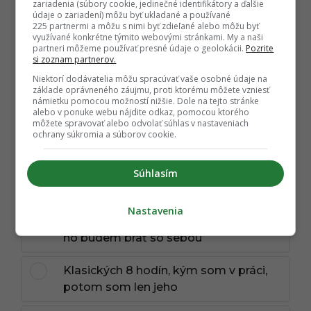
zariadenia (súbory cookie, jedinečné identifikátory a ďalšie
údaje o zariadení) môžu byť ukladané a používané
225 partnermi a môžu s nimi byť zdieľané alebo môžu byť
využívané konkrétne týmito webovými stránkami. My a naši
partneri môžeme používať presné údaje o geolokácii.
Pozrite
si zoznam partnerov.
Niektorí dodávatelia môžu spracúvať vaše osobné údaje na
základe oprávneného záujmu, proti ktorému môžete vzniesť
námietku pomocou možností nižšie. Dole na tejto stránke
alebo v ponuke webu nájdite odkaz, pomocou ktorého
môžete spravovať alebo odvolať súhlas v nastaveniach
ochrany súkromia a súborov cookie.
7
Súhlasím
Koľko hodín denne bude pes
doma sám?
Nastavenia
Takmer vôbec, pracujem z domu alebo
ho budem brať so sebou
Klasických 8 hodín, kým som v práci,
potom som len jeho