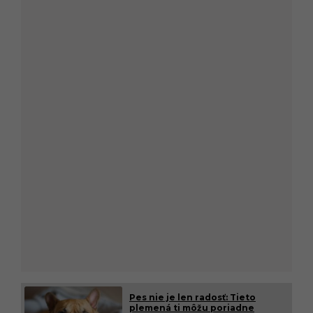
Pes nie je len radosť: Tieto
plemená ti môžu poriadne