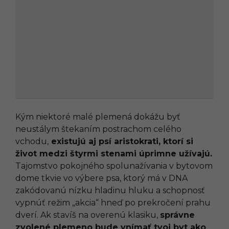
Kým niektoré malé plemená dokážu byť
neustálym štekaním postrachom celého
vchodu,
existujú aj psí aristokrati, ktorí si
život medzi štyrmi stenami úprimne užívajú.
Tajomstvo pokojného spolunažívania v bytovom
dome tkvie vo výbere psa, ktorý má v DNA
zakódovanú nízku hladinu hluku a schopnosť
vypnúť režim „akcia“ hneď po prekročení prahu
dverí. Ak stavíš na overenú klasiku,
správne
zvolené plemeno bude vnímať tvoj byt ako