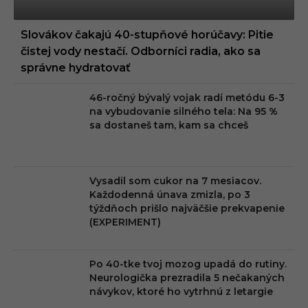
Slovákov čakajú 40-stupňové horúčavy: Pitie
čistej vody nestačí. Odborníci radia, ako sa
správne hydratovať
46-ročný bývalý vojak radí metódu 6-3
na vybudovanie silného tela: Na 95 %
sa dostaneš tam, kam sa chceš
Vysadil som cukor na 7 mesiacov.
Každodenná únava zmizla, po 3
týždňoch prišlo najväčšie prekvapenie
(EXPERIMENT)
Po 40-tke tvoj mozog upadá do rutiny.
Neurologička prezradila 5 nečakaných
návykov, ktoré ho vytrhnú z letargie