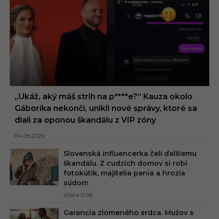
„Ukáž, aký máš strih na p****e?“ Kauza okolo
Gáboríka nekončí, unikli nové správy, ktoré sa
diali za oponou škandálu z VIP zóny
04.08.2026
Slovenská influencerka čelí ďalšiemu
škandálu. Z cudzích domov si robí
fotokútik, majitelia penia a hrozia
súdom
Včera 11:06
Garancia zlomeného srdca. Mužov s