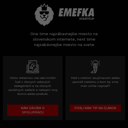
One time najzábavnejšie miesto na
slovenskom internete, next time
najzabávnejšie miesto na svete
Oslov reklamou viac ako milión
Vieš o niečom zaujímavom alebo
ľudí v rôznych vekových
poznáš niekoho, o kom by sme
kategóriách a na rôznych
mali určite napísať?
sociálnych sieťach a nakopni svoj
biznis alebo produkt.
MÁM ZÁUJEM O
POŠLI NÁM TIP NA ČLÁNOK
SPOLUPRÁCU