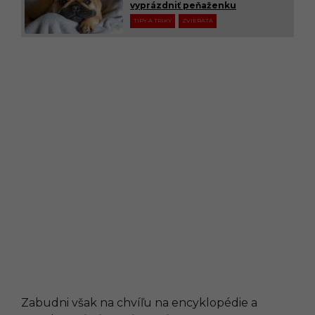
vyprázdniť peňaženku
TIPY A TRIKY
ZVIERATÁ
Zabudni však na chvíľu na encyklopédie a