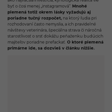
ako najväčšia investícia, kynologická realita vie
byť o čosi menej „instagramová“.
Mnohé
plemená totiž okrem lásky vyžadujú aj
poriadne tučný rozpočet,
na ktorý ľudia pri
rozhodovaní často nemyslia, a ich pravidelné
návštevy veterinára, špeciálna strava či náročná
starostlivosť o srsť dokážu peňaženku budúcich
majiteľov poriadne prefackať.
O ktoré plemená
primárne ide, sa dozvieš v článku nižšie.