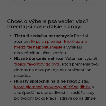
Chceš o výbere psa vedieť viac?
Prečítaj si naše ďalšie články:
Tieto ti sedačku nerozhryzú:
Pozri si
zoznam
10 psích plemien, ktoré patria
medzi tie najposlušnejšie
a vynikajú
neuveriteľnou učenlivosťou.
Hlasné štekanie nehrozí:
Veterinári vybrali
trojicu favoritov do bytu
, ktorí premenia tvoj
domov na oázu pokoja bez sťažností od
susedov.
Huňatý spoločník na dlhé roky:
Zistíš,
ktoré plemená psov zvyknú žiť najdlhšie
a
akú špeciálnu starostlivosť si zaslúžia, aby
po tvojom boku kráčali zdravé čo najdlhšie.