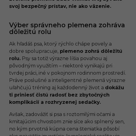
svoj bezpečný prístav, nie ako väzenie.
Výber správneho plemena zohráva
dôležitú rolu
Ak hľadáš psa, ktorý rýchlo chápe povely a
dobre spolupracuje,
plemeno zohrá dôležitú
rolu.
Psy sa totiž výrazne líšia povahou aj
pôvodným využitím – niektoré vynikajú pri
tvrdej práci, iné v pokojnom rodinnom prostredí.
Práve poslušné a inteligentné plemená výrazne
uľahčujú tréning aj každodenný život a
dokážu
ti priniesť čistú radosť bez zbytočných
komplikácií a rozhryzenej sedačky.
Avšak, zadovážiť si psa s roztomilými očami a
kmitajúcim chvostom znie síce ako splnený sen,
no kým prvotná kúpna cena šteniatka pôsobí