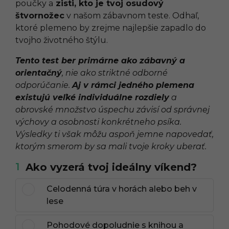
poučky a
zisti, kto je tvoj osudový
štvornožec
v našom zábavnom teste. Odhaľ,
ktoré plemeno by zrejme najlepšie zapadlo do
tvojho životného štýlu.
Tento test ber primárne ako zábavný a
orientačný
, nie ako striktné odborné
odporúčanie.
Aj v rámci jedného plemena
existujú veľké individuálne rozdiely
a
obrovské množstvo úspechu závisí od správnej
výchovy a osobnosti konkrétneho psíka.
Výsledky ti však môžu aspoň jemne napovedať,
ktorým smerom by sa mali tvoje kroky uberať.
1
Ako vyzerá tvoj ideálny víkend?
Celodenná túra v horách alebo beh v
lese
Pohodové dopoludnie s knihou a