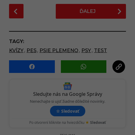
P
ĎALEJ
o
s
t
P
TAGY:
a
KVÍZY
,
PES
,
PSIE PLEMENO
,
PSY
,
TEST
g
i
n
a
t
i
Sledujte nás na Google Správy
o
Nenechajte si ujsť žiadne dôležité novinky.
n
☆
Sledovať
★
Po otvorení kliknite na hviezdičku
Sledovať