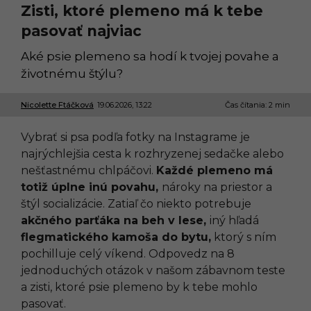
Zisti, ktoré plemeno má k tebe
pasovať najviac
Aké psie plemeno sa hodí k tvojej povahe a
životnému štýlu?
Nicolette Ftáčková
19.06.2026, 13:22
1
Čas čítania: 2 min
9
.
Vybrať si psa podľa fotky na Instagrame je
0
6
najrýchlejšia cesta k rozhryzenej sedačke alebo
.
nešťastnému chlpáčovi.
Každé plemeno má
2
0
totiž úplne inú povahu,
nároky na priestor a
2
štýl socializácie. Zatiaľ čo niekto potrebuje
6
,
akčného parťáka na beh v lese,
iný hľadá
1
flegmatického kamoša do bytu,
ktorý s ním
5
:
pochilluje celý víkend. Odpovedz na 8
4
jednoduchých otázok v našom zábavnom teste
7
a zisti, ktoré psie plemeno by k tebe mohlo
pasovať.