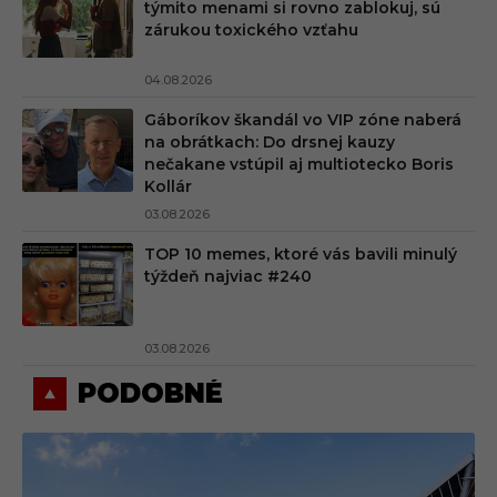
týmito menami si rovno zablokuj, sú
zárukou toxického vzťahu
04.08.2026
Gáboríkov škandál vo VIP zóne naberá
na obrátkach: Do drsnej kauzy
nečakane vstúpil aj multiotecko Boris
Kollár
03.08.2026
TOP 10 memes, ktoré vás bavili minulý
týždeň najviac #240
03.08.2026
PODOBNÉ