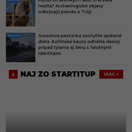
PRE
realita? Archeologické objavy
MIU
odkrývajú pravdu o Tróji
M
Susedova pestúnka zachytila spútané
PRE
dieťa. Kuřimská kauza odhalila desivý
MIU
prípad týrania aj ženu s falošnými
M
identitami
NAJ ZO STARTITUP
VIAC >