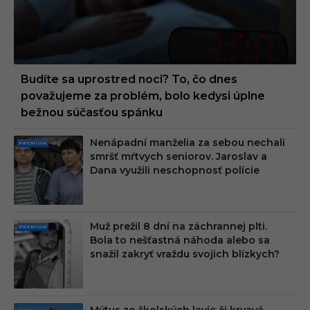
Budíte sa uprostred noci? To, čo dnes
považujeme za problém, bolo kedysi úplne
bežnou súčasťou spánku
Nenápadní manželia za sebou nechali
PRE
smršť mŕtvych seniorov. Jaroslav a
MIU
Dana využili neschopnosť polície
M
Muž prežil 8 dní na záchrannej plti.
PRE
Bola to nešťastná náhoda alebo sa
MIU
snažil zakryť vraždu svojich blízkych?
M
Mýtus zo školských lavíc či krvavá