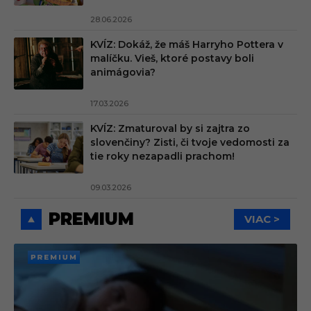
28.06.2026
KVÍZ: Dokáž, že máš Harryho Pottera v
malíčku. Vieš, ktoré postavy boli
animágovia?
17.03.2026
KVÍZ: Zmaturoval by si zajtra zo
slovenčiny? Zisti, či tvoje vedomosti za
tie roky nezapadli prachom!
09.03.2026
PREMIUM
VIAC >
PREMI
UM