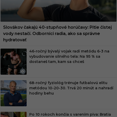
Slovákov čakajú 40-stupňové horúčavy: Pitie čistej
vody nestačí. Odborníci radia, ako sa správne
hydratovať
46-ročný bývalý vojak radí metódu 6-3 na
vybudovanie silného tela: Na 95 % sa
dostaneš tam, kam sa chceš
68-ročný fyziológ trénuje futbalovú elitu
metódou 10-20-30. Trvá 20 minút a nahradí
hodiny behu
Po 10 rokoch končia s varením piva: Bratia