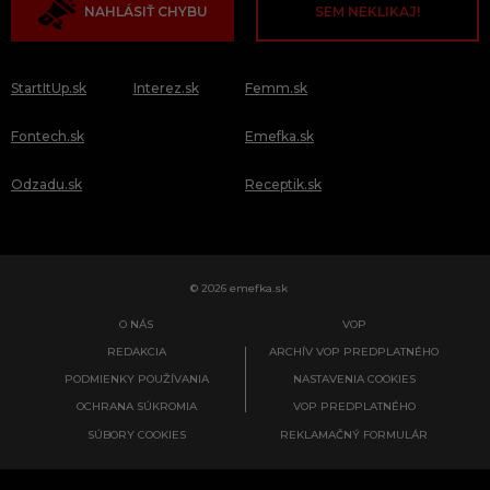
NAHLÁSIŤ CHYBU
SEM NEKLIKAJ!
StartItUp.sk
Interez.sk
Femm.sk
Fontech.sk
Emefka.sk
Odzadu.sk
Receptik.sk
© 2026 emefka.sk
O NÁS
VOP
REDAKCIA
ARCHÍV VOP PREDPLATNÉHO
PODMIENKY POUŽÍVANIA
NASTAVENIA COOKIES
OCHRANA SÚKROMIA
VOP PREDPLATNÉHO
SÚBORY COOKIES
REKLAMAČNÝ FORMULÁR