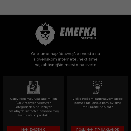
One time najzábavnejšie miesto na
slovenskom internete, next time
najzabávnejšie miesto na svete
Oslov reklamou viac ako milión
Vieš o niečom zaujímavom alebo
ľudí v rôznych vekových
poznáš niekoho, o kom by sme
kategóriách a na rôznych
mali určite napísať?
sociálnych sieťach a nakopni svoj
biznis alebo produkt.
MÁM ZÁUJEM O
POŠLI NÁM TIP NA ČLÁNOK