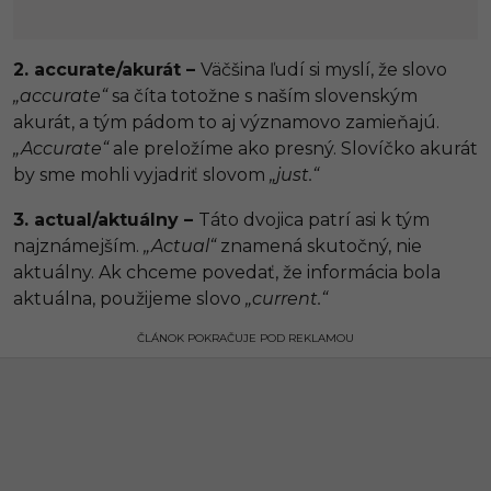
2. accurate/akurát –
Väčšina ľudí si myslí, že slovo
„accurate“
sa číta totožne s naším slovenským
akurát, a tým pádom to aj významovo zamieňajú.
„Accurate“
ale preložíme ako presný. Slovíčko akurát
by sme mohli vyjadriť slovom
„just.“
3. actual/aktuálny –
Táto dvojica patrí asi k tým
najznámejším.
„Actual“
znamená skutočný, nie
aktuálny. Ak chceme povedať, že informácia bola
aktuálna, použijeme slovo
„current.“
ČLÁNOK POKRAČUJE POD REKLAMOU