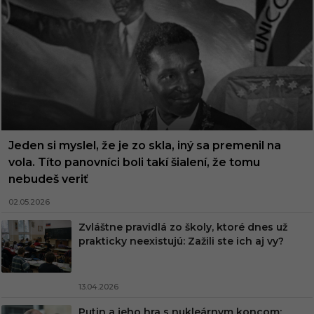
Jeden si myslel, že je zo skla, iný sa premenil na
vola. Títo panovníci boli takí šialení, že tomu
nebudeš veriť
02.05.2026
Zvláštne pravidlá zo školy, ktoré dnes už
prakticky neexistujú: Zažili ste ich aj vy?
13.04.2026
Putin a jeho hra s nukleárnym koncom: