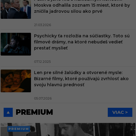
Moskva odhalila zoznam 15 miest, ktoré by
zničila jadrovou silou ako prvé
21.03.2026
Psychicky ťa rozložia na súčiastky. Toto sú
filmové drámy, na ktoré nebudeš vedieť
prestať myslieť
07.12.2025
Len pre silné žalúdky a otvorené mysle:
Bizarné filmy, ktoré používajú zvrhlosť ako
svoju hlavnú prednosť
05.07.2026
PREMIUM
VIAC >
PREMI