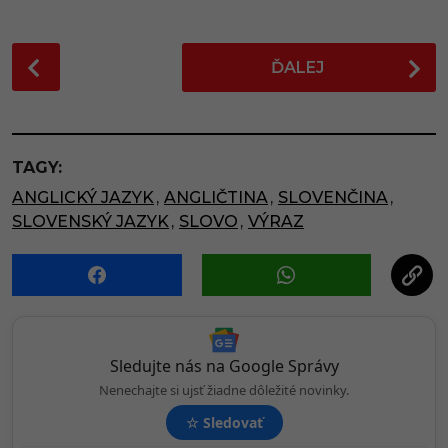
P
ĎALEJ
o
s
t
P
TAGY:
a
ANGLICKÝ JAZYK
,
ANGLIČTINA
,
SLOVENČINA
,
g
SLOVENSKÝ JAZYK
,
SLOVO
,
VÝRAZ
i
n
a
t
i
o
Sledujte nás na Google Správy
n
Nenechajte si ujsť žiadne dôležité novinky.
☆
Sledovať