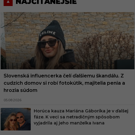
NAJČÍTANEJŠIE
Slovenská influencerka čelí ďalšiemu škandálu. Z
cudzích domov si robí fotokútik, majitelia penia a
hrozia súdom
05.08.2026
Horúca kauza Mariána Gáboríka je v ďalšej
fáze. K veci sa netradičným spôsobom
vyjadrila aj jeho manželka Ivana