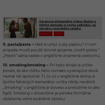
Garancia zlomeného srdca. Mužov s
týmito menami si rovno zablokuj, sú
zárukou toxického vzťahu
KURIOZITY
VZŤAHY
9. pasta/pasta –
Ideš si umyť zuby pastou? V tom
prípade musíš použiť slovné spojenie
„tooth paste.“
„Pasta“
sama osebe v angličtine znamená cestovinu.
10. smoking/smoking –
Pri tejto dvojici si určite
povieš, že ako môžu tieto rovnako vyzerajúce slová
nemať nič spoločné. Tí, čo sú v angličtine doma, si
týchto falošných kamarátov určite nikdy nevšimli.
„Smoking“
v angličtine je sloveso a preložíme to ako
fajčiť. Smoking v slovenčine je pánske formálne
oblečenie veľmi podobné obleku.