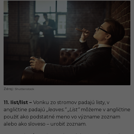
Shutterstock
11. list/list –
Vonku zo stromov padajú listy, v
angličtine padajú
„leaves.“
„List“
môžeme v angličtine
použiť ako podstatné meno vo význame zoznam
alebo ako sloveso – urobiť zoznam.