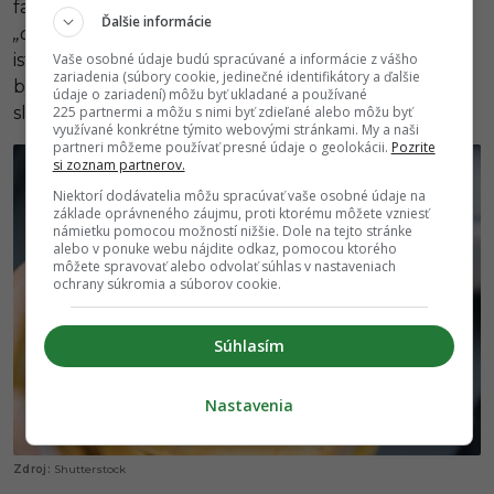
falošný iba v britskej angličtine. V tejto angličtine sú
Ďalšie informácie
„chips“
hranolky, no v americkej verzii znamenajú to
Vaše osobné údaje budú spracúvané a informácie z vášho
isté, čo v slovenčine. Ak by sme chceli povedať v
zariadenia (súbory cookie, jedinečné identifikátory a ďalšie
britskej angličtine čipsy, tak na to majú špeciálne
údaje o zariadení) môžu byť ukladané a používané
225 partnermi a môžu s nimi byť zdieľané alebo môžu byť
slovo
„crisps.“
využívané konkrétne týmito webovými stránkami. My a naši
partneri môžeme používať presné údaje o geolokácii.
Pozrite
si zoznam partnerov.
Niektorí dodávatelia môžu spracúvať vaše osobné údaje na
základe oprávneného záujmu, proti ktorému môžete vzniesť
námietku pomocou možností nižšie. Dole na tejto stránke
alebo v ponuke webu nájdite odkaz, pomocou ktorého
môžete spravovať alebo odvolať súhlas v nastaveniach
ochrany súkromia a súborov cookie.
Súhlasím
Nastavenia
Shutterstock