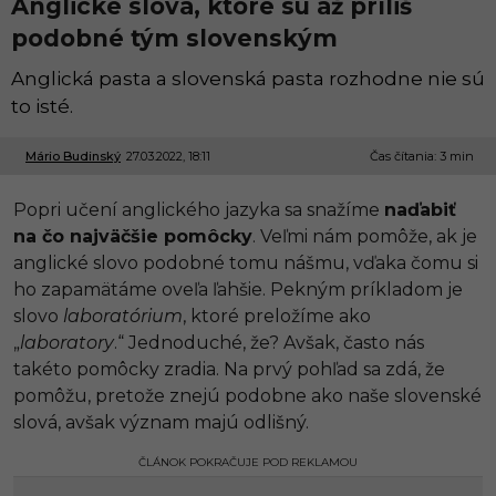
Anglické slová, ktoré sú až príliš
podobné tým slovenským
Anglická pasta a slovenská pasta rozhodne nie sú
to isté.
Mário Budinský
27.03.2022, 18:11
2
Čas čítania: 3 min
7
.
Popri učení anglického jazyka sa snažíme
naďabiť
0
3
na čo najväčšie pomôcky
. Veľmi nám pomôže, ak je
.
anglické slovo podobné tomu nášmu, vďaka čomu si
2
0
ho zapamätáme oveľa ľahšie. Pekným príkladom je
2
slovo
laboratórium
, ktoré preložíme ako
2
,
„
laboratory
.“ Jednoduché, že? Avšak, často nás
1
takéto pomôcky zradia. Na prvý pohľad sa zdá, že
8
:
pomôžu, pretože znejú podobne ako naše slovenské
4
slová, avšak význam majú odlišný.
1
ČLÁNOK POKRAČUJE POD REKLAMOU