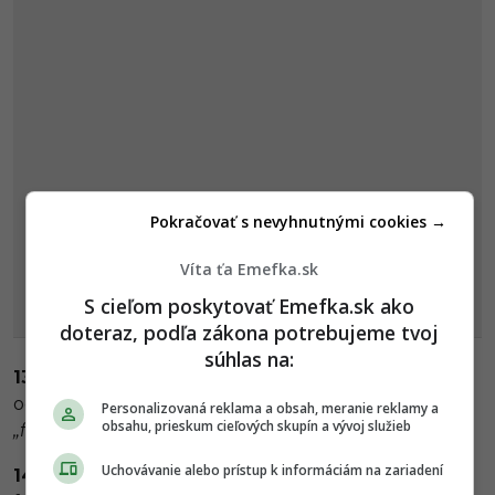
Pokračovať s nevyhnutnými cookies →
Víta ťa Emefka.sk
S cieľom poskytovať Emefka.sk ako
doteraz, podľa zákona potrebujeme tvoj
súhlas na:
13. plot/plot –
Okolo domu máme záhradu a je
oddelená plotom. V angličtine to nie je plot ale
Personalizovaná reklama a obsah, meranie reklamy a
obsahu, prieskum cieľových skupín a vývoj služieb
„fence.“
Anglický
„plot“
je slovenská zápletka.
Uchovávanie alebo prístup k informáciám na zariadení
14. chips/čipsy –
Posledný falošný kamarát je