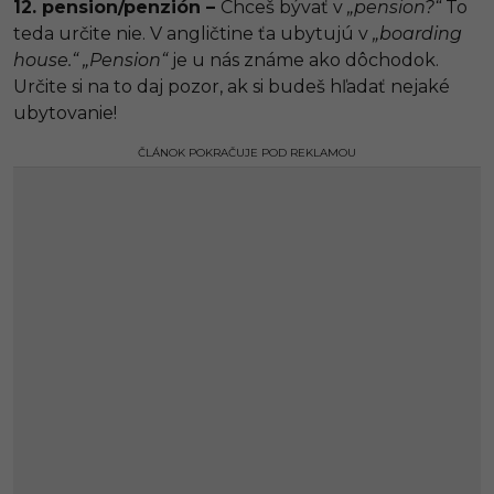
12. pension/penzión –
Chceš bývať v
„pension?“
To
teda určite nie. V angličtine ťa ubytujú v
„boarding
house.“
„Pension“
je u nás známe ako dôchodok.
Určite si na to daj pozor, ak si budeš hľadať nejaké
ubytovanie!
ČLÁNOK POKRAČUJE POD REKLAMOU