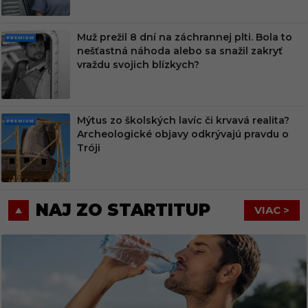
Muž prežil 8 dní na záchrannej plti. Bola to
PRE
nešťastná náhoda alebo sa snažil zakryť
MIU
vraždu svojich blízkych?
M
Mýtus zo školských lavíc či krvavá realita?
PRE
Archeologické objavy odkrývajú pravdu o
MIU
Tróji
M
NAJ ZO STARTITUP
VIAC >