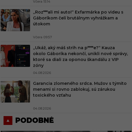
Včera 15:14
„Roz***ali mi auto!“ Exfarmárka po videu s
Gáboríkom čelí brutálnym vyhrážkam a
útokom
Včera 09:57
„Ukáž, aký máš strih na p****e?“ Kauza
okolo Gáboríka nekončí, unikli nové správy,
ktoré sa diali za oponou škandálu z VIP
zóny
04.08.2026
Garancia zlomeného srdca. Mužov s týmito
menami si rovno zablokuj, sú zárukou
toxického vzťahu
04.08.2026
PODOBNÉ