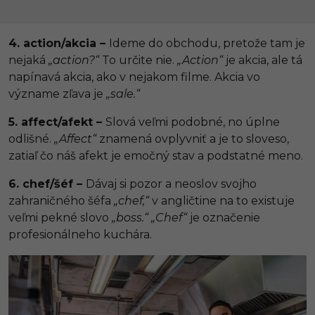
4. action/akcia –
Ideme do obchodu, pretože tam je
nejaká
„action?“
To určite nie.
„Action“
je akcia, ale tá
napínavá akcia, ako v nejakom filme. Akcia vo
význame zľava je
„sale.“
5. affect/afekt –
Slová veľmi podobné, no úplne
odlišné.
„Affect“
znamená ovplyvniť a je to sloveso,
zatiaľ čo náš afekt je emočný stav a podstatné meno.
6. chef/šéf –
Dávaj si pozor a neoslov svojho
zahraničného šéfa
„chef,“
v angličtine na to existuje
veľmi pekné slovo
„boss.“
„Chef“
je označenie
profesionálneho kuchára.