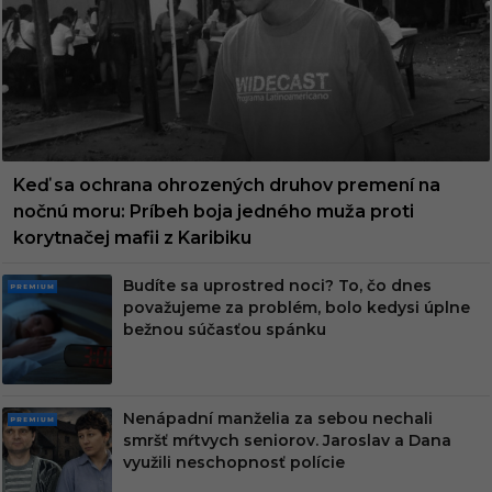
UM
Keď sa ochrana ohrozených druhov premení na
nočnú moru: Príbeh boja jedného muža proti
korytnačej mafii z Karibiku
Budíte sa uprostred noci? To, čo dnes
PRE
považujeme za problém, bolo kedysi úplne
MIU
bežnou súčasťou spánku
M
Nenápadní manželia za sebou nechali
PRE
smršť mŕtvych seniorov. Jaroslav a Dana
MIU
využili neschopnosť polície
M