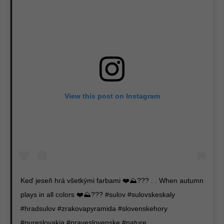
View this post on Instagram
Keď jeseň hrá všetkými farbami ❤️⛰??? . . When autumn
plays in all colors ❤️⛰??? #sulov #sulovskeskaly
#hradsulov #zrakovapyramida #slovenskehory
#pureslovakia #praveslovenske #nature