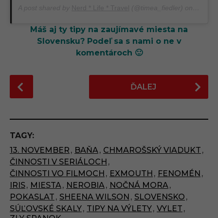
A post shared by
Nerd * Life * Travel
(@timea_fiedler) on
Oct 1,
Máš aj ty tipy na zaujímavé miesta na
Slovensku? Podeľ sa s nami o ne v
komentároch 🙂
P
ĎALEJ
o
s
t
P
TAGY:
a
13. NOVEMBER
,
BAŇA
,
CHMAROŠSKÝ VIADUKT
,
g
ČINNOSTI V SERIÁLOCH
,
i
ČINNOSTI VO FILMOCH
,
EXMOUTH
,
FENOMÉN
,
n
IRIS
,
MIESTA
,
NEROBIA
,
NOČNÁ MORA
,
a
POKASLAT
,
SHEENA WILSON
,
SLOVENSKO
,
t
SÚĽOVSKÉ SKALY
,
TIPY NA VÝLETY
,
VYLET
,