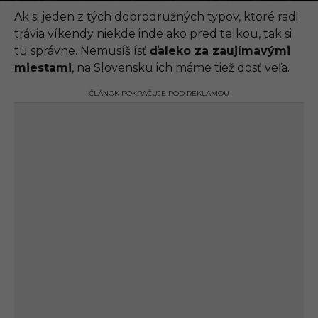
.
0
Ak si jeden z tých dobrodružných typov, ktoré radi
9
trávia víkendy niekde inde ako pred telkou, tak si
.
2
tu správne. Nemusíš ísť
ďaleko za zaujímavými
0
miestami
, na Slovensku ich máme tiež dosť veľa.
2
1
,
ČLÁNOK POKRAČUJE POD REKLAMOU
1
5
:
5
9