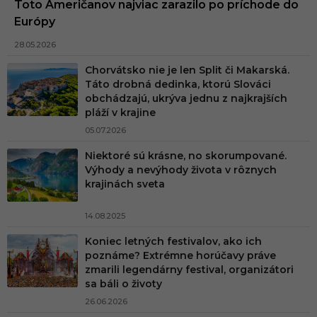
Toto Američanov najviac zarazilo po príchode do
Európy
28.05.2026
Chorvátsko nie je len Split či Makarská.
Táto drobná dedinka, ktorú Slováci
obchádzajú, ukrýva jednu z najkrajších
pláží v krajine
05.07.2026
Niektoré sú krásne, no skorumpované.
Výhody a nevýhody života v rôznych
krajinách sveta
14.08.2025
Koniec letných festivalov, ako ich
poznáme? Extrémne horúčavy práve
zmarili legendárny festival, organizátori
sa báli o životy
26.06.2026