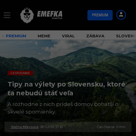
PREMIUM
PREMIUM
MEME
VIRAL
ZÁBAVA
SLOVEN
CESTOVANIE
Tipy na výlety po Slovensku, ktoré
ťa nebudú stáť veľa
A rozhodne z nich prídeš domov bohatší o
skvelé spomienky.
Slečna Mikysová
08.11.2019, 21:30
3
Čas čítania: 3 min
0