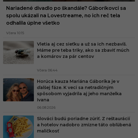
Nariadené divadlo po škandále? Gáboríkovci sa
spolu ukázali na Lovestreame, no ich reč tela
odhalila úplne všetko
Včera 10:15
Vletia aj cez sieťku a už sa ich nezbavíš.
Máme pre teba triky, ako sa zbaviť múch
a komárov za pár centov
Včera 06:44
Horúca kauza Mariána Gáboríka je v
ďalšej fáze. K veci sa netradičným
spôsobom vyjadrila aj jeho manželka
Ivana
06.08.2026
Slováci budú poriadne zúriť. Z reštaurácií
a hotelov nadobro zmizne táto obľúbená
maličkosť