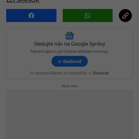
i
ZLY SPANOK
o
n
Sledujte nás na Google Správy
Nenechajte si ujsť žiadne dôležité novinky.
☆
Sledovať
★
Po otvorení kliknite na hviezdičku
Sledovať
REKLAMA