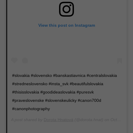
View this post on Instagram
#slovakia #slovensko #banskastiavnica #centralslovakia
#stredneslovensko #insta_svk #beautifulslovakia
#thisisslovakia #goodideaslovakia #puresvk
#praveslovenske #slovenskeulicky #canon700d
#canonphotography
A post shared by
Dorota Hnatová
(@dorota.hnat) on
Oct 18, 2019 at 12:26am PDT