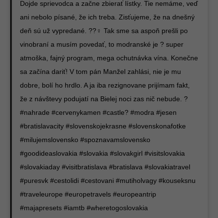
Dojde sprievodca a začne zbierať lístky. Tie nemáme, veď
ani nebolo písané, že ich treba. Zisťujeme, že na dnešný
deň sú už vypredané. ??‍♀️ Tak sme sa aspoň prešli po
vinobraní a musím povedať, to modranské je ? super
atmoška, fajný program, mega ochutnávka vína. Konečne
sa začína dariť! V tom pán Manžel zahlási, nie je mu
dobre, bolí ho hrdlo. A ja iba rezignovane prijímam fakt,
že z návštevy podujatí na Bielej noci zas nič nebude. ?
#nahrade #cervenykamen #castle? #modra #jesen
#bratislavacity #slovenskojekrasne #slovenskonafotke
#milujemslovensko #spoznavamslovensko
#goodideaslovakia #slovakia #slovakgirl #visitslovakia
#slovakiaday #visitbratislava #bratislava #slovakiatravel
#puresvk #cestolidi #cestovani #mutiholvagy #kouseksnu
#traveleurope #europetravels #europeantrip
#majapresets #iamtb #wheretogoslovakia