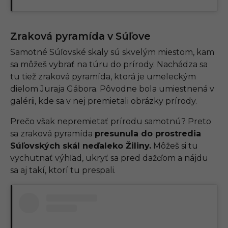
Zraková pyramída v Súľove
Samotné Súľovské skaly sú skvelým miestom, kam
sa môžeš vybrať na túru do prírody. Nachádza sa
tu tiež zraková pyramída, ktorá je umeleckým
dielom Juraja Gábora. Pôvodne bola umiestnená v
galérii, kde sa v nej premietali obrázky prírody.
Prečo však nepremietať prírodu samotnú? Preto
sa zraková pyramída
presunula do prostredia
Súľovských skál neďaleko Žiliny.
Môžeš si tu
vychutnať výhľad, ukryť sa pred dažďom a nájdu
sa aj takí, ktorí tu prespali.