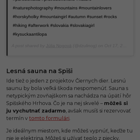
#naturephotography #mountains #mountainlovers
#horskyholky #mountaingirl #autumn #sunset #rocks
#hiking #afterwork #slovakia #slovakiagirl
#kysuckaantilopa
A post shared by
Júlia Nogová
(@dzulinog) on
Oct 17, 2019 at 9:25am PDT
Lesná sauna na Spiši
Ide tiež o jeden z projektov Čiernych dier. Lesnú
saunu by bola veľká škoda nespomenúť. Sauna s
netypickým zovňajškom sa nachádza na úpätí hôr
Spišského Hrhova. Čo je na nej skvelé –
môžeš si
ju vychutnať zadarmo
, avšak musíš si rezervovať
termín v
tomto formulári
.
Je ideálnym miestom, kde môžeš vypnúť, keďže tu
nie je elektrina. Môžeš si užívať teplo z piecky,