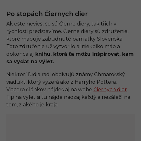
Po stopách Čiernych dier
Ak ešte nevieš, čo sú Čierne diery, tak ti ich v
rýchlosti predstavíme. Čierne diery sú združenie,
ktoré mapuje zabudnuté pamiatky Slovenska.
Toto združenie už vytvorilo aj niekoľko máp a
dokonca aj
knihu, ktorá ťa môžu inšpirovať, kam
sa vydať na výlet.
Niektorí ľudia radi obdivujú známy Chmarošský
viadukt, ktorý vyzerá ako z Harryho Pottera.
Viacero článkov nájdeš aj na webe
Čiernych dier
.
Tip na výlet si tu nájde naozaj každý a nezáleží na
tom, z akého je kraja.