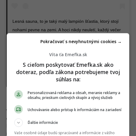
Lesná sauna, to je taký malý lampión šťastia, ktorý stojí
nohami pevne na zemi. A hoci nikdy neuletí, každý večer
môže zažiariť. Aj vďaka vám ??? #lesnasauna
Pokračovať s nevyhnutnými cookies →
#spisskyhrhov #lampionstastia
Víta ťa Emefka.sk
A post shared by
Lesná sauna
(@lesnasauna) on
Oct 9, 2019 at 8:12am PDT
S cieľom poskytovať Emefka.sk ako
doteraz, podľa zákona potrebujeme tvoj
súhlas na:
Personalizovaná reklama a obsah, meranie reklamy a
obsahu, prieskum cieľových skupín a vývoj služieb
Dunajské mlyny na Žitnom ostrove
Uchovávanie alebo prístup k informáciám na zariadení
V prípade, že sa nachádzaš v Bratislave alebo v jej
okolí, toto je jedným z ideálnych miest pre teba.
Ďalšie informácie
Dunajské mlyny na Žitnom ostrove majú akési čaro
Vaše osobné údaje budú spracúvané a informácie z vášho
a máš pocit, akoby si cestoval v čase.