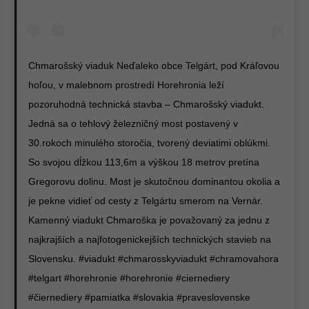
Chmarošský viaduk Neďaleko obce Telgárt, pod Kráľovou
hoľou, v malebnom prostredí Horehronia leží
pozoruhodná technická stavba – Chmarošský viadukt.
Jedná sa o tehlový železničný most postavený v
30.rokoch minulého storočia, tvorený deviatimi oblúkmi.
So svojou dĺžkou 113,6m a výškou 18 metrov pretína
Gregorovu dolinu. Most je skutočnou dominantou okolia a
je pekne vidieť od cesty z Telgártu smerom na Vernár.
Kamenný viadukt Chmaroška je považovaný za jednu z
najkrajších a najfotogenickejších technických stavieb na
Slovensku. #viadukt #chmarosskyviadukt #chramovahora
#telgart #horehronie #horehronie #ciernediery
#čiernediery #pamiatka #slovakia #praveslovenske