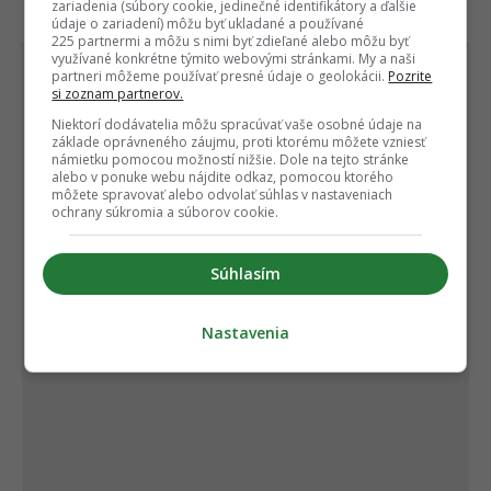
zariadenia (súbory cookie, jedinečné identifikátory a ďalšie
údaje o zariadení) môžu byť ukladané a používané
ČLÁNOK POKRAČUJE POD REKLAMOU
225 partnermi a môžu s nimi byť zdieľané alebo môžu byť
využívané konkrétne týmito webovými stránkami. My a naši
partneri môžeme používať presné údaje o geolokácii.
Pozrite
si zoznam partnerov.
Niektorí dodávatelia môžu spracúvať vaše osobné údaje na
základe oprávneného záujmu, proti ktorému môžete vzniesť
námietku pomocou možností nižšie. Dole na tejto stránke
alebo v ponuke webu nájdite odkaz, pomocou ktorého
môžete spravovať alebo odvolať súhlas v nastaveniach
ochrany súkromia a súborov cookie.
Súhlasím
Nastavenia