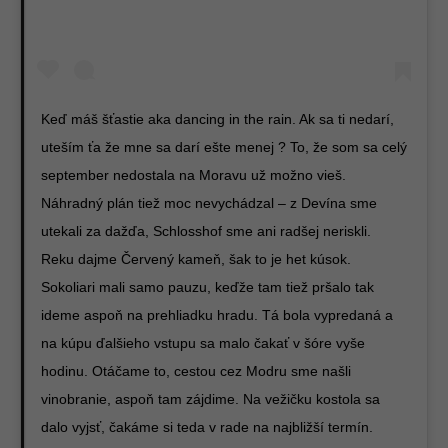
Keď máš šťastie aka dancing in the rain. Ak sa ti nedarí,
uteším ťa že mne sa darí ešte menej ? To, že som sa celý
september nedostala na Moravu už možno vieš.
Náhradný plán tiež moc nevychádzal – z Devína sme
utekali za dažďa, Schlosshof sme ani radšej neriskli.
Reku dajme Červený kameň, šak to je het kúsok.
Sokoliari mali samo pauzu, keďže tam tiež pršalo tak
ideme aspoň na prehliadku hradu. Tá bola vypredaná a
na kúpu ďalšieho vstupu sa malo čakať v šóre vyše
hodinu. Otáčame to, cestou cez Modru sme našli
vinobranie, aspoň tam zájdime. Na vežičku kostola sa
dalo vyjsť, čakáme si teda v rade na najbližší termín.