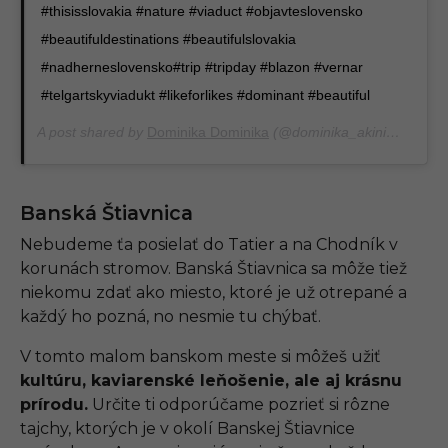
#thisisslovakia #nature #viaduct #objavteslovensko
#beautifuldestinations #beautifulslovakia
#nadherneslovensko#trip #tripday #blazon #vernar
#telgartskyviadukt #likeforlikes #dominant #beautiful
A post shared by
Dominika Dominika
(@dominika_akinimod) on
Banská Štiavnica
Nebudeme ťa posielať do Tatier a na Chodník v
korunách stromov. Banská Štiavnica sa môže tiež
niekomu zdať ako miesto, ktoré je už otrepané a
každý ho pozná, no nesmie tu chýbať.
V tomto malom banskom meste si môžeš užiť
kultúru, kaviarenské leňošenie, ale aj krásnu
prírodu.
Určite ti odporúčame pozrieť si rôzne
tajchy, ktorých je v okolí Banskej Štiavnice