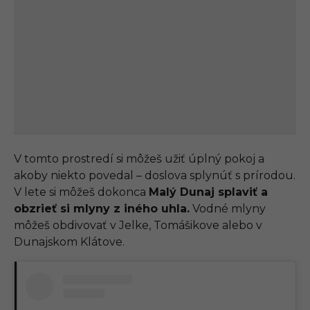
V tomto prostredí si môžeš užiť úplný pokoj a
akoby niekto povedal – doslova splynúť s prírodou.
V lete si môžeš dokonca
Malý Dunaj splaviť a
obzrieť si mlyny z iného uhla.
Vodné mlyny
môžeš obdivovať v Jelke, Tomášikove alebo v
Dunajskom Klátove.