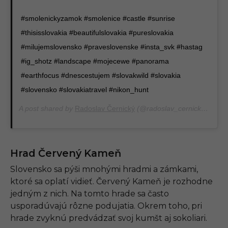
#smolenickyzamok #smolenice #castle #sunrise
#thisisslovakia #beautifulslovakia #pureslovakia
#milujemslovensko #praveslovenske #insta_svk #hastag
#ig_shotz #landscape #mojecewe #panorama
#earthfocus #dnescestujem #slovakwild #slovakia
#slovensko #slovakiatravel #nikon_hunt
A post shared by
Radoslav Černický
(@radoslav_cernicky_photo) on
Hrad Červený Kameň
Slovensko sa pýši mnohými hradmi a zámkami,
ktoré sa oplatí vidieť. Červený Kameň je rozhodne
jedným z nich. Na tomto hrade sa často
usporadúvajú rôzne podujatia. Okrem toho, pri
hrade zvyknú predvádzať svoj kumšt aj sokoliari.