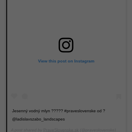
View this post on Instagram
Jesenný vodný mlyn ????? #praveslovenske od ?
@ladislavszabo_landscapes
A post shared by
PraveSlovenske.sk
(@praveslovenske) on
Nov 