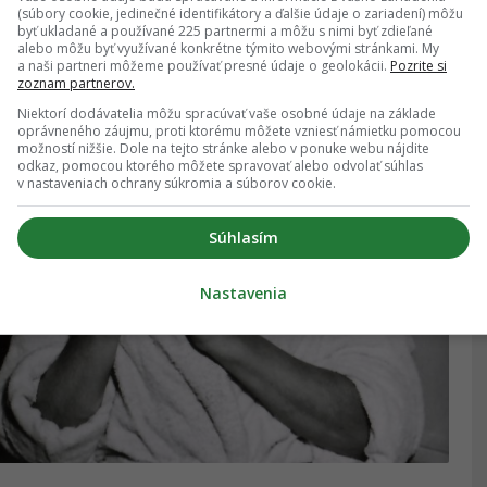
(súbory cookie, jedinečné identifikátory a ďalšie údaje o zariadení) môžu
byť ukladané a používané 225 partnermi a môžu s nimi byť zdieľané
alebo môžu byť využívané konkrétne týmito webovými stránkami. My
a naši partneri môžeme používať presné údaje o geolokácii.
Pozrite si
zoznam partnerov.
Niektorí dodávatelia môžu spracúvať vaše osobné údaje na základe
oprávneného záujmu, proti ktorému môžete vzniesť námietku pomocou
možností nižšie. Dole na tejto stránke alebo v ponuke webu nájdite
odkaz, pomocou ktorého môžete spravovať alebo odvolať súhlas
v nastaveniach ochrany súkromia a súborov cookie.
Súhlasím
Nastavenia