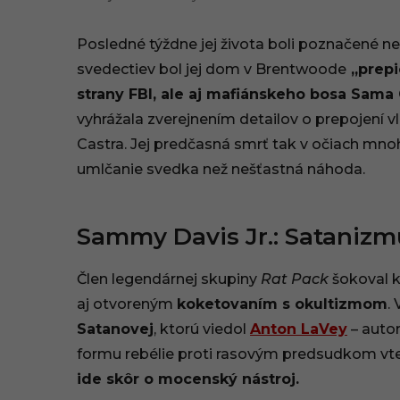
Posledné týždne jej života boli poznačené 
svedectiev bol jej dom v Brentwoode
„prepi
strany FBI, ale aj mafiánskeho bosa Sama
vyhrážala zverejnením detailov o prepojení 
Castra. Jej predčasná smrť tak v očiach mno
umlčanie svedka než nešťastná náhoda.
Sammy Davis Jr.: Satanizm
Člen legendárnej skupiny
Rat Pack
šokoval k
aj otvoreným
koketovaním s okultizmom
.
Satanovej
, ktorú viedol
Anton LaVey
– autor
formu rebélie proti rasovým predsudkom vte
ide skôr o mocenský nástroj.