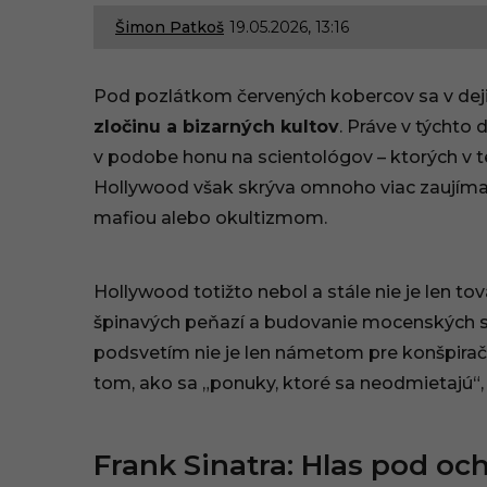
Šimon Patkoš
19.05.2026, 13:16
1
9
Pod pozlátkom červených kobercov sa v deji
.
zločinu a bizarných kultov
. Práve v týchto 
v podobe honu na scientológov – ktorých v t
0
Hollywood však skrýva omnoho viac zaujímav
5
mafiou alebo okultizmom.
.
2
Hollywood totižto nebol a stále nie je len t
špinavých peňazí a budovanie mocenských si
0
podsvetím nie je len námetom pre konšpirač
2
tom, ako sa „ponuky, ktoré sa neodmietajú“, 
6
Frank Sinatra: Hlas pod oc
,