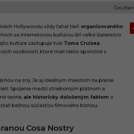
Čas čítani
nách Hollywoodu vždy ťahal tieň
organizovaného
dňoch sa internetovou kultúrou šíri veľké šialenstvo
ejto kultúre zastupuje tvár
Toma Cruisea
.
ých osobností, ktoré mali niečo spoločné s
ovárňou na sny. Je aj ideálnym miestom na pranie
etí. Spojenie medzi strieborným plátnom a
né teórie,
ale historicky doloženým faktom
o
stali bežnou súčasťou filmového biznisu.
hranou Cosa Nostry