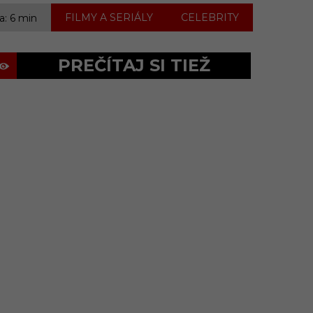
,
FILMY A SERIÁLY
CELEBRITY
a: 6 min
PREČÍTAJ SI TIEŽ