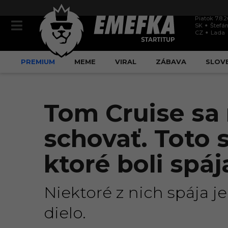
Piatok 7.8.
SK
Štefán
CZ
Lada
PREMIUM
MEME
VIRAL
ZÁBAVA
SLOV
Tom Cruise sa 
schovať. Toto
ktoré boli spá
Niektoré z nich spája 
dielo.