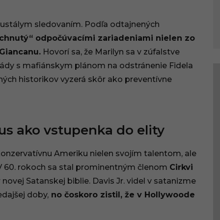
neustálym sledovaním. Podľa odtajnených
chnutý“ odpočúvacími zariadeniami nielen zo
 Giancanu.
Hovorí sa, že Marilyn sa v zúfalstve
vlády s mafiánskym plánom na odstránenie Fidela
hých historikov vyzerá skôr ako preventívne
us ako vstupenka do elity
onzervatívnu Ameriku nielen svojím talentom, ale
 V 60. rokoch sa stal prominentným členom
Cirkvi
 novej Satanskej biblie. Davis Jr. videl v satanizme
dajšej doby,
no čoskoro zistil, že v Hollywoode