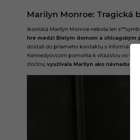
Marilyn Monroe: Tragická b
Ikonická Marilyn Monroe nebola len s**sym
hre medzi Bielym domom a chicagským 
dostali do priameho kontaktu s informáciami,
Kennedyovcom pomohla k víťazstvu vo voľbác
zločinu,
využívala Marilyn ako návnadu na 