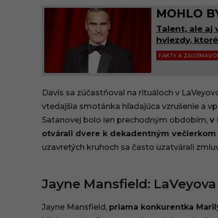
MOHLO BY
Talent, ale a
hviezdy, ktor
FAKTY A ZAUJÍMAVO
Davis sa zúčastňoval na rituáloch v LaVeyo
vtedajšia smotánka hľadajúca vzrušenie a vplyv
Satanovej bolo len prechodným obdobím,
v
otvárali dvere k dekadentným večierkom
uzavretých kruhoch sa často uzatvárali zmlu
Jayne Mansfield: LaVeyova 
Jayne Mansfield,
priama konkurentka Mari