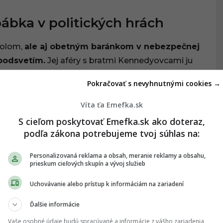
ábka v politických hrách
bolom,
ale aj obetným baránkom v nebezpečnej
podsvetím.
Jej aféry s bratmi Kennedyovcami ju
 ktoré mali ostať utajené. Mafia, ktorá
Pokračovať s nevyhnutnými cookies →
h a neskôr sa cítila zradená ich bojom proti
kompromitáciu vplyvných politikov.
Víta ťa Emefka.sk
S cieľom poskytovať Emefka.sk ako doteraz,
podľa zákona potrebujeme tvoj súhlas na:
Personalizovaná reklama a obsah, meranie reklamy a obsahu,
prieskum cieľových skupín a vývoj služieb
Uchovávanie alebo prístup k informáciám na zariadení
Ďalšie informácie
Vaše osobné údaje budú spracúvané a informácie z vášho zariadenia