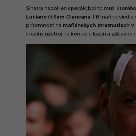
1
Sinatra nebol len spevák; bol to muž, ktoré
Luciano
či
Sam Giancana
. FBI naňho viedla
3
prítomnosť na
mafiánskych stretnutiach v
:
ideálny nástroj na kontrolu kasín a zábavného
1
6