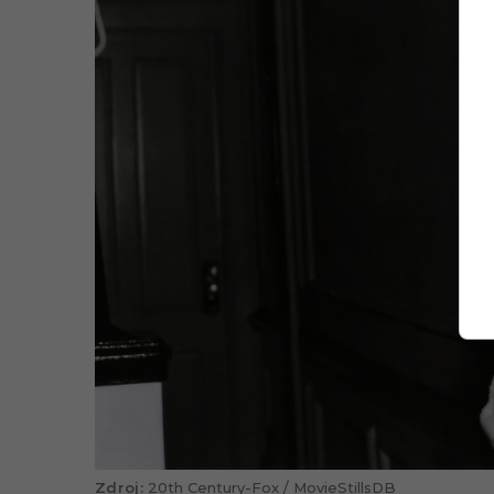
20th Century-Fox / MovieStillsDB