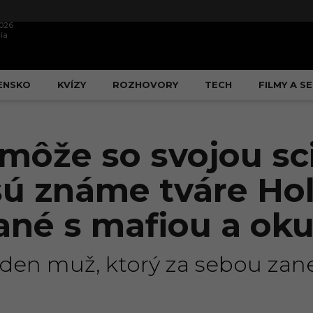
2026
ia
ENSKO
KVÍZY
ROZHOVORY
TECH
FILMY A SE
môže so svojou sc
 sú známe tváre Ho
jané s mafiou a o
jeden muž, ktorý za sebou zan