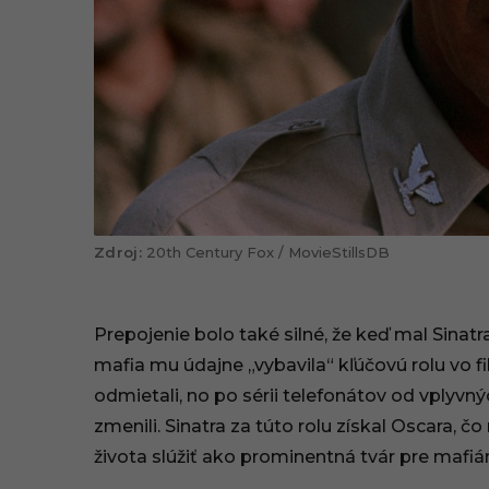
20th Century Fox / MovieStillsDB
Prepojenie bolo také silné, že keď mal Sinat
mafia mu údajne „vybavila“ kľúčovú rolu vo 
odmietali, no po sérii telefonátov od vplyv
zmenili. Sinatra za túto rolu získal Oscara, 
života slúžiť ako prominentná tvár pre mafiá