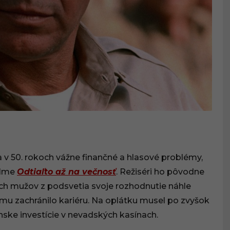
ra v 50. rokoch vážne finančné a hlasové problémy,
filme
Odtiaľto až na večnosť
. Režiséri ho pôvodne
ných mužov z podsvetia svoje rozhodnutie náhle
čo mu zachránilo kariéru. Na oplátku musel po zvyšok
nske investície v nevadských kasínach.