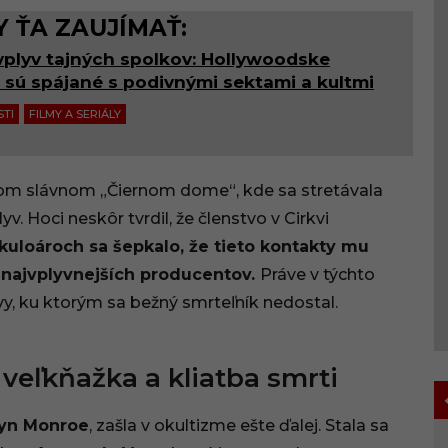
 ŤA ZAUJÍMAŤ:
j vplyv tajných spolkov: Hollywoodske
é sú spájané s podivnými sektami a kultmi
STI
FILMY A SERIÁLY
vom slávnom „Čiernom dome“, kde sa stretávala
. Hoci neskôr tvrdil, že členstvo v Cirkvi
 kuloároch sa šepkalo, že tieto kontakty mu
 najvplyvnejších producentov.
Práve v týchto
vy, ku ktorým sa bežný smrteľník nedostal.
veľkňažka a kliatba smrti
lyn Monroe
, zašla v okultizme ešte ďalej. Stala sa