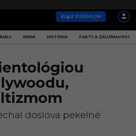
Kúpiť PREMIUM
RIÁLY
KRIMI
HISTÓRIA
FAKTY A ZAUJÍMAVOSTI
ientológiou
llywoodu,
kultizmom
echal doslova pekelné