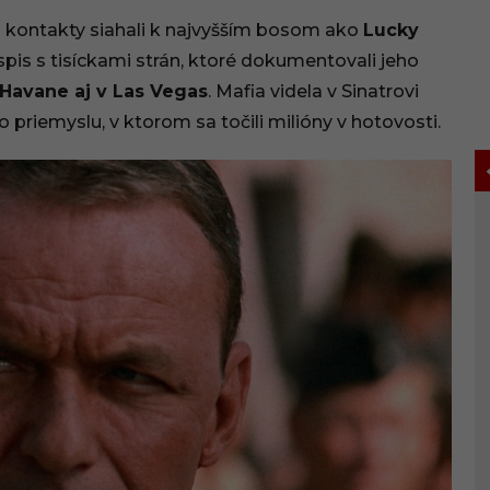
ho kontakty siahali k najvyšším bosom ako
Lucky
 spis s tisíckami strán, ktoré dokumentovali jeho
 Havane aj v Las Vegas
. Mafia videla v Sinatrovi
 priemyslu, v ktorom sa točili milióny v hotovosti.