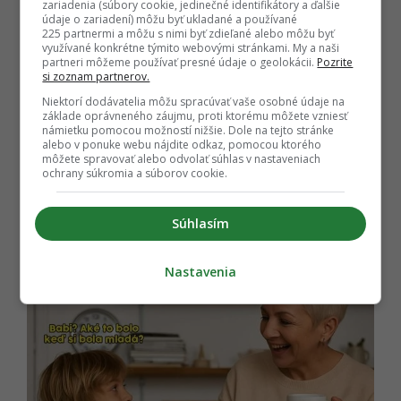
zariadenia (súbory cookie, jedinečné identifikátory a ďalšie
údaje o zariadení) môžu byť ukladané a používané
225 partnermi a môžu s nimi byť zdieľané alebo môžu byť
využívané konkrétne týmito webovými stránkami. My a naši
partneri môžeme používať presné údaje o geolokácii.
Pozrite
si zoznam partnerov.
Niektorí dodávatelia môžu spracúvať vaše osobné údaje na
EMEFKA
základe oprávneného záujmu, proti ktorému môžete vzniesť
námietku pomocou možností nižšie. Dole na tejto stránke
alebo v ponuke webu nájdite odkaz, pomocou ktorého
2. Je to roztomilé, keď starí ľudia
môžete spravovať alebo odvolať súhlas v nastaveniach
používajú výrazy z čias keď boli mladí
ochrany súkromia a súborov cookie.
Súhlasím
Nastavenia