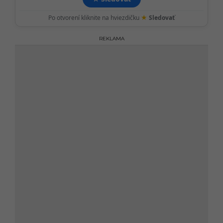
★
Po otvorení kliknite na hviezdičku
Sledovať
REKLAMA