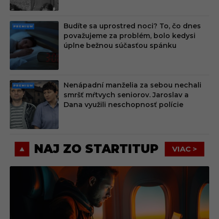
Budíte sa uprostred noci? To, čo dnes
PRE
považujeme za problém, bolo kedysi
MIU
úplne bežnou súčasťou spánku
M
Nenápadní manželia za sebou nechali
PRE
smršť mŕtvych seniorov. Jaroslav a
MIU
Dana využili neschopnosť polície
M
NAJ ZO STARTITUP
VIAC >