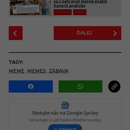
sa v zahraničí márne snažili
hovoriť anglicky
SLOVENSKO
ZÁBAVA
P
ĎALEJ
o
s
t
P
TAGY:
a
MEME
,
MEMES
,
ZÁBAVA
g
i
n
a
t
i
Sledujte nás na Google Správy
o
Nenechajte si ujsť žiadne dôležité novinky.
n
☆
Sledovať