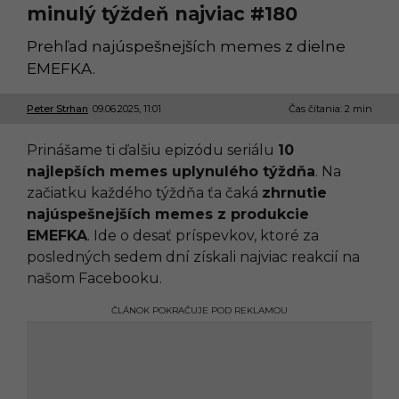
minulý týždeň najviac #180
Prehľad najúspešnejších memes z dielne
EMEFKA.
Peter Strhan
09.06.2025, 11:01
0
Čas čítania: 2 min
9
.
Prinášame ti ďalšiu epizódu seriálu
10
0
6
najlepších memes uplynulého týždňa
. Na
.
začiatku každého týždňa ťa čaká
zhrnutie
2
0
najúspešnejších memes z produkcie
2
EMEFKA
. Ide o desať príspevkov, ktoré za
5
,
posledných sedem dní získali najviac reakcií na
1
našom Facebooku.
1
:
3
ČLÁNOK POKRAČUJE POD REKLAMOU
3