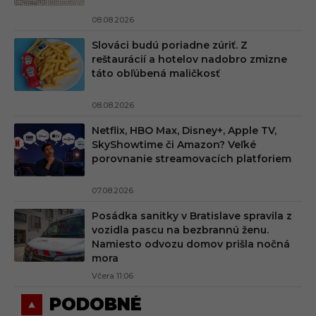
08.08.2026
Slováci budú poriadne zúriť. Z
reštaurácií a hotelov nadobro zmizne
táto obľúbená maličkosť
08.08.2026
Netflix, HBO Max, Disney+, Apple TV,
SkyShowtime či Amazon? Veľké
porovnanie streamovacích platforiem
07.08.2026
Posádka sanitky v Bratislave spravila z
vozidla pascu na bezbrannú ženu.
Namiesto odvozu domov prišla nočná
mora
Včera 11:06
PODOBNÉ