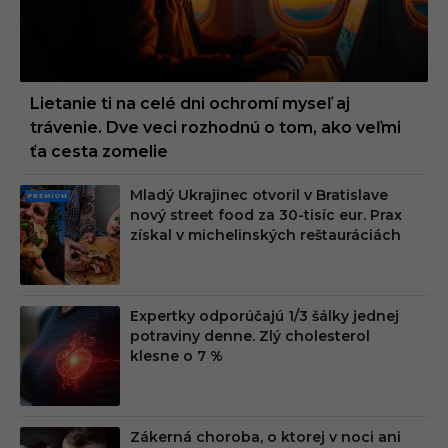
Lietanie ti na celé dni ochromí myseľ aj
trávenie. Dve veci rozhodnú o tom, ako veľmi
ťa cesta zomelie
Mladý Ukrajinec otvoril v Bratislave
PRE
nový street food za 30-tisíc eur. Prax
MIU
získal v michelinských reštauráciách
M
Expertky odporúčajú 1/3 šálky jednej
potraviny denne. Zlý cholesterol
klesne o 7 %
Zákerná choroba, o ktorej v noci ani