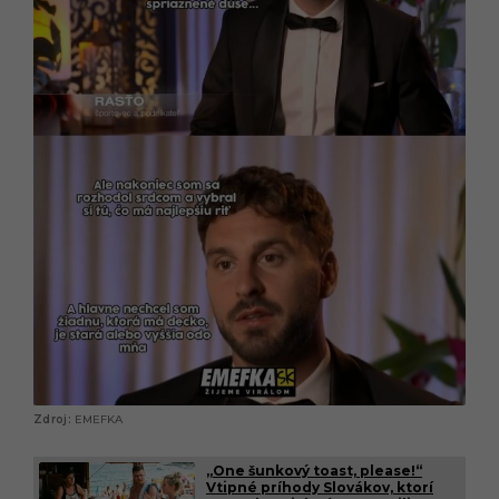
EMEFKA
„One šunkový toast, please!“
Vtipné príhody Slovákov, ktorí