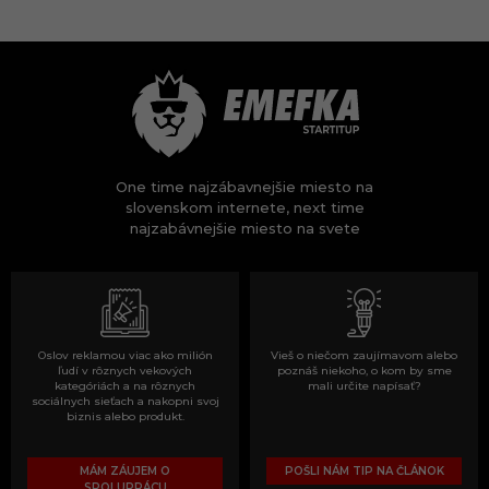
One time najzábavnejšie miesto na
slovenskom internete, next time
najzabávnejšie miesto na svete
Oslov reklamou viac ako milión
Vieš o niečom zaujímavom alebo
ľudí v rôznych vekových
poznáš niekoho, o kom by sme
kategóriách a na rôznych
mali určite napísať?
sociálnych sieťach a nakopni svoj
biznis alebo produkt.
MÁM ZÁUJEM O
POŠLI NÁM TIP NA ČLÁNOK
SPOLUPRÁCU