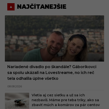
NAJČÍTANEJŠIE
Nariadené divadlo po škandále? Gáboríkovci
sa spolu ukázali na Lovestreame, no ich reč
tela odhalila úplne všetko
08.08.2026
Vletia aj cez sieťku a už sa ich
nezbavíš. Máme pre teba triky, ako sa
zbaviť múch a komárov za pár centov