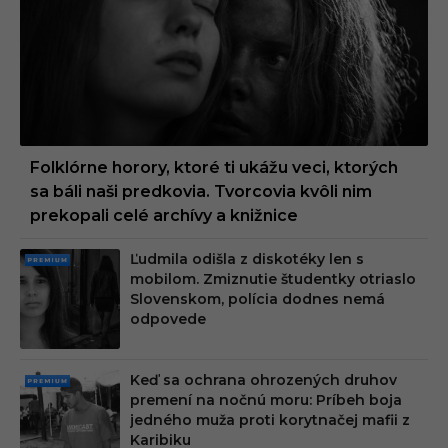
UM
Folklórne horory, ktoré ti ukážu veci, ktorých
sa báli naši predkovia. Tvorcovia kvôli nim
prekopali celé archívy a knižnice
Ľudmila odišla z diskotéky len s
PRE
mobilom. Zmiznutie študentky otriaslo
MIU
Slovenskom, polícia dodnes nemá
M
odpovede
Keď sa ochrana ohrozených druhov
PRE
premení na nočnú moru: Príbeh boja
MIU
jedného muža proti korytnačej mafii z
M
Karibiku