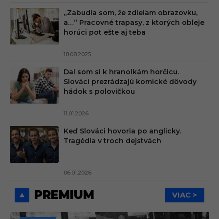
„Zabudla som, že zdieľam obrazovku,
a…“ Pracovné trapasy, z ktorých obleje
horúci pot ešte aj teba
18.08.2025
Dal som si k hranolkám horčicu.
Slováci prezrádzajú komické dôvody
hádok s polovičkou
11.01.2026
Keď Slováci hovoria po anglicky.
Tragédia v troch dejstvách
06.01.2026
PREMIUM
VIAC >