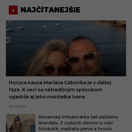
NAJČÍTANEJŠIE
Horúca kauza Mariána Gáboríka je v ďalšej
fáze. K veci sa netradičným spôsobom
vyjadrila aj jeho manželka Ivana
06.08.2026
Slovenská influencerka čelí ďalšiemu
škandálu. Z cudzích domov si robí
fotokútik, majitelia penia a hrozia