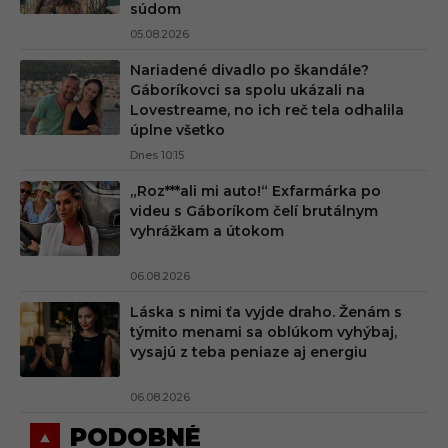
súdom
05.08.2026
Nariadené divadlo po škandále?
Gáboríkovci sa spolu ukázali na
Lovestreame, no ich reč tela odhalila
úplne všetko
Dnes 10:15
„Roz***ali mi auto!“ Exfarmárka po
videu s Gáboríkom čelí brutálnym
vyhrážkam a útokom
06.08.2026
Láska s nimi ťa vyjde draho. Ženám s
týmito menami sa oblúkom vyhýbaj,
vysajú z teba peniaze aj energiu
06.08.2026
PODOBNÉ