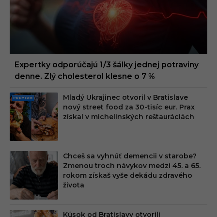
Expertky odporúčajú 1/3 šálky jednej potraviny
denne. Zlý cholesterol klesne o 7 %
Mladý Ukrajinec otvoril v Bratislave
PRE
nový street food za 30-tisíc eur. Prax
MIU
získal v michelinských reštauráciách
M
Chceš sa vyhnúť demencii v starobe?
Zmenou troch návykov medzi 45. a 65.
rokom získaš vyše dekádu zdravého
života
Kúsok od Bratislavy otvorili