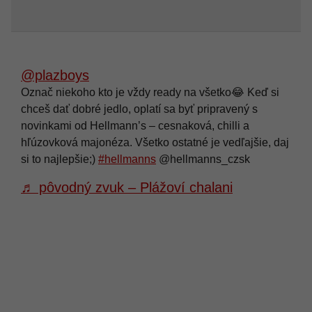
@plazboys
Označ niekoho kto je vždy ready na všetko😂 Keď si
chceš dať dobré jedlo, oplatí sa byť pripravený s
novinkami od Hellmann’s – cesnaková, chilli a
hľúzovková majonéza. Všetko ostatné je vedľajšie, daj
si to najlepšie;)
#hellmanns
@hellmanns_czsk
♬ pôvodný zvuk – Plážoví chalani