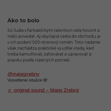
Ako to bolo
Sú ľudia s fantastickým talentom veľa hovoriť a
málo povedať. Aj obyčajná cesta do obchodu je
v ich podaní 500-stranový román. Toto nadanie
však nachádza praktické využitie vtedy, keď
treba kamuflovať, zahovárať a upravovať si
pravdu podľa vlastných potrieb.
@matejzrebny
Vysvetlenie situácie 🫣
♬ original sound – Matej Zrebný