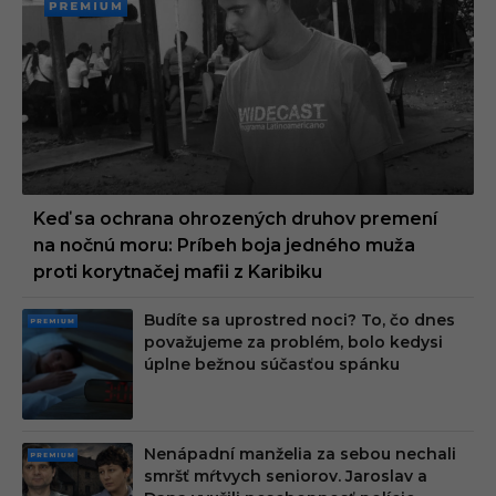
PREMI
UM
Keď sa ochrana ohrozených druhov premení
na nočnú moru: Príbeh boja jedného muža
proti korytnačej mafii z Karibiku
Budíte sa uprostred noci? To, čo dnes
PRE
považujeme za problém, bolo kedysi
MIU
úplne bežnou súčasťou spánku
M
Nenápadní manželia za sebou nechali
PRE
smršť mŕtvych seniorov. Jaroslav a
MIU