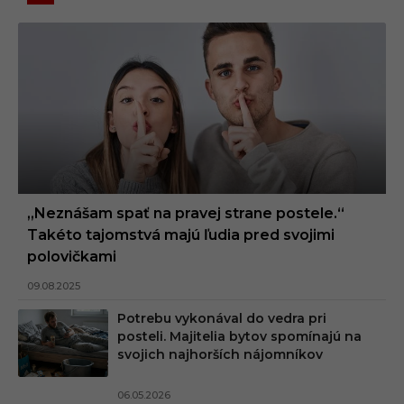
„Neznášam spať na pravej strane postele.“
Takéto tajomstvá majú ľudia pred svojimi
polovičkami
09.08.2025
Potrebu vykonával do vedra pri
posteli. Majitelia bytov spomínajú na
svojich najhorších nájomníkov
06.05.2026