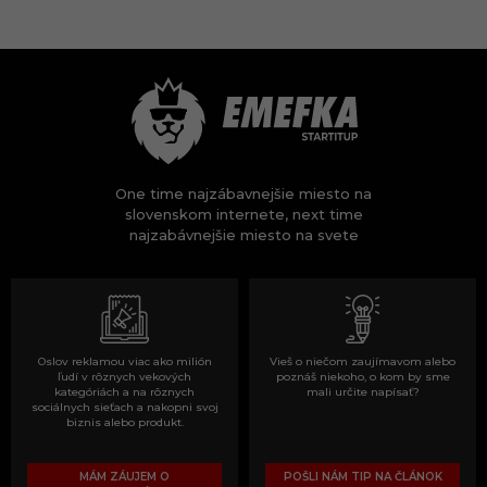
One time najzábavnejšie miesto na
slovenskom internete, next time
najzabávnejšie miesto na svete
Oslov reklamou viac ako milión
Vieš o niečom zaujímavom alebo
ľudí v rôznych vekových
poznáš niekoho, o kom by sme
kategóriách a na rôznych
mali určite napísať?
sociálnych sieťach a nakopni svoj
biznis alebo produkt.
MÁM ZÁUJEM O
POŠLI NÁM TIP NA ČLÁNOK