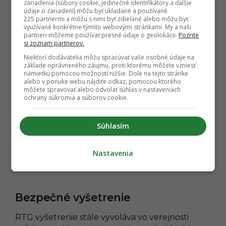
zariadenia (súbory cookie, jedinečné identifikátory a ďalšie
údaje o zariadení) môžu byť ukladané a používané
225 partnermi a môžu s nimi byť zdieľané alebo môžu byť
využívané konkrétne týmito webovými stránkami. My a naši
partneri môžeme používať presné údaje o geolokácii.
Pozrite
si zoznam partnerov.
Niektorí dodávatelia môžu spracúvať vaše osobné údaje na
základe oprávneného záujmu, proti ktorému môžete vzniesť
námietku pomocou možností nižšie. Dole na tejto stránke
alebo v ponuke webu nájdite odkaz, pomocou ktorého
môžete spravovať alebo odvolať súhlas v nastaveniach
ochrany súkromia a súborov cookie.
Súhlasím
Nastavenia
Bezpečné vyšetrenie
RTG vyšetrenie stále vyvoláva vo verejnosti