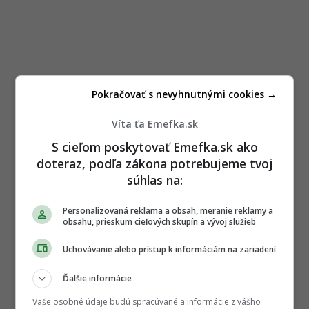
Pokračovať s nevyhnutnými cookies →
ČLÁNOK POKRAČUJE POD REKLAMOU
Víta ťa Emefka.sk
S cieľom poskytovať Emefka.sk ako
doteraz, podľa zákona potrebujeme tvoj
súhlas na:
Personalizovaná reklama a obsah, meranie reklamy a
obsahu, prieskum cieľových skupín a vývoj služieb
Uchovávanie alebo prístup k informáciám na zariadení
Ďalšie informácie
Vaše osobné údaje budú spracúvané a informácie z vášho