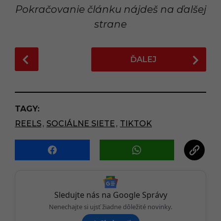
Pokračovanie článku nájdeš na ďalšej
strane
P
ĎALEJ
o
s
t
P
TAGY:
a
REELS
,
SOCIÁLNE SIETE
,
TIKTOK
g
i
n
a
t
i
Sledujte nás na Google Správy
o
Nenechajte si ujsť žiadne dôležité novinky.
n