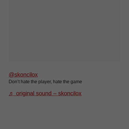
@skoncilox
Don’t hate the player, hate the game
♬ original sound – skoncilox