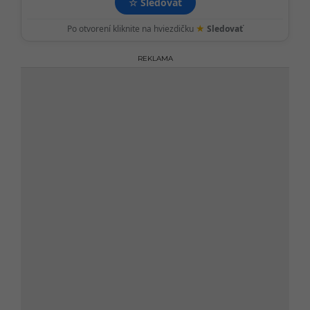
☆
Sledovať
★
Po otvorení kliknite na hviezdičku
Sledovať
REKLAMA