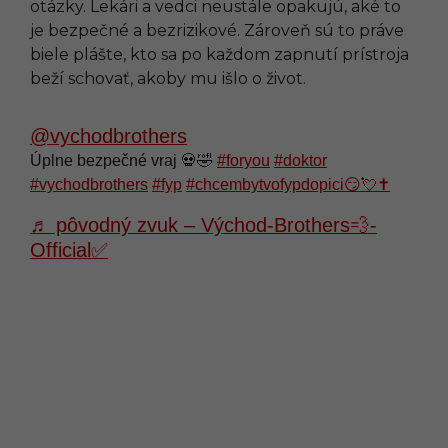
otázky. Lekári a vedci neustále opakujú, aké to
je bezpečné a bezrizikové. Zároveň sú to práve
biele plášte, kto sa po každom zapnutí prístroja
beží schovať, akoby mu išlo o život.
@vychodbrothers
Úplne bezpečné vraj 💀🤣
#foryou
#doktor
#vychodbrothers
#fyp
#chcembytvofypdopici😏💘✝️
♬ pôvodný zvuk – Východ-Brothers💨-
Official✅