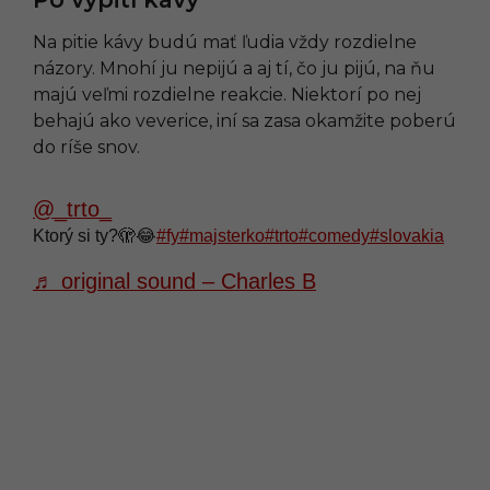
Na pitie kávy budú mať ľudia vždy rozdielne
názory. Mnohí ju nepijú a aj tí, čo ju pijú, na ňu
majú veľmi rozdielne reakcie. Niektorí po nej
behajú ako veverice, iní sa zasa okamžite poberú
do ríše snov.
@_trto_
Ktorý si ty?🫣😂
#fy
#majsterko
#trto
#comedy
#slovakia
♬ original sound – Charles B