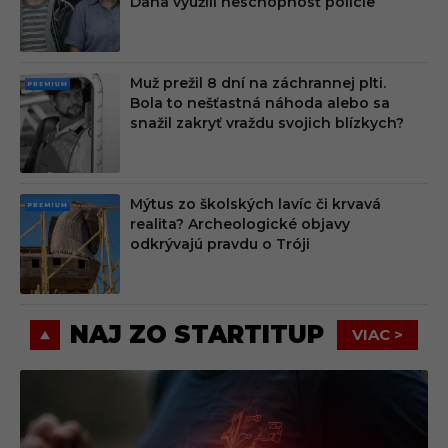
Dana využili neschopnosť polície
M
Muž prežil 8 dní na záchrannej plti.
PRE
Bola to nešťastná náhoda alebo sa
MIU
snažil zakryť vraždu svojich blízkych?
M
Mýtus zo školských lavíc či krvavá
PRE
realita? Archeologické objavy
MIU
odkrývajú pravdu o Tróji
M
NAJ ZO STARTITUP
VIAC >