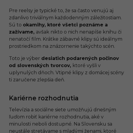
Pre reelsy je typické to, že sa často venujú aj
zdanlivo triviálnym každodenným záležitostiam.
Sú to
okamihy, ktoré všetci poznáme a
zažívame,
avšak nikto o nich nenapíše knihu či
nenatočí film. Krátke zábavné klipy sú ideálnym
prostriedkom na znázornenie takýchto scén.
Toto je výber
desiatich podarených počinov
od slovenských tvorcov,
ktoré vyšli v
uplynulých dňoch. Vtipné klipy z domácej scény
ti zaručene zlepšia deň.
Kariérne rozhodnutia
Televízia a sociálne siete umožňujú dnešným
ľuďom robiť kariérne rozhodnutia, aké v
minulosti neboli dostupné. Na Slovensku sa
neustále stretávame s mladými ženami, ktoré