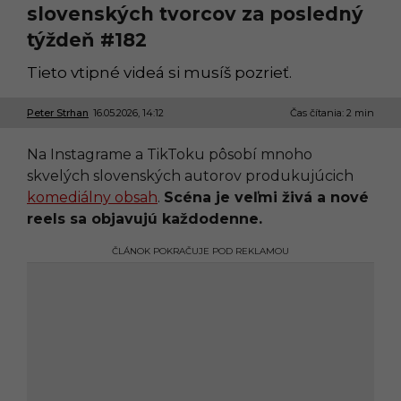
slovenských tvorcov za posledný
týždeň #182
Tieto vtipné videá si musíš pozrieť.
Peter Strhan
16.05.2026, 14:12
1
Čas čítania: 2 min
6
.
Na Instagrame a TikToku pôsobí mnoho
0
5
skvelých slovenských autorov produkujúcich
.
komediálny obsah
.
Scéna je veľmi živá a nové
2
0
reels sa objavujú každodenne.
2
6
ČLÁNOK POKRAČUJE POD REKLAMOU
,
0
9
:
5
2