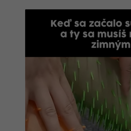
.
0
6
.
2
0
2
6
,
0
9