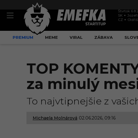
Štvrtok 6.8
SK
Jozef
CZ
Oldři
PREMIUM
MEME
VIRAL
ZÁBAVA
SLOV
TOP KOMENTY: 
za minulý mes
To najvtipnejšie z va
Michaela Molnárová
02.06.2026, 09:16
0
2