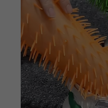
:
1
7