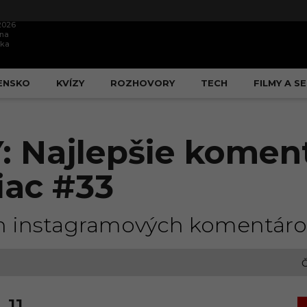
.2026
ína
ška
ENSKO
KVÍZY
ROZHOVORY
TECH
FILMY A SE
Najlepšie koment
iac #33
šich instagramových komentár
Č
11.