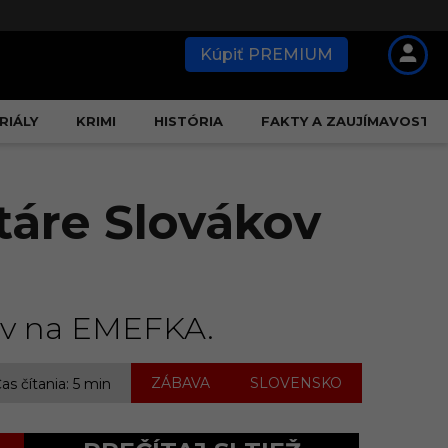
Kúpiť PREMIUM
RIÁLY
KRIMI
HISTÓRIA
FAKTY A ZAUJÍMAVOSTI
áre Slovákov
ov na EMEFKA.
,
ZÁBAVA
SLOVENSKO
as čítania: 5 min