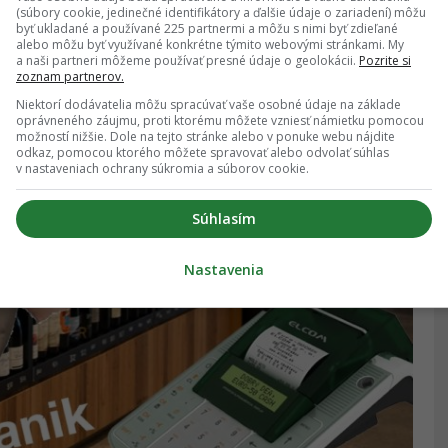
(súbory cookie, jedinečné identifikátory a ďalšie údaje o zariadení) môžu
byť ukladané a používané 225 partnermi a môžu s nimi byť zdieľané
alebo môžu byť využívané konkrétne týmito webovými stránkami. My
a naši partneri môžeme používať presné údaje o geolokácii.
Pozrite si
zoznam partnerov.
Niektorí dodávatelia môžu spracúvať vaše osobné údaje na základe
oprávneného záujmu, proti ktorému môžete vzniesť námietku pomocou
možností nižšie. Dole na tejto stránke alebo v ponuke webu nájdite
odkaz, pomocou ktorého môžete spravovať alebo odvolať súhlas
v nastaveniach ochrany súkromia a súborov cookie.
Súhlasím
Nastavenia