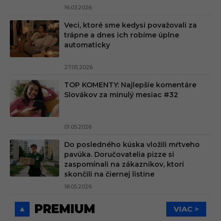
16.03.2026
Veci, ktoré sme kedysi považovali za
trápne a dnes ich robíme úplne
automaticky
27.05.2026
TOP KOMENTY: Najlepšie komentáre
Slovákov za minulý mesiac #32
01.05.2026
Do posledného kúska vložili mŕtveho
pavúka. Doručovatelia pizze si
zaspomínali na zákazníkov, ktorí
skončili na čiernej listine
18.05.2026
PREMIUM
VIAC >