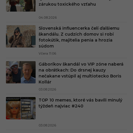
zárukou toxického vzťahu
04.08.2026
Slovenská influencerka čelí ďalšiemu
škandálu. Z cudzích domov si robí
fotokútik, majitelia penia a hrozia
súdom
Včera 11:06
Gáboríkov škandál vo VIP zóne naberá
na obrátkach: Do drsnej kauzy
nečakane vstúpil aj multiotecko Boris
Kollár
03.08.2026
TOP 10 memes, ktoré vás bavili minulý
týždeň najviac #240
03.08.2026