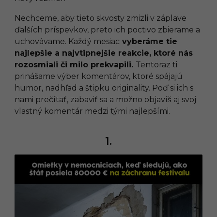
Nechceme, aby tieto skvosty zmizli v záplave
ďalších príspevkov, preto ich poctivo zbierame a
uchovávame. Každý mesiac
vyberáme tie
najlepšie a najvtipnejšie reakcie, ktoré nás
rozosmiali či milo prekvapili.
Tentoraz ti
prinášame výber komentárov, ktoré spájajú
humor, nadhľad a štipku originality. Poď si ich s
nami prečítať, zabaviť sa a možno objavíš aj svoj
vlastný komentár medzi tými najlepšími.
1.