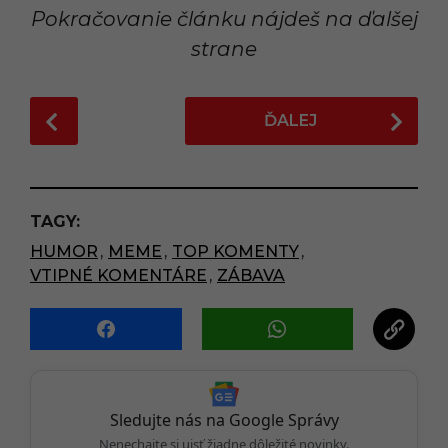
Pokračovanie článku nájdeš na ďalšej
strane
P
ĎALEJ
o
s
t
P
TAGY:
a
HUMOR
,
MEME
,
TOP KOMENTY
,
g
VTIPNÉ KOMENTÁRE
,
ZÁBAVA
i
n
a
t
i
o
Sledujte nás na Google Správy
n
Nenechajte si ujsť žiadne dôležité novinky.