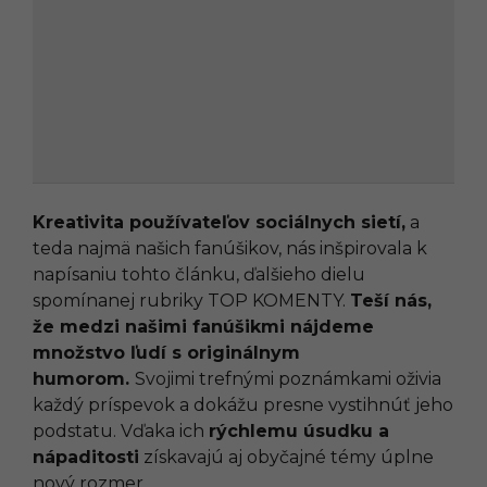
Kreativita používateľov sociálnych sietí,
a
teda najmä našich fanúšikov, nás inšpirovala k
napísaniu tohto článku, ďalšieho dielu
spomínanej rubriky TOP KOMENTY.
Teší nás,
že medzi našimi fanúšikmi nájdeme
množstvo ľudí s originálnym
humorom.
Svojimi trefnými poznámkami oživia
každý príspevok a dokážu presne vystihnúť jeho
podstatu. Vďaka ich
rýchlemu úsudku a
nápaditosti
získavajú aj obyčajné témy úplne
nový rozmer.