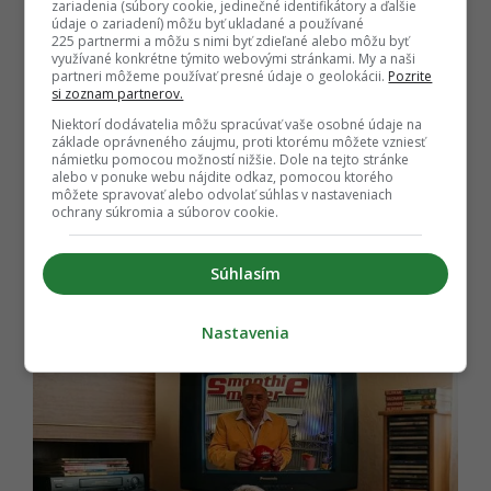
zariadenia (súbory cookie, jedinečné identifikátory a ďalšie
údaje o zariadení) môžu byť ukladané a používané
EMEFKA
225 partnermi a môžu s nimi byť zdieľané alebo môžu byť
využívané konkrétne týmito webovými stránkami. My a naši
partneri môžeme používať presné údaje o geolokácii.
Pozrite
si zoznam partnerov.
Niektorí dodávatelia môžu spracúvať vaše osobné údaje na
základe oprávneného záujmu, proti ktorému môžete vzniesť
námietku pomocou možností nižšie. Dole na tejto stránke
6.
alebo v ponuke webu nájdite odkaz, pomocou ktorého
môžete spravovať alebo odvolať súhlas v nastaveniach
ochrany súkromia a súborov cookie.
Súhlasím
Nastavenia