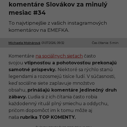
komentáre Slovákov za minulý
mesiac #34
To najvtipnejšie z vašich instagramových
komentárov na EMEFKA.
Michaela Molnárová
01.07.2026, 09:32
2
Čas čítania: 5 min
8
.
Komentáre
na sociálnych sieťach
často
0
7
svojou
vtipnosťou a pohotovosťou prekonajú
.
samotné príspevky.
Niektoré sa rýchlo stanú
2
0
legendami a rozosmejú tisíce ľudí. V súčasnosti,
2
keď sociálne siete zaplavuje množstvo
6
,
obsahu,
prinášajú komentáre jedinečný druh
1
zábavy.
Ľudia si z ich čítania často robia
0
:
každodenný rituál plný smiechu a oddychu,
4
pričom dopomôcť im k tomu môže aj
2
naša
rubrika TOP KOMENTY.