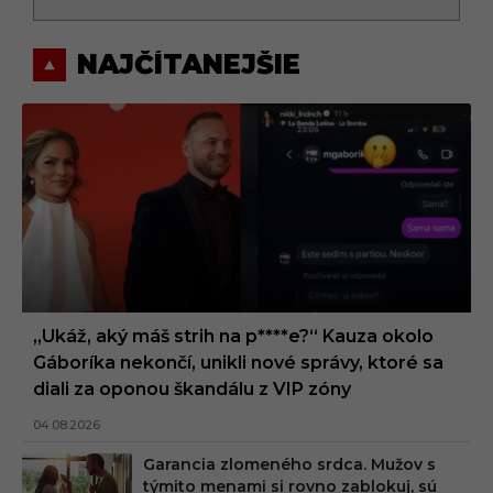
NAJČÍTANEJŠIE
„Ukáž, aký máš strih na p****e?“ Kauza okolo
Gáboríka nekončí, unikli nové správy, ktoré sa
diali za oponou škandálu z VIP zóny
04.08.2026
Garancia zlomeného srdca. Mužov s
týmito menami si rovno zablokuj, sú