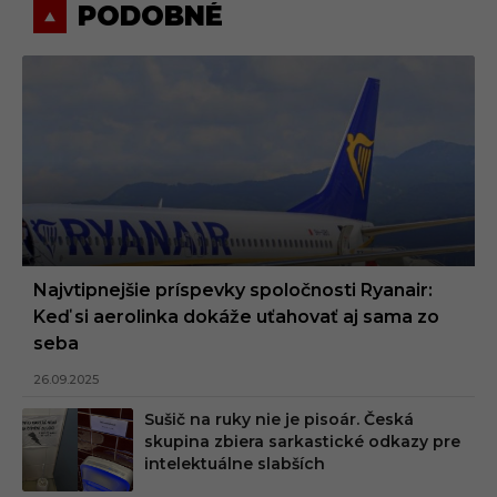
PODOBNÉ
Najvtipnejšie príspevky spoločnosti Ryanair:
Keď si aerolinka dokáže uťahovať aj sama zo
seba
26.09.2025
Sušič na ruky nie je pisoár. Česká
skupina zbiera sarkastické odkazy pre
intelektuálne slabších