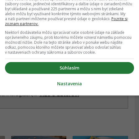
(súbory cookie, jedinečné identifikátory a ďalšie údaje o zariadení) môžu
byť ukladané a používané 225 partnermi a môžu s nimi byť zdieľané
alebo môžu byť využívané konkrétne týmito webovými stránkami. My
★
te na hviezdičku
Sledovať
a naši partneri môžeme používať presné údaje o geolokácii.
Pozrite si
zoznam partnerov.
Niektorí dodávatelia môžu spracúvať vaše osobné údaje na základe
oprávneného záujmu, proti ktorému môžete vzniesť námietku pomocou
možností nižšie. Dole na tejto stránke alebo v ponuke webu nájdite
odkaz, pomocou ktorého môžete spravovať alebo odvolať súhlas
v nastaveniach ochrany súkromia a súborov cookie.
 ŠUŠKA
Súhlasím
ka bol prispievateľom EMEFKA v roku 2024,
pkultúry, predovšetkým kinematografie.
Nastavenia
uálne dianie a prinášal články o filmoch,
technológiách,
...
viac o autorovi