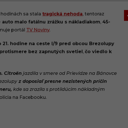
 hodinách sa stala
tragická nehoda
, tentoraz
auto malo fatálnu zrážku s nákladiakom
,
45-
rmuje portál
TV Noviny
.
po 21. hodine na ceste I/9 pred obcou Brezolupy
 protismere bez zapnutých svetiel
,
čo viedlo k
. Citroën
jazdila v smere od Prievidze na Bánovce
ezolupy
z doposiaľ presne nezistených príčin
smeru,
kde sa zrazila s protiidúcim nákladným
olícia na Facebooku.