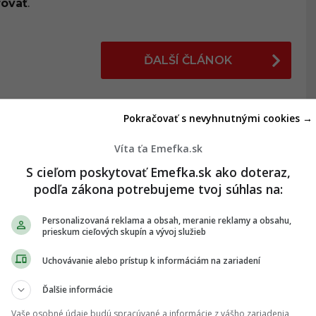
rovať
.
ĎALŠÍ ČLÁNOK
Pokračovať s nevyhnutnými cookies →
Víta ťa Emefka.sk
U
,
HAVÁRIA
,
NEHODA
,
SLOVENSKO
,
ZRÁŽKA
S cieľom poskytovať Emefka.sk ako doteraz,
podľa zákona potrebujeme tvoj súhlas na:
ZDIEĽAŤ NA WHATSAPP
Personalizovaná reklama a obsah, meranie reklamy a obsahu,
prieskum cieľových skupín a vývoj služieb
ás na Google Správy
Uchovávanie alebo prístup k informáciám na zariadení
ujsť žiadne dôležité novinky.
Ďalšie informácie
Sledovať
Vaše osobné údaje budú spracúvané a informácie z vášho zariadenia