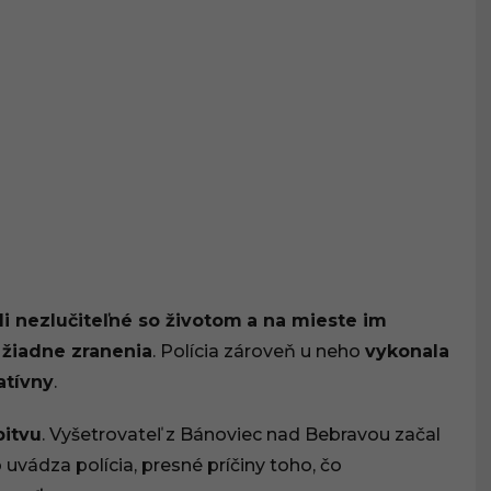
li nezlučiteľné so životom
a na mieste im
 žiadne zranenia
. Polícia zároveň u neho
vykonala
atívny
.
pitvu
. Vyšetrovateľ z Bánoviec nad Bebravou začal
o uvádza polícia, presné príčiny toho, čo