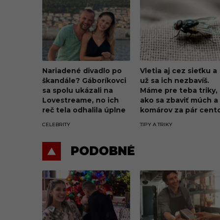
Nariadené divadlo po
Vletia aj cez sieťku a
škandále? Gáboríkovci
už sa ich nezbavíš.
sa spolu ukázali na
Máme pre teba triky,
Lovestreame, no ich
ako sa zbaviť múch a
reč tela odhalila úplne
komárov za pár cent
všetko
CELEBRITY
TIPY A TRIKY
PODOBNÉ