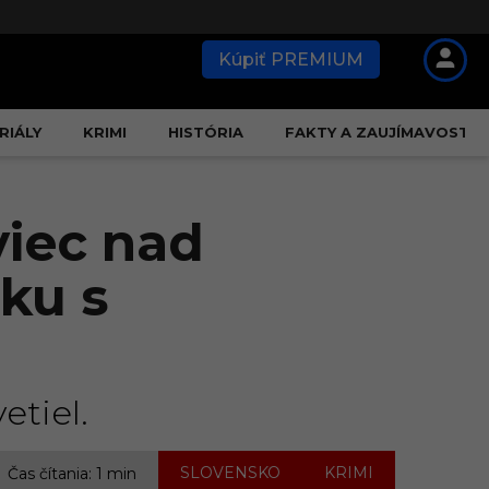
Kúpiť PREMIUM
RIÁLY
KRIMI
HISTÓRIA
FAKTY A ZAUJÍMAVOSTI
iec nad
ku s
etiel.
,
SLOVENSKO
KRIMI
Čas čítania: 1 min