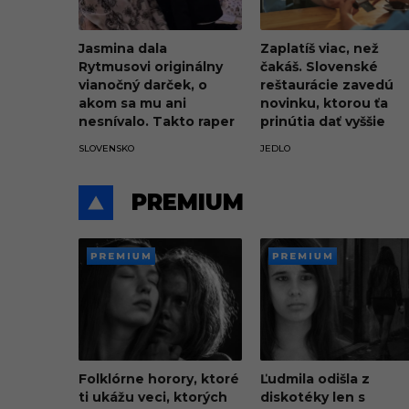
Jasmina dala
Zaplatíš viac, než
Rytmusovi originálny
čakáš. Slovenské
vianočný darček, o
reštaurácie zavedú
akom sa mu ani
novinku, ktorou ťa
nesnívalo. Takto raper
prinútia dať vyššie
reagoval
prepitné
SLOVENSKO
JEDLO
PREMIUM
PREMI
PREMI
UM
UM
Folklórne horory, ktoré
Ľudmila odišla z
ti ukážu veci, ktorých
diskotéky len s