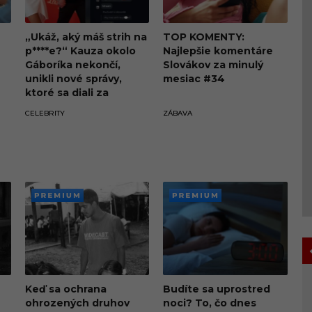
„Ukáž, aký máš strih na
TOP KOMENTY:
p****e?“ Kauza okolo
Najlepšie komentáre
Gáboríka nekončí,
Slovákov za minulý
unikli nové správy,
mesiac #34
ktoré sa diali za
oponou škandálu z VIP
CELEBRITY
ZÁBAVA
zóny
PREMI
PREMI
UM
UM
Keď sa ochrana
Budíte sa uprostred
ohrozených druhov
noci? To, čo dnes