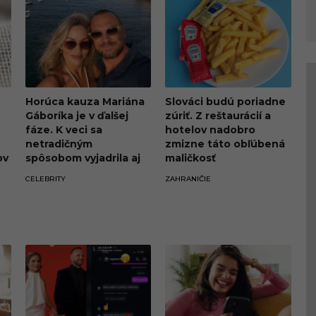
Horúca kauza Mariána
Slováci budú poriadne
Gáboríka je v ďalšej
zúriť. Z reštaurácií a
fáze. K veci sa
hotelov nadobro
netradičným
zmizne táto obľúbená
ov
spôsobom vyjadrila aj
maličkosť
jeho manželka Ivana
CELEBRITY
ZAHRANIČIE