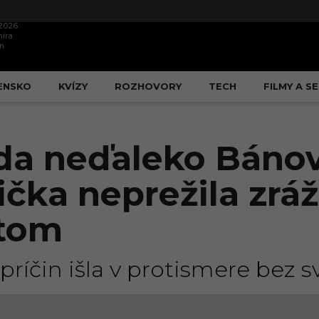
.2026
íra
n
ENSKO
KVÍZY
ROZHOVORY
TECH
FILMY A SE
da neďaleko Bánov
čka neprežila zráž
tom
ríčin išla v protismere bez sv