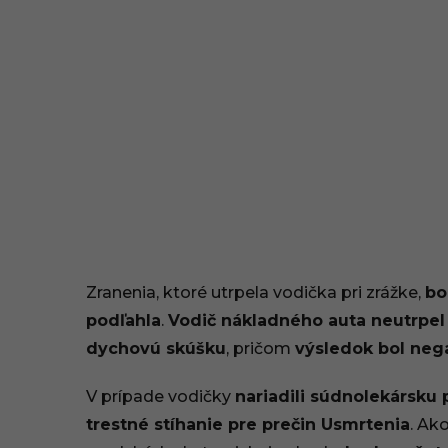
Zranenia, ktoré utrpela vodička pri zrážke,
bo
podľahla
.
Vodič nákladného auta neutrpel
dychovú skúšku
, pričom
výsledok bol neg
V prípade vodičky
nariadili súdnolekársku 
trestné stíhanie pre prečin Usmrtenia
. Ak