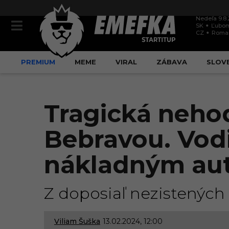
Nedeľa 9.8
SK
Ľubom
CZ
Roma
PREMIUM
MEME
VIRAL
ZÁBAVA
SLOV
Tragická neho
Bebravou. Vodi
nákladným au
Z doposiaľ nezistených p
Viliam Šuška
13.02.2024, 12:00
1