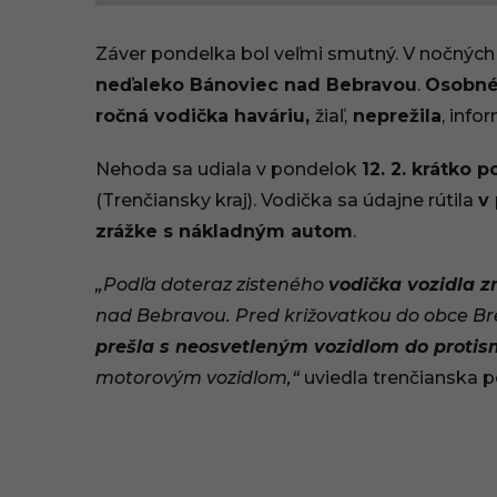
3
Záver pondelka bol veľmi smutný. V nočných
.
neďaleko Bánoviec nad Bebravou
.
Osobné 
ročná vodička haváriu,
žiaľ,
neprežila
, info
0
2
Nehoda sa udiala v pondelok
12. 2. krátko 
(Trenčiansky kraj). Vodička sa údajne rútila
v
.
zrážke s nákladným autom
.
2
​„Podľa doteraz zisteného
vodička vozidla zn
0
nad Bebravou. Pred križovatkou do obce Br
2
prešla s neosvetleným vozidlom do proti
motorovým vozidlom,“
uviedla trenčianska p
4
,
1