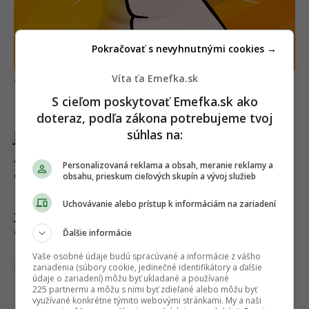
Pokračovať s nevyhnutnými cookies →
Víta ťa Emefka.sk
Artcavemaniac / EMEFKA
S cieľom poskytovať Emefka.sk ako
Muž sa ťa snaží orálne uspokojiť, ale ty
doteraz, podľa zákona potrebujeme tvoj
máš pocit, že sa skôr premenil na
súhlas na:
jašteričku
A ešte ťa popritom sleduje, či si to užívaš tak
Personalizovaná reklama a obsah, meranie reklamy a
oduševnene ako on. Tak určiteee.
obsahu, prieskum cieľových skupín a vývoj služieb
Uchovávanie alebo prístup k informáciám na zariadení
Jeho nadržané pohľady ťa viac
odrádzajú od sexu, akoby ťa mali
Ďalšie informácie
nažhaviť
Vaše osobné údaje budú spracúvané a informácie z vášho
No ani vizuálne.
zariadenia (súbory cookie, jedinečné identifikátory a ďalšie
údaje o zariadení) môžu byť ukladané a používané
225 partnermi a môžu s nimi byť zdieľané alebo môžu byť
využívané konkrétne týmito webovými stránkami. My a naši