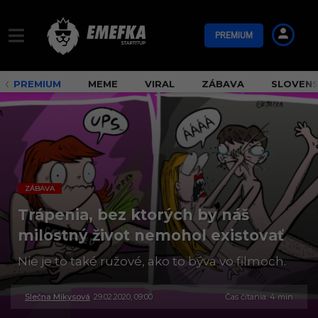
PREMIUM
PREMIUM
MEME
VIRAL
ZÁBAVA
SLOVEN
ZÁBAVA
Trápenia, bez ktorých by náš
milostný život nemohol existovať
Nie je to také ružové, ako to býva vo filmoch.
Slečna Mikysová
29.02.2020, 09:00
3
Čas čítania: 4 min
0