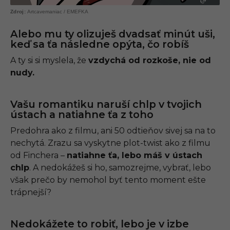
Artcavemaniac / EMEFKA
Alebo mu ty olizuješ dvadsať minút uši,
keď sa ťa následne opýta, čo robíš
A ty si si myslela, že
vzdychá od rozkoše, nie od
nudy.
Vašu romantiku naruší chlp v tvojich
ústach a natiahne ťa z toho
Predohra ako z filmu, ani 50 odtieňov sivej sa na to
nechytá. Zrazu sa vyskytne plot-twist ako z filmu
od Finchera –
natiahne ťa, lebo máš v ústach
chlp
. A nedokážeš si ho, samozrejme, vybrať, lebo
však prečo by nemohol byť tento moment ešte
trápnejší?
Nedokážete to robiť, lebo je v izbe