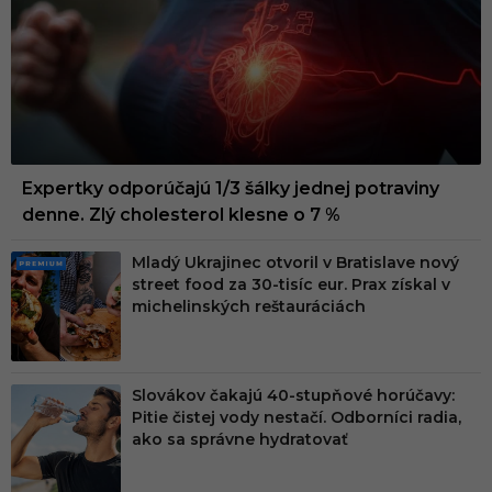
Expertky odporúčajú 1/3 šálky jednej potraviny
denne. Zlý cholesterol klesne o 7 %
Mladý Ukrajinec otvoril v Bratislave nový
PRE
street food za 30-tisíc eur. Prax získal v
MIU
michelinských reštauráciách
M
Slovákov čakajú 40-stupňové horúčavy:
Pitie čistej vody nestačí. Odborníci radia,
ako sa správne hydratovať