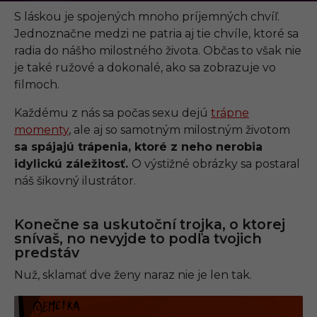
.
0
S láskou je spojených mnoho príjemných chvíľ.
9
Jednoznačne medzi ne patria aj tie chvíle, ktoré sa
.
2
radia do nášho milostného života. Občas to však nie
0
je také ružové a dokonalé, ako sa zobrazuje vo
2
1
filmoch.
,
1
Každému z nás sa počas sexu dejú
trápne
5
:
momenty
, ale aj so samotným milostným životom
2
sa spájajú trápenia, ktoré z neho nerobia
4
idylickú záležitosť.
O výstižné obrázky sa postaral
náš šikovný ilustrátor.
Konečne sa uskutoční trojka, o ktorej
snívaš, no nevyjde to podľa tvojich
predstáv
Nuž, sklamať dve ženy naraz nie je len tak.