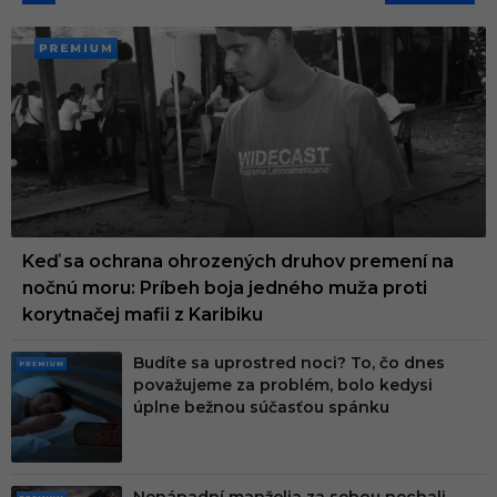
PREMI
UM
Keď sa ochrana ohrozených druhov premení na
nočnú moru: Príbeh boja jedného muža proti
korytnačej mafii z Karibiku
Budíte sa uprostred noci? To, čo dnes
PRE
považujeme za problém, bolo kedysi
MIU
úplne bežnou súčasťou spánku
M