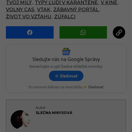
n
TVOJ MILÝ
,
TYPY ĽUDÍ V KARANTÉNE
,
V KINE
,
a
VOLNY CAS
,
VTAK
,
ZÁBAVNÝ PORTÁL
,
t
ŽIVOT VO VZŤAHU
,
ZÚFALCI
i
o
n
Sledujte nás na Google Správy
Nenechajte si ujsť žiadne dôležité novinky.
☆
Sledovať
★
Po otvorení kliknite na hviezdičku
Sledovať
Autor
SLEČNA MIKYSOVÁ