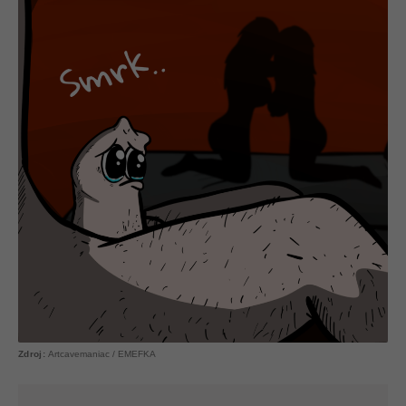
Artcavemaniac / EMEFKA