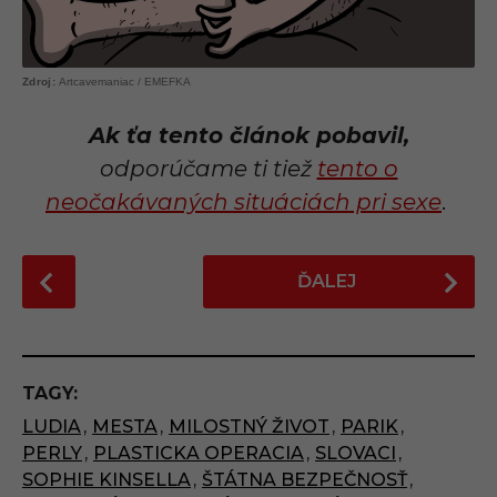
Artcavemaniac / EMEFKA
Ak ťa tento článok pobavil,
odporúčame ti tiež
tento o
neočakávaných situáciách pri sexe
.
P
ĎALEJ
o
s
t
P
TAGY:
a
LUDIA
,
MESTA
,
MILOSTNÝ ŽIVOT
,
PARIK
,
g
PERLY
,
PLASTICKA OPERACIA
,
SLOVACI
,
i
SOPHIE KINSELLA
,
ŠTÁTNA BEZPEČNOSŤ
,