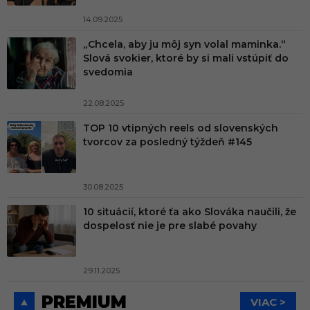
14.09.2025
„Chcela, aby ju môj syn volal maminka.“
Slová svokier, ktoré by si mali vstúpiť do
svedomia
22.08.2025
TOP 10 vtipných reels od slovenských
tvorcov za posledný týždeň #145
30.08.2025
10 situácií, ktoré ťa ako Slováka naučili, že
dospelosť nie je pre slabé povahy
29.11.2025
PREMIUM
VIAC >