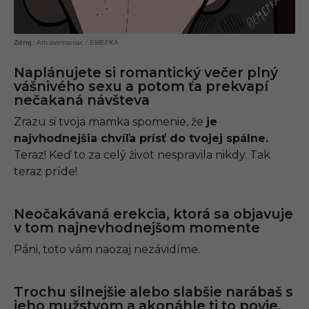
Artcavemaniac / EMEFKA
Naplánujete si romantický večer plný
vášnivého sexu a potom ťa prekvapí
nečakaná návšteva
Zrazu si tvoja mamka spomenie, že
je
najvhodnejšia chvíľa prísť do tvojej spálne.
Teraz! Keď to za celý život nespravila nikdy. Tak
teraz príde!
Neočakávaná erekcia, ktorá sa objavuje
v tom najnevhodnejšom momente
Páni, toto vám naozaj nezávidíme.
Trochu silnejšie alebo slabšie narábaš s
jeho mužstvom a akonáhle ti to povie,