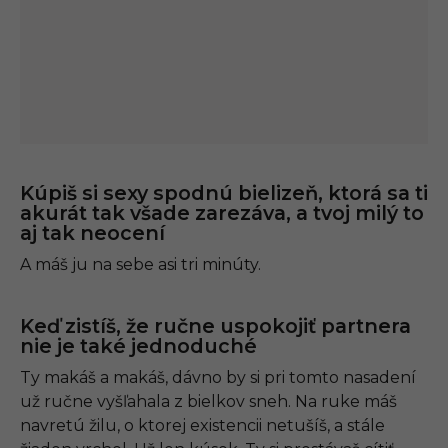
Kúpiš si sexy spodnú bielizeň, ktorá sa ti
akurát tak všade zarezáva, a tvoj milý to
aj tak neocení
A máš ju na sebe asi tri minúty.
Keď zistíš, že ručne uspokojiť partnera
nie je také jednoduché
Ty makáš a makáš, dávno by si pri tomto nasadení
už ručne vyšľahala z bielkov sneh. Na ruke máš
navretú žilu, o ktorej existencii netušíš, a stále