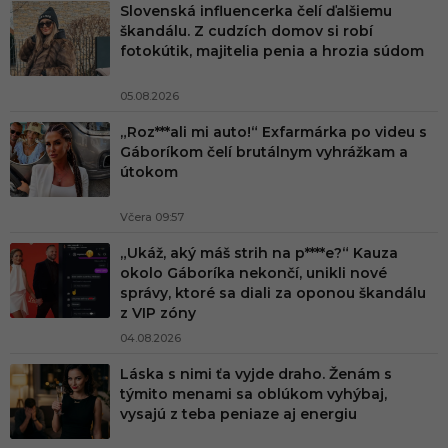
Slovenská influencerka čelí ďalšiemu
škandálu. Z cudzích domov si robí
fotokútik, majitelia penia a hrozia súdom
05.08.2026
„Roz***ali mi auto!“ Exfarmárka po videu s
Gáboríkom čelí brutálnym vyhrážkam a
útokom
Včera 09:57
„Ukáž, aký máš strih na p****e?“ Kauza
okolo Gáboríka nekončí, unikli nové
správy, ktoré sa diali za oponou škandálu
z VIP zóny
04.08.2026
Láska s nimi ťa vyjde draho. Ženám s
týmito menami sa oblúkom vyhýbaj,
vysajú z teba peniaze aj energiu