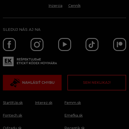
Inzercia
Cenník
SLEDUJ NÁS AJ NA
NAHLÁSIŤ CHYBU
SEM NEKLIKAJ!
StartItUp.sk
Interez.sk
Femm.sk
Fontech.sk
Emefka.sk
Odzadu.sk
Receptik.sk