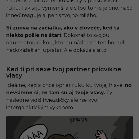
žiaden vrchol. Už len kúsok. Ty si prestávaš cítiť
ruku. Tak si ju vymeníš, ale s tou to nie je ono, načo
ihneď reaguje aj penis tvojho milého.
Si znova na začiatku, ako v človeče, keď ťa
niekto pošle na štart
. Dokonáš to svojou
odumretou rukou, ktorou následne ten bordel
nedokážeš ani upratať. Ale dokázala si to!
Keď ti pri sexe tvoj partner pricvikne
vlasy
Ideálne, keď si chce oprieť ruku ku tvojej hlave,
no
nevšimne si, že tam sú aj tvoje vlasy.
Ty
následne vidíš hviezdičky, ale nie kvôli
intergalaktickým výkonom.