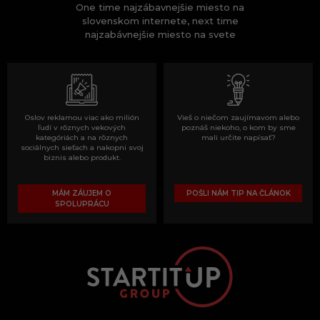
One time najzábavnejšie miesto na
slovenskom internete, next time
najzabávnejšie miesto na svete
Oslov reklamou viac ako milión
Vieš o niečom zaujímavom alebo
ľudí v rôznych vekových
poznáš niekoho, o kom by sme
kategóriách a na rôznych
mali určite napísať?
sociálnych sieťach a nakopni svoj
biznis alebo produkt.
MÁM ZÁUJEM O
POŠLI NÁM TIP NA ČLÁNOK
SPOLUPRÁCU