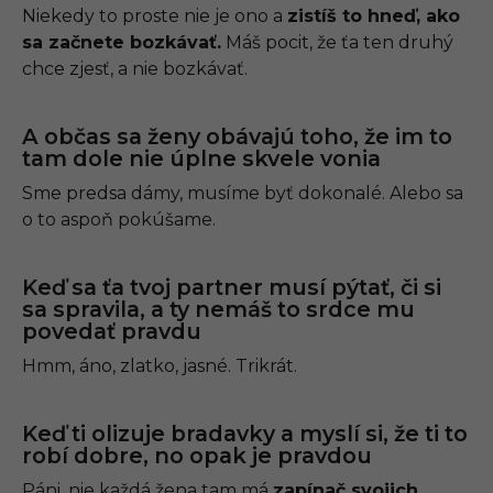
Niekedy to proste nie je ono a
zistíš to hneď, ako
sa začnete bozkávať.
Máš pocit, že ťa ten druhý
chce zjesť, a nie bozkávať.
A občas sa ženy obávajú toho, že im to
tam dole nie úplne skvele vonia
Sme predsa dámy, musíme byť dokonalé. Alebo sa
o to aspoň pokúšame.
Keď sa ťa tvoj partner musí pýtať, či si
sa spravila, a ty nemáš to srdce mu
povedať pravdu
Hmm, áno, zlatko, jasné. Trikrát.
Keď ti olizuje bradavky a myslí si, že ti to
robí dobre, no opak je pravdou
Páni, nie každá žena tam má
zapínač svojich