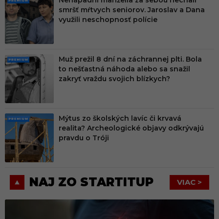
Nenápadní manželia za sebou nechali
PRE
smršť mŕtvych seniorov. Jaroslav a Dana
MIU
využili neschopnosť polície
M
Muž prežil 8 dní na záchrannej plti. Bola
PRE
to nešťastná náhoda alebo sa snažil
MIU
zakryť vraždu svojich blízkych?
M
Mýtus zo školských lavíc či krvavá
PRE
realita? Archeologické objavy odkrývajú
MIU
pravdu o Tróji
M
NAJ ZO STARTITUP
VIAC >