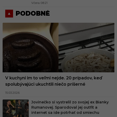
Včera 08:21
PODOBNÉ
V kuchyni im to veľmi nejde. 20 prípadov, keď
spolubývajúci ukuchtili niečo príšerné
15.03.2026
Jovinečko si vystrelil zo svojej ex Bianky
Rumanovej. Sparodoval jej outfit a
internet sa ide potrhať od smiechu