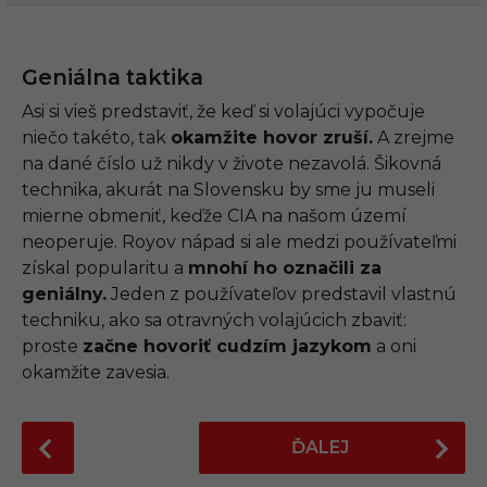
Geniálna taktika
Asi si vieš predstaviť, že keď si volajúci vypočuje
niečo takéto, tak
okamžite hovor zruší.
A zrejme
na dané číslo už nikdy v živote nezavolá. Šikovná
technika, akurát na Slovensku by sme ju museli
mierne obmeniť, keďže CIA na našom území
neoperuje. Royov nápad si ale medzi používateľmi
získal popularitu a
mnohí ho označili za
geniálny.
Jeden z používateľov predstavil vlastnú
techniku, ako sa otravných volajúcich zbaviť:
proste
začne hovoriť cudzím jazykom
a oni
okamžite zavesia.
P
ĎALEJ
o