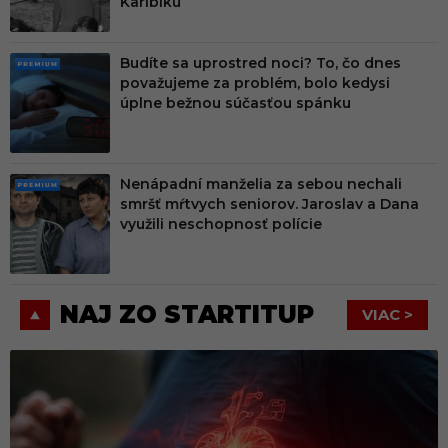
Karibiku
Budíte sa uprostred noci? To, čo dnes
PRE
považujeme za problém, bolo kedysi
MIU
úplne bežnou súčasťou spánku
M
Nenápadní manželia za sebou nechali
PRE
smršť mŕtvych seniorov. Jaroslav a Dana
MIU
využili neschopnosť polície
M
NAJ ZO STARTITUP
VIAC >