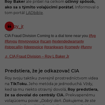
Roy Baker
ale prišiel na celkom
účinný spôsob,
ako sa s týmito volajúcimi porátať.
Informoval o
tom portál
LADbible
.
@1roy_jr
CIA Fraud Division Coming to a dial tone near you
#fyp
#foryou
#myroyvoice
#scam
#extendedwarranty
#stopcallin
#deepvoice
#prankwars
#comedy
#funny
♬ CIA Fraud Division – Roy L Baker Jr
Predstiera, že je odkazovač CIA
Roy svoju taktiku zverejnil prostredníctvom videa
na
TikToku.
Jeho metóda je jednoduchá. Vždy,
keď sa mu niekto otravný dovolá,
Roy predstiera,
že sa dovolal do centrály CIA.
Prekvapenému
volajúcemu povie:
„Dobrý deň. Ďakujeme, že ste