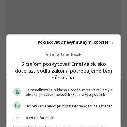
Pokračovať s nevyhnutnými cookies →
Víta ťa Emefka.sk
S cieľom poskytovať Emefka.sk ako
doteraz, podľa zákona potrebujeme tvoj
súhlas na:
Autor
Personalizovaná reklama a obsah, meranie reklamy a
DUŠAN ŠUTARÍK
obsahu, prieskum cieľových skupín a vývoj služieb
Filmový a televízny kritik, ktorý v EMEFKA uplatňuje
svoje vzdelanie z Vysokej školy múzických umení v
Uchovávanie alebo prístup k informáciám na zariadení
Bratislave. Vďaka odbornému vhľadu do réžie,
dramaturgie a scenáristiky priná
...
viac o autorovi
Ďalšie informácie