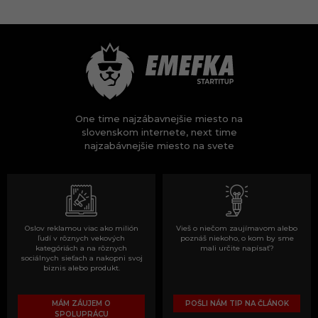
One time najzábavnejšie miesto na
slovenskom internete, next time
najzabávnejšie miesto na svete
Oslov reklamou viac ako milión
Vieš o niečom zaujímavom alebo
ľudí v rôznych vekových
poznáš niekoho, o kom by sme
kategóriách a na rôznych
mali určite napísať?
sociálnych sieťach a nakopni svoj
biznis alebo produkt.
MÁM ZÁUJEM O
POŠLI NÁM TIP NA ČLÁNOK
SPOLUPRÁCU