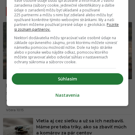
Vaše osobné údaje budú spracúvané a informácie z vášho
zariadenia (súbory cookie, jedinečné identifikátory a ďalšie
NAJČÍTANEJŠIE
údaje o zariadení) môžu byť ukladané a používané
225 partnermi a môžu s nimi byť zdieľané alebo môžu byť
využívané konkrétne týmito webovými stránkami. My a naši
partneri môžeme používať presné údaje o geolokácii.
Pozrite
si zoznam partnerov.
Niektorí dodávatelia môžu spracúvať vaše osobné údaje na
základe oprávneného záujmu, proti ktorému môžete vzniesť
námietku pomocou možností nižšie. Dole na tejto stránke
alebo v ponuke webu nájdite odkaz, pomocou ktorého
môžete spravovať alebo odvolať súhlas v nastaveniach
ochrany súkromia a súborov cookie.
Súhlasím
Nariadené divadlo po škandále? Gáboríkovci sa
spolu ukázali na Lovestreame, no ich reč tela
Nastavenia
odhalila úplne všetko
Včera 10:15
Vletia aj cez sieťku a už sa ich nezbavíš.
Máme pre teba triky, ako sa zbaviť múch
a komárov za pár centov