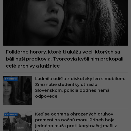
UM
Folklórne horory, ktoré ti ukážu veci, ktorých sa
báli naši predkovia. Tvorcovia kvôli nim prekopali
celé archívy a knižnice
Ľudmila odišla z diskotéky len s mobilom.
PRE
Zmiznutie študentky otriaslo
MIU
Slovenskom, polícia dodnes nemá
M
odpovede
Keď sa ochrana ohrozených druhov
PRE
premení na nočnú moru: Príbeh boja
MIU
jedného muža proti korytnačej mafii z
M