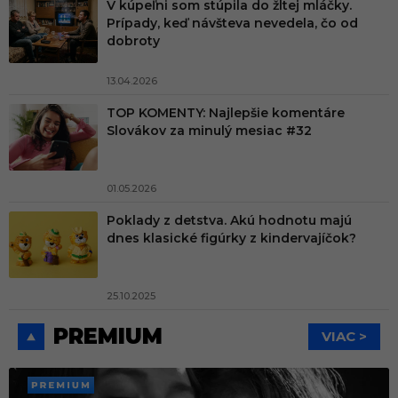
V kúpeľni som stúpila do žltej mláčky.
Prípady, keď návšteva nevedela, čo od
dobroty
13.04.2026
TOP KOMENTY: Najlepšie komentáre
Slovákov za minulý mesiac #32
01.05.2026
Poklady z detstva. Akú hodnotu majú
dnes klasické figúrky z kindervajíčok?
25.10.2025
PREMIUM
VIAC >
PREMI