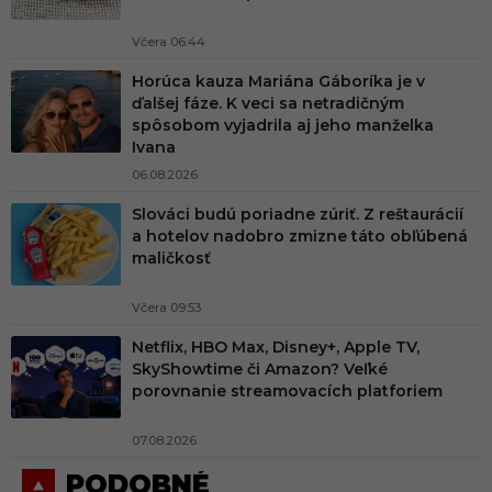
Včera 06:44
Horúca kauza Mariána Gáboríka je v
ďalšej fáze. K veci sa netradičným
spôsobom vyjadrila aj jeho manželka
Ivana
06.08.2026
Slováci budú poriadne zúriť. Z reštaurácií
a hotelov nadobro zmizne táto obľúbená
maličkosť
Včera 09:53
Netflix, HBO Max, Disney+, Apple TV,
SkyShowtime či Amazon? Veľké
porovnanie streamovacích platforiem
07.08.2026
PODOBNÉ