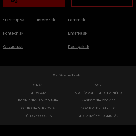
StartItUp.sk
Interez.sk
Femm.sk
Fontech.sk
Emefka.sk
Odzadu.sk
Receptik.sk
© 2026 emefka.sk
O NÁS
VOP
REDAKCIA
ARCHÍV VOP PREDPLATNÉHO
PODMIENKY POUŽÍVANIA
NASTAVENIA COOKIES
OCHRANA SÚKROMIA
VOP PREDPLATNÉHO
SÚBORY COOKIES
REKLAMAČNÝ FORMULÁR