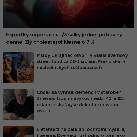
Expertky odporúčajú 1/3 šálky jednej potraviny
denne. Zlý cholesterol klesne o 7 %
Mladý Ukrajinec otvoril v Bratislave nový
PRE
street food za 30-tisíc eur. Prax získal v
MIU
michelinských reštauráciách
M
Chceš sa vyhnúť demencii v starobe?
Zmenou troch návykov medzi 45. a 65.
rokom získaš vyše dekádu zdravého
života
Lietanie ti na celé dni ochromí myseľ aj
trávenie. Dve veci rozhodnú o tom, ako