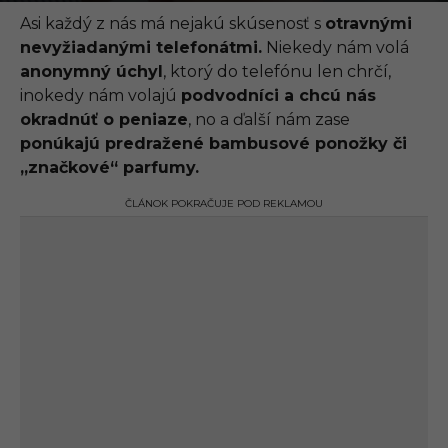
.
0
Asi každý z nás má nejakú skúsenosť s
otravnými
9
nevyžiadanými telefonátmi.
Niekedy nám volá
.
2
anonymný úchyl
, ktorý do telefónu len chrčí,
0
inokedy nám volajú
podvodníci a chcú nás
2
1
okradnúť o peniaze
, no a ďalší nám zase
,
ponúkajú predražené bambusové ponožky či
1
1
„značkové“ parfumy.
:
1
ČLÁNOK POKRAČUJE POD REKLAMOU
8