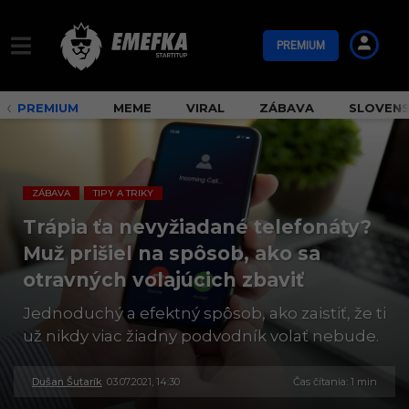
PREMIUM
PREMIUM
MEME
VIRAL
ZÁBAVA
SLOVEN
ZÁBAVA
TIPY A TRIKY
,
Trápia ťa nevyžiadané telefonáty?
Muž prišiel na spôsob, ako sa
otravných volajúcich zbaviť
Jednoduchý a efektný spôsob, ako zaistiť, že ti
už nikdy viac žiadny podvodník volať nebude.
Dušan Šutarík
03.07.2021, 14:30
3
Čas čítania: 1 min
0