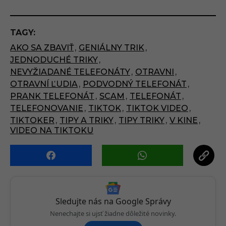
s
t
P
TAGY:
a
AKO SA ZBAVIŤ
,
GENIÁLNY TRIK
,
g
JEDNODUCHÉ TRIKY
,
i
NEVYŽIADANÉ TELEFONÁTY
,
OTRAVNI
,
n
OTRAVNÍ ĽUDIA
,
PODVODNÝ TELEFONÁT
,
a
PRANK TELEFONÁT
,
SCAM
,
TELEFONÁT
,
t
TELEFONOVANIE
,
TIKTOK
,
TIKTOK VIDEO
,
i
TIKTOKER
,
TIPY A TRIKY
,
TIPY TRIKY
,
V KINE
,
VIDEO NA TIKTOKU
o
n
Sledujte nás na Google Správy
Nenechajte si ujsť žiadne dôležité novinky.