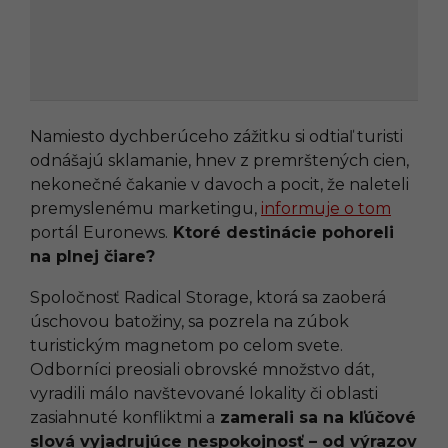
Namiesto dychberúceho zážitku si odtiaľ turisti
odnášajú sklamanie, hnev z premrštených cien,
nekonečné čakanie v davoch a pocit, že naleteli
premyslenému marketingu,
informuje o tom
portál Euronews.
Ktoré destinácie pohoreli
na plnej čiare?
Spoločnosť Radical Storage, ktorá sa zaoberá
úschovou batožiny, sa pozrela na zúbok
turistickým magnetom po celom svete.
Odborníci preosiali obrovské množstvo dát,
vyradili málo navštevované lokality či oblasti
zasiahnuté konfliktmi a
zamerali sa na kľúčové
slová vyjadrujúce nespokojnosť – od výrazov