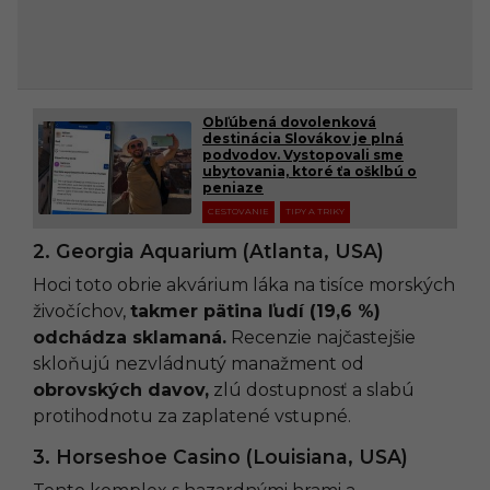
Obľúbená dovolenková
destinácia Slovákov je plná
podvodov. Vystopovali sme
ubytovania, ktoré ťa ošklbú o
peniaze
CESTOVANIE
TIPY A TRIKY
2. Georgia Aquarium (Atlanta, USA)
Hoci toto obrie akvárium láka na tisíce morských
živočíchov,
takmer pätina ľudí (19,6 %)
odchádza sklamaná.
Recenzie najčastejšie
skloňujú nezvládnutý manažment od
obrovských davov,
zlú dostupnosť a slabú
protihodnotu za zaplatené vstupné.
3. Horseshoe Casino (Louisiana, USA)