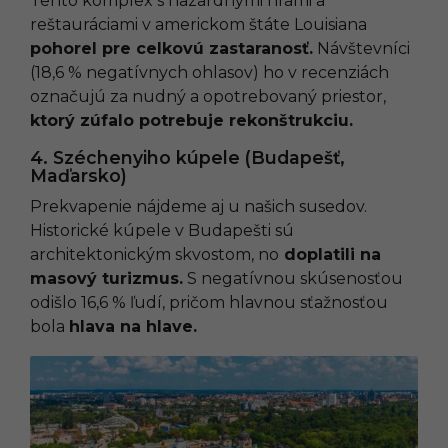
Tento komplex s hazardnými hrami a
reštauráciami v americkom štáte Louisiana
pohorel pre celkovú zastaranosť.
Návštevníci
(18,6 % negatívnych ohlasov) ho v recenziách
označujú za nudný a opotrebovaný priestor,
ktorý zúfalo potrebuje rekonštrukciu.
4. Széchenyiho kúpele (Budapešť,
Maďarsko)
Prekvapenie nájdeme aj u našich susedov.
Historické kúpele v Budapešti sú
architektonickým skvostom, no
doplatili na
masový turizmus.
S negatívnou skúsenosťou
odišlo 16,6 % ľudí, pričom hlavnou sťažnosťou
bola
hlava na hlave.