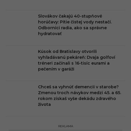
Slovákov čakajú 40-stupňové
horúčavy: Pitie čistej vody nestačí.
Odborníci radia, ako sa správne
hydratovať
Kúsok od Bratislavy otvorili
vyhľadávanú pekáreň: Dvaja golfoví
tréneri začínali s 16-tisíc eurami a
pečením v garáži
Chceš sa vyhnúť demencii v starobe?
Zmenou troch návykov medzi 45. a 65.
rokom získaš vyše dekádu zdravého
života
REKLAMA