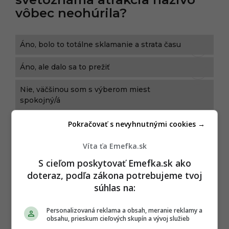
vôbec neohúrila?
Áno, bolo to totálne sklamanie a strata času
Áno, ale dalo sa to prežiť
Nie, väčšinou som s výberom miest
spokojný/á
Pokračovať s nevyhnutnými cookies →
P
ĎALEJ
Víta ťa Emefka.sk
o
s
S cieľom poskytovať Emefka.sk ako
t
doteraz, podľa zákona potrebujeme tvoj
súhlas na:
P
TAGY:
a
CESTOVANIE
,
MAĎARSKO
,
TURISTI
,
Personalizovaná reklama a obsah, meranie reklamy a
g
obsahu, prieskum cieľových skupín a vývoj služieb
TURISTICKÉ ATRAKCIE
,