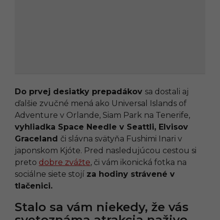
Do prvej desiatky prepadákov
sa dostali aj
ďalšie zvučné mená ako Universal Islands of
Adventure v Orlande, Siam Park na Tenerife,
vyhliadka Space Needle v Seattli, Elvisov
Graceland
či slávna svätyňa Fushimi Inari v
japonskom Kjóte. Pred nasledujúcou cestou si
preto
dobre zvážte
, či vám ikonická fotka na
sociálne siete stojí
za hodiny strávené v
tlačenici.
Stalo sa vám niekedy, že vás
svetoznáma atrakcia naživo