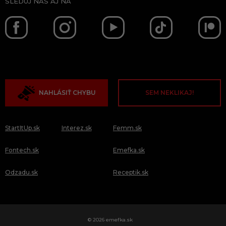
SLEDUJ NÁS AJ NA
NAHLÁSIŤ CHYBU
SEM NEKLIKAJ!
StartItUp.sk
Interez.sk
Femm.sk
Fontech.sk
Emefka.sk
Odzadu.sk
Receptik.sk
© 2026 emefka.sk