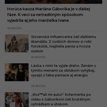
Horúca kauza Mariána Gáboríka je v ďalšej
fáze. K veci sa netradičným spôsobom
vyjadrila aj jeho manželka Ivana
06.08.2026
Slovenská influencerka čelí ďalšiemu
škandálu. Z cudzích domov si robí
fotokútik, majitelia penia a hrozia
súdom
05.08.2026
Láska s nimi ťa vyjde draho. Ženám s
týmito menami sa oblúkom vyhýbaj,
vysajú z teba peniaze aj energiu
06.08.2026
„Roz***ali mi auto!“ Exfarmárka po
videu s Gáboríkom čelí brutálnym
vyhrážkam a útokom