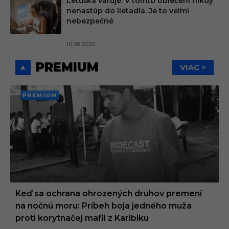
Letuška varuje: V tomto oblečení nikdy
nenastúp do lietadla. Je to veľmi
nebezpečné
10.08.2025
PREMIUM
VIAC >
PREMI
UM
Keď sa ochrana ohrozených druhov premení
na nočnú moru: Príbeh boja jedného muža
proti korytnačej mafii z Karibiku