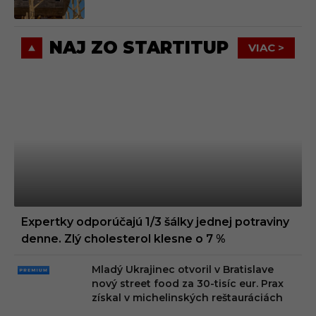
NAJ ZO STARTITUP
VIAC >
Expertky odporúčajú 1/3 šálky jednej potraviny
denne. Zlý cholesterol klesne o 7 %
Mladý Ukrajinec otvoril v Bratislave
PRE
nový street food za 30-tisíc eur. Prax
MIU
získal v michelinských reštauráciách
M