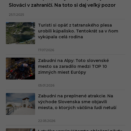
Slováci v zahraničí. Na toto si daj veľký pozor
25.11.2025
Turisti si opäť z tatranského plesa
urobili kúpalisko. Tentokrát sa v ňom
vykúpala celá rodina
17.07.2026
Zabudni na Alpy: Toto slovenské
mesto sa zaradilo medzi TOP 10
zimných miest Európy
05.01.2026
Zabudni na preplnené atrakcie. Na
východe Slovenska sme objavili
miesta, o ktorých väčšina ľudí netuší
22.05.2026