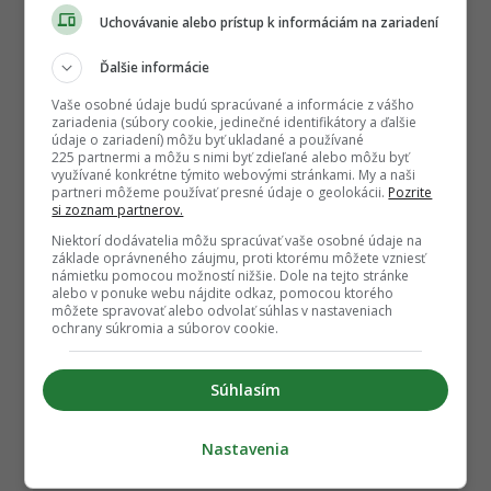
i
TURISTICKÉ SKLAMANIA
,
USA
n
Uchovávanie alebo prístup k informáciám na zariadení
a
Ďalšie informácie
t
Vaše osobné údaje budú spracúvané a informácie z vášho
i
zariadenia (súbory cookie, jedinečné identifikátory a ďalšie
o
údaje o zariadení) môžu byť ukladané a používané
225 partnermi a môžu s nimi byť zdieľané alebo môžu byť
n
Sledujte nás na Google Správy
využívané konkrétne týmito webovými stránkami. My a naši
partneri môžeme používať presné údaje o geolokácii.
Pozrite
Nenechajte si ujsť žiadne dôležité novinky.
si zoznam partnerov.
☆
Sledovať
Niektorí dodávatelia môžu spracúvať vaše osobné údaje na
základe oprávneného záujmu, proti ktorému môžete vzniesť
★
Po otvorení kliknite na hviezdičku
Sledovať
námietku pomocou možností nižšie. Dole na tejto stránke
alebo v ponuke webu nájdite odkaz, pomocou ktorého
môžete spravovať alebo odvolať súhlas v nastaveniach
REKLAMA
ochrany súkromia a súborov cookie.
Súhlasím
Nastavenia