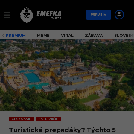
PREMIUM
PREMIUM
MEME
VIRAL
ZÁBAVA
SLOVEN
CESTOVANIE
ZAHRANIČIE
,
Turistické prepadáky? Týchto 5