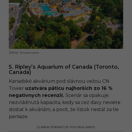
Shutterstock
5. Ripley’s Aquarium of Canada (Toronto,
Canada)
Kanadské akvárium pod slávnou vežou CN
Tower
uzatvára päticu najhorších zo 16 %
negatívnych recenzií.
Scenár sa opakuje:
nezvládnutá kapacita, kedy sa cez davy neviete
dostať k akváriám, a pocit, že lístok nestál za tie
peniaze.
ČLÁNOK POKRAČUJE POD REKLAMOU