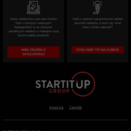
Oslov reklamou viac ako milión
Vieš o niečom zaujímavom alebo
ľudí v rôznych vekových
poznáš niekoho, o kom by sme
kategóriách a na rôznych
mali určite napísať?
sociálnych sieťach a nakopni svoj
biznis alebo produkt.
MÁM ZÁUJEM O
POŠLI NÁM TIP NA ČLÁNOK
SPOLUPRÁCU
Inzercia
Cenník