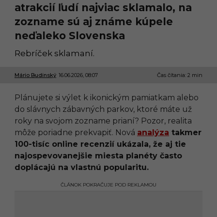
atrakcií ľudí najviac sklamalo, na
zozname sú aj známe kúpele
neďaleko Slovenska
Rebríček sklamaní.
Mário Budinský
16.06.2026, 08:07
1
Čas čítania: 2 min
5
.
Plánujete si výlet k ikonickým pamiatkam alebo
0
6
do slávnych zábavných parkov, ktoré máte už
.
roky na svojom zozname prianí? Pozor, realita
2
0
môže poriadne prekvapiť. Nová
analýza
takmer
2
100-tisíc online recenzií ukázala, že aj tie
6
,
najospevovanejšie miesta planéty často
1
doplácajú na vlastnú popularitu.
6
:
4
ČLÁNOK POKRAČUJE POD REKLAMOU
8