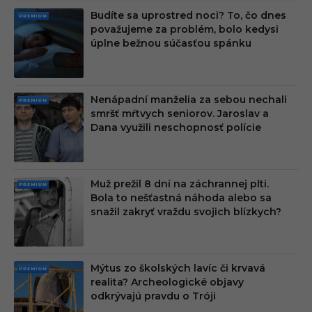
Budíte sa uprostred noci? To, čo dnes
PRE
považujeme za problém, bolo kedysi
MIU
úplne bežnou súčasťou spánku
M
Nenápadní manželia za sebou nechali
PRE
smršť mŕtvych seniorov. Jaroslav a
MIU
Dana využili neschopnosť polície
M
Muž prežil 8 dní na záchrannej plti.
PRE
Bola to nešťastná náhoda alebo sa
MIU
snažil zakryť vraždu svojich blízkych?
M
Mýtus zo školských lavíc či krvavá
PRE
realita? Archeologické objavy
MIU
odkrývajú pravdu o Tróji
M