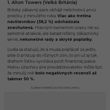
1. Alton Towers (Veľká Británia)
Britský zábavný park obhájil nelichotivú prvú
priečku z minulého roka.
Viac ako tretina
návštevníkov (38,2 %) odchádzala
znechutená.
Hlavným kameňom úrazu nie sú
samotné atrakcie, ale katastrofálny zákaznícky
servis,
nekonečné rady a skryté poplatky.
Ľudia sa sťažujú, že si musia priplácať za jedlo,
pitie či prístup do rôznych zón, čo pri už aj tak
drahom lístku vyvoláva pocit finančnej pasce.
Malou útechou pre prevádzkovateľov môže byť,
že minulý rok
bolo negatívnych recenzií až
takmer 50 %.
ČLÁNOK POKRAČUJE POD REKLAMOU