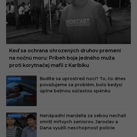
UM
Keď sa ochrana ohrozených druhov premení
na nočnú moru: Príbeh boja jedného muža
proti korytnačej mafii z Karibiku
Budíte sa uprostred noci? To, čo dnes
PRE
považujeme za problém, bolo kedysi
MIU
úplne bežnou súčasťou spánku
M
Nenápadní manželia za sebou nechali
PRE
smršť mŕtvych seniorov. Jaroslav a
MIU
Dana využili neschopnosť polície
M