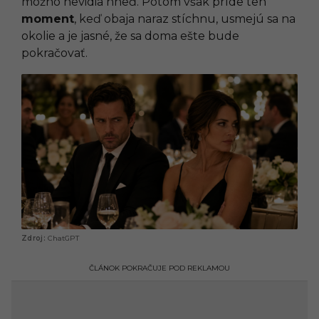
možno nevidia hneď. Potom však príde ten
moment
, keď obaja naraz stíchnu, usmejú sa na
okolie a je jasné, že sa doma ešte bude
pokračovať.
ChatGPT
ČLÁNOK POKRAČUJE POD REKLAMOU