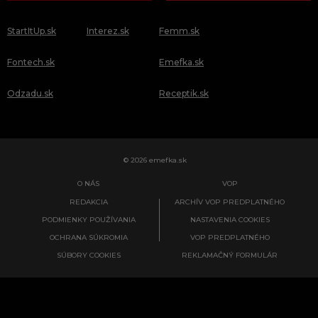
StartItUp.sk
Interez.sk
Femm.sk
Fontech.sk
Emefka.sk
Odzadu.sk
Receptik.sk
© 2026 emefka.sk
O NÁS
VOP
REDAKCIA
ARCHÍV VOP PREDPLATNÉHO
PODMIENKY POUŽÍVANIA
NASTAVENIA COOKIES
OCHRANA SÚKROMIA
VOP PREDPLATNÉHO
SÚBORY COOKIES
REKLAMAČNÝ FORMULÁR