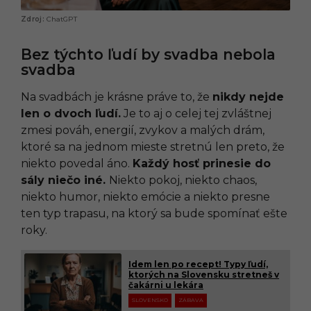
ChatGPT
Bez týchto ľudí by svadba nebola
svadba
Na svadbách je krásne práve to, že
nikdy nejde
len o dvoch ľudí.
Je to aj o celej tej zvláštnej
zmesi pováh, energií, zvykov a malých drám,
ktoré sa na jednom mieste stretnú len preto, že
niekto povedal áno.
Každý hosť prinesie do
sály niečo iné.
Niekto pokoj, niekto chaos,
niekto humor, niekto emócie a niekto presne
ten typ trapasu, na ktorý sa bude spomínať ešte
roky.
Idem len po recept! Typy ľudí,
ktorých na Slovensku stretneš v
čakárni u lekára
SLOVENSKO
ZÁBAVA