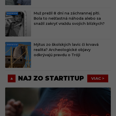
Muž prežil 8 dní na záchrannej plti.
PRE
Bola to nešťastná náhoda alebo sa
MIU
snažil zakryť vraždu svojich blízkych?
M
Mýtus zo školských lavíc či krvavá
PRE
realita? Archeologické objavy
MIU
odkrývajú pravdu o Tróji
M
NAJ ZO STARTITUP
VIAC >