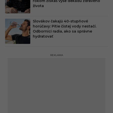
rokom získaš vyše dekádu zdravého
života
Slovákov čakajú 40-stupňové
horúčavy: Pitie čistej vody nestačí.
Odborníci radia, ako sa správne
hydratovať
REKLAMA