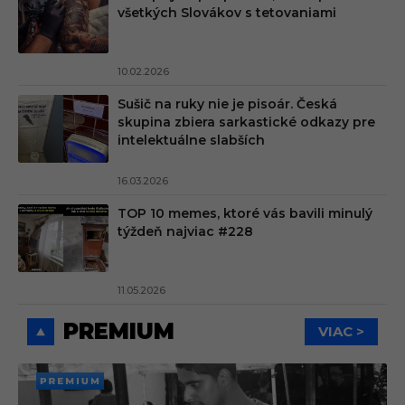
všetkých Slovákov s tetovaniami
10.02.2026
Sušič na ruky nie je pisoár. Česká
skupina zbiera sarkastické odkazy pre
intelektuálne slabších
16.03.2026
TOP 10 memes, ktoré vás bavili minulý
týždeň najviac #228
11.05.2026
PREMIUM
VIAC >
PREMI