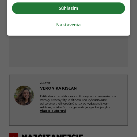
Súhlasím
Nastavenia
Autor
VERONIKA KISLAN
Editorka a redaktorka s odborným zameraním na
zdravý životný štýl a fitness. Má vyštudované
editorstvo a dlhoročnú prax vo vydavateľskom
sektore, vďaka čomu garantuje vysokú jazyko
...
viac o autorovi