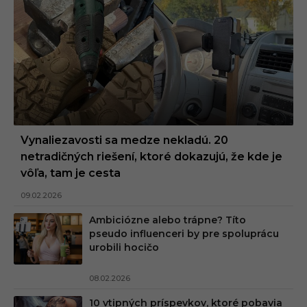
Vynaliezavosti sa medze nekladú. 20
netradičných riešení, ktoré dokazujú, že kde je
vôľa, tam je cesta
09.02.2026
Ambiciózne alebo trápne? Títo
pseudo influenceri by pre spoluprácu
urobili hocičo
08.02.2026
10 vtipných príspevkov, ktoré pobavia