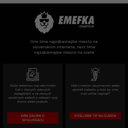
One time najzábavnejšie miesto na
slovenskom internete, next time
najzabávnejšie miesto na svete
Oslov reklamou viac ako milión
Vieš o niečom zaujímavom alebo
ľudí v rôznych vekových
poznáš niekoho, o kom by sme
kategóriách a na rôznych
mali určite napísať?
sociálnych sieťach a nakopni svoj
biznis alebo produkt.
MÁM ZÁUJEM O
POŠLI NÁM TIP NA ČLÁNOK
SPOLUPRÁCU