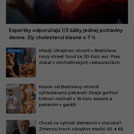
Expertky odporúčajú 1/3 šálky jednej potraviny
denne. Zlý cholesterol klesne o 7 %
Mladý Ukrajinec otvoril v Bratislave
PRE
nový street food za 30-tisíc eur. Prax
MIU
získal v michelinských reštauráciách
M
Kúsok od Bratislavy otvorili
vyhľadávanú pekáreň: Dvaja golfoví
tréneri začínali s 16-tisíc eurami a
pečením v garáži
Chceš sa vyhnúť demencii v starobe?
Zmenou troch návykov medzi 45. a 65.