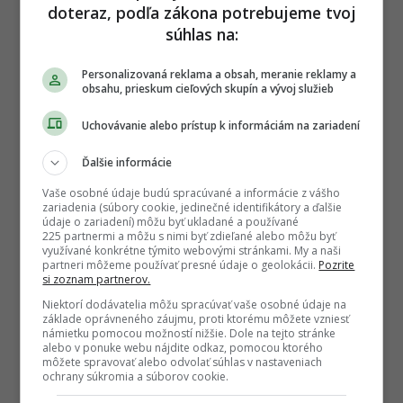
★
Po otvorení kliknite na hviezdičku
Sledovať
doteraz, podľa zákona potrebujeme tvoj
súhlas na:
REKLAMA
Personalizovaná reklama a obsah, meranie reklamy a
obsahu, prieskum cieľových skupín a vývoj služieb
Uchovávanie alebo prístup k informáciám na zariadení
Ďalšie informácie
Vaše osobné údaje budú spracúvané a informácie z vášho
zariadenia (súbory cookie, jedinečné identifikátory a ďalšie
údaje o zariadení) môžu byť ukladané a používané
225 partnermi a môžu s nimi byť zdieľané alebo môžu byť
využívané konkrétne týmito webovými stránkami. My a naši
partneri môžeme používať presné údaje o geolokácii.
Pozrite
si zoznam partnerov.
Niektorí dodávatelia môžu spracúvať vaše osobné údaje na
základe oprávneného záujmu, proti ktorému môžete vzniesť
námietku pomocou možností nižšie. Dole na tejto stránke
alebo v ponuke webu nájdite odkaz, pomocou ktorého
môžete spravovať alebo odvolať súhlas v nastaveniach
ochrany súkromia a súborov cookie.