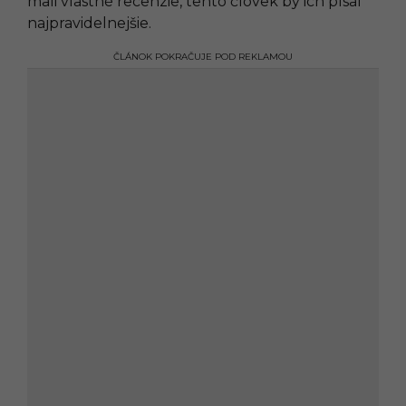
mali vlastné recenzie, tento človek by ich písal
najpravidelnejšie.
ČLÁNOK POKRAČUJE POD REKLAMOU