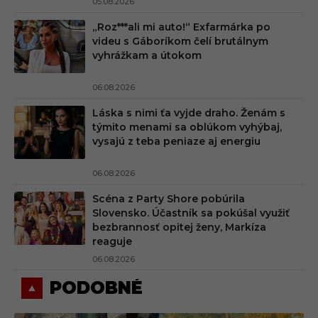
05.08.2026
„Roz***ali mi auto!“ Exfarmárka po
videu s Gáboríkom čelí brutálnym
vyhrážkam a útokom
06.08.2026
Láska s nimi ťa vyjde draho. Ženám s
týmito menami sa oblúkom vyhýbaj,
vysajú z teba peniaze aj energiu
06.08.2026
Scéna z Party Shore pobúrila
Slovensko. Účastník sa pokúšal využiť
bezbrannosť opitej ženy, Markíza
reaguje
06.08.2026
PODOBNÉ