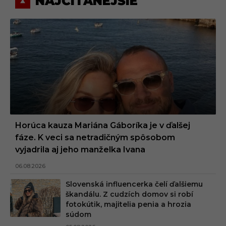
NAJČÍTANEJŠIE
Horúca kauza Mariána Gáboríka je v ďalšej
fáze. K veci sa netradičným spôsobom
vyjadrila aj jeho manželka Ivana
06.08.2026
Slovenská influencerka čelí ďalšiemu
škandálu. Z cudzích domov si robí
fotokútik, majitelia penia a hrozia
súdom