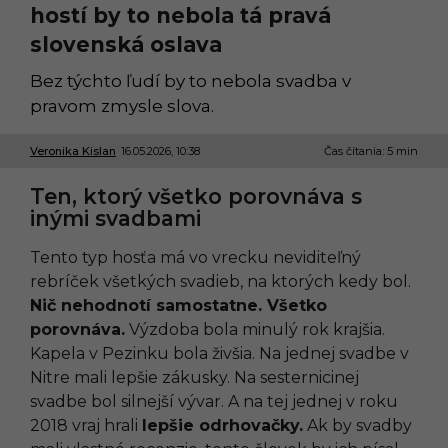
hostí by to nebola tá pravá
slovenská oslava
Bez týchto ľudí by to nebola svadba v
pravom zmysle slova.
Veronika Kislan
16.05.2026, 10:38
1
Čas čítania: 5 min
6
.
Ten, ktorý všetko porovnáva s
0
inými svadbami
5
.
2
Tento typ hosťa má vo vrecku neviditeľný
0
2
rebríček všetkých svadieb, na ktorých kedy bol.
6
Nič nehodnotí samostatne. Všetko
,
0
porovnáva.
Výzdoba bola minulý rok krajšia.
9
Kapela v Pezinku bola živšia. Na jednej svadbe v
:
5
Nitre mali lepšie zákusky. Na sesternicinej
4
svadbe bol silnejší vývar. A na tej jednej v roku
2018 vraj hrali
lepšie odrhovačky.
Ak by svadby