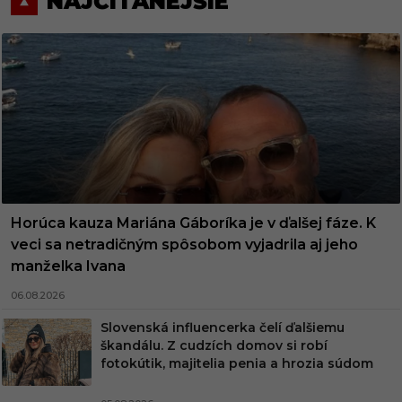
NAJČÍTANEJŠIE
Horúca kauza Mariána Gáboríka je v ďalšej fáze. K
veci sa netradičným spôsobom vyjadrila aj jeho
manželka Ivana
06.08.2026
Slovenská influencerka čelí ďalšiemu
škandálu. Z cudzích domov si robí
fotokútik, majitelia penia a hrozia súdom