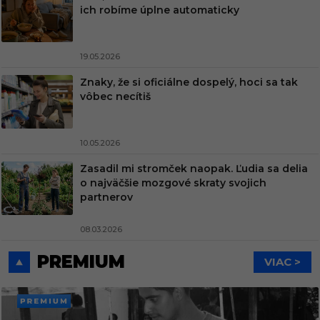
ich robíme úplne automaticky
19.05.2026
Znaky, že si oficiálne dospelý, hoci sa tak
vôbec necítiš
10.05.2026
Zasadil mi stromček naopak. Ľudia sa delia
o najväčšie mozgové skraty svojich
partnerov
08.03.2026
PREMIUM
VIAC >
PREMI