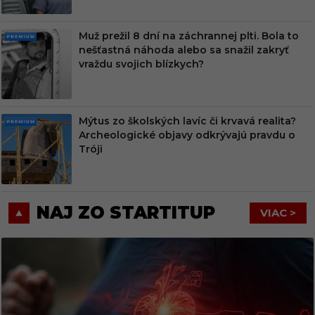
Muž prežil 8 dní na záchrannej plti. Bola to
PRE
nešťastná náhoda alebo sa snažil zakryť
MIU
vraždu svojich blízkych?
M
Mýtus zo školských lavíc či krvavá realita?
PRE
Archeologické objavy odkrývajú pravdu o
MIU
Tróji
M
NAJ ZO STARTITUP
VIAC >