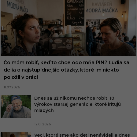
Čo mám robiť, keď to chce odo mňa PIN? Ľudia sa
delia o najstupídnejšie otázky, ktoré im niekto
položil v práci
11.07.2026
Dnes sa už nikomu nechce robiť. 10
výrokov staršej generácie, ktoré iritujú
mladých
12.01.2026
Veci, ktoré sme ako deti nenávideli a dnes