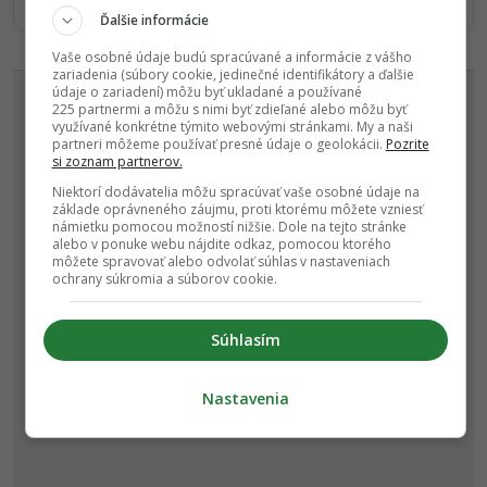
★
Po otvorení kliknite na hviezdičku
Sledovať
Ďalšie informácie
Vaše osobné údaje budú spracúvané a informácie z vášho
REKLAMA
zariadenia (súbory cookie, jedinečné identifikátory a ďalšie
údaje o zariadení) môžu byť ukladané a používané
225 partnermi a môžu s nimi byť zdieľané alebo môžu byť
využívané konkrétne týmito webovými stránkami. My a naši
partneri môžeme používať presné údaje o geolokácii.
Pozrite
si zoznam partnerov.
Niektorí dodávatelia môžu spracúvať vaše osobné údaje na
základe oprávneného záujmu, proti ktorému môžete vzniesť
námietku pomocou možností nižšie. Dole na tejto stránke
alebo v ponuke webu nájdite odkaz, pomocou ktorého
môžete spravovať alebo odvolať súhlas v nastaveniach
ochrany súkromia a súborov cookie.
Súhlasím
Nastavenia