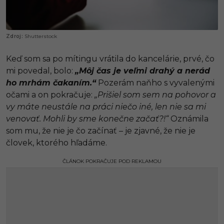
Shutterstock
Keď som sa po mítingu vrátila do kancelárie, prvé, čo
mi povedal, bolo:
„Môj čas je veľmi drahý a nerád
ho mrhám čakaním.“
Pozerám naňho s vyvalenými
očami a on pokračuje:
„Prišiel som sem na pohovor a
vy máte neustále na práci niečo iné, len nie sa mi
venovať. Mohli by sme konečne začať?!“
Oznámila
som mu, že nie je čo začínať – je zjavné, že nie je
človek, ktorého hľadáme.
ČLÁNOK POKRAČUJE POD REKLAMOU