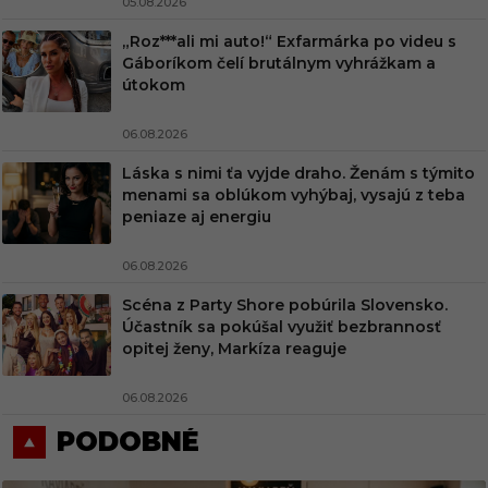
05.08.2026
„Roz***ali mi auto!“ Exfarmárka po videu s
Gáboríkom čelí brutálnym vyhrážkam a
útokom
06.08.2026
Láska s nimi ťa vyjde draho. Ženám s týmito
menami sa oblúkom vyhýbaj, vysajú z teba
peniaze aj energiu
06.08.2026
Scéna z Party Shore pobúrila Slovensko.
Účastník sa pokúšal využiť bezbrannosť
opitej ženy, Markíza reaguje
06.08.2026
PODOBNÉ