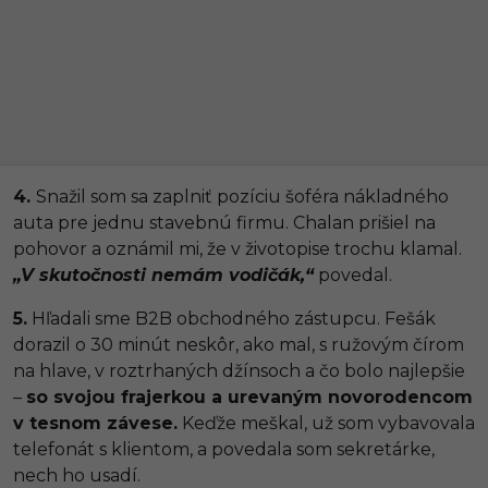
4.
Snažil som sa zaplniť pozíciu šoféra nákladného
auta pre jednu stavebnú firmu. Chalan prišiel na
pohovor a oznámil mi, že v životopise trochu klamal.
„V skutočnosti nemám vodičák,“
povedal.
5.
Hľadali sme B2B obchodného zástupcu. Fešák
dorazil o 30 minút neskôr, ako mal, s ružovým čírom
na hlave, v roztrhaných džínsoch a čo bolo najlepšie
–
so svojou frajerkou a urevaným novorodencom
v tesnom závese.
Keďže meškal, už som vybavovala
telefonát s klientom, a povedala som sekretárke,
nech ho usadí.