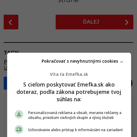
strane
P
ĎALEJ
o
s
t
P
TAGY:
a
Pokračovať s nevyhnutnými cookies →
POHOVOR
,
PRACOVNÝ POHOVOR
,
PRÍHODY
,
g
UCHÁDZAČ O PRÁCU
i
Víta ťa Emefka.sk
n
S cieľom poskytovať Emefka.sk ako
a
doteraz, podľa zákona potrebujeme tvoj
t
súhlas na:
i
Sledujte nás na Google Správy
o
Personalizovaná reklama a obsah, meranie reklamy a
obsahu, prieskum cieľových skupín a vývoj služieb
Nenechajte si ujsť žiadne dôležité novinky.
n
☆
Sledovať
Uchovávanie alebo prístup k informáciám na zariadení