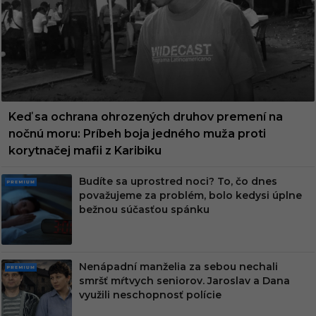
UM
Keď sa ochrana ohrozených druhov premení na
nočnú moru: Príbeh boja jedného muža proti
korytnačej mafii z Karibiku
Budíte sa uprostred noci? To, čo dnes
PRE
považujeme za problém, bolo kedysi úplne
MIU
bežnou súčasťou spánku
M
Nenápadní manželia za sebou nechali
PRE
smršť mŕtvych seniorov. Jaroslav a Dana
MIU
využili neschopnosť polície
M