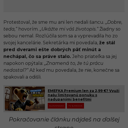
Protestoval, že sme mu ani len nedali šancu.
„Dobre,
teda,“
hovorím.
„Ukážte mi váš životopis.“
Žiadny so
sebou nemal. Rozlúčila som sa a vyprevadila ho zo
svojej kancelárie. Sekretárka mi povedala,
že stál
pred dverami ešte dobrých päť minút a
nechápal, čo sa práve stalo.
Jeho priateľka sa jej
napokon opýtala:
„Znamená to, že tú prácu
nedostal?“
Až keď mu povedala, že nie, konečne sa
spakovali a odišli.
EMEFKA Premium len za 2,99 €? Využi
našu limitovanú ponuku s
nadupanými benefitmi
SLOVENSKO
TV & MEDIA
Pokračovanie článku nájdeš na ďalšej