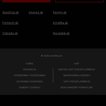
StartItUp.sk
Interez.sk
Femm.sk
Fontech.sk
Emefka.sk
Odzadu.sk
Receptik.sk
© 2026 emefka.sk
O NÁS
VOP
REDAKCIA
ARCHÍV VOP PREDPLATNÉHO
PODMIENKY POUŽÍVANIA
NASTAVENIA COOKIES
OCHRANA SÚKROMIA
VOP PREDPLATNÉHO
SÚBORY COOKIES
REKLAMAČNÝ FORMULÁR