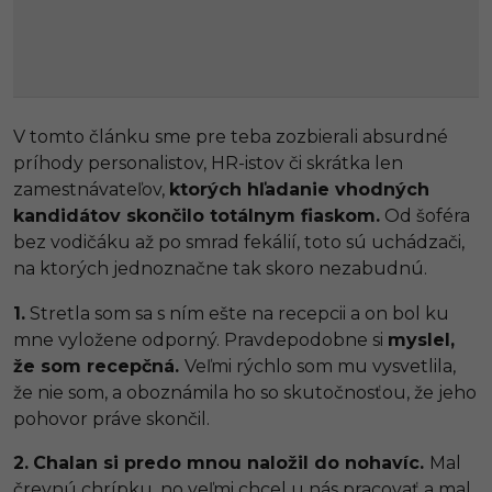
V tomto článku sme pre teba zozbierali absurdné
príhody personalistov, HR-istov či skrátka len
zamestnávateľov,
ktorých hľadanie vhodných
kandidátov skončilo totálnym fiaskom.
Od šoféra
bez vodičáku až po smrad fekálií, toto sú uchádzači,
na ktorých jednoznačne tak skoro nezabudnú.
1.
Stretla som sa s ním ešte na recepcii a on bol ku
mne vyložene odporný. Pravdepodobne si
myslel,
že som recepčná.
Veľmi rýchlo som mu vysvetlila,
že nie som, a oboznámila ho so skutočnosťou, že jeho
pohovor práve skončil.
2.
Chalan si predo mnou naložil do nohavíc.
Mal
črevnú chrípku, no veľmi chcel u nás pracovať a mal