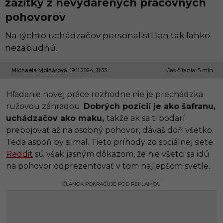
zážitky z nevydarených pracovných
pohovorov
Na týchto uchádzačov personalisti len tak ľahko
nezabudnú.
Michaela Molnárová
19.11.2024, 11:33
1
Čas čítania: 5 min
9
.
Hľadanie novej práce rozhodne nie je prechádzka
1
1
ružovou záhradou.
Dobrých pozícií je ako šafranu,
.
uchádzačov ako maku,
takže ak sa ti podarí
2
0
prebojovať až na osobný pohovor, dávaš doň všetko.
2
Teda aspoň by si mal. Tieto príhody zo sociálnej siete
4
,
Reddit
sú však jasným dôkazom, že nie všetci sa idú
1
na pohovor odprezentovať v tom najlepšom svetle.
2
:
1
ČLÁNOK POKRAČUJE POD REKLAMOU
8