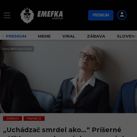
PREMIUM
PREMIUM
MEME
VIRAL
ZÁBAVA
SLOVEN
Zdroj: ©Shutterstock
ZÁBAVA
FINANCIE
,
„Uchádzač smrdel ako…“ Príšerné