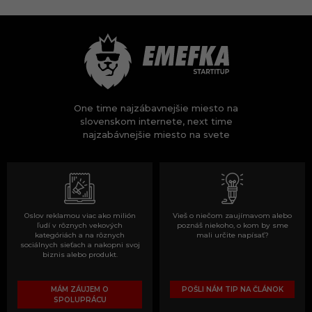
One time najzábavnejšie miesto na
slovenskom internete, next time
najzabávnejšie miesto na svete
Oslov reklamou viac ako milión
Vieš o niečom zaujímavom alebo
ľudí v rôznych vekových
poznáš niekoho, o kom by sme
kategóriách a na rôznych
mali určite napísať?
sociálnych sieťach a nakopni svoj
biznis alebo produkt.
MÁM ZÁUJEM O
POŠLI NÁM TIP NA ČLÁNOK
SPOLUPRÁCU