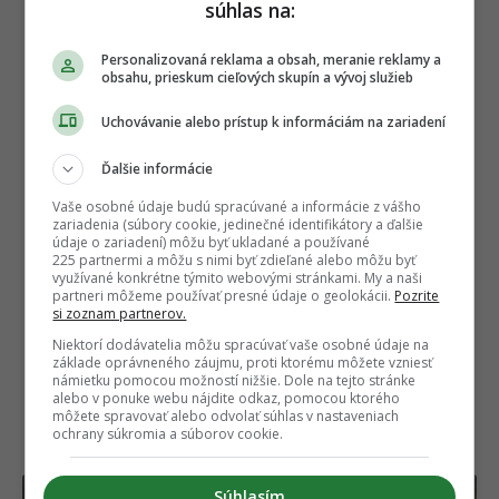
súhlas na:
Personalizovaná reklama a obsah, meranie reklamy a
obsahu, prieskum cieľových skupín a vývoj služieb
Uchovávanie alebo prístup k informáciám na zariadení
Ďalšie informácie
Vaše osobné údaje budú spracúvané a informácie z vášho
zariadenia (súbory cookie, jedinečné identifikátory a ďalšie
Autor
údaje o zariadení) môžu byť ukladané a používané
DUŠAN ŠUTARÍK
225 partnermi a môžu s nimi byť zdieľané alebo môžu byť
využívané konkrétne týmito webovými stránkami. My a naši
Filmový a televízny kritik, ktorý v EMEFKA uplatňuje
partneri môžeme používať presné údaje o geolokácii.
Pozrite
svoje vzdelanie z Vysokej školy múzických umení v
Bratislave. Vďaka odbornému vhľadu do réžie,
si zoznam partnerov.
dramaturgie a scenáristiky priná
...
viac o autorovi
Niektorí dodávatelia môžu spracúvať vaše osobné údaje na
základe oprávneného záujmu, proti ktorému môžete vzniesť
námietku pomocou možností nižšie. Dole na tejto stránke
alebo v ponuke webu nájdite odkaz, pomocou ktorého
môžete spravovať alebo odvolať súhlas v nastaveniach
NAJČÍTANEJŠIE
ochrany súkromia a súborov cookie.
Súhlasím