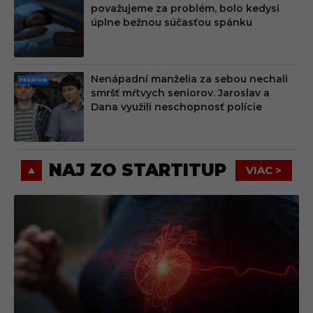
PRE
považujeme za problém, bolo kedysi
MIU
úplne bežnou súčasťou spánku
M
Nenápadní manželia za sebou nechali
PRE
smršť mŕtvych seniorov. Jaroslav a
MIU
Dana využili neschopnosť polície
M
NAJ ZO STARTITUP
VIAC >