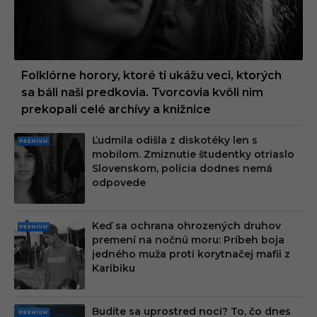
Folklórne horory, ktoré ti ukážu veci, ktorých
sa báli naši predkovia. Tvorcovia kvôli nim
prekopali celé archívy a knižnice
Ľudmila odišla z diskotéky len s
PRE
mobilom. Zmiznutie študentky otriaslo
MIU
Slovenskom, polícia dodnes nemá
M
odpovede
Keď sa ochrana ohrozených druhov
PRE
premení na nočnú moru: Príbeh boja
MIU
jedného muža proti korytnačej mafii z
M
Karibiku
Budíte sa uprostred noci? To, čo dnes