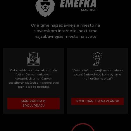
One time najzábavnejšie miesto na
slovenskom internete, next time
najzabávnejšie miesto na svete
Oslov reklamou viac ako milión
Vieš o niečom zaujímavom alebo
ľudí v rôznych vekových
poznáš niekoho, o kom by sme
kategóriách a na rôznych
mali určite napísať?
sociálnych sieťach a nakopni svoj
biznis alebo produkt.
MÁM ZÁUJEM O
POŠLI NÁM TIP NA ČLÁNOK
SPOLUPRÁCU