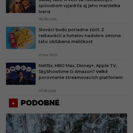
spôsobom vyjadrila aj jeho manželka
Ivana
06.08.2026
Slováci budú poriadne zúriť. Z
reštaurácií a hotelov nadobro zmizne
táto obľúbená maličkosť
Včera 09:53
Netflix, HBO Max, Disney+, Apple TV,
SkyShowtime či Amazon? Veľké
porovnanie streamovacích platforiem
07.08.2026
PODOBNÉ