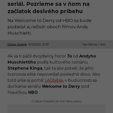
seriál. Pozrieme sa v ňom na
začiatok desivého príbehu
Na Welcome to Derry od HBO sa bude
podieľať aj režisér oboch filmov Andy
Muschietti.
Dušan Šutarík
31.03.2022, 20:37
3
Čas čítania: 1 min
1
.
Ak sa ti páčil dvojdielny horor
To
od
Andyho
0
3
Muschiettiho
podľa kultového románu
.
Stephena Kinga
, tak ťa iste poteší, že jeho
2
0
tvorcovia ešte nepovedali posledné slovo. Ako
2
totiž píše aj portál
LADbible
, v budúcnosti sa
2
,
dočkáme seriálu
Welcome to Derry
pod
2
hlavičkou
HBO
.
1
:
4
ČLÁNOK POKRAČUJE POD REKLAMOU
5