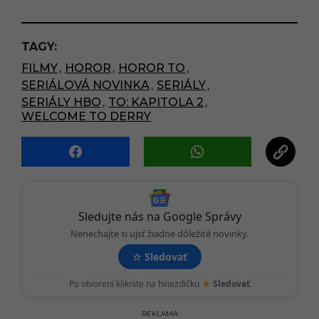
s
t
P
TAGY:
a
FILMY
,
HOROR
,
HOROR TO
,
g
SERIÁLOVÁ NOVINKA
,
SERIÁLY
,
i
SERIÁLY HBO
,
TO: KAPITOLA 2
,
n
WELCOME TO DERRY
a
t
i
o
n
Sledujte nás na Google Správy
Nenechajte si ujsť žiadne dôležité novinky.
☆
Sledovať
★
Po otvorení kliknite na hviezdičku
Sledovať
REKLAMA