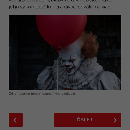
jeho výkon totiž kritici a diváci chválili najviac.
Warner Bros. Pictures / MovieStillsDB
P
ĎALEJ
o