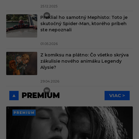
25.12.2025
Preklial ho samotný Mephisto: Toto je
skutočný Spider-Man, ktorého príbeh
ste nepoznali
01.05.2026
Z komiksu na plátno: Čo všetko skrýva
zákulisie nového animáku Legendy
Alysie?
29.04.2026
PREMIUM
VIAC >
PREMI
UM