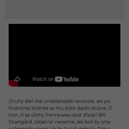
Druhý diel mal zmiešanejšie recenzie, ale po
finančnej stránke sa mu stále darilo slušne. O
tom, či sa úlohy Pennywisa opäť zhostí Bill
Skarsgård, zatiaľ nič nevieme, ale boli by sme
veľmi prekvapení, ak by to tak nebolo. Práve