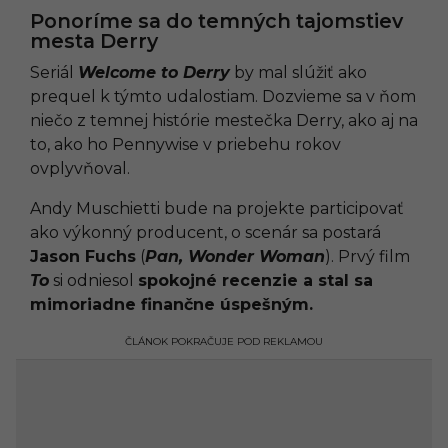
Ponoríme sa do temných tajomstiev
mesta Derry
Seriál
Welcome to Derry
by mal slúžiť ako
prequel k týmto udalostiam. Dozvieme sa v ňom
niečo z temnej histórie mestečka Derry, ako aj na
to, ako ho Pennywise v priebehu rokov
ovplyvňoval.
Andy Muschietti bude na projekte participovať
ako výkonný producent, o scenár sa postará
Jason Fuchs
(
Pan, Wonder Woman
). Prvý film
To
si odniesol
spokojné recenzie a stal sa
mimoriadne finančne úspešným.
ČLÁNOK POKRAČUJE POD REKLAMOU