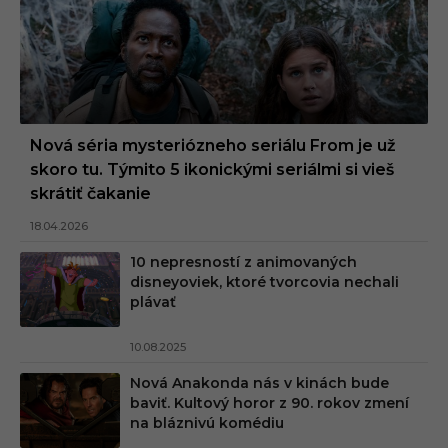
Nová séria mysteriózneho seriálu From je už
skoro tu. Týmito 5 ikonickými seriálmi si vieš
skrátiť čakanie
18.04.2026
10 nepresností z animovaných
disneyoviek, ktoré tvorcovia nechali
plávať
10.08.2025
Nová Anakonda nás v kinách bude
baviť. Kultový horor z 90. rokov zmení
na bláznivú komédiu