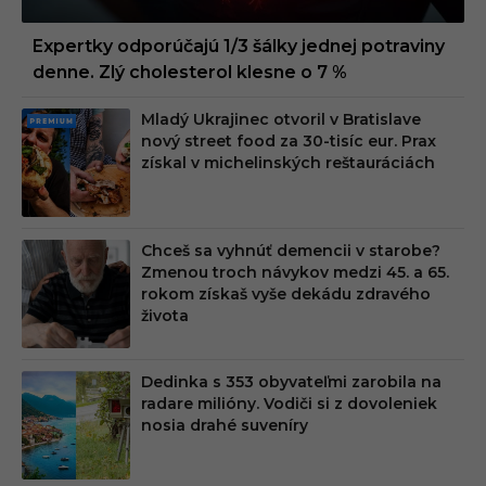
Expertky odporúčajú 1/3 šálky jednej potraviny
denne. Zlý cholesterol klesne o 7 %
Mladý Ukrajinec otvoril v Bratislave
PRE
nový street food za 30-tisíc eur. Prax
MIU
získal v michelinských reštauráciách
M
Chceš sa vyhnúť demencii v starobe?
Zmenou troch návykov medzi 45. a 65.
rokom získaš vyše dekádu zdravého
života
Dedinka s 353 obyvateľmi zarobila na
radare milióny. Vodiči si z dovoleniek
nosia drahé suveníry