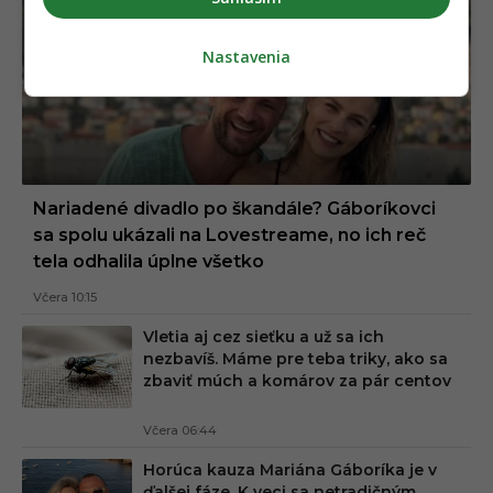
Nastavenia
Nariadené divadlo po škandále? Gáboríkovci
sa spolu ukázali na Lovestreame, no ich reč
tela odhalila úplne všetko
Včera 10:15
Vletia aj cez sieťku a už sa ich
nezbavíš. Máme pre teba triky, ako sa
zbaviť múch a komárov za pár centov
Včera 06:44
Horúca kauza Mariána Gáboríka je v
ďalšej fáze. K veci sa netradičným