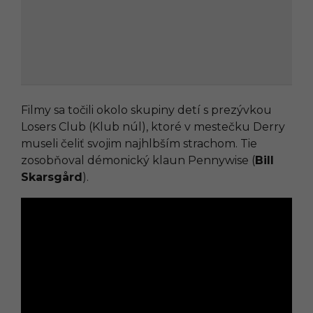
Filmy sa točili okolo skupiny detí s prezývkou
Losers Club (Klub núl), ktoré v mestečku Derry
museli čeliť svojim najhlbším strachom. Tie
zosobňoval démonický klaun Pennywise (
Bill
Skarsgård
).