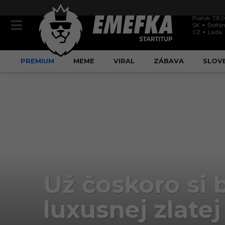
Piatok 7.8.
SK
Štefán
CZ
Lada
PREMIUM
MEME
VIRAL
ZÁBAVA
SLOV
Už čoskoro si 
luxusnej zlatej 