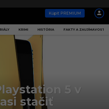
Kúpiť PREMIUM
RIÁLY
KRIMI
HISTÓRIA
FAKTY A ZAUJÍMAVOSTI
laystation 5 v
asi stačiť