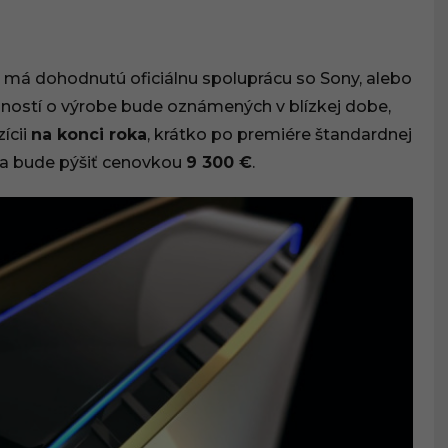
ly má dohodnutú oficiálnu spoluprácu so Sony, alebo
obností o výrobe bude oznámených v blízkej dobe,
ícii
na konci roka
, krátko po premiére štandardnej
a sa bude pýšiť cenovkou
9 300 €
.