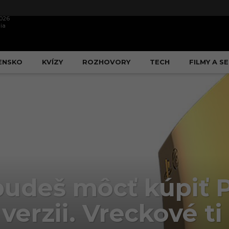
2026
ia
ENSKO
KVÍZY
ROZHOVORY
TECH
FILMY A SE
budeš môcť kúpiť P
verzii. Vreckové ti 