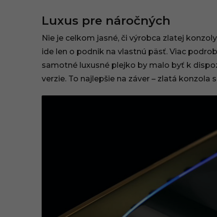
Luxus pre náročných
Nie je celkom jasné, či výrobca zlatej konzo
ide len o podnik na vlastnú päsť. Viac podr
samotné luxusné plejko by malo byť k dispoz
verzie. To najlepšie na záver – zlatá konzol