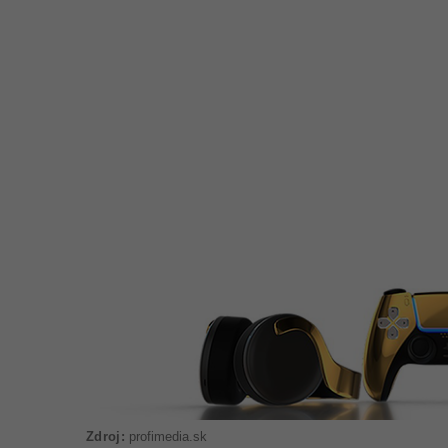
2
1
,
1
4
:
1
8
profimedia.sk