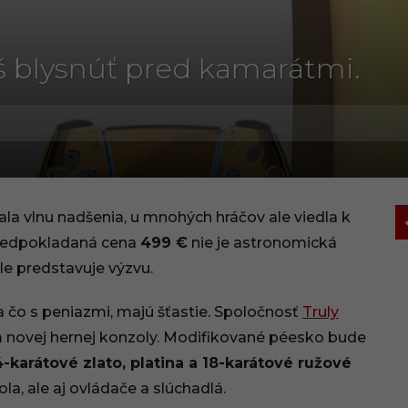
š blysnúť pred kamarátmi.
ala vlnu nadšenia, u mnohých hráčov ale viedla k
edpokladaná cena
499 €
nie je astronomická
le predstavuje výzvu.
a čo s peniazmi, majú šťastie. Spoločnosť
Truly
 novej hernej konzoly. Modifikované péesko bude
-karátové zlato, platina a 18-karátové ružové
a, ale aj ovládače a slúchadlá.