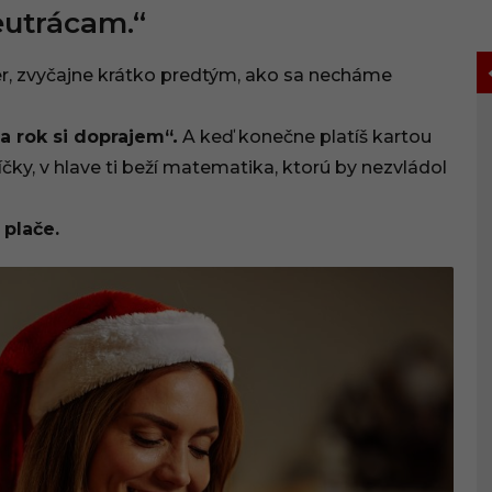
eutrácam.“
r, zvyčajne krátko predtým, ako sa necháme
za rok si doprajem“
.
A keď konečne platíš kartou
íčky, v hlave ti beží matematika, ktorú by nezvládol
 plače.