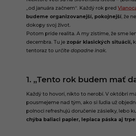
.
„od januára začnem“. Každý rok pred
Vianoc
budeme organizovanejší, pokojnejší
, že 
1
dokopy svoj život.
2
Potom príde realita. A my zistíme, že sme l
.
decembra. Tu je
zopár klasických situácií,
k
tentoraz to
určite dopadne inak.
2
0
1. „Tento rok budem mať da
2
5
Každý to hovorí, nikto to nerobí. V októbri m
,
pousmejeme nad tým, ako si ľudia už objedná
polnoci refreshujú doručenie zásielky, lebo ku
1
chýba baliaci papier, lepiaca páska aj trpe
1