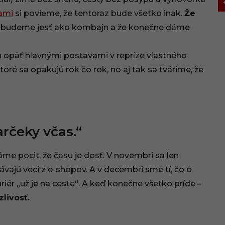
ami
si povieme, že tentoraz bude všetko inak.
Že
nebudeme jesť ako kombajn a že konečne dáme
en opäť hlavnými postavami v repríze vlastného
toré sa opakujú rok čo rok, no aj tak sa tvárime, že
rčeky včas.“
áme pocit, že času je dosť. V novembri sa len
vajú veci z e-shopov. A v decembri sme tí, čo o
riér „už je na ceste“. A keď konečne všetko príde –
zlivosť.