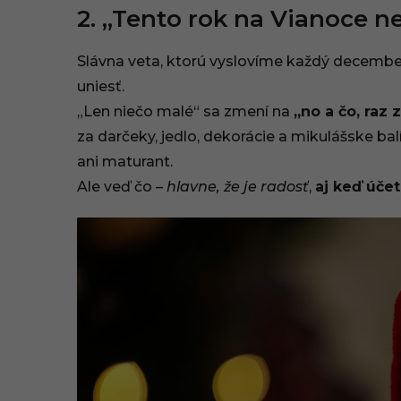
:
2. „Tento rok na Vianoce n
3
Slávna veta, ktorú vyslovíme každý decembe
4
uniesť.
„Len niečo malé“ sa zmení na
„no a čo, raz 
za darčeky, jedlo, dekorácie a mikulášske bal
ani maturant.
Ale veď čo –
hlavne, že je radosť
,
aj keď účet