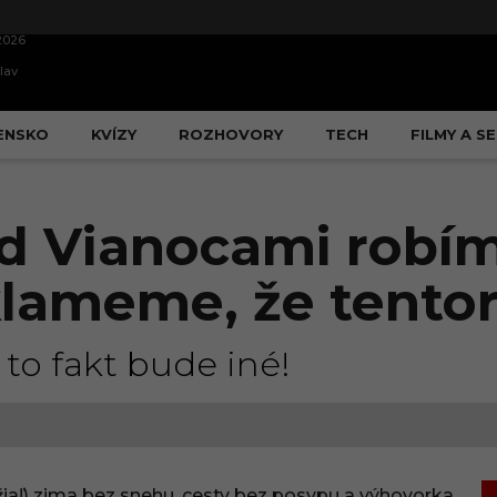
2026
lav
ENSKO
KVÍZY
ROZHOVORY
TECH
FILMY A SE
ed Vianocami robí
klameme, že tentor
 to fakt bude iné!
žiaľ) zima bez snehu, cesty bez posypu a výhovorka