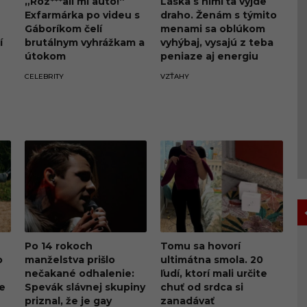
„Roz***ali mi auto!“
Láska s nimi ťa vyjde
Exfarmárka po videu s
draho. Ženám s týmito
Gáboríkom čelí
menami sa oblúkom
í
brutálnym vyhrážkam a
vyhýbaj, vysajú z teba
útokom
peniaze aj energiu
m
CELEBRITY
VZŤAHY
Po 14 rokoch
Tomu sa hovorí
o
manželstva prišlo
ultimátna smola. 20
nečakané odhalenie:
ľudí, ktorí mali určite
re
Spevák slávnej skupiny
chuť od srdca si
priznal, že je gay
zanadávať