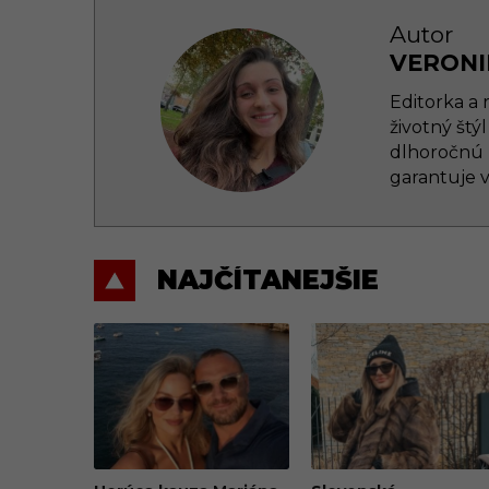
Autor
VERONI
Editorka a
životný štý
dlhoročnú 
garantuje 
NAJČÍTANEJŠIE