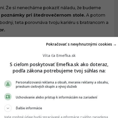
ní. Že si nenecháme pokaziť náladu, že budeme
 poznámky pri štedrovečernom stole.
A potom
lobodný, teta porovnáva tvoju kariéru s bratrancom a
or.
 ŤA ZAUJÍMAŤ:
Pokračovať s nevyhnutnými cookies →
úrila ľudí novou vianočnou reklamou. Mala
Víta ťa Emefka.sk
t, no žne len kritiku
S cieľom poskytovať Emefka.sk ako doteraz,
podľa zákona potrebujeme tvoj súhlas na:
Personalizovaná reklama a obsah, meranie reklamy a obsahu,
 nájdeš na ďalšej strane
prieskum cieľových skupín a vývoj služieb
Uchovávanie alebo prístup k informáciám na zariadení
1
/ 2
Ďalšie informácie
ČÍTAŤ ĎALEJ
Vaše osobné údaje budú spracúvané a informácie z vášho zariadenia