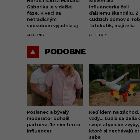
Horúca kauza Mariána
Slovenská
Gáboríka je v ďalšej
influencerka čelí
fáze. K veci sa
ďalšiemu škandálu. Z
netradičným
cudzích domov si rob
spôsobom vyjadrila aj
fotokútik, majitelia
jeho manželka Ivana
penia a hrozia súdo
CELEBRITY
CELEBRITY
PODOBNÉ
Poslanec a bývalý
Keď idem na záchod,
moderátor odhalil
vždy… Ľudia sa delia 
partnera. Je ním tento
svoje atypické zvyky,
influencer
ktoré si nechávajú p
seba