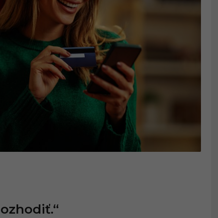
ozhodiť.“