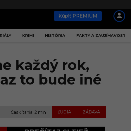
Kúpiť PREMIUM
RIÁLY
KRIMI
HISTÓRIA
FAKTY A ZAUJÍMAVOSTI
me každý rok,
az to bude iné
,
ĽUDIA
ZÁBAVA
Čas čítania: 2 min