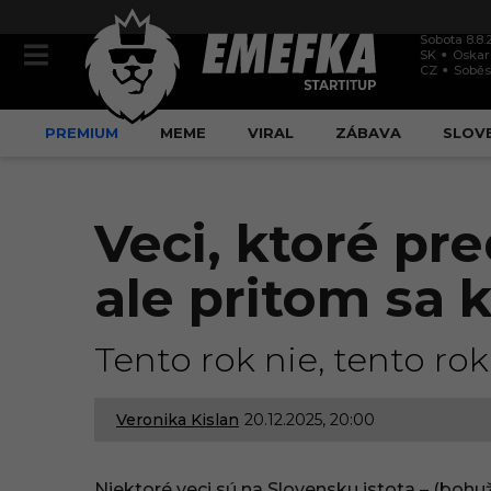
Sobota 8.8.
SK
Oskar
CZ
Soběs
PREMIUM
MEME
VIRAL
ZÁBAVA
SLOV
Veci, ktoré pr
ale pritom sa 
Tento rok nie, tento rok
Veronika Kislan
20.12.2025, 20:00
2
0
Niektoré veci sú na Slovensku istota – (bohu