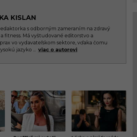
KA KISLAN
 redaktorka s odborným zameraním na zdravý
l a fitness. Má vyštudované editorstvo a
prax vo vydavateľskom sektore, vďaka čomu
vysokú jazyko
...
viac o autorovi