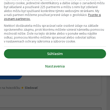
(súbory cookie, jedinečné identifikátory a ďalšie údaje o zariadení) môžu
byť ukladané a používané 225 partnermi a môžu s nimi byť zdieľané
alebo môžu byť využívané konkrétne týmito webovými stránkami. My
a naši partneri môžeme používať presné údaje o geolokácii.
Pozrite si
zoznam partnerov.
ECI
,
VIANOCE
,
VIANOČNÝ ČAS
Niektorí dodávatelia môžu spracúvať vaše osobné údaje na základe
oprávneného záujmu, proti ktorému môžete vzniesť námietku pomocou
možností nižšie. Dole na tejto stránke alebo v ponuke webu nájdite
ZDIEĽAŤ NA WHATSAPP
odkaz, pomocou ktorého môžete spravovať alebo odvolať súhlas
v nastaveniach ochrany súkromia a súborov cookie.
Súhlasím
ás na Google Správy
ujsť žiadne dôležité novinky.
Nastavenia
Sledovať
★
te na hviezdičku
Sledovať