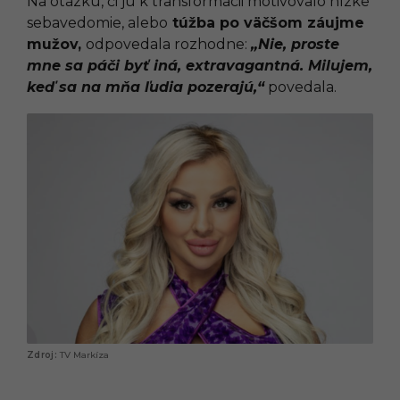
Na otázku, či ju k transformácii motivovalo nízke
sebavedomie, alebo
túžba po väčšom záujme
mužov,
odpovedala rozhodne:
„Nie, proste
mne sa páči byť iná, extravagantná. Milujem,
keď sa na mňa ľudia pozerajú,“
povedala.
TV Markíza