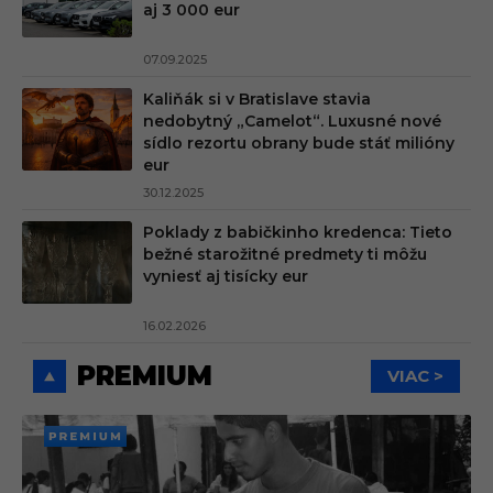
aj 3 000 eur
07.09.2025
Kaliňák si v Bratislave stavia
nedobytný „Camelot“. Luxusné nové
sídlo rezortu obrany bude stáť milióny
eur
30.12.2025
Poklady z babičkinho kredenca: Tieto
bežné starožitné predmety ti môžu
vyniesť aj tisícky eur
16.02.2026
PREMIUM
VIAC >
PREMI
UM