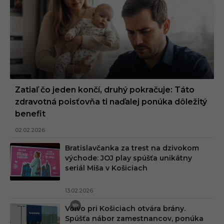
Zatiaľ čo jeden končí, druhý pokračuje: Táto
zdravotná poisťovňa ti naďalej ponúka dôležitý
benefit
02.02.2026
Bratislavčanka za trest na dzivokom
východe: JOJ play spúšťa unikátny
seriál Miša v Košiciach
13.02.2026
Volvo pri Košiciach otvára brány.
Spúšťa nábor zamestnancov, ponúka