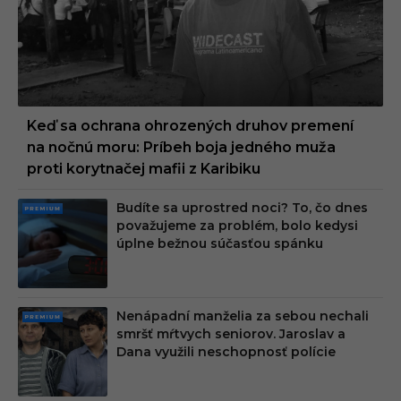
Keď sa ochrana ohrozených druhov premení
na nočnú moru: Príbeh boja jedného muža
proti korytnačej mafii z Karibiku
Budíte sa uprostred noci? To, čo dnes
PRE
považujeme za problém, bolo kedysi
MIU
úplne bežnou súčasťou spánku
M
Nenápadní manželia za sebou nechali
PRE
smršť mŕtvych seniorov. Jaroslav a
MIU
Dana využili neschopnosť polície
M