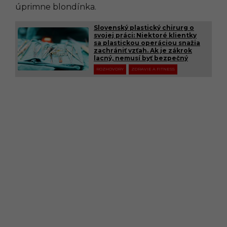
úprimne blondínka.
Slovenský plastický chirurg o
svojej práci: Niektoré klientky
sa plastickou operáciou snažia
zachrániť vzťah. Ak je zákrok
lacný, nemusí byť bezpečný
ROZHOVORY
ZDRAVIE A FITNESS