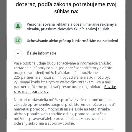
doteraz, podľa zákona potrebujeme tvoj
súhlas na:
Personalizovaná reklama a obsah, meranie reklamy a
obsahu, prieskum cieľových skupín a vývoj služieb
Uchovávanie alebo prístup k informáciám na zariadení
Ďalšie informácie
Vaše osobné údaje budú spracúvané a informácie z vášho
Slovenská influencerka čelí ďalšiemu škandálu.
zariadenia (súbory cookie, jedinečné identifikátory a ďalšie
údaje o zariadení) môžu byť ukladané a používané
Z cudzích domov si robí fotokútik, majitelia
225 partnermi a môžu s nimi byť zdieľané alebo môžu byť
penia a hrozia súdom
využívané konkrétne týmito webovými stránkami. My a naši
partneri môžeme používať presné údaje o geolokácii.
Pozrite
05.08.2026
si zoznam partnerov.
Niektorí dodávatelia môžu spracúvať vaše osobné údaje na
Horúca kauza Mariána Gáboríka je v
základe oprávneného záujmu, proti ktorému môžete vzniesť
ďalšej fáze. K veci sa netradičným
námietku pomocou možností nižšie. Dole na tejto stránke
spôsobom vyjadrila aj jeho manželka
alebo v ponuke webu nájdite odkaz, pomocou ktorého
Ivana
môžete spravovať alebo odvolať súhlas v nastaveniach
ochrany súkromia a súborov cookie.
Včera 15:14