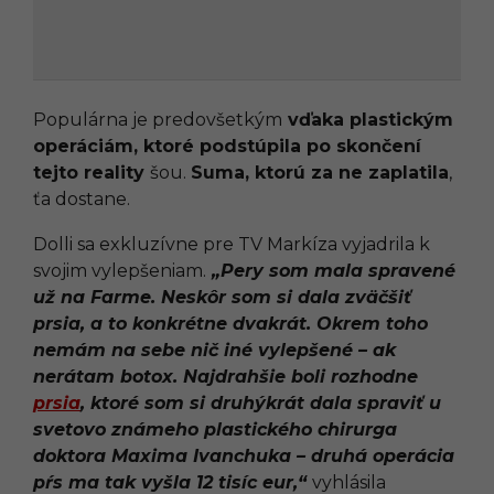
Populárna je predovšetkým
vďaka plastickým
operáciám, ktoré podstúpila po skončení
tejto reality
šou.
Suma, ktorú za ne zaplatila
,
ťa dostane.
Dolli sa exkluzívne pre TV Markíza vyjadrila k
svojim vylepšeniam.
„Pery som mala spravené
už na Farme. Neskôr som si dala zväčšiť
prsia, a to konkrétne dvakrát. Okrem toho
nemám na sebe nič iné vylepšené – ak
nerátam botox. Najdrahšie boli rozhodne
prsia
, ktoré som si druhýkrát dala spraviť u
svetovo známeho plastického chirurga
doktora Maxima Ivanchuka – druhá operácia
pŕs ma tak vyšla 12 tisíc eur,“
vyhlásila