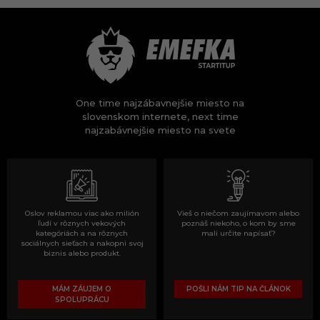
One time najzábavnejšie miesto na
slovenskom internete, next time
najzabávnejšie miesto na svete
Oslov reklamou viac ako milión
Vieš o niečom zaujímavom alebo
ľudí v rôznych vekových
poznáš niekoho, o kom by sme
kategóriách a na rôznych
mali určite napísať?
sociálnych sieťach a nakopni svoj
biznis alebo produkt.
MÁM ZÁUJEM O
POŠLI NÁM TIP NA ČLÁNOK
SPOLUPRÁCU