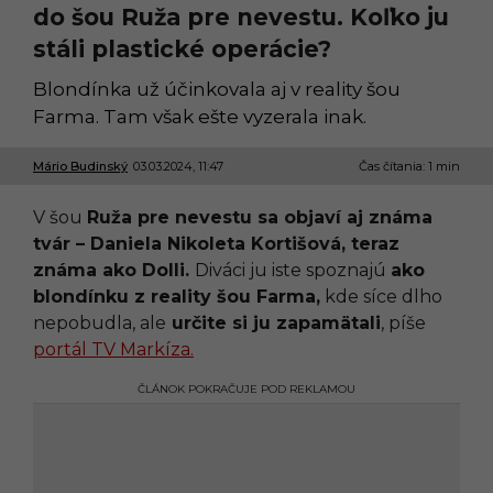
do šou Ruža pre nevestu. Koľko ju
stáli plastické operácie?
Blondínka už účinkovala aj v reality šou
Farma. Tam však ešte vyzerala inak.
Mário Budinský
03.03.2024, 11:47
0
Čas čítania: 1 min
3
.
V šou
Ruža pre nevestu sa objaví aj známa
0
3
tvár – Daniela Nikoleta Kortišová, teraz
.
známa ako Dolli.
Diváci ju iste spoznajú
ako
2
0
blondínku z reality šou Farma,
kde síce dlho
2
nepobudla, ale
určite si ju zapamätali
, píše
4
,
portál TV Markíza.
1
1
ČLÁNOK POKRAČUJE POD REKLAMOU
:
4
7