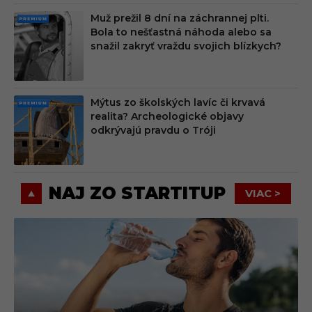
Muž prežil 8 dní na záchrannej plti.
PRE
Bola to nešťastná náhoda alebo sa
MIU
snažil zakryť vraždu svojich blízkych?
M
Mýtus zo školských lavíc či krvavá
PRE
realita? Archeologické objavy
MIU
odkrývajú pravdu o Tróji
M
NAJ ZO STARTITUP
VIAC >