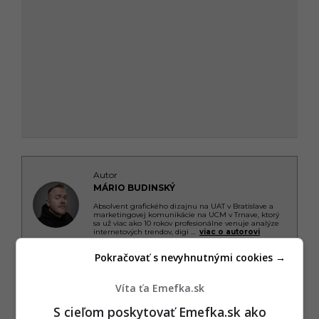
Autor
MÁRIO BUDINSKÝ
Absolvent grafického dizajnu na UAT v Bratislave a
marketingovej komunikácie na UCM v Trnave, ktorý
sa už viac ako 10 rokov profesionálne venuje analýze
internetových trendov, digi
...
viac o autorovi
Pokračovať s nevyhnutnými cookies →
Víta ťa Emefka.sk
NAJČÍTANEJŠIE
S cieľom poskytovať Emefka.sk ako