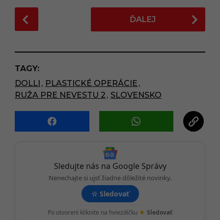
P
ĎALEJ
o
s
t
P
TAGY:
a
DOLLI
,
PLASTICKÉ OPERÁCIE
,
g
RUŽA PRE NEVESTU 2
,
SLOVENSKO
i
n
a
t
i
o
Sledujte nás na Google Správy
n
Nenechajte si ujsť žiadne dôležité novinky.
☆
Sledovať
★
Po otvorení kliknite na hviezdičku
Sledovať