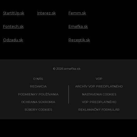
StartItUp.sk
Interez.sk
Femm.sk
Fontech.sk
Emefka.sk
Odzadu.sk
Receptik.sk
© 2026 emefka.sk
O NÁS
VOP
REDAKCIA
ARCHÍV VOP PREDPLATNÉHO
PODMIENKY POUŽÍVANIA
NASTAVENIA COOKIES
OCHRANA SÚKROMIA
VOP PREDPLATNÉHO
SÚBORY COOKIES
REKLAMAČNÝ FORMULÁR