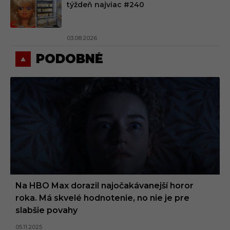
týždeň najviac #240
03.08.2026
PODOBNÉ
Na HBO Max dorazil najočakávanejší horor
roka. Má skvelé hodnotenie, no nie je pre
slabšie povahy
05.11.2025