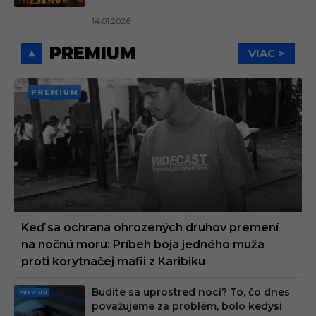
14.01.2026
PREMIUM
VIAC >
PREMI
UM
Keď sa ochrana ohrozených druhov premení
na nočnú moru: Príbeh boja jedného muža
proti korytnačej mafii z Karibiku
Budíte sa uprostred noci? To, čo dnes
PRE
považujeme za problém, bolo kedysi
MIU