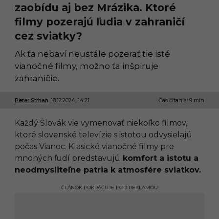
zaobídu aj bez Mrázika. Ktoré
filmy pozerajú ľudia v zahraničí
cez sviatky?
Ak ťa nebaví neustále pozerať tie isté
vianočné filmy, možno ťa inšpiruje
zahraničie.
Peter Strhan
18.12.2024, 14:21
1
Čas čítania: 9 min
8
.
Každý Slovák vie vymenovať niekoľko filmov,
1
2
ktoré slovenské televízie s istotou odvysielajú
.
počas Vianoc. Klasické vianočné filmy pre
2
0
mnohých ľudí predstavujú
komfort a istotu a
2
neodmysliteľne patria k atmosfére sviatkov.
4
,
1
ČLÁNOK POKRAČUJE POD REKLAMOU
4
:
2
1