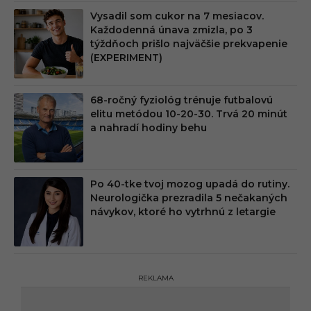
Vysadil som cukor na 7 mesiacov.
Každodenná únava zmizla, po 3
týždňoch prišlo najväčšie prekvapenie
(EXPERIMENT)
68-ročný fyziológ trénuje futbalovú
elitu metódou 10-20-30. Trvá 20 minút
a nahradí hodiny behu
Po 40-tke tvoj mozog upadá do rutiny.
Neurologička prezradila 5 nečakaných
návykov, ktoré ho vytrhnú z letargie
REKLAMA