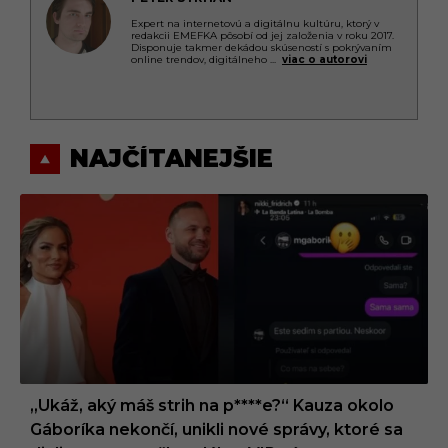
Expert na internetovú a digitálnu kultúru, ktorý v
redakcii EMEFKA pôsobí od jej založenia v roku 2017.
Disponuje takmer dekádou skúseností s pokrývaním
online trendov, digitálneho
...
viac o autorovi
NAJČÍTANEJŠIE
„Ukáž, aký máš strih na p****e?“ Kauza okolo
Gáboríka nekončí, unikli nové správy, ktoré sa