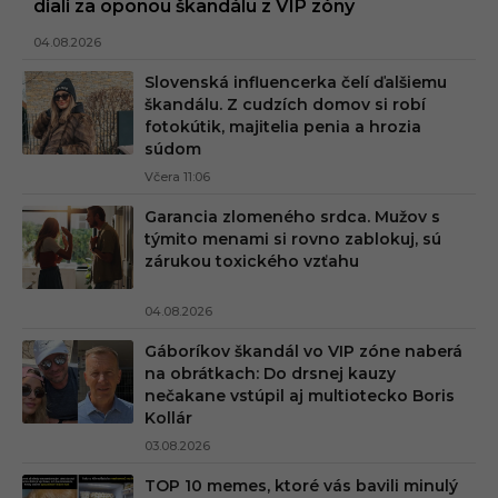
diali za oponou škandálu z VIP zóny
04.08.2026
Slovenská influencerka čelí ďalšiemu
škandálu. Z cudzích domov si robí
fotokútik, majitelia penia a hrozia
súdom
Včera 11:06
Garancia zlomeného srdca. Mužov s
týmito menami si rovno zablokuj, sú
zárukou toxického vzťahu
04.08.2026
Gáboríkov škandál vo VIP zóne naberá
na obrátkach: Do drsnej kauzy
nečakane vstúpil aj multiotecko Boris
Kollár
03.08.2026
TOP 10 memes, ktoré vás bavili minulý