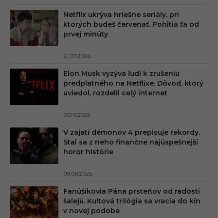
Netflix ukrýva hriešne seriály, pri
ktorých budeš červenať. Pohltia ťa od
prvej minúty
21.07.2026
Elon Musk vyzýva ľudí k zrušeniu
predplatného na Netflixe. Dôvod, ktorý
uviedol, rozdelil celý internet
07.10.2025
V zajatí démonov 4 prepisuje rekordy.
Stal sa z neho finančne najúspešnejší
horor histórie
09.09.2025
Fanúšikovia Pána prsteňov od radosti
šalejú. Kultová trilógia sa vracia do kín
v novej podobe