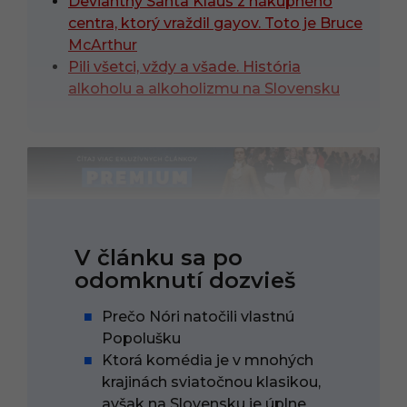
Deviantný Santa Klaus z nákupného
centra, ktorý vraždil gayov. Toto je Bruce
McArthur
Pili všetci, vždy a všade. História
alkoholu a alkoholizmu na Slovensku
V článku sa po
odomknutí dozvieš
Prečo Nóri natočili vlastnú
Popolušku
Ktorá komédia je v mnohých
krajinách sviatočnou klasikou,
avšak na Slovensku je úplne