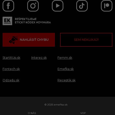
NAHLÁSIŤ CHYBU
SEM NEKLIKAJ!
StartItUp.sk
Interez.sk
Femm.sk
Fontech.sk
Emefka.sk
Odzadu.sk
Receptik.sk
© 2026 emefka.sk
O NÁS
VOP