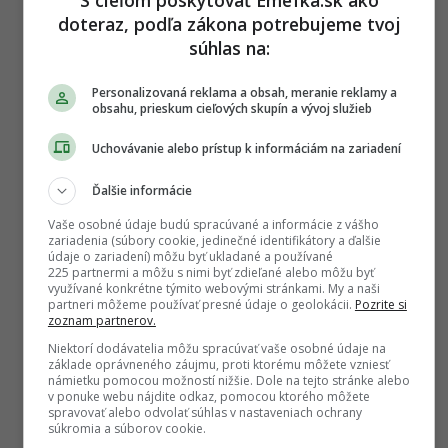
a
doteraz, podľa zákona potrebujeme tvoj
t
súhlas na:
i
Sledujte nás na Google Správy
o
Personalizovaná reklama a obsah, meranie reklamy a
Nenechajte si ujsť žiadne dôležité novinky.
obsahu, prieskum cieľových skupín a vývoj služieb
n
☆
Sledovať
Uchovávanie alebo prístup k informáciám na zariadení
★
Po otvorení kliknite na hviezdičku
Sledovať
Ďalšie informácie
REKLAMA
Vaše osobné údaje budú spracúvané a informácie z vášho
zariadenia (súbory cookie, jedinečné identifikátory a ďalšie
údaje o zariadení) môžu byť ukladané a používané
225 partnermi a môžu s nimi byť zdieľané alebo môžu byť
využívané konkrétne týmito webovými stránkami. My a naši
partneri môžeme používať presné údaje o geolokácii.
Pozrite si
zoznam partnerov.
Niektorí dodávatelia môžu spracúvať vaše osobné údaje na
základe oprávneného záujmu, proti ktorému môžete vzniesť
námietku pomocou možností nižšie. Dole na tejto stránke alebo
v ponuke webu nájdite odkaz, pomocou ktorého môžete
spravovať alebo odvolať súhlas v nastaveniach ochrany
súkromia a súborov cookie.