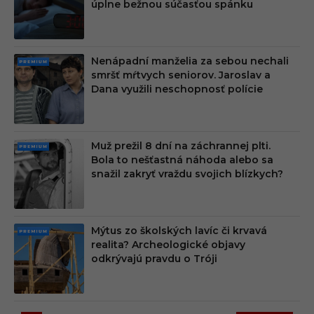
úplne bežnou súčasťou spánku
M
Nenápadní manželia za sebou nechali
PRE
smršť mŕtvych seniorov. Jaroslav a
MIU
Dana využili neschopnosť polície
M
Muž prežil 8 dní na záchrannej plti.
PRE
Bola to nešťastná náhoda alebo sa
MIU
snažil zakryť vraždu svojich blízkych?
M
Mýtus zo školských lavíc či krvavá
PRE
realita? Archeologické objavy
MIU
odkrývajú pravdu o Tróji
M