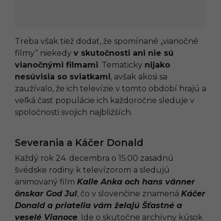
Treba však tiež dodať, že spomínané „vianočné
filmy“ niekedy
v skutočnosti ani nie sú
vianočnými filmami
. Tematicky
nijako
nesúvisia so sviatkami
, avšak akosi sa
zaužívalo, že ich televízie v tomto období hrajú a
veľká časť populácie ich každoročne sleduje v
spoločnosti svojich najbližších.
Severania a Káčer Donald
Každý rok 24. decembra o 15:00 zasadnú
švédske rodiny k televízorom a sledujú
animovaný film
Kalle Anka och hans vänner
önskar God Jul
, čo v slovenčine znamená
Káčer
Donald a priatelia vám želajú Šťastné a
veselé Vianoce
. Ide o skutočne archívny kúsok