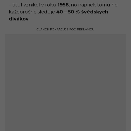
– titul vznikol v roku
1958
, no napriek tomu ho
každoročne sleduje
40 – 50 % švédskych
divákov
.
ČLÁNOK POKRAČUJE POD REKLAMOU