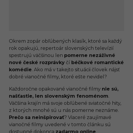
Okrem zopár obľúbených klasík, ktoré sa každý
rok opakujú, repertoár slovenských televízií
spestrujú väčšinou len
pomerne nezáživné
nové české rozprávky
čí
béčkové romantické
komédie
. Ako má v takejto situácii človek nájsť
dobré vianočné filmy, ktoré ešte nevidel?
Každoročne opakované vianočné filmy
nie sú,
našťastie, len slovenským fenoménom
.
Väčšina krajín má svoje obľúbené sviatočné hity,
z ktorých mnohé sú u nás pomerne neznáme.
Prečo sa neinšpirovať
? Viaceré zaujímavé
vianočné filmy uvedené v tomto článku sú
dostupné dokonca
zadarmo online
.