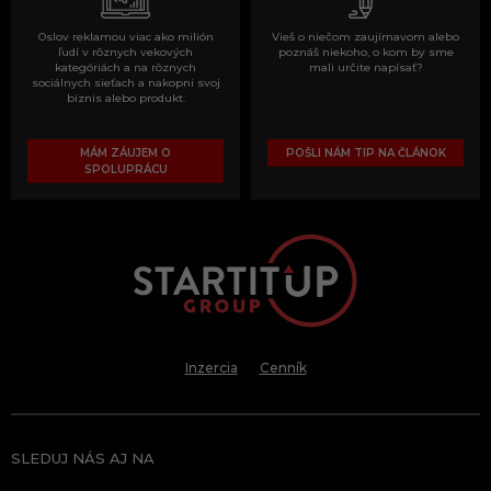
Oslov reklamou viac ako milión
Vieš o niečom zaujímavom alebo
ľudí v rôznych vekových
poznáš niekoho, o kom by sme
kategóriách a na rôznych
mali určite napísať?
sociálnych sieťach a nakopni svoj
biznis alebo produkt.
MÁM ZÁUJEM O
POŠLI NÁM TIP NA ČLÁNOK
SPOLUPRÁCU
Inzercia
Cenník
SLEDUJ NÁS AJ NA