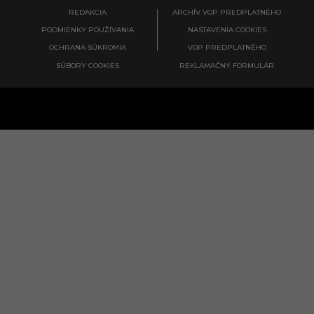
REDAKCIA
ARCHÍV VOP PREDPLATNÉHO
PODMIENKY POUŽÍVANIA
NASTAVENIA COOKIES
OCHRANA SÚKROMIA
VOP PREDPLATNÉHO
SÚBORY COOKIES
REKLAMAČNÝ FORMULÁR