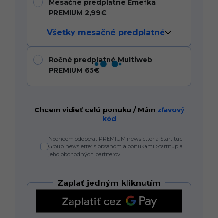
Mesačné predplatné Emefka
PREMIUM 2,99€
Všetky mesačné predplatné
Ročné predplatné Multiweb
PREMIUM 65€
Chcem vidieť celú ponuku / Mám
zľavový
kód
Nechcem odoberať PREMIUM newsletter a Startitup
Group newsletter s obsahom a ponukami Startitup a
jeho obchodných partnerov.
Zaplať jedným kliknutím