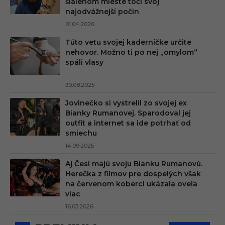
šialenom mieste točí svoj
najodvážnejší počin
01.04.2026
Túto vetu svojej kaderníčke určite
nehovor. Možno ti po nej „omylom“
spáli vlasy
30.08.2025
Jovinečko si vystrelil zo svojej ex
Bianky Rumanovej. Sparodoval jej
outfit a internet sa ide potrhať od
smiechu
14.09.2025
Aj Česi majú svoju Bianku Rumanovú.
Herečka z filmov pre dospelých však
na červenom koberci ukázala oveľa
viac
16.03.2026