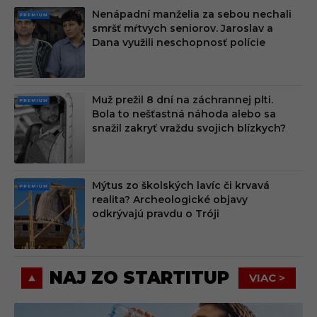
Nenápadní manželia za sebou nechali
PRE
smršť mŕtvych seniorov. Jaroslav a
MIU
Dana využili neschopnosť polície
M
Muž prežil 8 dní na záchrannej plti.
PRE
Bola to nešťastná náhoda alebo sa
MIU
snažil zakryť vraždu svojich blízkych?
M
Mýtus zo školských lavíc či krvavá
PRE
realita? Archeologické objavy
MIU
odkrývajú pravdu o Tróji
M
NAJ ZO STARTITUP
VIAC >