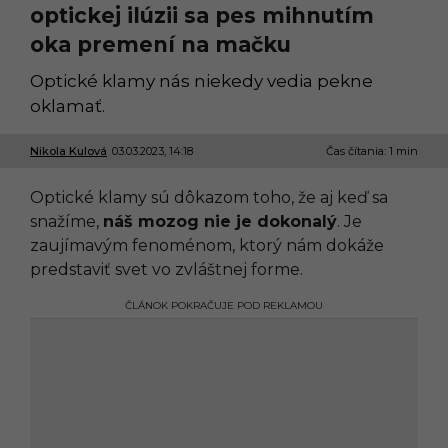
optickej ilúzii sa pes mihnutím
oka premení na mačku
Optické klamy nás niekedy vedia pekne
oklamať.
Nikola Kulová
03.03.2023, 14:18
0
Čas čítania: 1 min
4
.
Optické klamy sú dôkazom toho, že aj keď sa
0
3
snažíme,
náš mozog nie je dokonalý
. Je
.
zaujímavým fenoménom, ktorý nám dokáže
2
0
predstaviť svet vo zvláštnej forme.
2
3
ČLÁNOK POKRAČUJE POD REKLAMOU
,
2
2
:
5
6