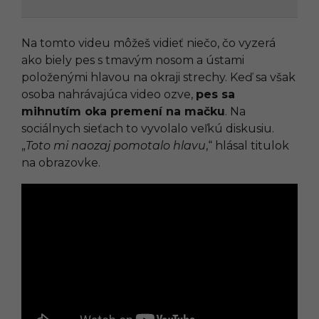
Na tomto videu môžeš vidieť niečo, čo vyzerá
ako biely pes s tmavým nosom a ústami
položenými hlavou na okraji strechy. Keď sa však
osoba nahrávajúca video ozve,
pes sa
mihnutím oka premení na mačku
. Na
sociálnych sieťach to vyvolalo veľkú diskusiu.
„
Toto mi naozaj pomotalo hlavu
,“ hlásal titulok
na obrazovke.