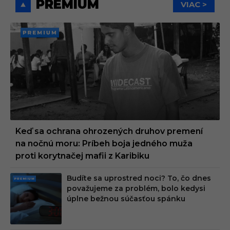
PREMIUM
VIAC >
PREMI
UM
Keď sa ochrana ohrozených druhov premení
na nočnú moru: Príbeh boja jedného muža
proti korytnačej mafii z Karibiku
Budíte sa uprostred noci? To, čo dnes
PRE
považujeme za problém, bolo kedysi
MIU
úplne bežnou súčasťou spánku
M