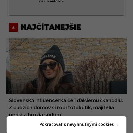
viac o autorovi
NAJČÍTANEJŠIE
Slovenská influencerka čelí ďalšiemu škandálu.
Z cudzích domov si robí fotokútik, majitelia
penia a hrozia súdom
Pokračovať s nevyhnutnými cookies →
05.08.2026