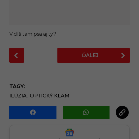
Vidíš tam psa aj ty?
P
ĎALEJ
o
s
t
P
TAGY:
a
ILÚZIA
,
OPTICKÝ KLAM
g
i
n
a
t