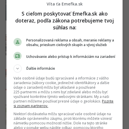
Horúca kauza Mariána Gáboríka je v
Víta ťa Emefka.sk
ďalšej fáze. K veci sa netradičným
S cieľom poskytovať Emefka.sk ako
spôsobom vyjadrila aj jeho manželka
Ivana
doteraz, podľa zákona potrebujeme tvoj
súhlas na:
Včera 15:14
„Roz***ali mi auto!“ Exfarmárka po
Personalizovaná reklama a obsah, meranie reklamy a
videu s Gáboríkom čelí brutálnym
obsahu, prieskum cieľových skupín a vývoj služieb
vyhrážkam a útokom
Uchovávanie alebo prístup k informáciám na zariadení
Včera 09:57
Ďalšie informácie
„Ukáž, aký máš strih na p****e?“ Kauza
okolo Gáboríka nekončí, unikli nové
Vaše osobné údaje budú spracúvané a informácie z vášho
zariadenia (súbory cookie, jedinečné identifikátory a ďalšie
správy, ktoré sa diali za oponou
údaje o zariadení) môžu byť ukladané a používané
škandálu z VIP zóny
225 partnermi a môžu s nimi byť zdieľané alebo môžu byť
využívané konkrétne týmito webovými stránkami. My a naši
04.08.2026
partneri môžeme používať presné údaje o geolokácii.
Pozrite
si zoznam partnerov.
Garancia zlomeného srdca. Mužov s
týmito menami si rovno zablokuj, sú
Niektorí dodávatelia môžu spracúvať vaše osobné údaje na
zárukou toxického vzťahu
základe oprávneného záujmu, proti ktorému môžete vzniesť
námietku pomocou možností nižšie. Dole na tejto stránke
alebo v ponuke webu nájdite odkaz, pomocou ktorého