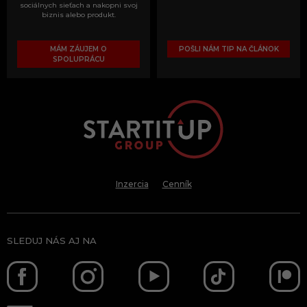
sociálnych sieťach a nakopni svoj
biznis alebo produkt.
MÁM ZÁUJEM O
POŠLI NÁM TIP NA ČLÁNOK
SPOLUPRÁCU
Inzercia
Cenník
SLEDUJ NÁS AJ NA