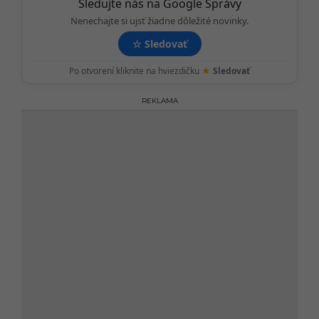
i
Sledujte nás na Google Správy
o
Nenechajte si ujsť žiadne dôležité novinky.
n
☆
Sledovať
★
Po otvorení kliknite na hviezdičku
Sledovať
REKLAMA