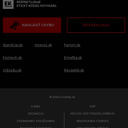
NAHLÁSIŤ CHYBU
SEM NEKLIKAJ!
StartItUp.sk
Interez.sk
Femm.sk
Fontech.sk
Emefka.sk
Odzadu.sk
Receptik.sk
© 2026 emefka.sk
O NÁS
VOP
REDAKCIA
ARCHÍV VOP PREDPLATNÉHO
PODMIENKY POUŽÍVANIA
NASTAVENIA COOKIES