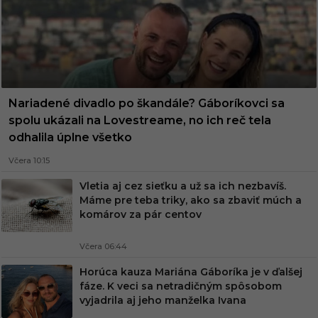
Nariadené divadlo po škandále? Gáboríkovci sa
spolu ukázali na Lovestreame, no ich reč tela
odhalila úplne všetko
Včera 10:15
Vletia aj cez sieťku a už sa ich nezbavíš.
Máme pre teba triky, ako sa zbaviť múch a
komárov za pár centov
Včera 06:44
Horúca kauza Mariána Gáboríka je v ďalšej
fáze. K veci sa netradičným spôsobom
vyjadrila aj jeho manželka Ivana