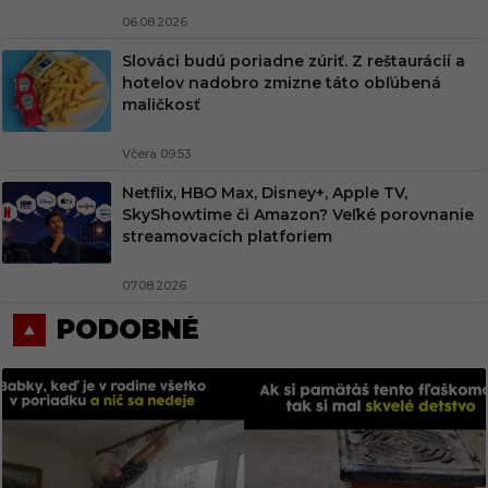
06.08.2026
Slováci budú poriadne zúriť. Z reštaurácií a
hotelov nadobro zmizne táto obľúbená
maličkosť
Včera 09:53
Netflix, HBO Max, Disney+, Apple TV,
SkyShowtime či Amazon? Veľké porovnanie
streamovacích platforiem
07.08.2026
PODOBNÉ