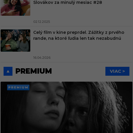
Slovákov za minulý mesiac #28
02.12.2025
Celý film v kine preprdel. Zážitky z prvého
rande, na ktoré ľudia len tak nezabudnú
16.04.2026
PREMIUM
VIAC >
PREMI
UM