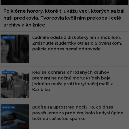
Folklórne horory, ktoré ti ukážu veci, ktorých sa báli
naši predkovia. Tvorcovia kvôli nim prekopali celé
archívy a knižnice
Ľudmila odišla z diskotéky len s mobilom.
PRE
Zmiznutie študentky otriaslo Slovenskom,
MIU
polícia dodnes nemá odpovede
M
Keď sa ochrana ohrozených druhov
PRE
premení na nočnú moru: Príbeh boja
MIU
jedného muža proti korytnačej mafii z
M
Karibiku
Budíte sa uprostred noci? To, čo dnes
PRE
považujeme za problém, bolo kedysi úplne
MIU
bežnou súčasťou spánku
M