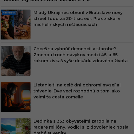
Mladý Ukrajinec otvoril v Bratislave nový
PRE
street food za 30-tisíc eur. Prax získal v
MIU
michelinských reštauráciách
M
Chceš sa vyhnúť demencii v starobe?
Zmenou troch návykov medzi 45. a 65.
rokom získaš vyše dekádu zdravého života
Lietanie ti na celé dni ochromí myseľ aj
trávenie. Dve veci rozhodnú o tom, ako
veľmi ťa cesta zomelie
Dedinka s 353 obyvateľmi zarobila na
radare milióny. Vodiči si z dovoleniek nosia
drahé suveníry