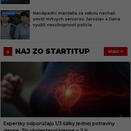
Nenápadní manželia za sebou nechali
PRE
smršť mŕtvych seniorov. Jaroslav a Dana
MIU
využili neschopnosť polície
M
NAJ ZO STARTITUP
VIAC >
Expertky odporúčajú 1/3 šálky jednej potraviny
denne. Zlý cholesterol klesne o 7 %