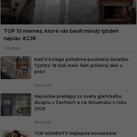
TOP 10 memes, ktoré vás bavili minulý týždeň
najviac #228
11.05.2026
Keď ti kolega potiahne poslednú žuvačku.
Týchto 18 ľudí malo fakt príšerný deň v
práci
11.04.2026
Najväčšie prešľapy zo sveta grafického
dizajnu v Čechách a na Slovensku v roku
2025
30.12.2025
TOP KOMENTY: Najlepšie komentáre