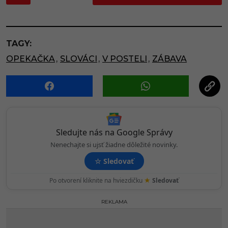
o
s
t
P
TAGY:
a
OPEKAČKA
,
SLOVÁCI
,
V POSTELI
,
ZÁBAVA
g
i
n
a
t
i
Sledujte nás na Google Správy
o
Nenechajte si ujsť žiadne dôležité novinky.
n
☆
Sledovať
★
Po otvorení kliknite na hviezdičku
Sledovať
REKLAMA