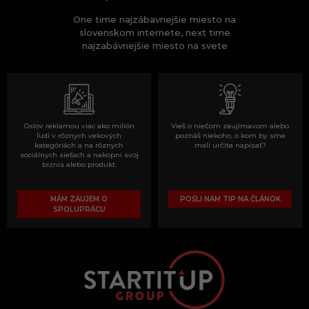
One time najzábavnejšie miesto na
slovenskom internete, next time
najzabávnejšie miesto na svete
Oslov reklamou viac ako milión
Vieš o niečom zaujímavom alebo
ľudí v rôznych vekových
poznáš niekoho, o kom by sme
kategóriách a na rôznych
mali určite napísať?
sociálnych sieťach a nakopni svoj
biznis alebo produkt.
MÁM ZÁUJEM O
POŠLI NÁM TIP NA ČLÁNOK
SPOLUPRÁCU