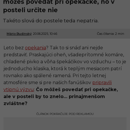
môžeš povedať pri opekačke, no v
posteli určite nie
Takéto slová do postele teda nepatria.
Mário Budinský
20.06.2025, 10:46
2
Čas čítania: 2 min
0
.
Leto bez
opekania
? Tak to si snáď ani nejde
0
6
predstaviť. Praskajúci oheň, všadeprítomné komáre,
.
chladené pivko a vôňa špekáčikov vo vzduchu – to je
2
0
jednoducho klasika, ktorá k teplým mesiacom patrí
2
rovnako ako spálené ramená. Pri tejto letnej
5
,
atmosfére sme si pre našich fanúšikov
pripravili
1
vtipnú výzvu
:
Čo môžeš povedať pri opekačke,
0
:
ale v posteli by to znelo… prinajmenšom
4
zvláštne?
6
ČLÁNOK POKRAČUJE POD REKLAMOU