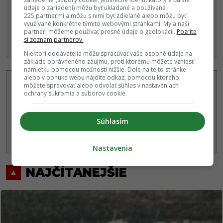
údaje o zariadení) môžu byť ukladané a používané
225 partnermi a môžu s nimi byť zdieľané alebo môžu byť
využívané konkrétne týmito webovými stránkami. My a naši
partneri môžeme používať presné údaje o geolokácii.
Pozrite
si zoznam partnerov.
Niektorí dodávatelia môžu spracúvať vaše osobné údaje na
základe oprávneného záujmu, proti ktorému môžete vzniesť
námietku pomocou možností nižšie. Dole na tejto stránke
alebo v ponuke webu nájdite odkaz, pomocou ktorého
Autor
môžete spravovať alebo odvolať súhlas v nastaveniach
MÁRIO BUDINSKÝ
ochrany súkromia a súborov cookie.
Absolvent grafického dizajnu na UAT v Bratislave a
marketingovej komunikácie na UCM v Trnave, ktorý sa už
viac ako 10 rokov profesionálne venuje analýze
Súhlasím
internetových trendov, digi
...
viac o autorovi
Nastavenia
NAJČÍTANEJŠIE