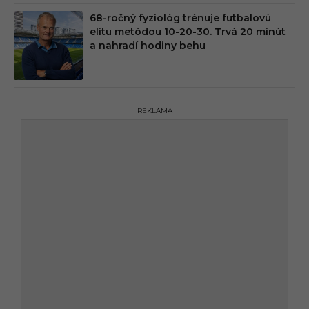
68-ročný fyziológ trénuje futbalovú
elitu metódou 10-20-30. Trvá 20 minút
a nahradí hodiny behu
REKLAMA