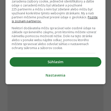
zariadenia (súbory cookie, jedinečné identifikátory a ďalšie
údaje o zariadení) môžu byť ukladané a používané
1 877 miest
v rámci študentských domov
225 partnermi a môžu s nimi byť zdieľané alebo môžu byť
využívané konkrétne týmito webovými stránkami. My a naši
UKF v Nitre
partneri môžeme používať presné údaje o geolokácii.
Pozrite
a v rámci zmluvných zariadení
250 miest
v
si zoznam partnerov.
študentských domovoch SPU (len pre
Niektorí dodávatelia môžu spracúvať vaše osobné údaje na
základe oprávneného záujmu, proti ktorému môžete vzniesť
študentov so SK občianstvom) a
36 miest
v
námietku pomocou možností nižšie. Dole na tejto stránke
Inštitúte znalostného pôdohospodárstva a
alebo v ponuke webu nájdite odkaz, pomocou ktorého
môžete spravovať alebo odvolať súhlas v nastaveniach
inovácií (bývalý Agroinštitút)
ochrany súkromia a súborov cookie.
Problém nie je len v počte, ktorý dokopy
predstavuje
2 163
ubytovacích kapacít, ale aj v
Súhlasím
spôsobe ich prideľovania.
Nastavenia
ČLÁNOK POKRAČUJE POD REKLAMOU