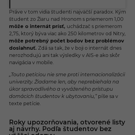
Práve v tom vidia študenti najväčší paradox. Kým
študent zo Žiaru nad Hronom s priemerom 1,00
môže o internát prísť,
uchádzač s priemerom
2,75, ktorý býva viac ako 250 kilometrov od Nitry,
môže potrebný počet bodov bez problémov
dosiahnuť.
Zdá sa tak, že v boji o internát dnes
nerozhodujú ani tak výsledky v AIS-e ako skôr
navigácia v mobile.
„Touto petíciou nie sme proti internacionalizácii
univerzity. Žiadame len, aby neprebiehala na
úkor spravodlivého a vyváženého prístupu
domácich študentov k ubytovaniu,“
píše sa v
texte petície.
Roky upozorňovania, otvorené listy
aj návrhy. Podľa študentov bez