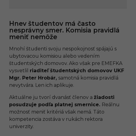
Hnev študentov má často
nesprávny smer. Komisia pravidlá
meniť nemôže
Mnohí študenti svoju nespokojnosť spájajú s
ubytovacou komisiou alebo vedením
študentských domovov. Ako však pre EMEFKA
vysvetlil
riaditeľ študentských domovov UKF
Mgr. Peter Hrobár,
samotná komisia pravidlá
nevytvára. Len ich aplikuje.
Aktuálne ju tvorí dvanásť členov a
žiadosti
posudzuje podľa platnej smernice.
Reálnu
možnosť meniť kritériá však nemá. Táto
kompetencia zostáva v rukách rektora
univerzity.