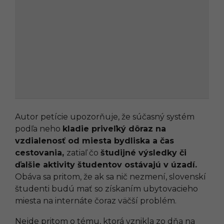
Autor petície upozorňuje, že súčasný systém
podľa neho
kladie priveľký dôraz na
vzdialenosť od miesta bydliska a čas
cestovania,
zatiaľ čo
študijné výsledky či
ďalšie aktivity študentov ostávajú v úzadí.
Obáva sa pritom, že ak sa nič nezmení, slovenskí
študenti budú mať so získaním ubytovacieho
miesta na internáte čoraz väčší problém.
Nejde pritom o tému, ktorá vznikla zo dňa na