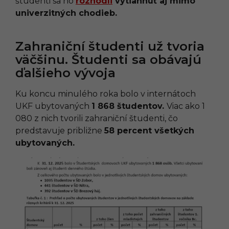
študenti sa ho
rozhodli
vytiahnuť aj mimo
univerzitných chodieb.
Zahraniční študenti už tvoria
väčšinu. Študenti sa obávajú
ďalšieho vývoja
Ku koncu minulého roka bolo v internátoch
UKF ubytovaných
1 868 študentov.
Viac ako 1
080 z nich tvorili zahraniční študenti, čo
predstavuje približne
58 percent všetkých
ubytovaných.