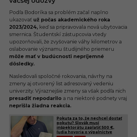
väčšej odozvy
Podľa Bodoríka sa problém začal naplno
ukazovať
už počas akademického roka
2023/2024,
keď sa pripravovala nová ubytovacia
smernica. Študentskí zástupcovia vtedy
upozorňovali, že zvyšovanie váhy kilometrov a
oslabovanie významu študijného priemeru
môže mať v budúcnosti nepríjemné
dôsledky.
Nasledovali spoločné rokovania, návrhy na
zmeny aj otvorený list adresovaný vedeniu
univerzity. Výraznejšie zmeny sa však podľa nich
presadiť nepodarilo
a na niektoré podnety vraj
neprišla žiadna reakcia.
Pokuta za to, že nechcel dostať
pokutu? Slovák musí
inšpektorátu zaplatiť 500 €,
ľudia hovoria o výpalníctve