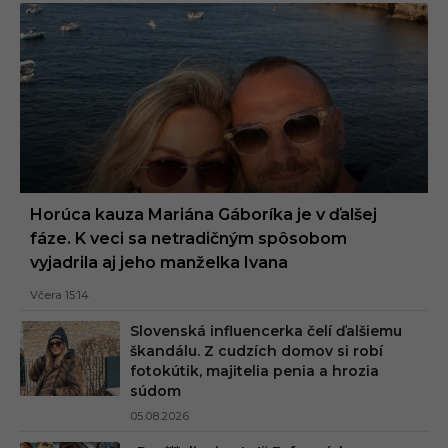
Horúca kauza Mariána Gáboríka je v ďalšej
fáze. K veci sa netradičným spôsobom
vyjadrila aj jeho manželka Ivana
Včera 15:14
Slovenská influencerka čelí ďalšiemu
škandálu. Z cudzích domov si robí
fotokútik, majitelia penia a hrozia
súdom
05.08.2026