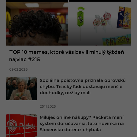
TOP 10 memes, ktoré vás bavili minulý týždeň
najviac #215
09.02.2026
Sociálna poisťovňa priznala obrovskú
chybu. Tisícky ľudí dostávajú menšie
dôchodky, než by mali
25.11.2025
Miluješ online nákupy? Packeta mení
systém doručovania, táto novinka na
Slovensku doteraz chýbala