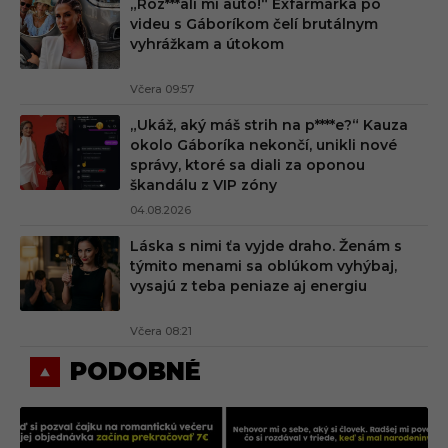
„Roz***ali mi auto!“ Exfarmárka po
videu s Gáboríkom čelí brutálnym
vyhrážkam a útokom
Včera 09:57
„Ukáž, aký máš strih na p****e?“ Kauza
okolo Gáboríka nekončí, unikli nové
správy, ktoré sa diali za oponou
škandálu z VIP zóny
04.08.2026
Láska s nimi ťa vyjde draho. Ženám s
týmito menami sa oblúkom vyhýbaj,
vysajú z teba peniaze aj energiu
Včera 08:21
PODOBNÉ