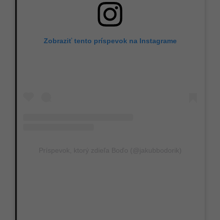
Zobraziť tento príspevok na Instagrame
Príspevok, ktorý zdieľa Boďo (@jakubbodorik)