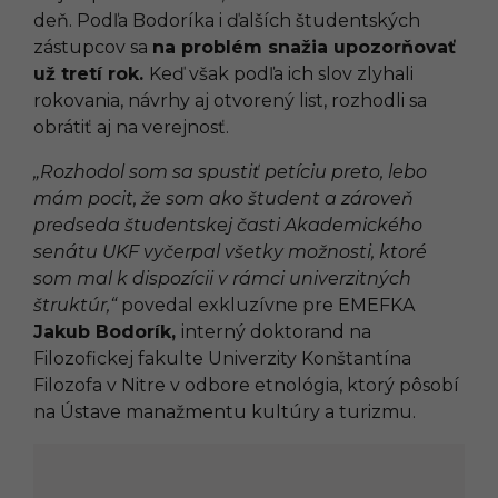
deň. Podľa Bodoríka i ďalších študentských
zástupcov sa
na problém snažia upozorňovať
už tretí rok.
Keď však podľa ich slov zlyhali
rokovania, návrhy aj otvorený list, rozhodli sa
obrátiť aj na verejnosť.
„Rozhodol som sa spustiť petíciu preto, lebo
mám pocit, že som ako študent a zároveň
predseda študentskej časti Akademického
senátu UKF vyčerpal všetky možnosti, ktoré
som mal k dispozícii v rámci univerzitných
štruktúr,“
povedal exkluzívne pre EMEFKA
Jakub Bodorík,
interný doktorand na
Filozofickej fakulte Univerzity Konštantína
Filozofa v Nitre v odbore etnológia, ktorý pôsobí
na Ústave manažmentu kultúry a turizmu.