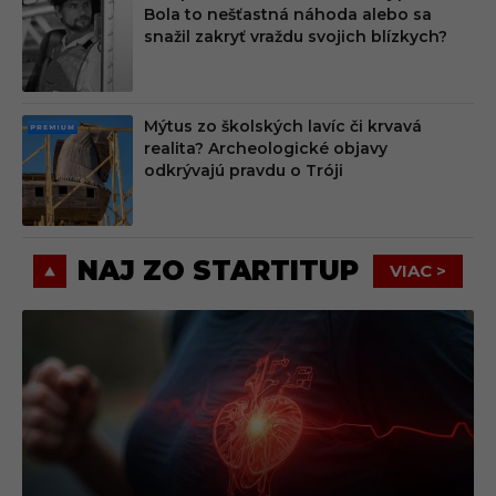
PRE
Bola to nešťastná náhoda alebo sa
MIU
snažil zakryť vraždu svojich blízkych?
M
Mýtus zo školských lavíc či krvavá
PRE
realita? Archeologické objavy
MIU
odkrývajú pravdu o Tróji
M
NAJ ZO STARTITUP
VIAC >