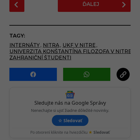
P
ĎALEJ
o
s
t
P
TAGY:
a
INTERNÁTY
,
NITRA
,
UKF V NITRE
,
g
UNIVERZITA KONŠTANTÍNA FILOZOFA V NITRE
i
,
ZAHRANIČNÍ ŠTUDENTI
n
a
t
i
o
Sledujte nás na Google Správy
n
Nenechajte si ujsť žiadne dôležité novinky.
☆
Sledovať
★
Po otvorení kliknite na hviezdičku
Sledovať