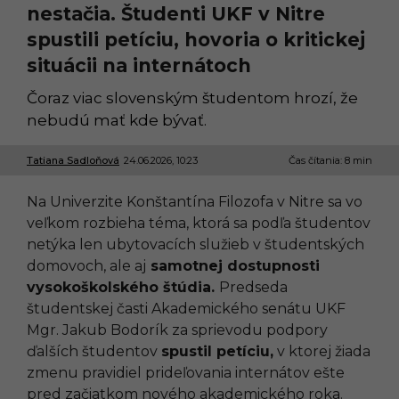
nestačia. Študenti UKF v Nitre
spustili petíciu, hovoria o kritickej
situácii na internátoch
Čoraz viac slovenským študentom hrozí, že
nebudú mať kde bývať.
Tatiana Sadloňová
24.06.2026, 10:23
2
Čas čítania: 8 min
4
.
Na Univerzite Konštantína Filozofa v Nitre sa vo
0
6
veľkom rozbieha téma, ktorá sa podľa študentov
.
netýka len ubytovacích služieb v študentských
2
0
domovoch, ale aj
samotnej dostupnosti
2
vysokoškolského štúdia.
Predseda
6
,
študentskej časti Akademického senátu UKF
1
Mgr. Jakub Bodorík za sprievodu podpory
0
:
ďalších študentov
spustil petíciu,
v ktorej žiada
2
zmenu pravidiel prideľovania internátov ešte
3
pred začiatkom nového akademického roka.