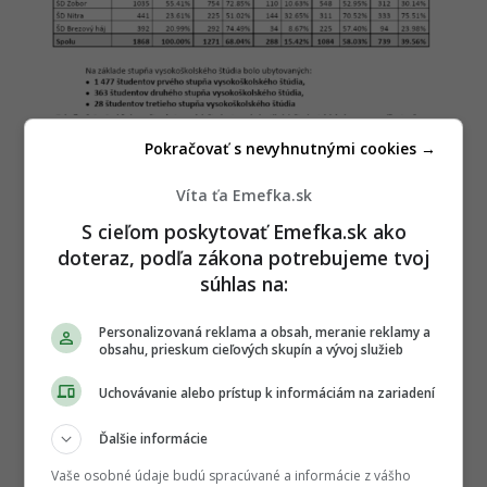
UKF v Nitre
Pokračovať s nevyhnutnými cookies →
Práve tieto čísla patria medzi hlavné argumenty
Víta ťa Emefka.sk
autora petície. Obáva sa, že ak sa pravidlá
S cieľom poskytovať Emefka.sk ako
nezmenia,
pomer sa môže v budúcnosti
doteraz, podľa zákona potrebujeme tvoj
posunúť ešte výraznejšie.
Podľa jeho odhadov
súhlas na:
by mohli zahraniční študenti v ďalších rokoch
tvoriť až približne
70 percent ubytovaných.
Personalizovaná reklama a obsah, meranie reklamy a
obsahu, prieskum cieľových skupín a vývoj služieb
Nové postele v zrekonštruovaných internátoch
síce potešia, no samotný počet matracov ešte
Uchovávanie alebo prístup k informáciám na zariadení
automaticky nerieši otázku, komu sa na ne
napokon podarí ľahnúť. Na budúci akademický
Ďalšie informácie
rok má totiž univerzita k dispozícii nasledovný
Vaše osobné údaje budú spracúvané a informácie z vášho
počet miest: