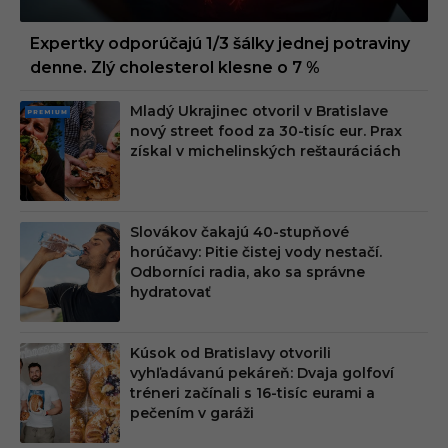
Expertky odporúčajú 1/3 šálky jednej potraviny
denne. Zlý cholesterol klesne o 7 %
Mladý Ukrajinec otvoril v Bratislave
PRE
nový street food za 30-tisíc eur. Prax
MIU
získal v michelinských reštauráciách
M
Slovákov čakajú 40-stupňové
horúčavy: Pitie čistej vody nestačí.
Odborníci radia, ako sa správne
hydratovať
Kúsok od Bratislavy otvorili
vyhľadávanú pekáreň: Dvaja golfoví
tréneri začínali s 16-tisíc eurami a
pečením v garáži