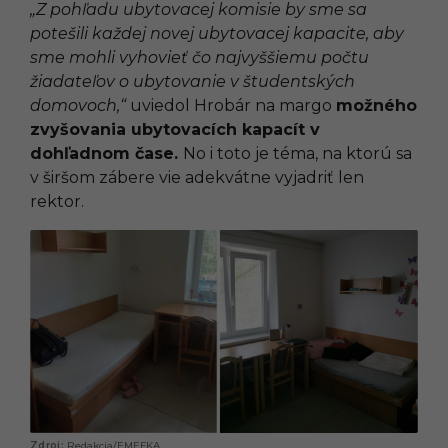
„Z pohľadu ubytovacej komisie by sme sa
potešili každej novej ubytovacej kapacite, aby
sme mohli vyhovieť čo najvyššiemu počtu
žiadateľov o ubytovanie v študentských
domovoch,“
uviedol Hrobár na margo
možného
zvyšovania ubytovacích kapacít v
dohľadnom čase.
No i toto je téma, na ktorú sa
v širšom zábere vie adekvátne vyjadriť len
rektor.
Redakcia/EMEFKA