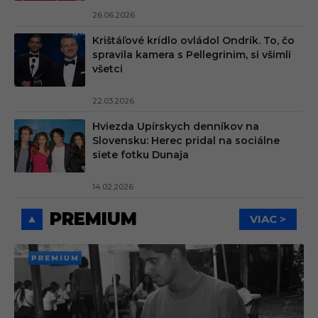
26.06.2026
Krištáľové krídlo ovládol Ondrík. To, čo
spravila kamera s Pellegrinim, si všimli
všetci
22.03.2026
Hviezda Upírskych denníkov na
Slovensku: Herec pridal na sociálne
siete fotku Dunaja
14.02.2026
PREMIUM
VIAC >
PREMI
UM