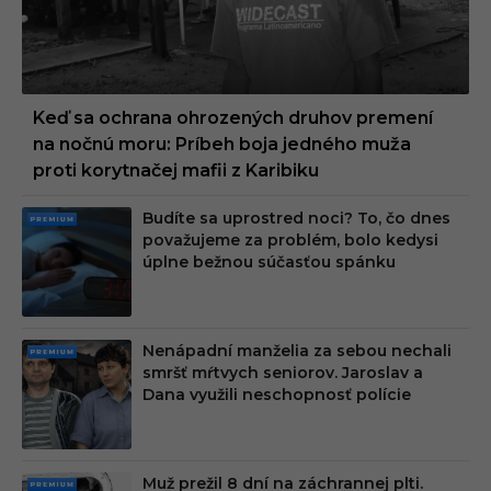
Keď sa ochrana ohrozených druhov premení
na nočnú moru: Príbeh boja jedného muža
proti korytnačej mafii z Karibiku
Budíte sa uprostred noci? To, čo dnes
PRE
považujeme za problém, bolo kedysi
MIU
úplne bežnou súčasťou spánku
M
Nenápadní manželia za sebou nechali
PRE
smršť mŕtvych seniorov. Jaroslav a
MIU
Dana využili neschopnosť polície
M
Muž prežil 8 dní na záchrannej plti.