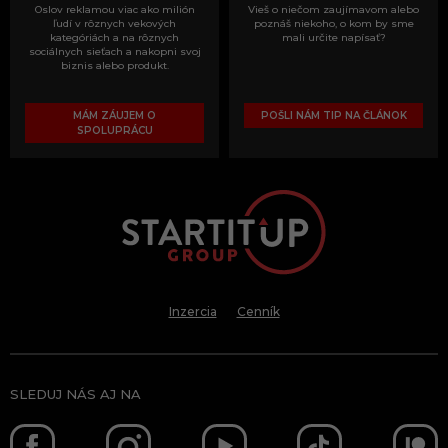
Oslov reklamou viac ako milión
Vieš o niečom zaujímavom alebo
ľudí v rôznych vekových
poznáš niekoho, o kom by sme
kategóriách a na rôznych
mali určite napísať?
sociálnych sieťach a nakopni svoj
biznis alebo produkt.
MÁM ZÁUJEM O
POŠLI NÁM TIP NA ČLÁNOK
SPOLUPRÁCU
Inzercia
Cenník
SLEDUJ NÁS AJ NA