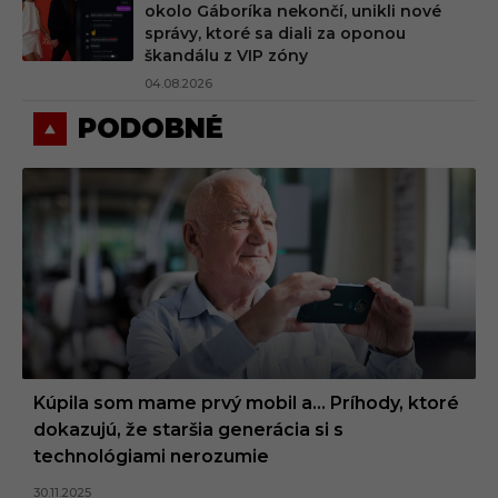
okolo Gáboríka nekončí, unikli nové
správy, ktoré sa diali za oponou
škandálu z VIP zóny
04.08.2026
PODOBNÉ
Kúpila som mame prvý mobil a… Príhody, ktoré
dokazujú, že staršia generácia si s
technológiami nerozumie
30.11.2025