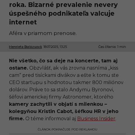
roka. Bizarné prevalenie nevery
úspešného podnikateľa valcuje
internet
Aféra v priamom prenose.
Henrieta Balázsová
18.07.2025, 13:25
1
Čas čítania: 1 min
8
.
Nie všetko, čo sa deje na koncerte, tam aj
0
7
ostane.
Obzvlášť, ak vás zrovna nasníma „kiss
.
cam“ pred tisíckami divákov a ešte k tomu ste
2
0
CEO startupu s hodnotou takmer 800 miliónov
2
dolárov. Práve to sa stalo Andymu Byronovi,
5
,
šéfovi americkej firmy Astronomer, ktorého
1
kamery zachytili v objatí s milenkou –
3
:
kolegyňou Kristin Cabot, šéfkou HR v jeho
2
firme.
O téme informoval aj
Business Insider
.
5
ČLÁNOK POKRAČUJE POD REKLAMOU