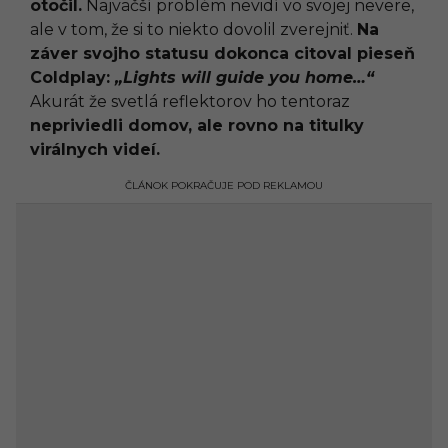
otočil.
Najväčší problém nevidí vo svojej nevere,
ale v tom, že si to niekto dovolil zverejniť.
Na
záver svojho statusu dokonca citoval pieseň
Coldplay:
„Lights will guide you home…“
Akurát že svetlá reflektorov ho tentoraz
nepriviedli domov, ale rovno na titulky
virálnych videí.
ČLÁNOK POKRAČUJE POD REKLAMOU