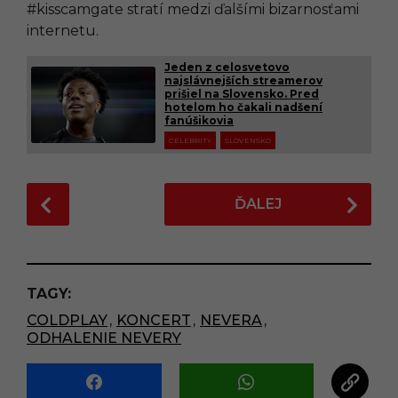
#kisscamgate stratí medzi ďalšími bizarnosťami
internetu.
Jeden z celosvetovo
najslávnejších streamerov
prišiel na Slovensko. Pred
hotelom ho čakali nadšení
fanúšikovia
CELEBRITY
SLOVENSKO
P
ĎALEJ
o
s
t
P
TAGY:
a
COLDPLAY
,
KONCERT
,
NEVERA
,
g
ODHALENIE NEVERY
i
n