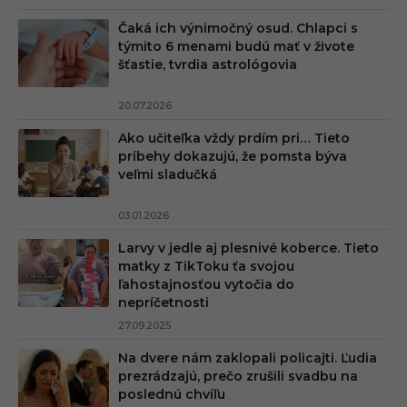
Čaká ich výnimočný osud. Chlapci s
týmito 6 menami budú mať v živote
šťastie, tvrdia astrológovia
20.07.2026
Ako učiteľka vždy prdím pri… Tieto
príbehy dokazujú, že pomsta býva
veľmi sladučká
03.01.2026
Larvy v jedle aj plesnivé koberce. Tieto
matky z TikToku ťa svojou
ľahostajnosťou vytočia do
nepríčetnosti
27.09.2025
Na dvere nám zaklopali policajti. Ľudia
prezrádzajú, prečo zrušili svadbu na
poslednú chvíľu