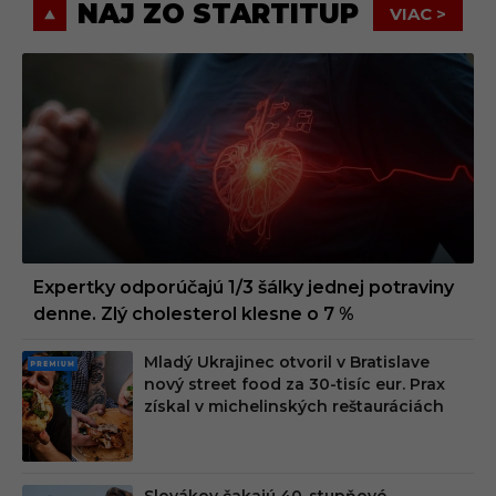
NAJ ZO STARTITUP
VIAC >
Expertky odporúčajú 1/3 šálky jednej potraviny
denne. Zlý cholesterol klesne o 7 %
Mladý Ukrajinec otvoril v Bratislave
PRE
nový street food za 30-tisíc eur. Prax
MIU
získal v michelinských reštauráciách
M
Slovákov čakajú 40-stupňové