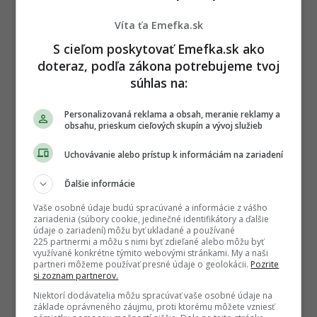
Víta ťa Emefka.sk
S cieľom poskytovať Emefka.sk ako
doteraz, podľa zákona potrebujeme tvoj
súhlas na:
Personalizovaná reklama a obsah, meranie reklamy a
obsahu, prieskum cieľových skupín a vývoj služieb
Uchovávanie alebo prístup k informáciám na zariadení
Ďalšie informácie
Vaše osobné údaje budú spracúvané a informácie z vášho
zariadenia (súbory cookie, jedinečné identifikátory a ďalšie
údaje o zariadení) môžu byť ukladané a používané
225 partnermi a môžu s nimi byť zdieľané alebo môžu byť
využívané konkrétne týmito webovými stránkami. My a naši
partneri môžeme používať presné údaje o geolokácii.
Pozrite
si zoznam partnerov.
Niektorí dodávatelia môžu spracúvať vaše osobné údaje na
Autor
základe oprávneného záujmu, proti ktorému môžete vzniesť
HENRIETA BALÁZSOVÁ