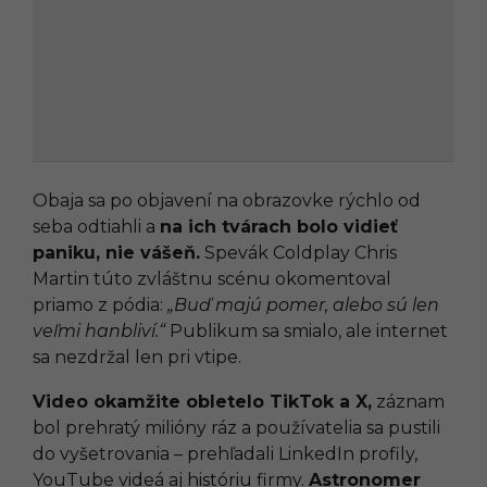
Obaja sa po objavení na obrazovke rýchlo od
seba odtiahli a
na ich tvárach bolo vidieť
paniku, nie vášeň.
Spevák Coldplay Chris
Martin túto zvláštnu scénu okomentoval
priamo z pódia:
„Buď majú pomer, alebo sú len
veľmi hanbliví.“
Publikum sa smialo, ale internet
sa nezdržal len pri vtipe.
Video okamžite obletelo TikTok a X,
záznam
bol prehratý milióny ráz a používatelia sa pustili
do vyšetrovania – prehľadali LinkedIn profily,
YouTube videá aj históriu firmy.
Astronomer