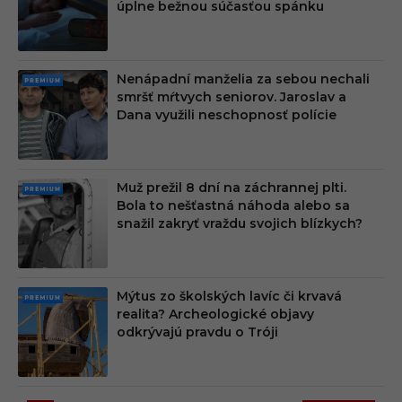
úplne bežnou súčasťou spánku
M
Nenápadní manželia za sebou nechali
PRE
smršť mŕtvych seniorov. Jaroslav a
MIU
Dana využili neschopnosť polície
M
Muž prežil 8 dní na záchrannej plti.
PRE
Bola to nešťastná náhoda alebo sa
MIU
snažil zakryť vraždu svojich blízkych?
M
Mýtus zo školských lavíc či krvavá
PRE
realita? Archeologické objavy
MIU
odkrývajú pravdu o Tróji
M