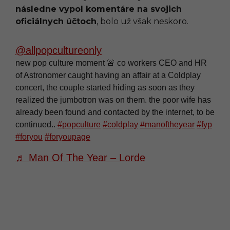
následne vypol komentáre na svojich
oficiálnych účtoch
, bolo už však neskoro.
@allpopcultureonly
new pop culture moment 🚨 co workers CEO and HR
of Astronomer caught having an affair at a Coldplay
concert, the couple started hiding as soon as they
realized the jumbotron was on them. the poor wife has
already been found and contacted by the internet, to be
continued..
#popculture
#coldplay
#manoftheyear
#fyp
#foryou
#foryoupage
♬ Man Of The Year – Lorde