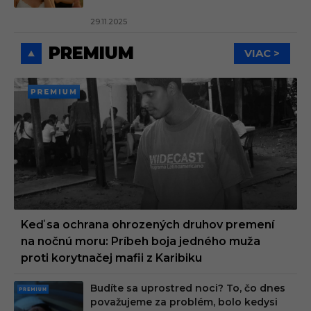
29.11.2025
PREMIUM
VIAC >
PREMI
UM
Keď sa ochrana ohrozených druhov premení
na nočnú moru: Príbeh boja jedného muža
proti korytnačej mafii z Karibiku
Budíte sa uprostred noci? To, čo dnes
PRE
považujeme za problém, bolo kedysi
MIU