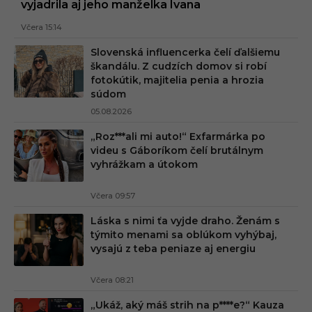
vyjadrila aj jeho manželka Ivana
Včera 15:14
Slovenská influencerka čelí ďalšiemu
škandálu. Z cudzích domov si robí
fotokútik, majitelia penia a hrozia
súdom
05.08.2026
„Roz***ali mi auto!“ Exfarmárka po
videu s Gáboríkom čelí brutálnym
vyhrážkam a útokom
Včera 09:57
Láska s nimi ťa vyjde draho. Ženám s
týmito menami sa oblúkom vyhýbaj,
vysajú z teba peniaze aj energiu
Včera 08:21
„Ukáž, aký máš strih na p****e?“ Kauza