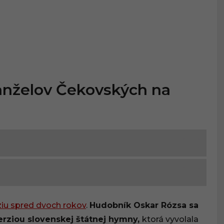
anželov Čekovských na
iu spred dvoch rokov
.
Hudobník Oskar Rózsa sa
erziou slovenskej štátnej hymny,
ktorá vyvolala