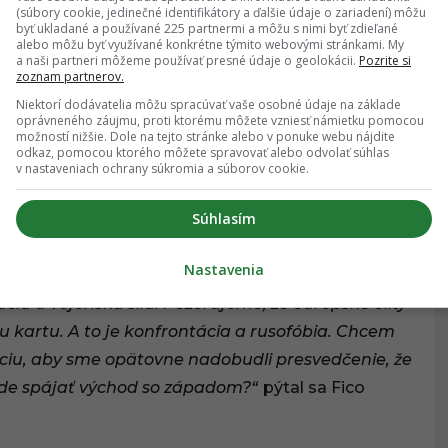
(súbory cookie, jedinečné identifikátory a ďalšie údaje o zariadení) môžu
byť ukladané a používané 225 partnermi a môžu s nimi byť zdieľané
 umelcov,
na pódiu dominovala politická rétorika.
alebo môžu byť využívané konkrétne týmito webovými stránkami. My
a naši partneri môžeme používať presné údaje o geolokácii.
Pozrite si
lometodské oslavy na hrade Devín
na výzvu, aby
zoznam partnerov.
základu. Hovoril najmä o potrebe
zvýrazniť
Niektorí dodávatelia môžu spracúvať vaše osobné údaje na základe
oprávneného záujmu, proti ktorému môžete vzniesť námietku pomocou
tácii
aj o kultúre mieru. Slovensko tiež podľa neho
možností nižšie. Dole na tejto stránke alebo v ponuke webu nájdite
 Premiér tvrdí, že kríza v „spoločnom európskom
odkaz, pomocou ktorého môžete spravovať alebo odvolať súhlas
v nastaveniach ochrany súkromia a súborov cookie.
hodnotových základov západnej civilizácie.
Súhlasím
eme ako náš spoločný európsky dom, ktorý sa
Nastavenia
cia a vojenská sila. Pozorujeme, že európske elity
 kartu. A to je konfrontácia a rusofóbia. Chcem
ciu, aby sme opätovne nadobudli presvedčenie, že
bude spájať východ so západom?“
pýtal sa Fico