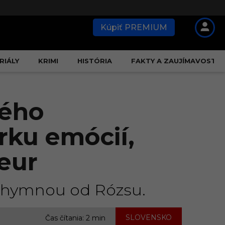
Kúpiť PREMIUM
RIÁLY
KRIMI
HISTÓRIA
FAKTY A ZAUJÍMAVOSTI
kého
rku emócií,
 eur
u hymnou od Rózsu.
SLOVENSKO
Čas čítania: 2 min