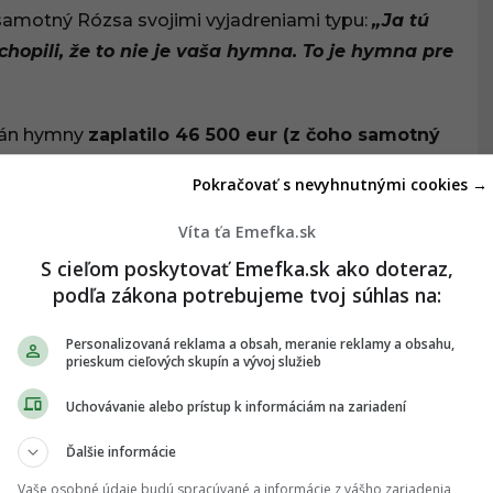
aj samotný Rózsa svojimi vyjadreniami typu:
„Ja tú
hopili, že to nie je vaša hymna. To je hymna pre
žmán hymny
zaplatilo 46 500 eur (z čoho samotný
zvukovú produkciu), verejnosť ju dodnes, s
Pokračovať s nevyhnutnými cookies →
osť nikde inde poriadne počuť.
Víta ťa Emefka.sk
 ŤA ZAUJÍMAŤ:
S cieľom poskytovať Emefka.sk ako doteraz,
a na slovenskej scéne: „Geriatrická
podľa zákona potrebujeme tvoj súhlas na:
ázal nahnevaný Oskar Rózsa Skrúcanému
Personalizovaná reklama a obsah, meranie reklamy a obsahu,
NSKO
prieskum cieľových skupín a vývoj služieb
Uchovávanie alebo prístup k informáciám na zariadení
Ďalšie informácie
podľa neho rozkladá
Vaše osobné údaje budú spracúvané a informácie z vášho zariadenia