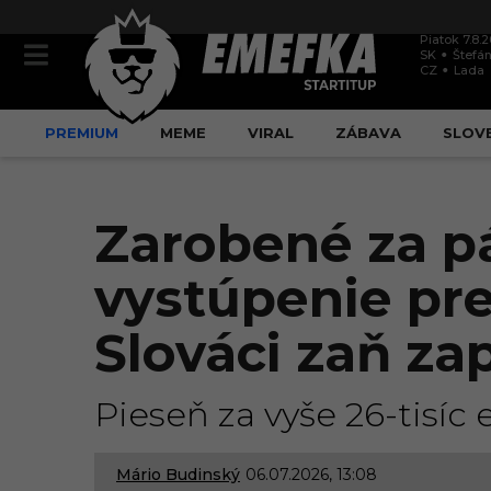
Piatok 7.8.
SK
Štefán
CZ
Lada
PREMIUM
MEME
VIRAL
ZÁBAVA
SLOV
Zarobené za p
vystúpenie pre
Slováci zaň zap
Pieseň za vyše 26-tisí
Mário Budinský
06.07.2026, 13:08
0