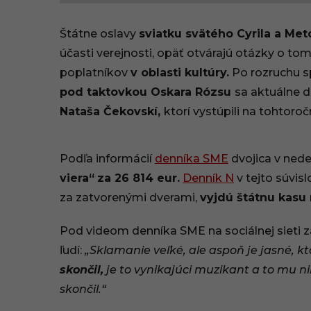
6
Štátne oslavy
sviatku svätého Cyrila a Me
.
účasti verejnosti, opäť otvárajú otázky o t
poplatníkov
v oblasti kultúry.
Po rozruchu s
0
pod taktovkou Oskara Rózsu
sa aktuálne 
7
Nataša Čekovskí,
ktorí vystúpili na tohtor
.
2
Podľa informácií
denníka SME
dvojica v nede
viera“
za 26 814 eur.
Denník N
v tejto súvis
0
za zatvorenými dverami,
vyjdú štátnu kasu 
2
Pod videom denníka SME na sociálnej sieti z
6
ľudí:
„Sklamanie veľké, ale aspoň je jasné, kto
,
skončil,
je to vynikajúci muzikant a to mu n
skončil.
“
1