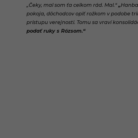
„Čeky, mal som ťa celkom rád. Mal.
“
„
Hanba.
2
pokoja, dôchodcov opiť rožkom v podobe tr
:
prístupu verejnosti. Tomu sa vraví konsolidá
0
podať ruky s Rózsom.
“
9