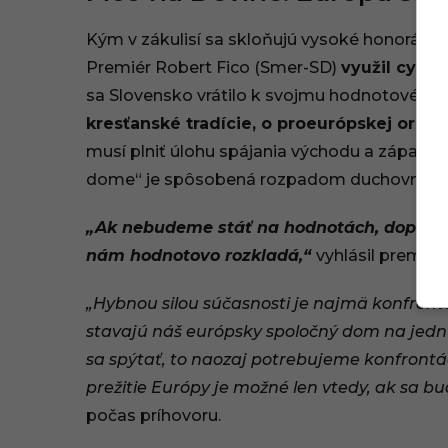
Kým v zákulisí sa skloňujú vysoké honoráre
Premiér Robert Fico (Smer-SD)
využil cyri
sa Slovensko vrátilo k svojmu hodnotovému 
kresťanské tradície, o proeurópskej orien
musí plniť úlohu spájania východu a západu.
dome“ je spôsobená rozpadom duchovných a 
„Ak nebudeme stáť na hodnotách, dopadn
nám hodnotovo rozkladá,“
vyhlásil premiér.
„Hybnou silou súčasnosti je najmä konfrontá
stavajú náš európsky spoločný dom na jednu
sa spýtať, to naozaj potrebujeme konfrontá
prežitie Európy je možné len vtedy, ak sa 
počas príhovoru.