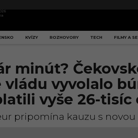
2026
ia
ENSKO
KVÍZY
ROZHOVORY
TECH
FILMY A SE
ár minút? Čekovs
 vládu vyvolalo bú
latili vyše 26-tisíc
c eur pripomína kauzu s novo