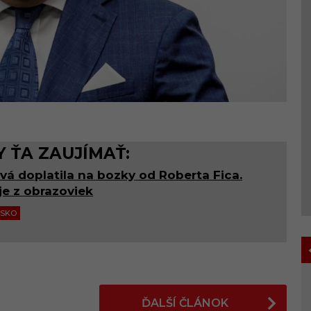
 ŤA ZAUJÍMAŤ:
vá doplatila na bozky od Roberta Fica.
je z obrazoviek
NSKO
ĎALŠÍ ČLÁNOK