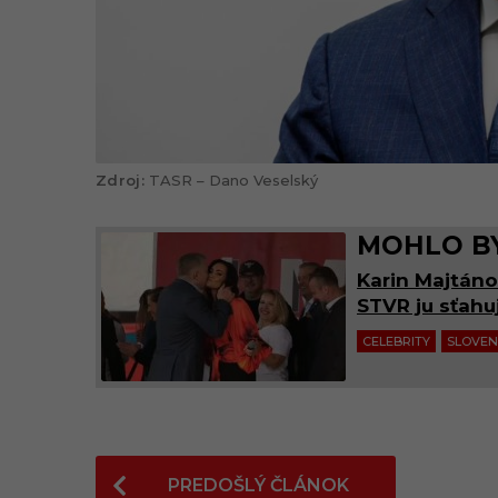
TASR – Dano Veselský
MOHLO BY
Karin Majtáno
STVR ju sťahu
CELEBRITY
SLOVE
P
PREDOŠLÝ ČLÁNOK