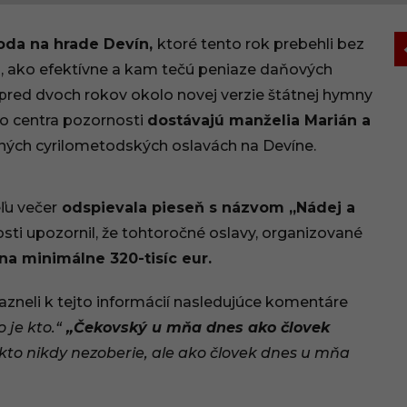
toda na hrade Devín,
ktoré tento rok prebehli bez
om, ako efektívne a kam tečú peniaze daňových
pred dvoch rokov okolo novej verzie štátnej hymny
do centra pozornosti
dostávajú manželia Marián a
očných cyrilometodských oslavách na Devíne.
ľu večer
odspievala pieseň s názvom „Nádej a
losti upozornil, že tohtoročné oslavy, organizované
na minimálne 320-tisíc eur.
azneli k tejto informácií nasledujúce komentáre
 je kto.“
„Čekovský u mňa dnes ako človek
ikto nikdy nezoberie, ale ako človek dnes u mňa