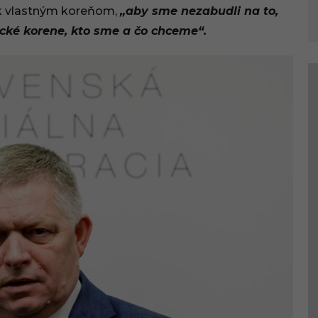
 k vlastným koreňom,
„aby sme nezabudli na to,
ické korene, kto sme a čo chceme“.