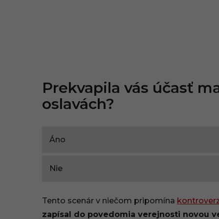
Prekvapila vás účasť m
oslavách?
Áno
Nie
Tento scenár v niečom pripomína
kontroverz
zapísal do povedomia verejnosti novou v