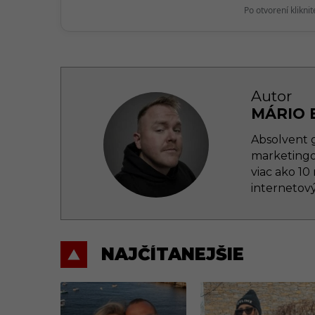
n
Po otvorení klikni
Autor
MÁRIO 
Absolvent g
marketingo
viac ako 10
internetový
NAJČÍTANEJŠIE