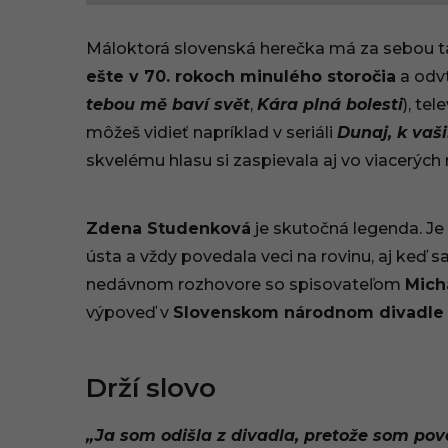
5
Máloktorá slovenská herečka má za sebou t
.
ešte v 70. rokoch minulého storočia
a odvt
tebou mě baví svět
,
Kára plná bolesti
), te
1
môžeš vidieť napríklad v seriáli
Dunaj, k va
1
skvelému hlasu si zaspievala aj vo viacerých
.
2
Zdena Studenková
je skutočná legenda. Je 
ústa a vždy povedala veci na rovinu, aj keď
0
nedávnom rozhovore so spisovateľom
Mich
2
výpoveď v
Slovenskom národnom divadle
5
Drží slovo
,
0
„Ja som odišla z divadla, pretože som pove