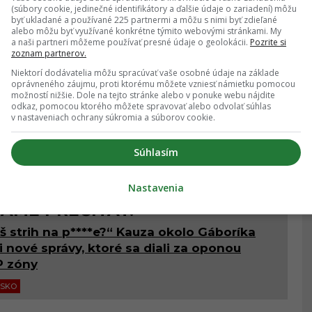
(súbory cookie, jedinečné identifikátory a ďalšie údaje o zariadení) môžu
byť ukladané a používané 225 partnermi a môžu s nimi byť zdieľané
alebo môžu byť využívané konkrétne týmito webovými stránkami. My
a naši partneri môžeme používať presné údaje o geolokácii.
Pozrite si
ného divadla mladí režiséri s tým, že dajme im
zoznam partnerov.
no, ale nie dať v sezóne piatim adeptom na
Niektorí dodávatelia môžu spracúvať vaše osobné údaje na základe
se nie sú až tak talentovaní
,“
povedala.
oprávneného záujmu, proti ktorému môžete vzniesť námietku pomocou
možností nižšie. Dole na tejto stránke alebo v ponuke webu nájdite
odkaz, pomocou ktorého môžete spravovať alebo odvolať súhlas
 by to malo byť tak, že nech si vyskúšajú,
nech
v nastaveniach ochrany súkromia a súborov cookie.
m divadle, lebo ani herci v národnom divadle nie
Súhlasím
kúsenosťami a trošku sa potom hreší na tú
Nastavenia
AME PREČÍTAŤ:
š strih na p****e?“ Kauza okolo Gáboríka
i nové správy, ktoré sa diali za oponou
P zóny
NSKO