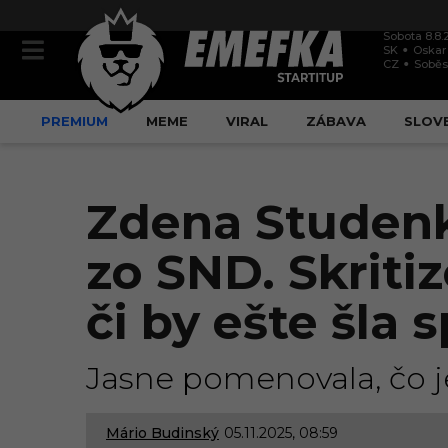
Sobota 8.8.
SK
Oskar
CZ
Soběs
PREMIUM
MEME
VIRAL
ZÁBAVA
SLOV
Zdena Studenk
zo SND. Skritiz
či by ešte šla 
Jasne pomenovala, čo je
Mário Budinský
05.11.2025, 08:59
0