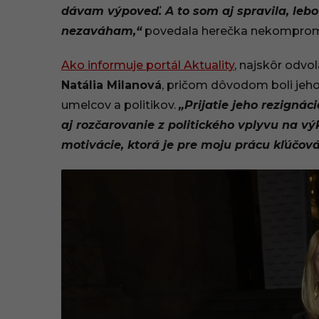
dávam výpoveď. A to som aj spravila, lebo j
9
nezaváham,“
povedala herečka nekomprom
:
Ako informuje portál Aktuality
, najskôr odvol
0
Natália Milanová
, pričom dôvodom boli jeh
0
umelcov a politikov.
„Prijatie jeho rezignác
aj rozčarovanie z politického vplyvu na výk
motivácie, ktorá je pre moju prácu kľúčová