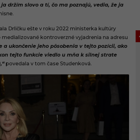
a držím slovo a tí, čo ma poznajú, vedia, že ja
isne.
ala Drličku ešte v roku 2022 ministerka kultúry
o medializované kontroverzné vyjadrenia na adresu
ie a ukončenie jeho pôsobenia v tejto pozícii, ako
on tejto funkcie viedlo u mňa k silnej strate
,“
povedala v tom čase Studenková.