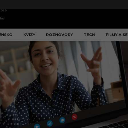
2026
lav
ENSKO
KVÍZY
ROZHOVORY
TECH
FILMY A SE