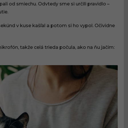
pali od smiechu. Odvtedy sme si určili pravidlo –
tie.
sekúnd v kuse kašľal a potom si ho vypol. Očividne
krofón, takže celá trieda počula, ako na ňu jačím: