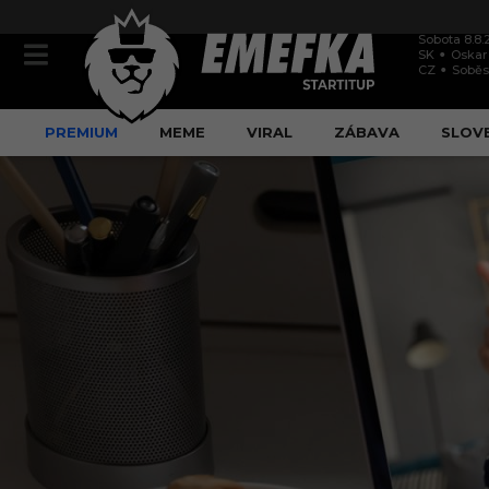
Sobota 8.8.
SK
Oskar
CZ
Soběs
PREMIUM
MEME
VIRAL
ZÁBAVA
SLOV