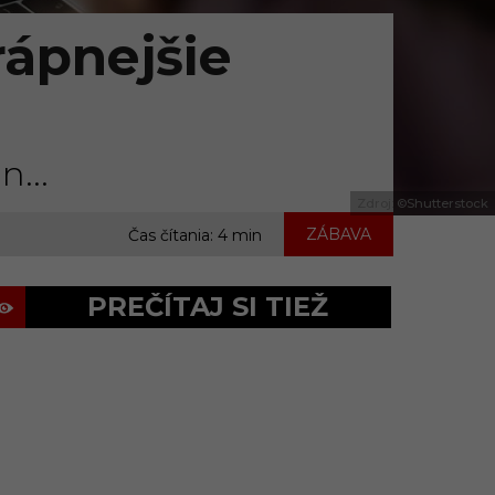
trápnejšie
...
Zdroj: ©Shutterstock
ZÁBAVA
Čas čítania: 4 min
PREČÍTAJ SI TIEŽ