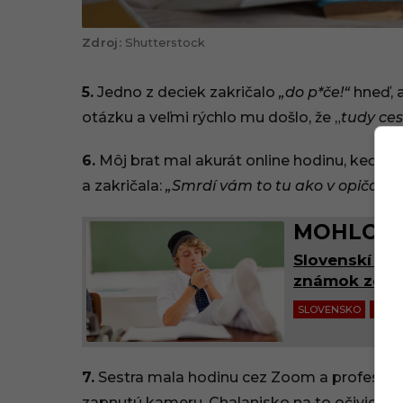
Shutterstock
5.
Jedno z deciek zakričalo
„do p*če!“
hneď, a
otázku a veľmi rýchlo mu došlo, že „
tudy ce
6.
Môj brat mal akurát online hodinu, keď s
a zakričala:
„Smrdí vám to tu ako v opičárni
MOHLO BY
Slovenskí štu
známok zo sp
SLOVENSKO
ZÁBA
7.
Sestra mala hodinu cez Zoom a profesor tr
zapnutú kameru. Chalanisko na to očividne z