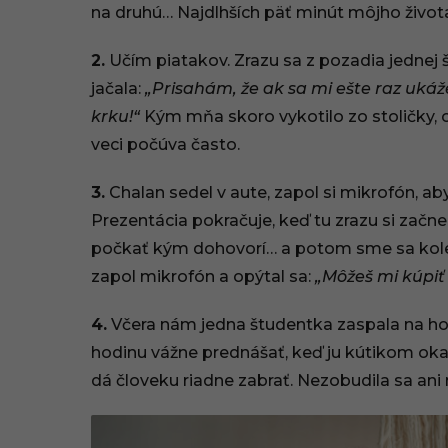
2
na druhú… Najdlhších päť minút môjho život
0
2.
Učím piatakov. Zrazu sa z pozadia jednej š
2
jačala:
„Prisahám, že ak sa mi ešte raz uk
krku!“
Kým mňa skoro vykotilo zo stoličky, 
2
veci počúva často.
,
3.
Chalan sedel v aute, zapol si mikrofón, a
2
Prezentácia pokračuje, keď tu zrazu si začne
0
počkať kým dohovorí… a potom sme sa kolektí
zapol mikrofón a opýtal sa:
„Môžeš mi kúpiť 
:
4.
Včera nám jedna študentka zaspala na hodi
3
hodinu vážne prednášať, keď ju kútikom oka 
4
dá človeku riadne zabrať. Nezobudila sa ani