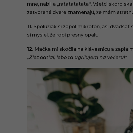
mne, nabil a „ratatatatata“. Všetci skoro ska
zatvorené dvere znamenajú, že mám stretnu
11.
Spolužiak si zapol mikrofón, asi dvadsať 
si myslel, že robí presný opak.
12.
Mačka mi skočila na klávesnicu a zapla mi
„Zlez odtiaľ, lebo ťa ugrilujem na večeru!“