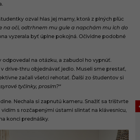
a.
tudentky ozval hlas jej mamy, ktorá z plných pľúc
áže na oči, odtrhnem mu gule a napchám mu ich do
ona vyzerala byť úplne pokojná. Očividne podobné
by odpovedal na otázku, a zabudol ho vypnúť.
 v drive-thru objednávať jedlo. Museli sme prestať,
vne začali všetci rehotať. Ďalší zo študentov si
syrové tyčinky, prosím?“
ne. Nechala si zapnutú kameru. Snažiť sa trištvrte
vidím s rozčapenými ústami slintať na klávesnicu,
 na konci prednášky.