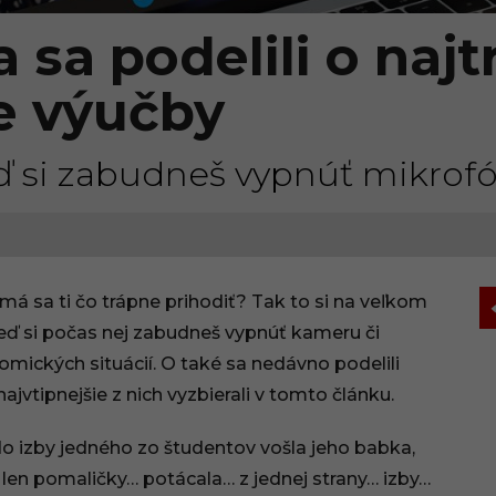
ia sa podelili o naj
ne výučby
 si zabudneš vypnúť mikrofón
emá sa ti čo trápne prihodiť? Tak to si na veľkom
 keď si počas nej zabudneš vypnúť kameru či
omických situácií. O také sa nedávno podelili
ajvtipnejšie z nich vyzbierali v tomto článku.
do izby jedného zo študentov vošla jeho babka,
 len pomaličky… potácala… z jednej strany… izby…