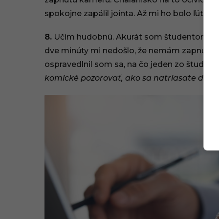
spokojne zapálil jointa. Až mi ho bolo ľúto.
8.
Učím hudobnú. Akurát som študentom dem
dve minúty mi nedošlo, že nemám zapnutý m
ospravedlnil som sa, na čo jeden zo študen
komické pozorovať, ako sa natriasate do 