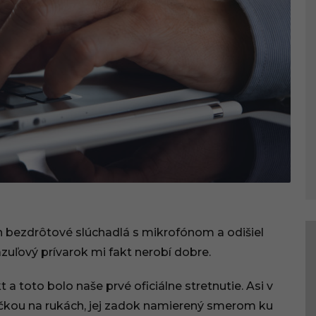
 bezdrôtové slúchadlá s mikrofónom a odišiel
azuľový prívarok mi fakt nerobí dobre.
a toto bolo naše prvé oficiálne stretnutie. Asi v
 mačkou na rukách, jej zadok namierený smerom ku