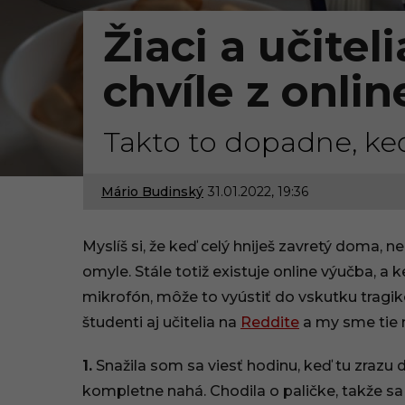
Žiaci a učitel
chvíle z onli
Takto to dopadne, keď
Mário Budinský
31.01.2022, 19:36
3
1
Myslíš si, že keď celý hniješ zavretý doma, n
.
omyle. Stále totiž existuje online výučba, a
mikrofón, môže to vyústiť do vskutku tragik
0
študenti aj učitelia na
Reddite
a my sme tie n
1
1.
Snažila som sa viesť hodinu, keď tu zrazu 
.
kompletne nahá. Chodila o paličke, takže sa