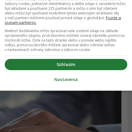
(súbory cookie, jedinečné identifikátory a ďalšie údaje o zariadení) môžu
byť ukladané a používané 225 partnermi a môžu s nimi byť zdieľané
alebo môžu byť využívané konkrétne týmito webovými stránkami. My
a naši partneri môžeme používať presné údaje o geolokácii.
Pozrite si
onštroval hru na hudobnom nástroji a dobré
zoznam partnerov.
ikrofón. Keď mi to konečne docvaklo,
Niektorí dodávatelia môžu spracúvať vaše osobné údaje na základe
oprávneného záujmu, proti ktorému môžete vzniesť námietku pomocou
tov pohotovo reagoval:
„Nevadí. Bolo celkom
možností nižšie. Dole na tejto stránke alebo v ponuke webu nájdite
odkaz, pomocou ktorého môžete spravovať alebo odvolať súhlas
rytmu, kým my nič nepočujeme.“
v nastaveniach ochrany súkromia a súborov cookie.
Súhlasím
Nastavenia