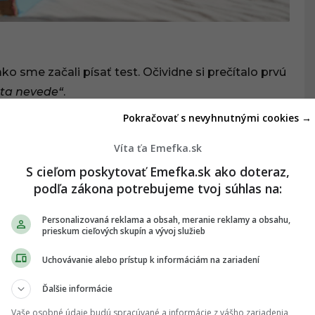
ko sme začali písať test. Očividne si prečítalo prvú
sta nevede“
.
Pokračovať s nevyhnutnými cookies →
a nám do izby vrútila mama, rozčapila okno dokorán
. Kto to má vkuse čuchať?!“
Víta ťa Emefka.sk
S cieľom poskytovať Emefka.sk ako doteraz,
 ŤA ZAUJÍMAŤ:
podľa zákona potrebujeme tvoj súhlas na:
denti sa podelili o vtipné dôvody znížených
rávania
Personalizovaná reklama a obsah, meranie reklamy a obsahu,
prieskum cieľových skupín a vývoj služieb
VA
Uchovávanie alebo prístup k informáciám na zariadení
Ďalšie informácie
val na tom, aby na jeho hodinách mali všetci
Vaše osobné údaje budú spracúvané a informácie z vášho zariadenia
abudol a pred viac ako tridsiatimi ľuďmi si