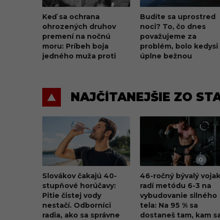
Keď sa ochrana
Budíte sa uprostred
ohrozených druhov
noci? To, čo dnes
premení na nočnú
považujeme za
moru: Príbeh boja
problém, bolo kedysi
jedného muža proti
úplne bežnou
korytnačej mafii z
súčasťou spánku
Karibiku
NAJČÍTANEJŠIE ZO ST
Slovákov čakajú 40-
46-ročný bývalý voja
stupňové horúčavy:
radí metódu 6-3 na
Pitie čistej vody
vybudovanie silného
nestačí. Odborníci
tela: Na 95 % sa
radia, ako sa správne
dostaneš tam, kam s