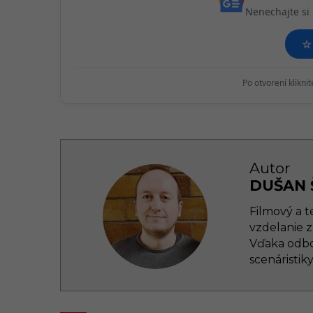
Nenechajte si 
o
n
☆
Po otvorení klikni
Autor
DUŠAN 
Filmový a t
vzdelanie z
Vďaka odbo
scenáristik