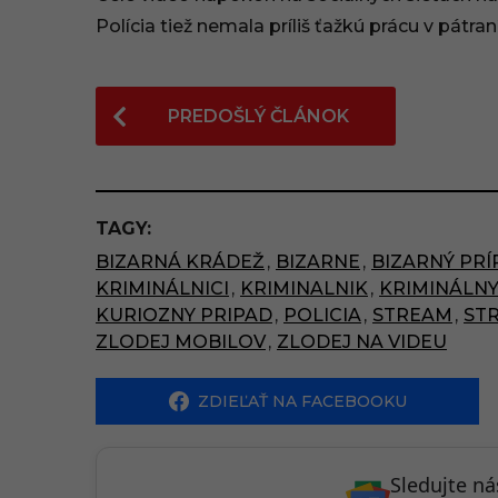
0
Polícia tiež nemala príliš ťažkú prácu v pátran
:
P
3
PREDOŠLÝ ČLÁNOK
o
5
s
t
TAGY:
P
BIZARNÁ KRÁDEŽ
,
BIZARNE
,
BIZARNÝ PRÍ
a
KRIMINÁLNICI
,
KRIMINALNIK
,
KRIMINÁLNY
g
KURIOZNY PRIPAD
,
POLICIA
,
STREAM
,
ST
ZLODEJ MOBILOV
,
ZLODEJ NA VIDEU
i
n
ZDIEĽAŤ NA FACEBOOKU
a
t
Sledujte n
i