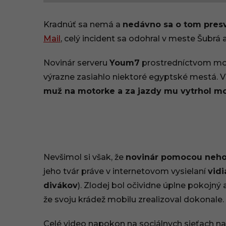
8
Kradnúť sa nemá a
nedávno sa o tom presve
.
Mail
, celý incident sa odohral v meste Šubrá 
1
Novinár serveru
Youm7
prostredníctvom mob
0
výrazne zasiahlo niektoré egyptské mestá.
muž na motorke a za jazdy mu vytrhol mob
.
2
0
2
Nevšimol si však, že
novinár pomocou neho
jeho tvár práve v internetovom vysielaní
vidi
1
divákov
). Zlodej bol očividne úplne pokojný a
,
že svoju krádež mobilu zrealizoval dokonale.
2
Celé video napokon na sociálnych sieťach n