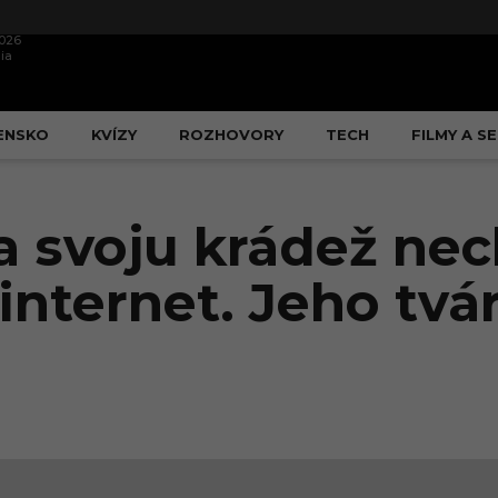
2026
ia
ENSKO
KVÍZY
ROZHOVORY
TECH
FILMY A SE
a svoju krádež nec
nternet. Jeho tvár 