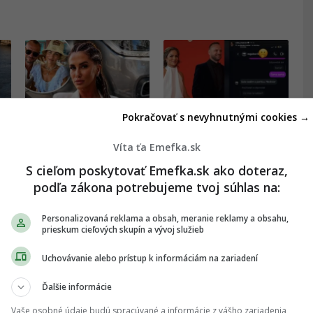
Pokračovať s nevyhnutnými cookies →
Víta ťa Emefka.sk
a
„Roz***ali mi auto!“
„Ukáž, aký máš strih na
Exfarmárka po videu s
p****e?“ Kauza okolo
S cieľom poskytovať Emefka.sk ako doteraz,
Gáboríkom čelí
Gáboríka nekončí,
podľa zákona potrebujeme tvoj súhlas na:
brutálnym vyhrážkam a
unikli nové správy,
útokom
ktoré sa diali za
oponou škandálu z VIP
Personalizovaná reklama a obsah, meranie reklamy a obsahu,
CELEBRITY
CELEBRITY
prieskum cieľových skupín a vývoj služieb
zóny
Uchovávanie alebo prístup k informáciám na zariadení
Ďalšie informácie
Vaše osobné údaje budú spracúvané a informácie z vášho zariadenia