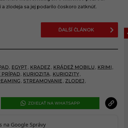
í a zlodeja sa jej podarilo čoskoro zatknúť.
ĎALŠÍ ČLÁNOK
PAD
,
EGYPT
,
KRADEZ
,
KRÁDEŽ MOBILU
,
KRIMI
,
 PRÍPAD
,
KURIOZITA
,
KURIOZITY
,
REAMING
,
STREAMOVANIE
,
ZLODEJ
,
ZDIEĽAŤ NA WHATSAPP
ás na Google Správy