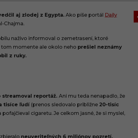
dčil aj zlodej z Egypta.
Ako píše portál
Daily
al-Chajma.
ilu naživo informoval o zemetrasení, ktoré
 V tom momente ale okolo neho
prešiel neznámy
il z ruky.
 streamoval reportáž.
Ani mu teda nenapadlo, že
a tisíce ľudí
(prenos sledovalo približne
20-tisíc
 pofajčieval cigaretu. Je celkom jasné, že si myslel,
azbieralo
neuveriteľných 6 miliónov pozretí.