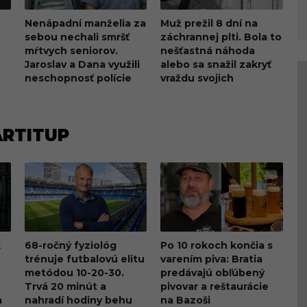
Nenápadní manželia za
Muž prežil 8 dní na
sebou nechali smršť
záchrannej plti. Bola to
mŕtvych seniorov.
nešťastná náhoda
Jaroslav a Dana využili
alebo sa snažil zakryť
neschopnosť polície
vraždu svojich
blízkych?
ARTITUP
k
68-ročný fyziológ
Po 10 rokoch končia s
trénuje futbalovú elitu
varením piva: Bratia
metódou 10-20-30.
predávajú obľúbený
Trvá 20 minút a
pivovar a reštaurácie
a
nahradí hodiny behu
na Bazoši