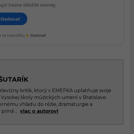
ujsť žiadne dôležité novinky.
Sledovať
★
te na hviezdičku
Sledovať
ŠUTARÍK
elevízny kritik, ktorý v EMEFKA uplatňuje svoje
 Vysokej školy múzických umení v Bratislave.
rnému vhľadu do réžie, dramaturgie a
y priná
...
viac o autorovi