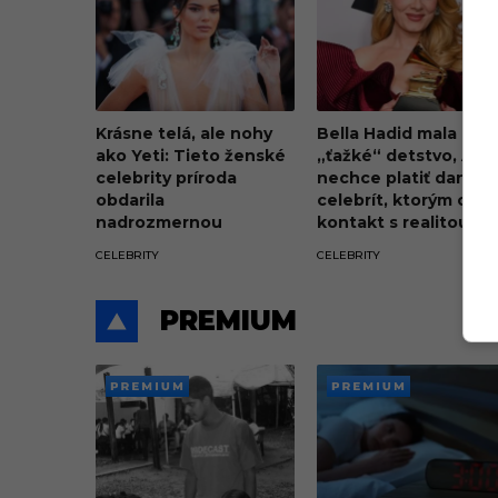
Krásne telá, ale nohy
Bella Hadid mala
ako Yeti: Tieto ženské
„ťažké“ detstvo, Ade
celebrity príroda
nechce platiť dane. 1
obdarila
celebrít, ktorým chý
nadrozmernou
kontakt s realitou
veľkosťou topánok
CELEBRITY
CELEBRITY
PREMIUM
PREMI
PREMI
UM
UM