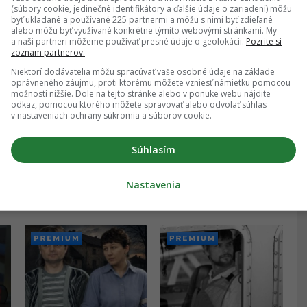
(súbory cookie, jedinečné identifikátory a ďalšie údaje o zariadení) môžu
byť ukladané a používané 225 partnermi a môžu s nimi byť zdieľané
alebo môžu byť využívané konkrétne týmito webovými stránkami. My
a naši partneri môžeme používať presné údaje o geolokácii.
Pozrite si
zoznam partnerov.
Niektorí dodávatelia môžu spracúvať vaše osobné údaje na základe
Každú nedeľu vysával
Volali ho Vlk z Moskvy:
oprávneného záujmu, proti ktorému môžete vzniesť námietku pomocou
možností nižšie. Dole na tejto stránke alebo v ponuke webu nájdite
le
cestu. Ľudia
Obyčajný kočiš, ktorý
odkaz, pomocou ktorého môžete spravovať alebo odvolať súhlas
0
prezrádzajú, pri akých
sa zmenil na
v nastaveniach ochrany súkromia a súborov cookie.
ba
bizarnostiach pristihli
najnenávidenejšieho
svojich susedov
muža celého Ruska
Súhlasím
ZÁBAVA
KRIMI
Nastavenia
PREMI
PREMI
UM
UM