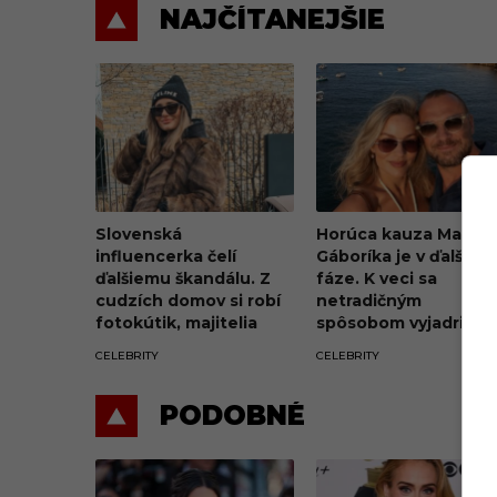
NAJČÍTANEJŠIE
Slovenská
Horúca kauza Marián
influencerka čelí
Gáboríka je v ďalšej
ďalšiemu škandálu. Z
fáze. K veci sa
cudzích domov si robí
netradičným
fotokútik, majitelia
spôsobom vyjadrila aj
penia a hrozia súdom
jeho manželka Ivana
CELEBRITY
CELEBRITY
PODOBNÉ