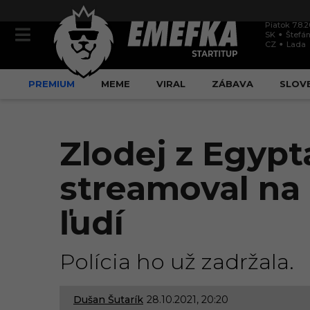
Piatok 7.8.
SK
Štefán
CZ
Lada
PREMIUM
MEME
VIRAL
ZÁBAVA
SLOV
Zlodej z Egypt
streamoval na i
ľudí
Polícia ho už zadržala.
Dušan Šutarík
28.10.2021, 20:20
2