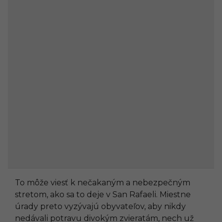
To môže viesť k nečakaným a nebezpečným
stretom, ako sa to deje v San Rafaeli. Miestne
úrady preto vyzývajú obyvateľov, aby nikdy
nedávali potravu divokým zvieratám, nech už