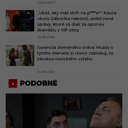
Včera 09:57
„Ukáž, aký máš strih na p****e?“ Kauza
okolo Gáboríka nekončí, unikli nové
správy, ktoré sa diali za oponou
škandálu z VIP zóny
04.08.2026
Garancia zlomeného srdca. Mužov s
týmito menami si rovno zablokuj, sú
zárukou toxického vzťahu
04.08.2026
PODOBNÉ