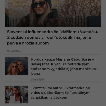
Slovenská influencerka čelí ďalšiemu škandálu.
Z cudzích domov si robí fotokútik, majitelia
penia a hrozia súdom
05.08.2026
Horúca kauza Mariána Gáboríka je v
ďalšej fáze. K veci sa netradičným
spôsobom vyjadrila aj jeho manželka
Ivana
Včera 15:14
„Roz***ali mi auto!“ Exfarmárka po
videu s Gáboríkom čelí brutálnym
vyhrážkam a útokom