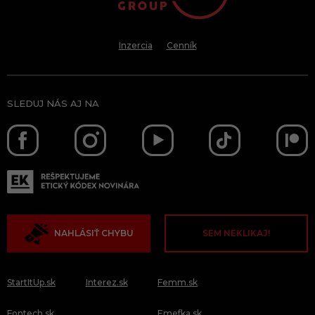
Inzercia
Cenník
SLEDUJ NÁS AJ NA
NAHLÁSIŤ CHYBU
SEM NEKLIKAJ!
StartItUp.sk
Interez.sk
Femm.sk
Fontech.sk
Emefka.sk