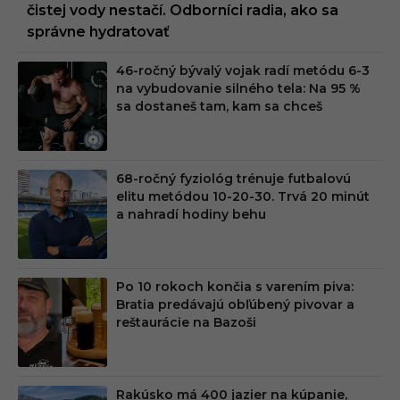
čistej vody nestačí. Odborníci radia, ako sa
správne hydratovať
46-ročný bývalý vojak radí metódu 6-3
na vybudovanie silného tela: Na 95 %
sa dostaneš tam, kam sa chceš
68-ročný fyziológ trénuje futbalovú
elitu metódou 10-20-30. Trvá 20 minút
a nahradí hodiny behu
Po 10 rokoch končia s varením piva:
Bratia predávajú obľúbený pivovar a
reštaurácie na Bazoši
Rakúsko má 400 jazier na kúpanie,