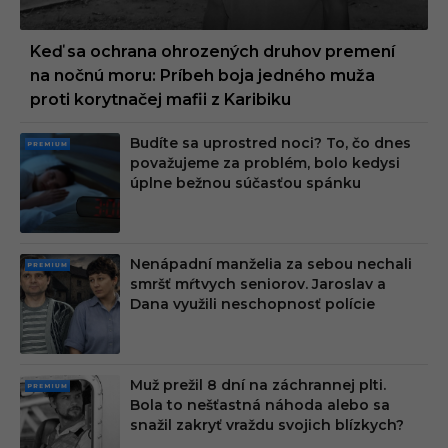
Keď sa ochrana ohrozených druhov premení
na nočnú moru: Príbeh boja jedného muža
proti korytnačej mafii z Karibiku
Budíte sa uprostred noci? To, čo dnes
PRE
považujeme za problém, bolo kedysi
MIU
úplne bežnou súčasťou spánku
M
Nenápadní manželia za sebou nechali
PRE
smršť mŕtvych seniorov. Jaroslav a
MIU
Dana využili neschopnosť polície
M
Muž prežil 8 dní na záchrannej plti.
PRE
Bola to nešťastná náhoda alebo sa
MIU
snažil zakryť vraždu svojich blízkych?
M