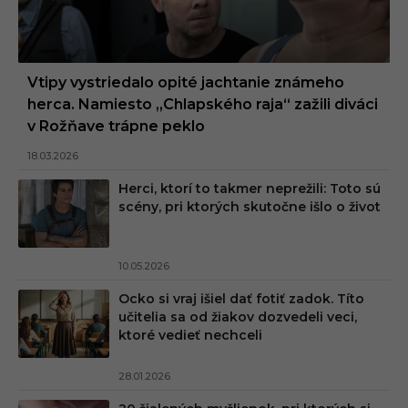
Vtipy vystriedalo opité jachtanie známeho
herca. Namiesto „Chlapského raja“ zažili diváci
v Rožňave trápne peklo
18.03.2026
Herci, ktorí to takmer neprežili: Toto sú
scény, pri ktorých skutočne išlo o život
10.05.2026
Ocko si vraj išiel dať fotiť zadok. Títo
učitelia sa od žiakov dozvedeli veci,
ktoré vedieť nechceli
28.01.2026