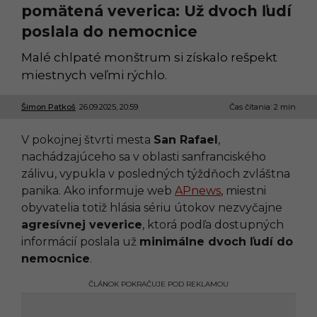
pomätená veverica: Už dvoch ľudí
poslala do nemocnice
Malé chlpaté monštrum si získalo rešpekt
miestnych veľmi rýchlo.
Šimon Patkoš
26.09.2025, 20:59
2
Čas čítania: 2 min
6
.
V pokojnej štvrti mesta
San Rafael
,
0
9
nachádzajúceho sa v oblasti sanfranciského
.
zálivu, vypukla v posledných týždňoch zvláštna
2
0
panika. Ako informuje web
APnews
, miestni
2
obyvatelia totiž hlásia sériu útokov nezvyčajne
5
,
agresívnej veverice
, ktorá podľa dostupných
1
informácií poslala už
minimálne dvoch ľudí do
3
:
nemocnice
.
4
9
ČLÁNOK POKRAČUJE POD REKLAMOU