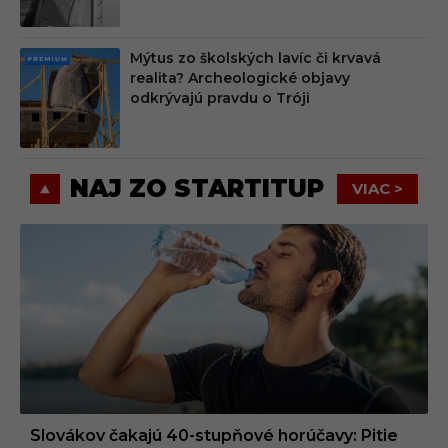
Mýtus zo školských lavíc či krvavá
PRE
realita? Archeologické objavy
MIU
odkrývajú pravdu o Tróji
M
NAJ ZO STARTITUP
VIAC >
Slovákov čakajú 40-stupňové horúčavy: Pitie