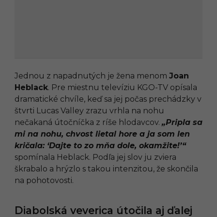
Jednou z napadnutých je žena menom
Joan
Heblack
. Pre miestnu televíziu KGO-TV opísala
dramatické chvíle, keď sa jej počas prechádzky v
štvrti Lucas Valley zrazu vrhla na nohu
nečakaná útočníčka z ríše hlodavcov.
„Pripla sa
mi na nohu, chvost lietal hore a ja som len
kričala: ‘Dajte to zo mňa dole, okamžite!’“
spomínala Heblack. Podľa jej slov ju zviera
škrabalo a hrýzlo s takou intenzitou, že skončila
na pohotovosti.
Diabolská veverica útočila aj ďalej