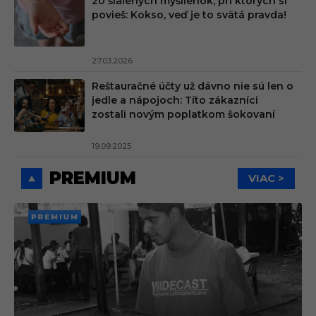
20 šialených myšlienok, pri ktorých si
povieš: Kokso, veď je to svätá pravda!
27.03.2026
Reštauračné účty už dávno nie sú len o
jedle a nápojoch: Títo zákazníci
zostali novým poplatkom šokovaní
19.09.2025
PREMIUM
VIAC >
PREMI
UM