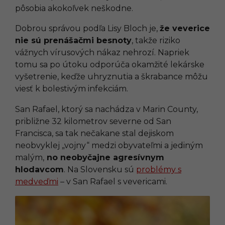
pôsobia akokoľvek neškodne.
Dobrou správou podľa Lisy Bloch je,
že veverice
nie sú prenášačmi besnoty
, takže riziko
vážnych vírusových nákaz nehrozí. Napriek
tomu sa po útoku odporúča okamžité lekárske
vyšetrenie, keďže uhryznutia a škrabance môžu
viesť k bolestivým infekciám.
San Rafael, ktorý sa nachádza v Marin County,
približne 32 kilometrov severne od San
Francisca, sa tak nečakane stal dejiskom
neobvyklej „vojny“ medzi obyvateľmi a jediným
malým,
no neobyčajne agresívnym
hlodavcom
. Na Slovensku sú
problémy s
medveďmi
– v San Rafael s vevericami.