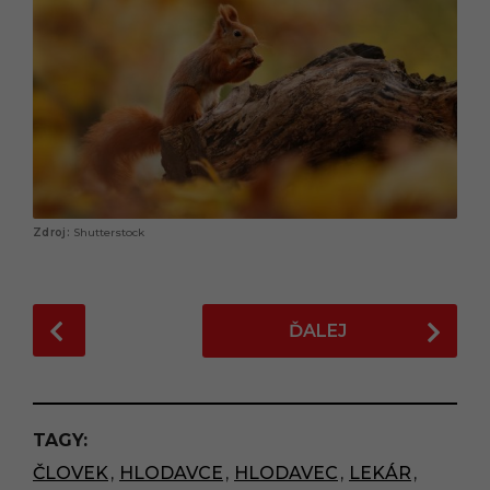
Shutterstock
P
ĎALEJ
o
s
t
P
TAGY:
a
ČLOVEK
,
HLODAVCE
,
HLODAVEC
,
LEKÁR
,
g