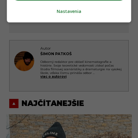
Nastavenia
Autor
ŠIMON PATKOŠ
Odborný redaktor pre oblasť kinematografie a
histórie. Svoje teoretické vedomosti získal počas
štúdia filmovej scenáristiky a dramaturgie na vysokej
škole, vďaka čomu prináša odbor
...
viac o autorovi
NAJČÍTANEJŠIE