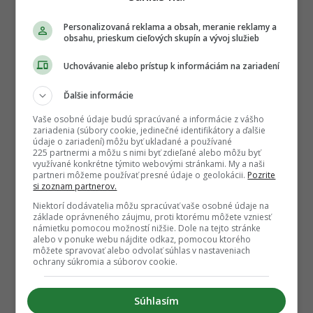
Personalizovaná reklama a obsah, meranie reklamy a
obsahu, prieskum cieľových skupín a vývoj služieb
Uchovávanie alebo prístup k informáciám na zariadení
Ďalšie informácie
Vaše osobné údaje budú spracúvané a informácie z vášho
zariadenia (súbory cookie, jedinečné identifikátory a ďalšie
údaje o zariadení) môžu byť ukladané a používané
225 partnermi a môžu s nimi byť zdieľané alebo môžu byť
využívané konkrétne týmito webovými stránkami. My a naši
partneri môžeme používať presné údaje o geolokácii.
Pozrite
si zoznam partnerov.
Niektorí dodávatelia môžu spracúvať vaše osobné údaje na
základe oprávneného záujmu, proti ktorému môžete vzniesť
námietku pomocou možností nižšie. Dole na tejto stránke
alebo v ponuke webu nájdite odkaz, pomocou ktorého
môžete spravovať alebo odvolať súhlas v nastaveniach
ochrany súkromia a súborov cookie.
Súhlasím