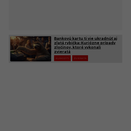
Bankovú kartu ti vie ukradnúť aj
zlatá rybička: Kuriózne prípady
zločinov, ktoré vykonali
zvieratá
KURIOZITY
ZVIERATÁ