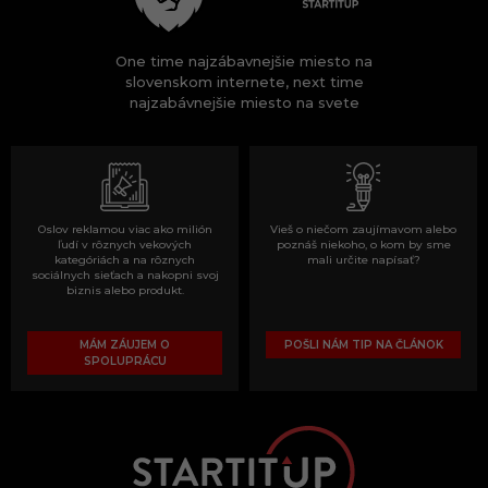
One time najzábavnejšie miesto na
slovenskom internete, next time
najzabávnejšie miesto na svete
Oslov reklamou viac ako milión
Vieš o niečom zaujímavom alebo
ľudí v rôznych vekových
poznáš niekoho, o kom by sme
kategóriách a na rôznych
mali určite napísať?
sociálnych sieťach a nakopni svoj
biznis alebo produkt.
MÁM ZÁUJEM O
POŠLI NÁM TIP NA ČLÁNOK
SPOLUPRÁCU