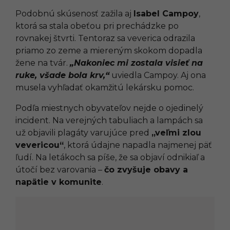
Podobnú skúsenosť zažila aj
Isabel Campoy
,
ktorá sa stala obeťou pri prechádzke po
rovnakej štvrti. Tentoraz sa veverica odrazila
priamo zo zeme a miereným skokom dopadla
žene na tvár.
„Nakoniec mi zostala visieť na
ruke, všade bola krv,“
uviedla Campoy. Aj ona
musela vyhľadať okamžitú lekársku pomoc.
Podľa miestnych obyvateľov nejde o ojedinelý
incident. Na verejných tabuliach a lampách sa
už objavili plagáty varujúce pred
„veľmi zlou
vevericou“
, ktorá údajne napadla najmenej päť
ľudí. Na letákoch sa píše, že sa objaví odnikiaľ a
útočí bez varovania –
čo zvyšuje obavy a
napätie v komunite
.