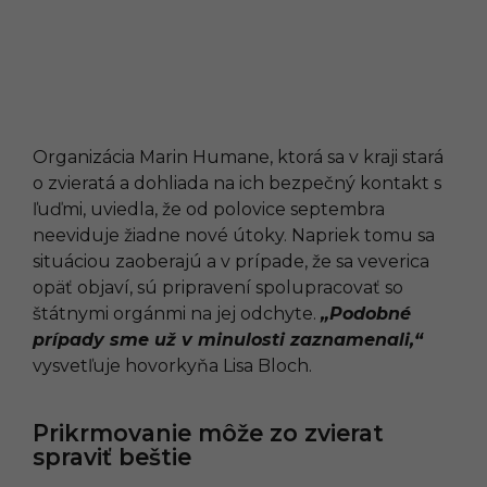
Organizácia Marin Humane, ktorá sa v kraji stará
o zvieratá a dohliada na ich bezpečný kontakt s
ľuďmi, uviedla, že od polovice septembra
neeviduje žiadne nové útoky. Napriek tomu sa
situáciou zaoberajú a v prípade, že sa veverica
opäť objaví, sú pripravení spolupracovať so
štátnymi orgánmi na jej odchyte.
„Podobné
prípady sme už v minulosti zaznamenali,“
vysvetľuje hovorkyňa Lisa Bloch.
Prikrmovanie môže zo zvierat
spraviť beštie