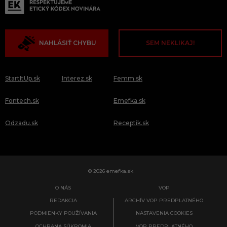
NAHLÁSIŤ CHYBU
SEM NEKLIKAJ!
StartItUp.sk
Interez.sk
Femm.sk
Fontech.sk
Emefka.sk
Odzadu.sk
Receptik.sk
© 2026 emefka.sk
O NÁS
VOP
REDAKCIA
ARCHÍV VOP PREDPLATNÉHO
PODMIENKY POUŽÍVANIA
NASTAVENIA COOKIES
OCHRANA SÚKROMIA
VOP PREDPLATNÉHO