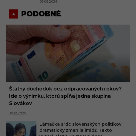
03.08.2026
PODOBNÉ
Štátny dôchodok bez odpracovaných rokov?
Ide o výnimku, ktorú spĺňa jedna skupina
Slovákov
30.12.2025
Lámačka sŕdc slovenských politikov
dramaticky zmenila imidž. Takto