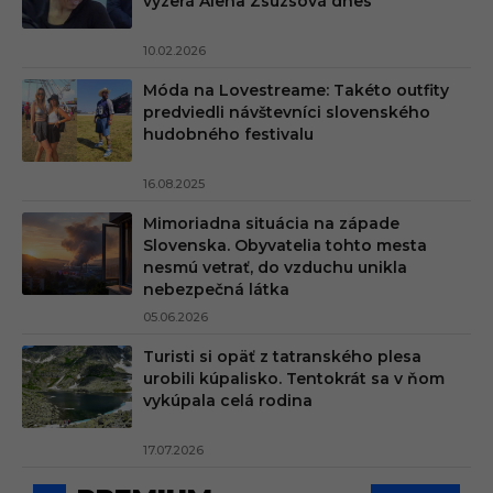
vyzerá Alena Zsuzsová dnes
10.02.2026
Móda na Lovestreame: Takéto outfity
predviedli návštevníci slovenského
hudobného festivalu
16.08.2025
Mimoriadna situácia na západe
Slovenska. Obyvatelia tohto mesta
nesmú vetrať, do vzduchu unikla
nebezpečná látka
05.06.2026
Turisti si opäť z tatranského plesa
urobili kúpalisko. Tentokrát sa v ňom
vykúpala celá rodina
17.07.2026