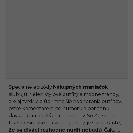
Špeciálne epizódy
Nákupných maniačok
sľubujú nielen štýlové outfity a módne trendy,
ale aj tvrdšie a úprimnejšie hodnotenia outfitov,
ostré komentáre plné humoru a poriadnu
dávku dramatických momentov. So Zuzanou
Plačkovou, ako súčasťou poroty, je viac než isté,
že sa diváci rozhodne nudiť nebudú
. Čaká ich