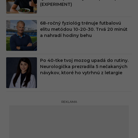
(EXPERIMENT)
68-ročný fyziológ trénuje futbalovú
elitu metódou 10-20-30. Trvá 20 minút
a nahradí hodiny behu
Po 40-tke tvoj mozog upadá do rutiny.
Neurologička prezradila 5 nečakaných
návykov, ktoré ho vytrhnú z letargie
REKLAMA