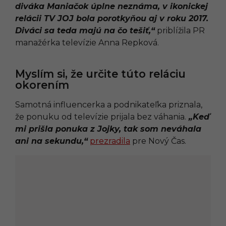
diváka Maniačok úplne neznáma, v ikonickej
relácii TV JOJ bola porotkyňou aj v roku 2017.
Diváci sa teda majú na čo tešiť,“
priblížila PR
manažérka televízie Anna Repková.
Myslím si, že určite túto reláciu
okorením
Samotná influencerka a podnikateľka priznala,
že ponuku od televízie prijala bez váhania.
„Keď
mi prišla ponuka z Jojky, tak som neváhala
ani na sekundu,“
prezradila
pre Nový Čas.