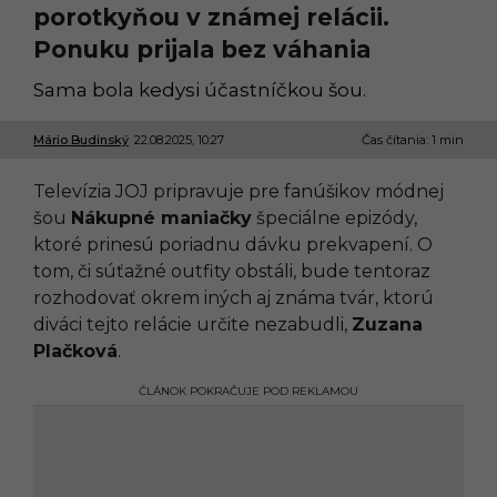
porotkyňou v známej relácii.
Ponuku prijala bez váhania
Sama bola kedysi účastníčkou šou.
Mário Budinský
22.08.2025, 10:27
2
Čas čítania: 1 min
2
.
Televízia JOJ pripravuje pre fanúšikov módnej
0
8
šou
Nákupné maniačky
špeciálne epizódy,
.
ktoré prinesú poriadnu dávku prekvapení. O
2
0
tom, či súťažné outfity obstáli, bude tentoraz
2
rozhodovať okrem iných aj známa tvár, ktorú
5
,
diváci tejto relácie určite nezabudli,
Zuzana
1
Plačková
.
0
:
5
ČLÁNOK POKRAČUJE POD REKLAMOU
4