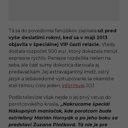
Tá sa do povedomia fanúšikov zapísala
už pred
vyše desiatimi rokmi, keď sa v máji 2013
objavila v špeciálnej VIP časti relácie.
Vtedy
dostala rozpočet 500 eur, ktorý dokázala minúť
expresne rýchlo. Peniaze rozdellila nielen na
seba, ale časť sumy dokonca darovala aj
predavačkám. Jej extravagantný imidž, ostrý
jazyk a sebavedomé vystupovanie sa okamžite
stali témou číslo jeden,
informuje
JOJ.
Podľa televízie však nejde o jej prvý vstup do
porotcovského kresla
. „Nakrúcame špeciál
Nákupných maniačok, kde porotcom bude
ostrieľaný Marián Hornyák a po jeho boku sa
predstaví Zuzana Plačková. Tá nie je pre