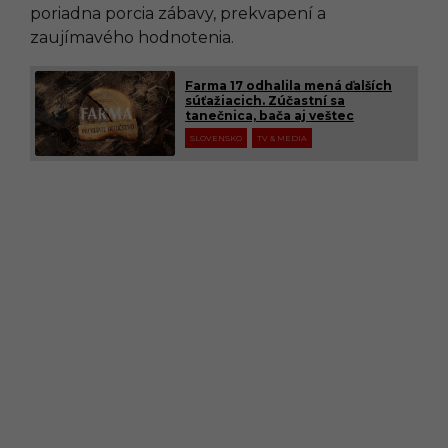
poriadna porcia zábavy, prekvapení a
zaujímavého hodnotenia.
Farma 17 odhalila mená ďalších
súťažiacich. Zúčastní sa
tanečnica, bača aj veštec
SLOVENSKO
TV & MEDIA