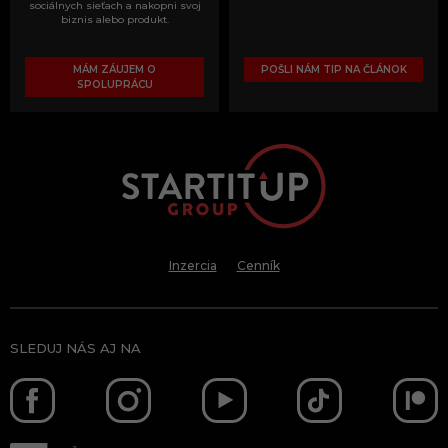
sociálnych sieťach a nakopni svoj
biznis alebo produkt.
MÁM ZÁUJEM O
POŠLI NÁM TIP NA ČLÁNOK
SPOLUPRÁCU
Inzercia
Cenník
SLEDUJ NÁS AJ NA