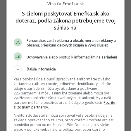
Víta ťa Emefka.sk
S cieľom poskytovať Emefka.sk ako
doteraz, podľa zákona potrebujeme tvoj
súhlas na:
Personalizovaná reklama a obsah, meranie reklamy a
obsahu, prieskum cieľových skupín a vývoj služieb
Uchovávanie alebo prístup k informáciám na zariadení
Ďalšie informácie
Vaše osobné údaje budú spracúvané a informácie z vášho
zariadenia (súbory cookie, jedinečné identifikátory a ďalšie
údaje o zariadení) môžu byť ukladané a používané
225 partnermi a môžu s nimi byť zdieľané alebo môžu byť
využívané konkrétne týmito webovými stránkami. My a naši
partneri môžeme používať presné údaje o geolokácii.
Pozrite
Autor
si zoznam partnerov.
MÁRIO BUDINSKÝ
Niektorí dodávatelia môžu spracúvať vaše osobné údaje na
Absolvent grafického dizajnu na UAT v Bratislave a
základe oprávneného záujmu, proti ktorému môžete vzniesť
marketingovej komunikácie na UCM v Trnave, ktorý
námietku pomocou možností nižšie. Dole na tejto stránke
sa už viac ako 10 rokov profesionálne venuje analýze
internetových trendov, digi
...
viac o autorovi
alebo v ponuke webu nájdite odkaz, pomocou ktorého