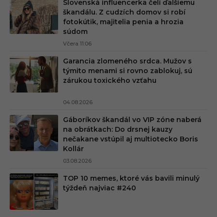
Slovenská influencerka čelí ďalšiemu
škandálu. Z cudzích domov si robí
fotokútik, majitelia penia a hrozia
súdom
Včera 11:06
Garancia zlomeného srdca. Mužov s
týmito menami si rovno zablokuj, sú
zárukou toxického vzťahu
04.08.2026
Gáboríkov škandál vo VIP zóne naberá
na obrátkach: Do drsnej kauzy
nečakane vstúpil aj multiotecko Boris
Kollár
03.08.2026
TOP 10 memes, ktoré vás bavili minulý
týždeň najviac #240