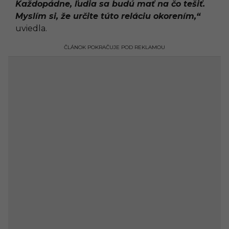
Každopádne, ľudia sa budú mať na čo tešiť.
Myslím si, že určite túto reláciu okorením,“
uviedla.
ČLÁNOK POKRAČUJE POD REKLAMOU