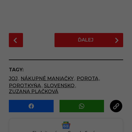
P
ĎALEJ
o
s
t
P
TAGY:
a
JOJ
,
NÁKUPNÉ MANIAČKY
,
POROTA
,
g
POROTKYŇA
,
SLOVENSKO
,
i
ZUZANA PLAČKOVÁ
n
a
t
i
o