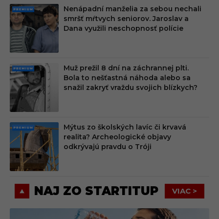
Nenápadní manželia za sebou nechali
PRE
smršť mŕtvych seniorov. Jaroslav a
MIU
Dana využili neschopnosť polície
M
Muž prežil 8 dní na záchrannej plti.
PRE
Bola to nešťastná náhoda alebo sa
MIU
snažil zakryť vraždu svojich blízkych?
M
Mýtus zo školských lavíc či krvavá
PRE
realita? Archeologické objavy
MIU
odkrývajú pravdu o Tróji
M
NAJ ZO STARTITUP
VIAC >