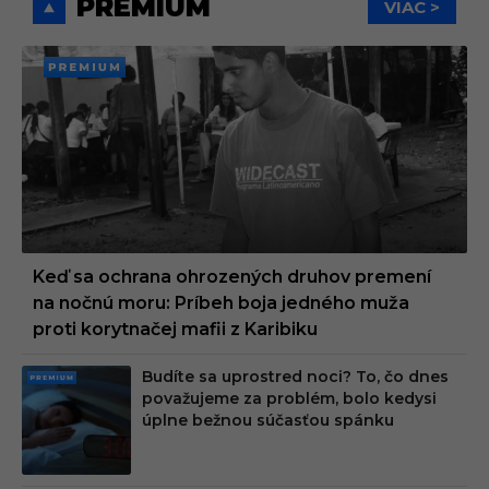
PREMIUM
VIAC >
PREMI
UM
Keď sa ochrana ohrozených druhov premení
na nočnú moru: Príbeh boja jedného muža
proti korytnačej mafii z Karibiku
Budíte sa uprostred noci? To, čo dnes
PRE
považujeme za problém, bolo kedysi
MIU
úplne bežnou súčasťou spánku
M