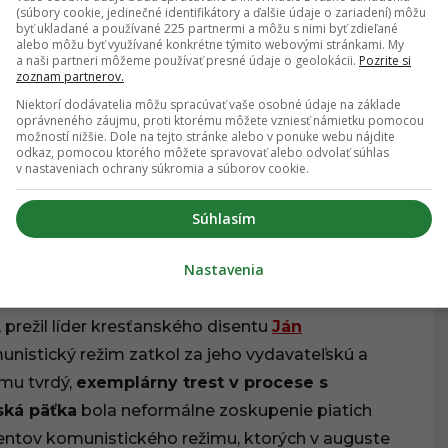
(súbory cookie, jedinečné identifikátory a ďalšie údaje o zariadení) môžu
byť ukladané a používané 225 partnermi a môžu s nimi byť zdieľané
alebo môžu byť využívané konkrétne týmito webovými stránkami. My
a naši partneri môžeme používať presné údaje o geolokácii.
Pozrite si
desiatky rokov budoval a reprezentoval. V decembri
zoznam partnerov.
menovať prvú porevolučnú vládu a
odstúpiť z
Niektorí dodávatelia môžu spracúvať vaše osobné údaje na základe
účili aj z radov komunistickej strany, ktorej
oprávneného záujmu, proti ktorému môžete vzniesť námietku pomocou
možností nižšie. Dole na tejto stránke alebo v ponuke webu nájdite
991 zomrel v Bratislave v podstate
osamotený a
odkaz, pomocou ktorého môžete spravovať alebo odvolať súhlas
v nastaveniach ochrany súkromia a súborov cookie.
Súhlasím
redbežného zadržania priamo
Nastavenia
prežil líder kresťanského disentu
Ján
nistický režim zatkol za jeho vydavateľskú a
 mu tvrdý,
exemplárny trest v procese s
ská päťka
bola neformálne zoskupenie piatich
ntov komunistického režimu, ktorých v auguste