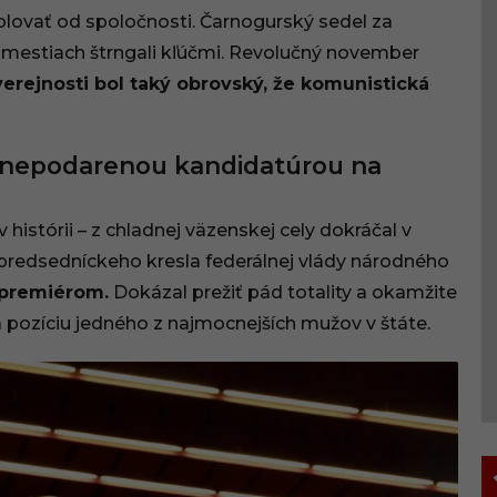
zolovať od spoločnosti. Čarnogurský sedel za
námestiach štrngali kľúčmi. Revolučný november
verejnosti bol taký obrovský, že komunistická
la nepodarenou kandidatúrou na
v histórii – z chladnej väzenskej cely dokráčal v
redsedníckeho kresla federálnej vlády národného
 premiérom.
Dokázal prežiť pád totality a okamžite
 pozíciu jedného z najmocnejších mužov v štáte.