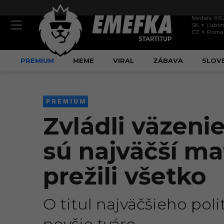
Nedeľa 9.8
SK
Ľubom
CZ
Roma
PREMIUM
MEME
VIRAL
ZÁBAVA
SLOV
Zvládli väzenie
sú najväčší mat
prežili všetko
O titul najväčšieho pol