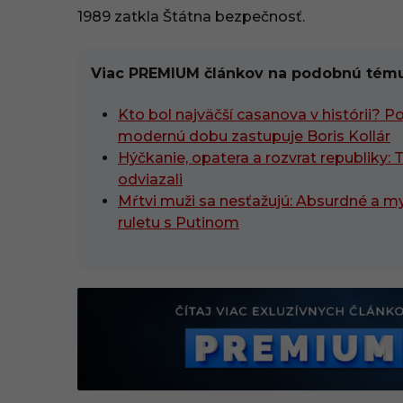
1989 zatkla Štátna bezpečnosť.
Viac PREMIUM článkov na podobnú tému
Kto bol najväčší casanova v histórii? P
modernú dobu zastupuje Boris Kollár
Hýčkanie, opatera a rozvrat republiky: Tí
odviazali
Mŕtvi muži sa nesťažujú: Absurdné a mys
ruletu s Putinom