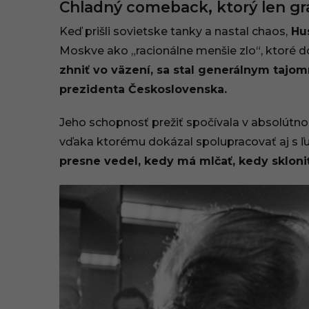
Chladný comeback, ktorý len gr
Keď prišli sovietske tanky a nastal chaos,
Hus
Moskve ako „racionálne menšie zlo“, ktoré d
zhniť vo väzení, sa stal generálnym tajo
prezidenta Československa.
Jeho schopnosť prežiť spočívala v absolút
vďaka ktorému dokázal spolupracovať aj s ľu
presne vedel, kedy má mlčať, kedy skloniť