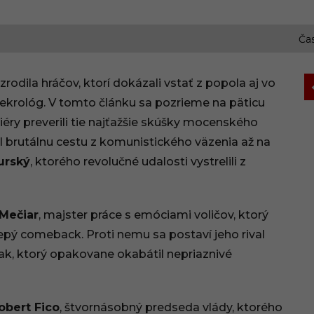
Čas
odila hráčov, ktorí dokázali vstať z popola aj vo
 nekrológ. V tomto článku sa pozrieme na päticu
ry preverili tie najťažšie skúšky mocenského
iel brutálnu cestu z komunistického väzenia až na
urský
, ktorého revolučné udalosti vystrelili z
 Mečiar
, majster práce s emóciami voličov, ktorý
pý comeback. Proti nemu sa postaví jeho rival
šiak, ktorý opakovane okabátil nepriaznivé
obert Fico
, štvornásobný predseda vlády, ktorého