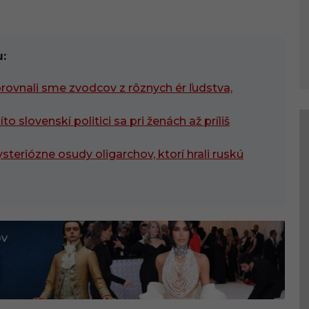
:
orovnali sme zvodcov z rôznych ér ľudstva,
to slovenskí politici sa pri ženách až príliš
teriózne osudy oligarchov, ktorí hrali ruskú