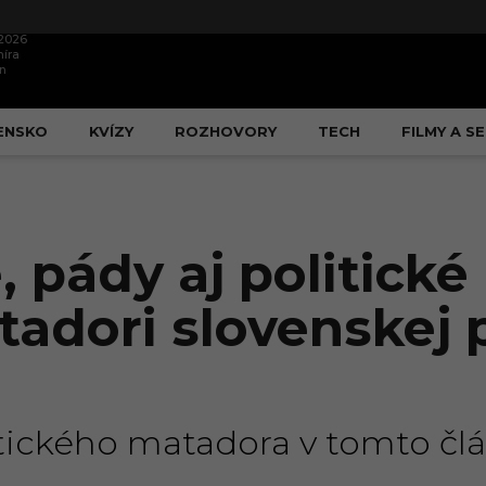
.2026
íra
n
ENSKO
KVÍZY
ROZHOVORY
TECH
FILMY A SE
, pády aj politické
adori slovenskej po
itického matadora v tomto člá