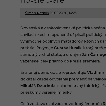
novšie tváre.
Šimon Patkoš
19.05.2026, 14:23
1
6
Slovenská a československá politická scéna zr
.
chvíľach, keď im oponenti už písali politický
výnimočne odolných matadorov, ktorých karié
0
prežitia. Prvým je
Gustáv Husák
, ktorý preš
7
samotný vrchol štátu, a druhým
Ján Čarnog
.
väzenskej cely priamo do kresla premiéra.
2
Éru ranej demokracie reprezentuje
Vladimír
dokázal každé odvolanie premeniť na veľkole
0
Mikuláš Dzurinda
, chladnokrvný taktický li
2
prieskumy verejnej mienky.
6
Celú zostavu uzatvára novodobý fenomén
R