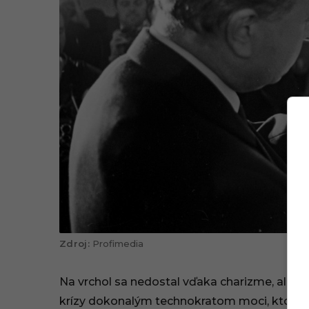
Profimedia
Na vrchol sa nedostal vďaka charizme, ale vď
krízy dokonalým technokratom moci, ktorý 