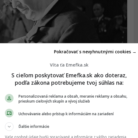
Pokračovať s nevyhnutnými cookies →
Víta ťa Emefka.sk
S cieľom poskytovať Emefka.sk ako doteraz,
podľa zákona potrebujeme tvoj súhlas na:
Personalizovaná reklama a obsah, meranie reklamy a obsahu,
prieskum cieľových skupín a vývoj služieb
Uchovávanie alebo prístup k informáciám na zariadení
aka tomu, že bol pre totalitný režim v čase hlbokej
Ďalšie informácie
neváhal obetovať vlastné ideály výmenou za
Vaše osobné údaje budú spracúvané a informácie z vášho zariadenia