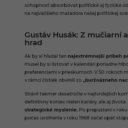
,
schopnosť absorbovať politické aj fyzické 
na najväčšieho matadora našej politickej scé
1
3
Gustáv Husák: Z mučiarní 
:
hrad
5
Ak by si hľadal ten
najextrémnejší príbeh p
7
musel by si listovať v kalendári poriadne hlb
preferenciami v prieskumoch. V 50. rokoch mi
v rámci čistiek obvinili zo
„buržoázneho nac
Strávil takmer desaťročie v najtvrdejších ko
definitívny koniec nielen kariéry, ale aj život
strategické myslenie.
Po prepustení v roku 
počas uvoľnenia v roku 1968 začal opäť stúp