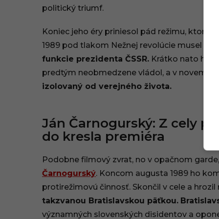
politický triumf.
Koniec jeho éry priniesol pád režimu, ktorý 
1989 pod tlakom Nežnej revolúcie musel vy
funkcie prezidenta ČSSR.
Krátko nato ho vyl
predtým neobmedzene vládol, a v novembri 1
izolovaný od verejného života.
Ján Čarnogurský: Z cely p
do kresla premiéra
Podobne filmový zvrat, no v opačnom garde, 
Čarnogurský
. Koncom augusta 1989 ho komu
protirežimovú činnosť. Skončil v cele a hrozil
takzvanou Bratislavskou päťkou.
Bratislav
významných slovenských disidentov a opone