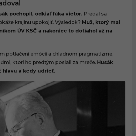
adoval
ák pochopil, odkiaľ fúka vietor.
Predal sa
okáže krajinu upokojiť. Výsledok?
Muž, ktorý mal
mníkom ÚV KSČ a nakoniec to dotiahol až na
nom potlačení emócií a chladnom pragmatizme,
ďmi, ktorí ho predtým poslali za mreže.
Husák
 hlavu a kedy udrieť.