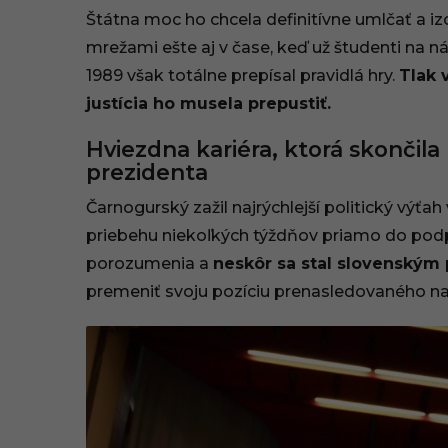
Štátna moc ho chcela definitívne umlčať a i
mrežami ešte aj v čase, keď už študenti na 
1989 však totálne prepísal pravidlá hry.
Tlak 
justícia ho musela prepustiť.
Hviezdna kariéra, ktorá skonči
prezidenta
Čarnogurský zažil najrýchlejší politický výťah 
priebehu niekoľkých týždňov priamo do podp
porozumenia a
neskôr sa stal slovenským
premeniť svoju pozíciu prenasledovaného na