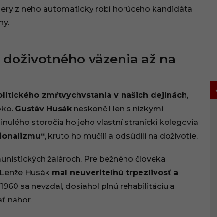
údery z neho automaticky robí horúceho kandidáta
ny.
a doživotného väzenia až na
olitického zmŕtvychvstania v našich dejinách
,
oko.
Gustáv Husák
neskončil len s nízkymi
nulého storočia ho jeho vlastní stranícki kolegovia
ionalizmu“
, kruto ho mučili a odsúdili na doživotie.
munistických žalároch. Pre bežného človeka
a. Lenže Husák
mal neuveriteľnú trpezlivosť a
1960 sa nevzdal, dosiahol plnú rehabilitáciu a
ať nahor.