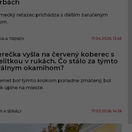
arbách
mecký reťazec prichádza s ďalším zaručeným
om.
17.04.2026
, 13:45
A A TRENDY
rečka vyšla na červený koberec s
elitkou v rukách. Čo stálo za týmto
irálnym okamihom?
ernet bol týmto krokom poriadne zmätený, bol
k úplne na mieste.
17.03.2026
, 14:26
MY A SERIÁLY