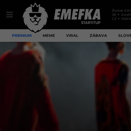
Štvrtok 6.8
SK
Jozef
CZ
Oldři
PREMIUM
MEME
VIRAL
ZÁBAVA
SLOV