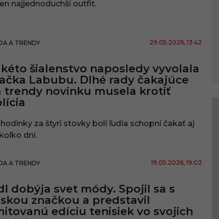
ten najjednoduchší outfit.
29.05.2026
, 13:42
A A TRENDY
kéto šialenstvo naposledy vyvolala
ačka Labubu. Dlhé rady čakajúce
 trendy novinku musela krotiť
lícia
hodinky za štyri stovky boli ľudia schopní čakať aj
koľko dní.
19.05.2026
, 19:02
A A TRENDY
dl dobýja svet módy. Spojil sa s
skou značkou a predstavil
mitovanú edíciu tenisiek vo svojich