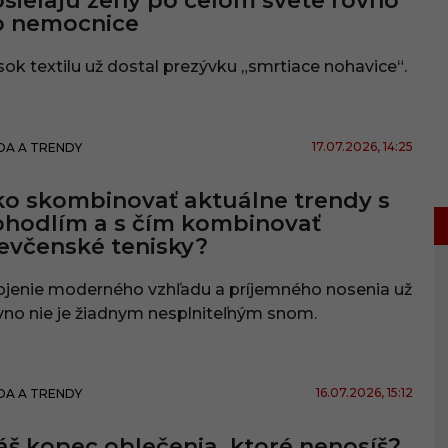
sielajú ženy po celom svete rovno
o nemocnice
ok textilu už dostal prezývku „smrtiace nohavice“.
17.07.2026
, 14:25
A A TRENDY
o skombinovať aktuálne trendy s
hodlím a s čím kombinovať
evčenské tenisky?
ojenie moderného vzhľadu a príjemného nosenia už
no nie je žiadnym nesplniteľným snom.
16.07.2026
, 15:12
A A TRENDY
š kopec oblečenia, ktoré nenosíš?