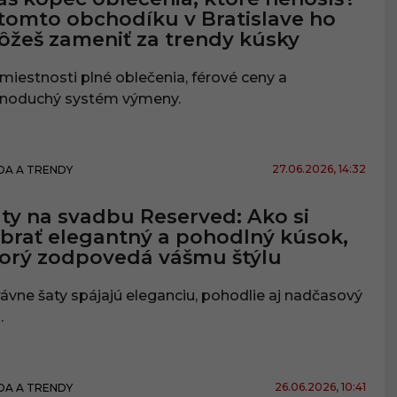
tomto obchodíku v Bratislave ho
žeš zameniť za trendy kúsky
 miestnosti plné oblečenia, férové ceny a
dnoduchý systém výmeny.
27.06.2026
, 14:32
A A TRENDY
ty na svadbu Reserved: Ako si
brať elegantný a pohodlný kúsok,
orý zodpovedá vášmu štýlu
ávne šaty spájajú eleganciu, pohodlie aj nadčasový
.
26.06.2026
, 10:41
A A TRENDY