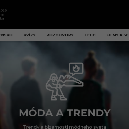
.2026
ína
ška
ENSKO
KVÍZY
ROZHOVORY
TECH
FILMY A SE
MÓDA A TRENDY
Trendy a bizarnosti módneho sveta