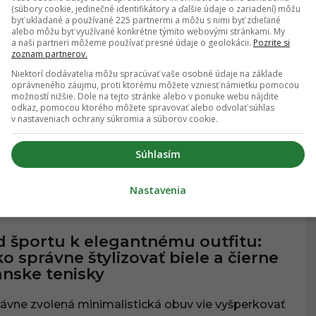
(súbory cookie, jedinečné identifikátory a ďalšie údaje o zariadení) môžu
30.05.2026
, 16:13
byť ukladané a používané 225 partnermi a môžu s nimi byť zdieľané
alebo môžu byť využívané konkrétne týmito webovými stránkami. My
a naši partneri môžeme používať presné údaje o geolokácii.
Pozrite si
zoznam partnerov.
 Shoes – kultová mestská móda i
Niektorí dodávatelia môžu spracúvať vaše osobné údaje na základe
kompromisný štýl pre každého
oprávneného záujmu, proti ktorému môžete vzniesť námietku pomocou
možností nižšie. Dole na tejto stránke alebo v ponuke webu nájdite
odkaz, pomocou ktorého môžete spravovať alebo odvolať súhlas
to brand prináša dokonalé spojenie rebélie a
v nastaveniach ochrany súkromia a súborov cookie.
kčnosti.
Súhlasím
Nastavenia
29.05.2026
, 13:56
A A TRENDY
 športu k elegantnému outfitu:
o správne štylizovať biele a čierne
nske tenisky
ávne zvolená minimalistická obuv vie vyšperkovať