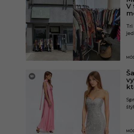
V 
mô
Tri
je
MÓD
Ša
vy
kt
Spr
štýl
MÓD