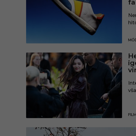
f
Ne
hit
MÓD
He
ig
v
Int
vša
FIL