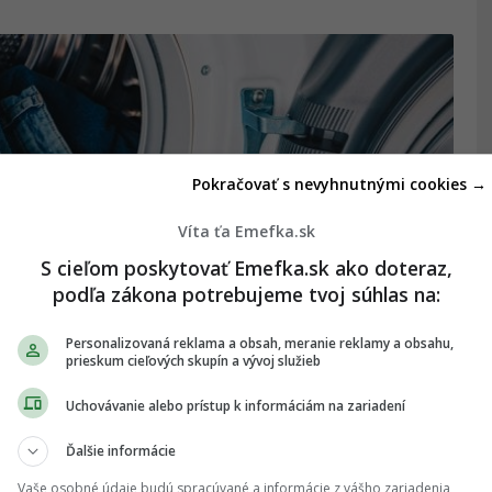
Pokračovať s nevyhnutnými cookies →
Víta ťa Emefka.sk
S cieľom poskytovať Emefka.sk ako doteraz,
podľa zákona potrebujeme tvoj súhlas na:
Personalizovaná reklama a obsah, meranie reklamy a obsahu,
prieskum cieľových skupín a vývoj služieb
sy úplne zle. Odborníci prezradili,
Uchovávanie alebo prístup k informáciám na zariadení
práčky
Ďalšie informácie
Vaše osobné údaje budú spracúvané a informácie z vášho zariadenia