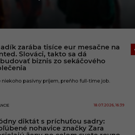
adík zarába tisíce eur mesačne na
nted. Slováci, takto sa dá
budovať biznis zo sekáčového
lečenia
 niekoho pasívny príjem, preňho full-time job.
18.07.2026
, 16:39
ANCIE
dny diktát s príchuťou sadry:
ľúbené nohavice značky Zara