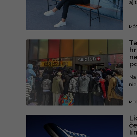
aj 
MÓD
Ta
hr
na
po
Na 
nie
MÓD
Li
če
li